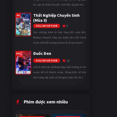
tai nạn và được chuyển sinh đến dị giới mang
tên Vương quốc Mê Cung. Tại đây, anh trở
Thất Nghiệp Chuyển Sinh
thành một mạo hiểm gi ...
#9
(Mùa 3)
5
FULL HD VIETSUB
Sau những biến cố làm thay đổi cuộc đời,
Rudeus Greyrat tiếp tục bước vào một hành
trình mới để trưởng thành cả về sức mạnh lẫn
tinh thần. Khi đối mặt với những thử thách
Đuốc Đen
ngày càng khắc nghiệt, anh ...
#10
10
FULL HD VIETSUB
Jirô là một cậu bé được ông nuôi dưỡng và rèn
luyện để trở thành ninja, đồng thời sở hữu
khả năng đặc biệt có thể giao tiếp với các loài
động vật. Bị mọi người xa lánh vì sự khác biệt
của mình, cậu ...
Phim được xem nhiều