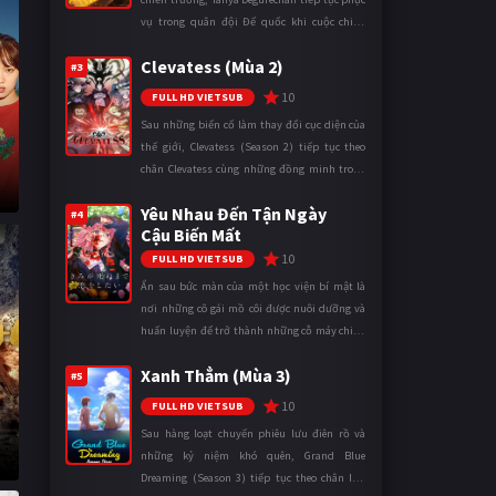
vụ trong quân đội Đế quốc khi cuộc chiến
ngày càng leo thang và mở rộng trên nhiều
Clevatess (Mùa 2)
mặt trận. Dù sở hữu tài năn ...
#3
10
FULL HD VIETSUB
Sau những biến cố làm thay đổi cục diện của
thế giới, Clevatess (Season 2) tiếp tục theo
chân Clevatess cùng những đồng minh trong
cuộc chiến chống lại các thế lực đang đẩy nhân
Yêu Nhau Đến Tận Ngày
loại đến bờ vực diệ ...
#4
Cậu Biến Mất
10
FULL HD VIETSUB
Ẩn sau bức màn của một học viện bí mật là
nơi những cô gái mồ côi được nuôi dưỡng và
huấn luyện để trở thành những cỗ máy chiến
đấu. Trong thế giới khắc nghiệt ấy, cái chết
Xanh Thẳm (Mùa 3)
được xem là điều hiển nh ...
#5
10
FULL HD VIETSUB
Sau hàng loạt chuyến phiêu lưu điên rồ và
những kỷ niệm khó quên, Grand Blue
Dreaming (Season 3) tiếp tục theo chân Iori