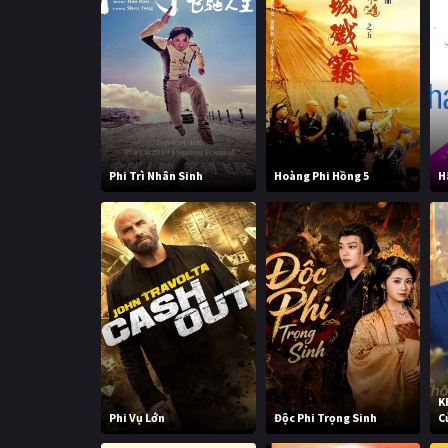
Phi Trì Nhân Sinh
Hoàng Phi Hồng 5
H
K
Phi Vụ Lớn
Độc Phi Trọng Sinh
C