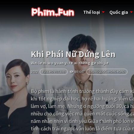
Thể loại
Quốc gia
Khi Phái Nữ Đứng Lên
Wei le ni wo yuan yi re ai zheng ge shì jie
2022
89,647
FULL HD VIETSUB
TRUNG QUỐC - HỒNG KÔNG
Bộ phim là hành trình trưởng thành đầy cảm x
khi tốt nghiệp đại học, họ rẽ hai hướng: Viên 
làm vợ, làm mẹ. Nhưng ở ngưỡng tuổi 30, cả ha
nhiều cho công việc mà quên mất cuộc sống cá 
năm nhẫn nhịn vì tình yêu.Giữa thành phố lớn vừ
tính cách trái ngược vẫn luôn là điểm tựa của