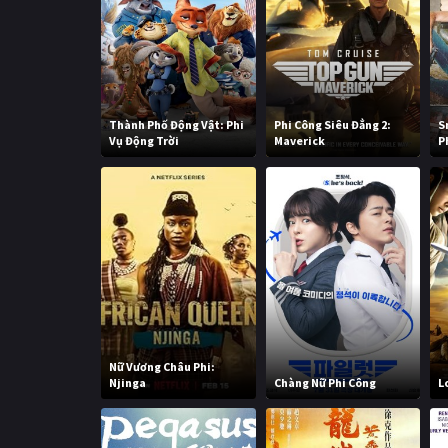
Thành Phố Động Vật: Phi
Phi Công Siêu Đẳng 2:
S
Vụ Động Trời
Maverick
P
Nữ Vương Châu Phi:
Njinga
Chàng Nữ Phi Công
L