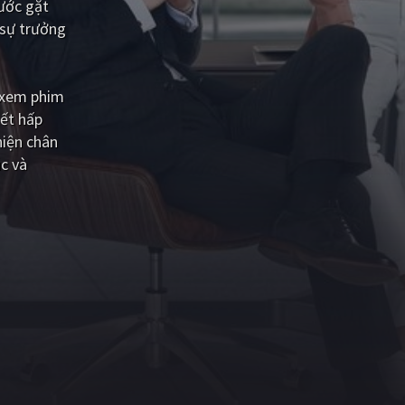
bước gặt
 sự trưởng
 xem phim
iết hấp
hiện chân
c và