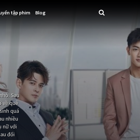
uyển tập phim
Blog
 nhỏ. Sau
ở về quê
 sinh quá
au nhiều
ụ nữ với
hau đối