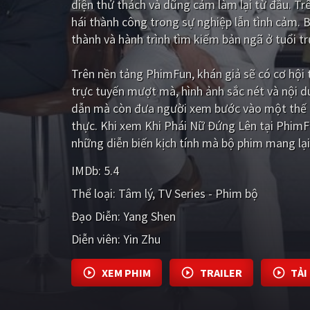
diện thử thách và dũng cảm làm lại từ đầu. Trê
hái thành công trong sự nghiệp lẫn tình cảm. 
thành và hành trình tìm kiếm bản ngã ở tuổi t
Trên nền tảng
PhimFun
, khán giả sẽ có cơ hộ
trực tuyến mượt mà, hình ảnh sắc nét và nội 
dẫn mà còn đưa người xem bước vào một thế g
thực. Khi xem Khi Phái Nữ Đứng Lên tại PhimF
những diễn biến kịch tính mà bộ phim mang lại
IMDb:
5.4
Thể loại:
Tâm lý
TV Series - Phim bộ
Đạo Diễn:
Yang Shen
Diễn viên:
Yin Zhu
XEM PHIM
TRAILER
TẢI