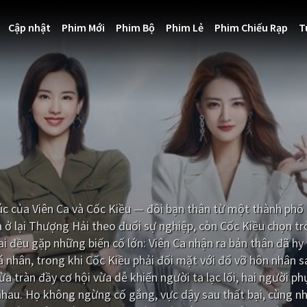
Cập nhật
Phim Mới
Phim Bộ
Phim Lẻ
Phim Chiếu Rạp
T
úc của Viên Ca và Cốc Kiều — đôi bạn thân từ một thành phố
Ca ở lại Thượng Hải theo đuổi sự nghiệp, còn Cốc Kiều chọn tr
i đều gặp những biến cố lớn: Viên Ca nhận ra bản thân đã hy
nhân, trong khi Cốc Kiều phải đối mặt với đổ vỡ hôn nhân s
a tràn đầy cơ hội vừa dễ khiến người ta lạc lối, hai người ph
 nhau. Họ không ngừng cố gắng, vực dậy sau thất bại, cùng n