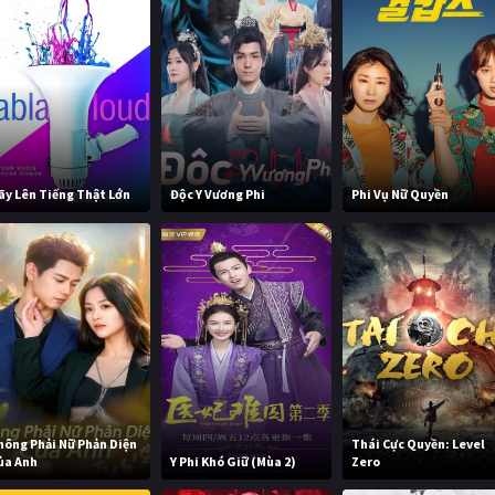
ãy Lên Tiếng Thật Lớn
Độc Y Vương Phi
Phi Vụ Nữ Quyền
hông Phải Nữ Phản Diện
Thái Cực Quyền: Level
ủa Anh
Y Phi Khó Giữ (Mùa 2)
Zero