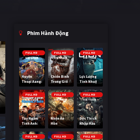
Phim Hành Động
FULL HD
FULL HD
FULL HD
VIETSUB
VIETSUB
VIETSUB
Huyền
Chiến Binh
Lực Lượng
Thoại Aang:
Trong Gió
Tinh Nhuệ
Tiết Khí Sư
Cuối Cùng
FULL HD
FULL HD
FULL HD
VIETSUB
VIETSUB
VIETSUB
Tay Ngắm
Nhện Ăn
Độc Thích
Tinh Anh:
Hồn
Nhập Hầu
Nguy Cơ
Nano
FULL HD
FULL HD
FULL HD