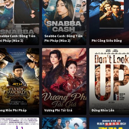
nabba Cash: Đồng Tiền
Snabba Cash: Đồng Tiền
hi Pháp (Mùa 1)
Phi Pháp (Mùa 2)
Phi Công Siêu Đẳng
ong Môn Phi Pháp
Vương Phi Tái Giá
Đừng Nhìn Lên