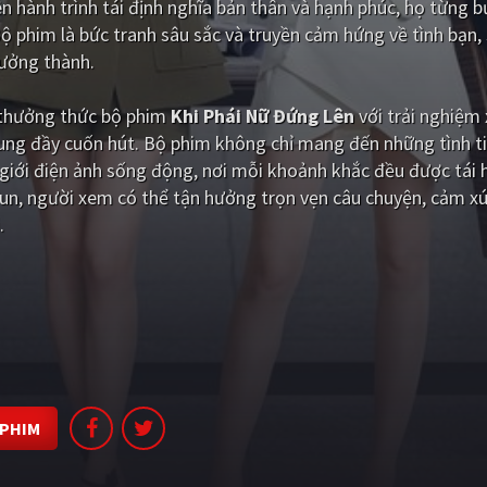
n hành trình tái định nghĩa bản thân và hạnh phúc, họ từng 
Bộ phim là bức tranh sâu sắc và truyền cảm hứng về tình bạn,
rưởng thành.
i thưởng thức bộ phim
Khi Phái Nữ Đứng Lên
với trải nghiệm
dung đầy cuốn hút. Bộ phim không chỉ mang đến những tình t
iới điện ảnh sống động, nơi mỗi khoảnh khắc đều được tái 
un, người xem có thể tận hưởng trọn vẹn câu chuyện, cảm xú
.
 PHIM