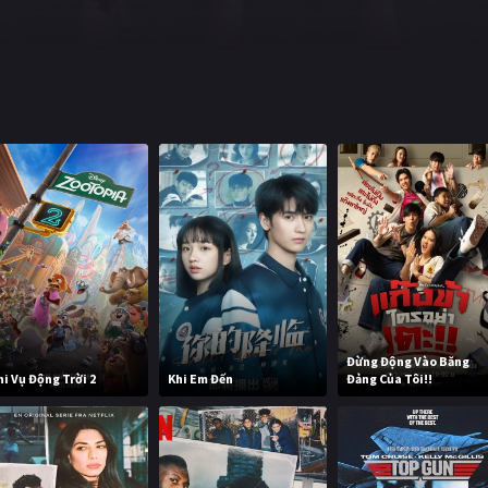
Đừng Động Vào Băng
hi Vụ Động Trời 2
Khi Em Đến
Đảng Của Tôi!!