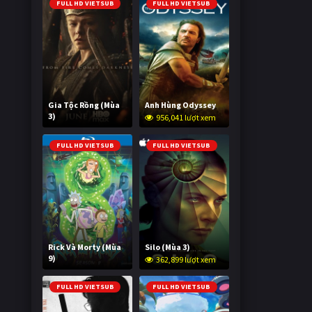
FULL HD VIETSUB
FULL HD VIETSUB
Gia Tộc Rồng (Mùa
Anh Hùng Odyssey
3)
956,041 lượt xem
2,021,882 lượt xem
FULL HD VIETSUB
FULL HD VIETSUB
Rick Và Morty (Mùa
Silo (Mùa 3)
9)
362,899 lượt xem
2,996,678 lượt xem
FULL HD VIETSUB
FULL HD VIETSUB