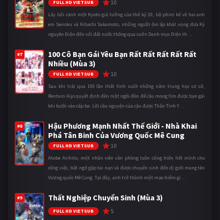
10
FULL HD VIETSUB
Lấy bối cảnh một Kyoto giả tưởng của thế kỷ 20, bộ phim kể về hai anh
em Seiroku và Kihachi Sakamoto, những người ôm ấp khát vọng đưa Kỷ
nguyên Điện đến với đất nước thông qua cuốn Danh mục Điện th ...
100 Cô Bạn Gái Yêu Bạn Rất Rất Rất Rất Rất
#7
Nhiều (Mùa 3)
10
FULL HD VIETSUB
Sau khi trải qua 100 lần thất tình suốt những năm trung học cơ sở,
Rentaro Aijo quyết định đến một ngôi đền để cầu mong tìm được bạn gái
khi bước vào cấp ba. Lời cầu nguyện của cậu được Thần Tình Y ...
Hậu Phương Mạnh Nhất Thế Giới - Nhà Khai
#8
Phá Tân Binh Của Vương Quốc Mê Cung
10
FULL HD VIETSUB
Atobe Arihito, một nhân viên văn phòng luôn cống hiến hết mình cho
công việc, bất ngờ gặp tai nạn và được chuyển sinh đến dị giới mang tên
Vương quốc Mê Cung. Tại đây, anh trở thành một mạo hiểm gi ...
Thất Nghiệp Chuyển Sinh (Mùa 3)
#9
5
FULL HD VIETSUB