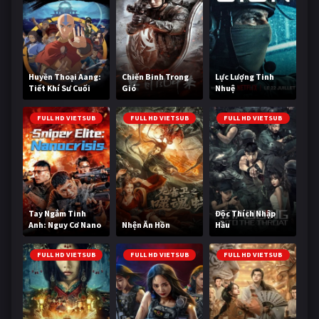
Huyền Thoại Aang:
Chiến Binh Trong
Lực Lượng Tinh
Tiết Khí Sư Cuối
Gió
Nhuệ
Cùng
FULL HD VIETSUB
FULL HD VIETSUB
FULL HD VIETSUB
Tay Ngắm Tinh
Độc Thích Nhập
Anh: Nguy Cơ Nano
Nhện Ăn Hồn
Hầu
FULL HD VIETSUB
FULL HD VIETSUB
FULL HD VIETSUB