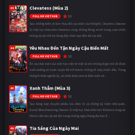
Clevatess (Mùa 2)
#3
10
FULL HD VIETSUB
Sau những biến cố làm thay đổi cục diện của thế giới, Clevatess (Season
2) tiếp tục theo chân Clevatess cùng những đồng minh trong cuộc chiến
chống lại các thế lực đang đẩy nhân loại đến bờ vực diệ ...
Yêu Nhau Đến Tận Ngày Cậu Biến Mất
#4
10
FULL HD VIETSUB
Ẩn sau bức màn của một học viện bí mật là nơi những cô gái mồ côi được
nuôi dưỡng và huấn luyện để trở thành những cỗ máy chiến đấu. Trong
thế giới khắc nghiệt ấy, cái chết được xem là điều hiển nh ...
Xanh Thẳm (Mùa 3)
#5
10
FULL HD VIETSUB
Sau hàng loạt chuyến phiêu lưu điên rồ và những kỷ niệm khó quên,
Grand Blue Dreaming (Season 3) tiếp tục theo chân Iori Kitahara cùng các
thành viên câu lạc bộ lặn trong những ngày tháng đại học đ ...
Tia Sáng Của Ngày Mai
#6