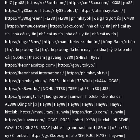
KJC
|
go88
|
https://rr88pet.com/
|
https://cm88.cn.com/
|
XX88
|
go88
|
https://fly88.uno/
|
https://fly88.select/
|
https://phimhayok.onl/
|
https://fly88.green/
|
FLY88
|
FLY88
|
phimhayok
|
đá gà trực tiếp
|
CM88
|
https://mm88.center/
|
https://2ok9.com/
|
nhà cái uy tín
|
nhà cái uy
tín
|
nhà cái uy tín
|
nhà cái uy tín
|
nhà cái uy tín
|
nhà cái uy tín
|
https://daga88.my/
|
https://xhamsterlive.radio.fm/
|
bóng đá trực tiếp
|
trực tiếp bóng đá
|
trực tiếp bóng đá hôm nay
|
ca khia
|
tỷ lệ kèo nhà
cái
|
90phut
|
thapcam
|
gavang
|
u888
|
SHBET
|
fly88
|
https://keonhacaitop.com/
|
https://go88.tokyo/
|
https://keonhacai.international/
|
https://phimhayok.tv/
|
https://phimhayok.co/
|
RR88
|
Hitclub
|
789Club
|
ck444
|
GG88
|
https://ok9.works/
|
NOHU
|
TT88
|
789P
|
qh88
|
rr88
|
J88
|
https://gavangtv.llc/
|
luongsontv
|
sunwin
|
hitclub
|
kèo nhà cái
|
AE888 Đăng Nhập
|
Hay88
|
Hay88
|
Hay88
|
Hay88
|
Hay88
|
Hay88
|
hitclub
|
https://mm88.tax/
|
sunwin
|
https://icm88.com/
|
sunwin
|
https://aukuwin.com/
|
GG88
|
RR88
|
shbet
|
XX88
|
Hitclub
|
NHATVIP
|
GOAL123
|
KING88
|
8DAY
|
shbet
|
grandpashabet
|
86bet
|
o8
|
rr88
|
uy88
|
onbet
|
https://go8f.design/
|
alo789
|
KJC
|
FLY88
|
hay.win
|