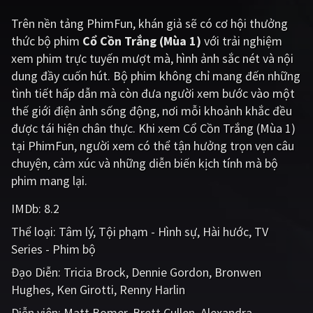
Trên nền tảng
PhimFun
, khán giả sẽ có cơ hội thưởng
Giật gân
Gia đình
thức bộ phim
Cổ Cồn Trắng (Mùa 1)
với trải nghiệm
Bí ẩn
Lịch sử
xem phim trực tuyến mượt mà, hình ảnh sắc nét và nội
dung đầy cuốn hút. Bộ phim không chỉ mang đến những
Viễn Tây
Tiểu sử
tình tiết hấp dẫn mà còn đưa người xem bước vào một
GameShow
DramaTV
thế giới điện ảnh sống động, nơi mỗi khoảnh khắc đều
được tái hiện chân thực. Khi xem Cổ Cồn Trắng (Mùa 1)
QUỐC GIA
tại PhimFun, người xem có thể tận hưởng trọn vẹn câu
chuyện, cảm xúc và những diễn biến kịch tính mà bộ
Âu - Mỹ
Trung Quốc - Hồng Kông
phim mang lại.
Hàn Quốc
Nhật Bản
IMDb:
8.2
Thể loại:
Tâm lý
Tội phạm - Hình sự
Hài hước
TV
Ấn Độ
Việt Nam
Series - Phim bộ
Tổng hợp
Đạo Diễn:
Tricia Brock
Dennie Gordon
Bronwen
Hughes
Ken Girotti
Renny Harlin
CẬP NHẬT
Diễn viên:
Matt Bomer
Brett Cullen
Alexandra