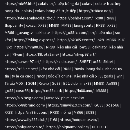
https://mb66.life/
|
colatv trực tiếp bóng đá
|
colatv
|
colatv truc tiep
bong da
|
colatv
|
colatv bóng đá trực tiếp
|
https://rr88co.net/
|
https://tylekeonhacai.futbol/
|
https://bshbet.com/
|
xx88
|
RR88
|
thapcamtv
|
xoilac
|
XX88
|
MM88
|
MM88
|
luongsontv
|
RR88
|
XX88
|
MB66
|
gavangtv
|
cakhiatv
|
https://go88fc.com/
|
trực tiếp nba
|
soi
kèo
|
https://79king.express/
|
https://ok365.center/
|
ok9
|
MB66
|
KJC
|
8xx
|
https://mm88.io/
|
RR88
|
kèo nhà cái
|
bet88
|
cakhiatv
|
kèo nhà
cái
|
78win
|
https://f8beta2.me/
|
https://rikvip97.art/
|
https://sunwin97.art/
|
https://kclub.team/
|
SHBET
|
xx88
|
8kbet
|
https://rr88.se.net/
|
kèo nhà cái
|
RR88
|
78win
|
bongdalu
|
nha cai uy
tin
|
ty le ca cuoc
|
7mcn
|
Xóc đĩa online
|
Kèo nhà cái 5
|
88goals
|
iwin
|
Tài xỉu MD5
|
1GOM
|
Rikvip
|
Go88
|
B52 club
|
max88
|
MM88
|
Ae888
|
go88
|
xoso66
|
https://cm88.dad/
|
https://hi88.uno/
|
MM88
|
https://alo789ga.com/
|
Xoso66
|
phim sex vlxx
|
https://xx88brand.com/
|
https://sunwin19.cn.com/
|
GG88
|
Xoso66
|
XX88
|
https://rr88it.com/
|
RR88
|
nổ hũ
|
MB66
|
SC88
|
https://www.fly888.club/
|
f168
|
https://hoiquantv.vip/
|
https://hoiquantv.site/
|
https://hoiquantv.online/
|
HITCLUB
|