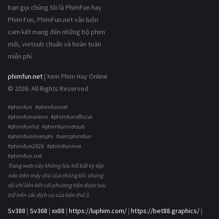
bạn gọi chúng tôi là PhimFun hay
Phim Fun, PhimFun.net vẫn luôn
cam kết mang đến những bộ phim
mới, vietsub chuẩn và hoàn toàn
miễn phí.
phimfun.net
| Xem Phim Hay Online
© 2026. All Rights Reserved
#phimfun #phimfunnet
#phimfunonline #phimfunofficial
#phimfunhd #phimfunvietsub
#phimfunmienphi #xemphimfun
#phimfun2026 #phimfunmoi
#phimfun.net
Trang web này không lưu trữ bất kỳ tệp
nào trên máy chủ của chúng tôi, chúng
tôi chỉ liên kết với phương tiện được lưu
trữ trên các dịch vụ của bên thứ 3.
Sv388
|
Sv368
|
xx88
|
https://luphim.com/
|
https://bet88.graphics/
|