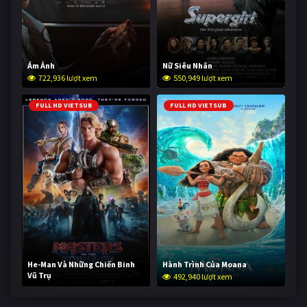
Ám Ảnh
Nữ Siêu Nhân
722,936 lượt xem
550,949 lượt xem
FULL HD VIETSUB
FULL HD VIETSUB
He-Man Và Những Chiến Binh
Hành Trình Của Moana
Vũ Trụ
492,940 lượt xem
241,874 lượt xem