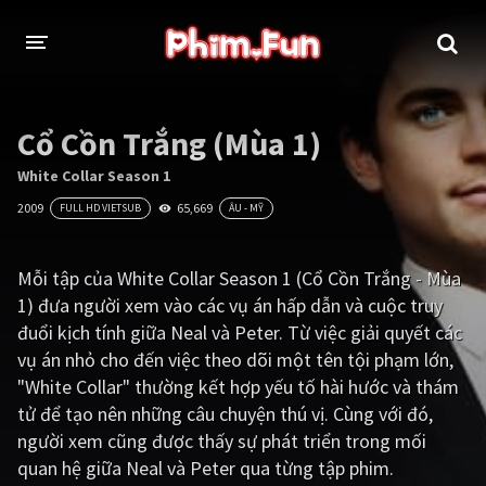
THỂ LOẠI
Cổ Cồn Trắng (Mùa 1)
Thần thoại - Cổ trang
Hành động
White Collar Season 1
2009
65,669
FULL HD VIETSUB
ÂU - MỸ
Tâm lý
Chiến tranh
Võ thuật - Kiếm hiệp
Nhạc kịch
Mỗi tập của White Collar Season 1 (Cổ Cồn Trắng - Mùa
1) đưa người xem vào các vụ án hấp dẫn và cuộc truy
Kinh dị
Tội phạm - Hình sự
đuổi kịch tính giữa Neal và Peter. Từ việc giải quyết các
Phiêu lưu
Hài hước
vụ án nhỏ cho đến việc theo dõi một tên tội phạm lớn,
"White Collar" thường kết hợp yếu tố hài hước và thám
Viễn tưởng
Khoa học - Tài liệu
tử để tạo nên những câu chuyện thú vị. Cùng với đó,
Hoạt hình
Thể thao
người xem cũng được thấy sự phát triển trong mối
quan hệ giữa Neal và Peter qua từng tập phim.
Tình cảm - Lãng mạn
Kỳ ảo