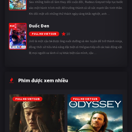
Sau những biến cố làm thay đổi cuộc đời, Rudeus Greyrat tiếp tục bước
vào một hành trình mới để trưởng thành cả về sức mạnh lẫn tinh thần.
Khi đối mặt với những thử thách ngày càng khắc nghiệt, anh ...
Đuốc Đen
#10
10
FULL HD VIETSUB
Jirô là một cậu bé được ông nuôi dưỡng và rèn luyện để trở thành ninja,
đồng thời sở hữu khả năng đặc biệt có thể giao tiếp với các loài động vật.
Bị mọi người xa lánh vì sự khác biệt của mình, cậu ...
Phim được xem nhiều
FULL HD VIETSUB
FULL HD VIETSUB