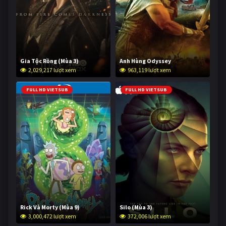
Gia Tộc Rồng (Mùa 3)
Anh Hùng Odyssey
2,029,217 lượt xem
963,119 lượt xem
FULL HD VIETSUB
FULL HD VIETSUB
Rick Và Morty (Mùa 9)
Silo (Mùa 3)
3,000,472 lượt xem
372,006 lượt xem