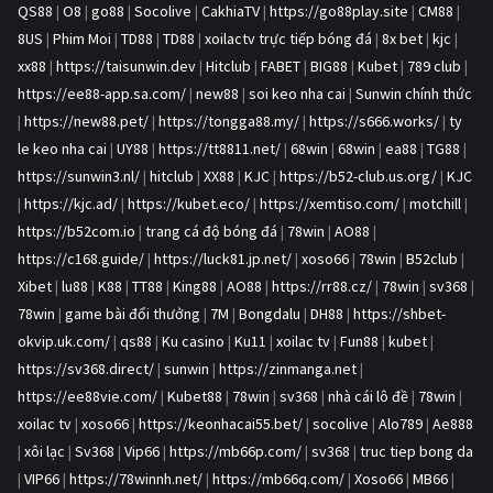
QS88
|
O8
|
go88
|
Socolive
|
CakhiaTV
|
https://go88play.site
|
CM88
|
8US
|
Phim Moi
|
TD88
|
TD88
|
xoilactv trực tiếp bóng đá
|
8x bet
|
kjc
|
xx88
|
https://taisunwin.dev
|
Hitclub
|
FABET
|
BIG88
|
Kubet
|
789 club
|
https://ee88-app.sa.com/
|
new88
|
soi keo nha cai
|
Sunwin chính thức
|
https://new88.pet/
|
https://tongga88.my/
|
https://s666.works/
|
ty
le keo nha cai
|
UY88
|
https://tt8811.net/
|
68win
|
68win
|
ea88
|
TG88
|
https://sunwin3.nl/
|
hitclub
|
XX88
|
KJC
|
https://b52-club.us.org/
|
KJC
|
https://kjc.ad/
|
https://kubet.eco/
|
https://xemtiso.com/
|
motchill
|
https://b52com.io
|
trang cá độ bóng đá
|
78win
|
AO88
|
https://c168.guide/
|
https://luck81.jp.net/
|
xoso66
|
78win
|
B52club
|
Xibet
|
lu88
|
K88
|
TT88
|
King88
|
AO88
|
https://rr88.cz/
|
78win
|
sv368
|
78win
|
game bài đổi thưởng
|
7M
|
Bongdalu
|
DH88
|
https://shbet-
okvip.uk.com/
|
qs88
|
Ku casino
|
Ku11
|
xoilac tv
|
Fun88
|
kubet
|
https://sv368.direct/
|
sunwin
|
https://zinmanga.net
|
https://ee88vie.com/
|
Kubet88
|
78win
|
sv368
|
nhà cái lô đề
|
78win
|
xoilac tv
|
xoso66
|
https://keonhacai55.bet/
|
socolive
|
Alo789
|
Ae888
|
xôi lạc
|
Sv368
|
Vip66
|
https://mb66p.com/
|
sv368
|
truc tiep bong da
|
VIP66
|
https://78winnh.net/
|
https://mb66q.com/
|
Xoso66
|
MB66
|