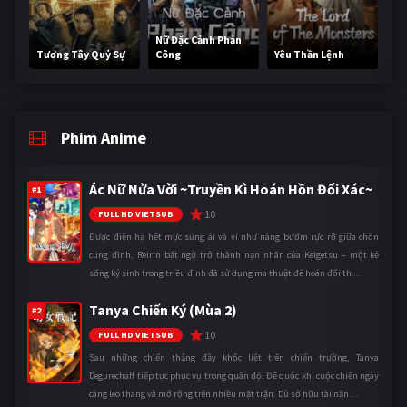
Nữ Đặc Cảnh Phản
Tương Tây Quỷ Sự
Công
Yêu Thần Lệnh
Phim Anime
Ác Nữ Nửa Vời ~Truyền Kì Hoán Hồn Đổi Xác~
#1
10
FULL HD VIETSUB
Được điện hạ hết mực sủng ái và ví như nàng bướm rực rỡ giữa chốn
cung đình, Reirin bất ngờ trở thành nạn nhân của Keigetsu – một kẻ
sống ký sinh trong triều đình đã sử dụng ma thuật để hoán đổi th ...
Tanya Chiến Ký (Mùa 2)
#2
10
FULL HD VIETSUB
Sau những chiến thắng đầy khốc liệt trên chiến trường, Tanya
Degurechaff tiếp tục phục vụ trong quân đội Đế quốc khi cuộc chiến ngày
càng leo thang và mở rộng trên nhiều mặt trận. Dù sở hữu tài năn ...