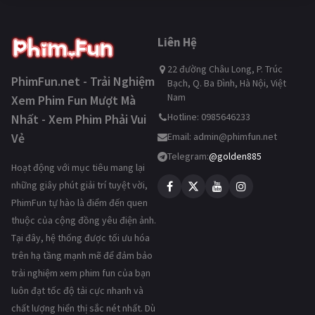
Liên Hệ
22 đường Châu Long, P. Trúc
PhimFun.net - Trải Nghiệm
Bạch, Q. Ba Đình, Hà Nội, Việt
Nam
Xem Phim Fun Mượt Mà
Hotline: 0985646233
Nhất - Xem Phim Phải Vui
Vẻ
Email:
admin@phimfun.net
Telegram:
@golden885
Hoạt động với mục tiêu mang lại
những giây phút giải trí tuyệt vời,
PhimFun tự hào là điểm đến quen
thuộc của cộng đồng yêu điện ảnh.
Tại đây, hệ thống được tối ưu hóa
trên hạ tầng mạnh mẽ để đảm bảo
trải nghiệm xem phim fun của bạn
luôn đạt tốc độ tải cực nhanh và
chất lượng hiển thị sắc nét nhất. Dù