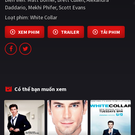
PHIM MỚI
Daddario
Mekhi Phifer
Scott Evans
Loạt phim:
White Collar
PHIM BỘ
PHIM LẺ
XEM PHIM
TRAILER
TẢI PHIM
PHIM CHIẾU RẠP
TUYỂN TẬP PHIM
BLOG
Có thể bạn muốn xem