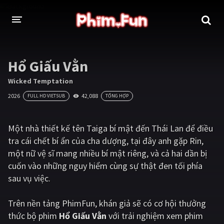
THỂ LOẠI
Hổ Giấu Vằn
Thần thoại - Cổ trang
Hành động
Wicked Temptation
2026
42,088
FULL HD VIETSUB
TỔNG HỢP
Tâm lý
Chiến tranh
Võ thuật - Kiếm hiệp
Nhạc kịch
Một nhà thiết kế tên Taiga bí mật đến Thái Lan để điều
tra cái chết bí ẩn của cha dượng, tại đây anh gặp Rin,
Kinh dị
Tội phạm - Hình sự
một nữ vệ sĩ mang nhiều bí mật riêng, và cả hai dần bị
Phiêu lưu
Hài hước
cuốn vào những nguy hiểm cùng sự thật đen tối phía
sau vụ việc.
Viễn tưởng
Khoa học - Tài liệu
Hoạt hình
Thể thao
Trên nền tảng
PhimFun
, khán giả sẽ có cơ hội thưởng
thức bộ phim
Hổ Giấu Vằn
với trải nghiệm xem phim
Tình cảm - Lãng mạn
Kỳ ảo