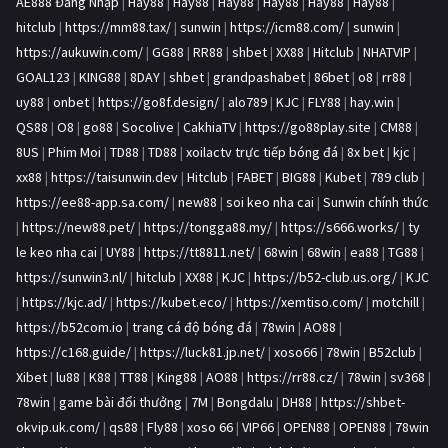
AE888 Đăng Nhập
|
Hay88
|
Hay88
|
Hay88
|
Hay88
|
Hay88
|
Hay88
|
hitclub
|
https://mm88.tax/
|
sunwin
|
https://icm88.com/
|
sunwin
|
https://aukuwin.com/
|
GG88
|
RR88
|
shbet
|
XX88
|
Hitclub
|
NHATVIP
|
GOAL123
|
KING88
|
8DAY
|
shbet
|
grandpashabet
|
86bet
|
o8
|
rr88
|
uy88
|
onbet
|
https://go8f.design/
|
alo789
|
KJC
|
FLY88
|
hay.win
|
QS88
|
O8
|
go88
|
Socolive
|
CakhiaTV
|
https://go88play.site
|
CM88
|
8US
|
Phim Moi
|
TD88
|
TD88
|
xoilactv trực tiếp bóng đá
|
8x bet
|
kjc
|
xx88
|
https://taisunwin.dev
|
Hitclub
|
FABET
|
BIG88
|
Kubet
|
789 club
|
https://ee88-app.sa.com/
|
new88
|
soi keo nha cai
|
Sunwin chính thức
|
https://new88.pet/
|
https://tongga88.my/
|
https://s666.works/
|
ty
le keo nha cai
|
UY88
|
https://tt8811.net/
|
68win
|
68win
|
ea88
|
TG88
|
https://sunwin3.nl/
|
hitclub
|
XX88
|
KJC
|
https://b52-club.us.org/
|
KJC
|
https://kjc.ad/
|
https://kubet.eco/
|
https://xemtiso.com/
|
motchill
|
https://b52com.io
|
trang cá độ bóng đá
|
78win
|
AO88
|
https://c168.guide/
|
https://luck81.jp.net/
|
xoso66
|
78win
|
B52club
|
Xibet
|
lu88
|
K88
|
TT88
|
King88
|
AO88
|
https://rr88.cz/
|
78win
|
sv368
|
78win
|
game bài đổi thưởng
|
7M
|
Bongdalu
|
DH88
|
https://shbet-
okvip.uk.com/
|
qs88
|
Fly88
|
xoso 66
|
VIP66
|
OPEN88
|
OPEN88
|
78win