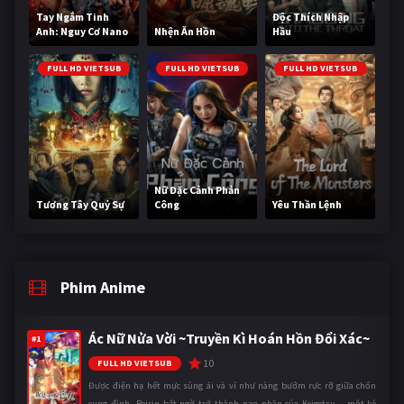
Tay Ngắm Tinh
Độc Thích Nhập
Anh: Nguy Cơ Nano
Nhện Ăn Hồn
Hầu
FULL HD VIETSUB
FULL HD VIETSUB
FULL HD VIETSUB
Nữ Đặc Cảnh Phản
Tương Tây Quỷ Sự
Công
Yêu Thần Lệnh
Phim Anime
Ác Nữ Nửa Vời ~Truyền Kì Hoán Hồn Đổi Xác~
#1
10
FULL HD VIETSUB
Được điện hạ hết mực sủng ái và ví như nàng bướm rực rỡ giữa chốn
cung đình, Reirin bất ngờ trở thành nạn nhân của Keigetsu – một kẻ