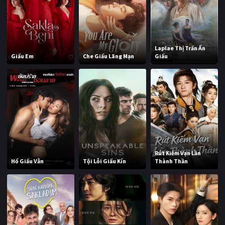
Laplae Thị Trấn Ẩn
Giấu Em
Che Giấu Lãng Mạn
Giấu
Rút Kiếm Vạn Lần
Hổ Giấu Vằn
Tội Lỗi Giấu Kín
Thành Thần