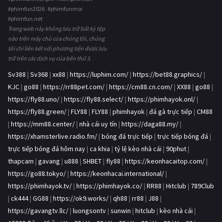
#phimfun2026 #phimfunmoi
#phimfun.net
Trang web này không lưu trữ bất kỳ tệp
nào trên máy chủ của chúng tôi, chúng
tôi chỉ liên kết với phương tiện được lưu
trữ trên các dịch vụ của bên thứ 3.
Sv388
|
Sv368
|
xx88
|
https://luphim.com/
|
https://bet88.graphics/
|
KJC
|
go88
|
https://rr88pet.com/
|
https://cm88.cn.com/
|
XX88
|
go88
|
https://fly88.uno/
|
https://fly88.select/
|
https://phimhayok.onl/
|
https://fly88.green/
|
FLY88
|
FLY88
|
phimhayok
|
đá gà trực tiếp
|
CM88
|
https://mm88.center/
|
nhà cái uy tín
|
https://daga88.my/
|
https://xhamsterlive.radio.fm/
|
bóng đá trực tiếp
|
trực tiếp bóng đá
|
trực tiếp bóng đá hôm nay
|
ca khia
|
tỷ lệ kèo nhà cái
|
90phut
|
thapcam
|
gavang
|
u888
|
SHBET
|
fly88
|
https://keonhacaitop.com/
|
https://go88.tokyo/
|
https://keonhacai.international/
|
https://phimhayok.tv/
|
https://phimhayok.co/
|
RR88
|
Hitclub
|
789Club
|
ck444
|
GG88
|
https://ok9.works/
|
qh88
|
rr88
|
J88
|
https://gavangtv.llc/
|
luongsontv
|
sunwin
|
hitclub
|
kèo nhà cái
|