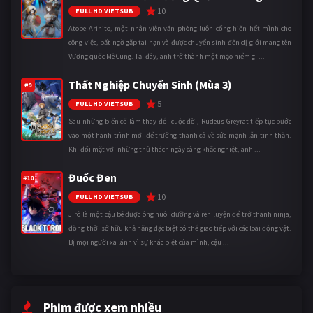
10
FULL HD VIETSUB
Atobe Arihito, một nhân viên văn phòng luôn cống hiến hết mình cho
công việc, bất ngờ gặp tai nạn và được chuyển sinh đến dị giới mang tên
Vương quốc Mê Cung. Tại đây, anh trở thành một mạo hiểm gi ...
Thất Nghiệp Chuyển Sinh (Mùa 3)
#9
5
FULL HD VIETSUB
Sau những biến cố làm thay đổi cuộc đời, Rudeus Greyrat tiếp tục bước
vào một hành trình mới để trưởng thành cả về sức mạnh lẫn tinh thần.
Khi đối mặt với những thử thách ngày càng khắc nghiệt, anh ...
Đuốc Đen
#10
10
FULL HD VIETSUB
Jirô là một cậu bé được ông nuôi dưỡng và rèn luyện để trở thành ninja,
đồng thời sở hữu khả năng đặc biệt có thể giao tiếp với các loài động vật.
Bị mọi người xa lánh vì sự khác biệt của mình, cậu ...
Phim được xem nhiều