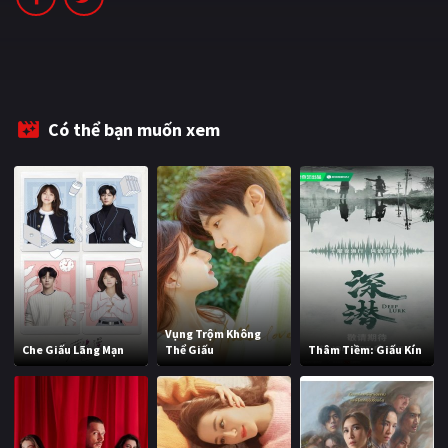
PHIM MỚI
PHIM BỘ
PHIM LẺ
Có thể bạn muốn xem
PHIM CHIẾU RẠP
TUYỂN TẬP PHIM
BLOG
Vụng Trộm Không
Che Giấu Lãng Mạn
Thể Giấu
Thâm Tiềm: Giấu Kín