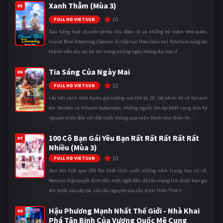
Xanh Thẳm (Mùa 3)
#5
10
FULL HD VIETSUB
Sau hàng loạt chuyến phiêu lưu điên rồ và những kỷ niệm khó quên,
Grand Blue Dreaming (Season 3) tiếp tục theo chân Iori Kitahara cùng các
thành viên câu lạc bộ lặn trong những ngày tháng đại học đ ...
Tia Sáng Của Ngày Mai
#6
10
FULL HD VIETSUB
Lấy bối cảnh một Kyoto giả tưởng của thế kỷ 20, bộ phim kể về hai anh
em Seiroku và Kihachi Sakamoto, những người ôm ấp khát vọng đưa Kỷ
nguyên Điện đến với đất nước thông qua cuốn Danh mục Điện th ...
100 Cô Bạn Gái Yêu Bạn Rất Rất Rất Rất Rất
#7
Nhiều (Mùa 3)
10
FULL HD VIETSUB
Sau khi trải qua 100 lần thất tình suốt những năm trung học cơ sở,
Rentaro Aijo quyết định đến một ngôi đền để cầu mong tìm được bạn gái
khi bước vào cấp ba. Lời cầu nguyện của cậu được Thần Tình Y ...
Hậu Phương Mạnh Nhất Thế Giới - Nhà Khai
#8
Phá Tân Binh Của Vương Quốc Mê Cung