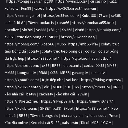
|
https://tongga88.us/
|
pg88
|
https://iwinclub.la/
|
Ku casino
|
Ku11
|
xoilac tv
|
Fun88
|
kubet
|
https://sv368.direct/
|
sunwin
|
https://zinmanga.net
|
https://ee88vie.com/
|
Kubet88
|
78win
|
sv368
|
nhà cái lô đề
|
78win
|
xoilac tv
|
xoso66
|
https://keonhacai55.bet/
|
socolive
|
Alo789
|
Ae888
|
xôi lạc
|
Sv368
|
Vip66
|
https://mb66p.com/
|
sv368
|
truc tiep bong da
|
VIP66
|
https://78winnh.net/
|
https://mb66q.com/
|
Xoso66
|
MB66
|
https://mb66.life/
|
colatv trực
tiếp bóng đá
|
colatv
|
colatv truc tiep bong da
|
colatv
|
colatv bóng
đá trực tiếp
|
https://rr88co.net/
|
https://tylekeonhacai.futbol/
|
https://bshbet.com/
|
xx88
|
RR88
|
thapcamtv
|
xoilac
|
XX88
|
MM88
|
MM88
|
luongsontv
|
RR88
|
XX88
|
MB66
|
gavangtv
|
cakhiatv
|
https://go88fc.com/
|
trực tiếp nba
|
soi kèo
|
https://79king.express/
|
https://ok365.center/
|
ok9
|
MB66
|
KJC
|
8xx
|
https://mm88.io/
|
RR88
|
kèo nhà cái
|
bet88
|
cakhiatv
|
kèo nhà cái
|
78win
|
https://f8beta2.me/
|
https://rikvip97.art/
|
https://sunwin97.art/
|
https://kclub.team/
|
SHBET
|
xx88
|
8kbet
|
https://rr88.se.net/
|
kèo
nhà cái
|
RR88
|
78win
|
bongdalu
|
nha cai uy tin
|
ty le ca cuoc
|
7mcn
|
Xóc đĩa online
|
Kèo nhà cái 5
|
88goals
|
iwin
|
Tài xỉu MD5
|
1GOM
|