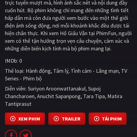
trực tuyến mượt mà, hình ảnh sắc nét và nội dung đầy
cuốn hút. Bộ phim không chỉ mang đến những tình tiết
Giật gân
Gia đình
hấp dẫn mà còn đưa người xem bước vào một thế giới
Bí ẩn
Lịch sử
điện ảnh sống động, nơi mỗi khoảnh khắc đều được tái
hiện chân thực. Khi xem Hổ Giấu Vằn tại PhimFun, người
Viễn Tây
Tiểu sử
xem có thể tận hưởng trọn vẹn câu chuyện, cảm xúc và
GameShow
DramaTV
những diễn biến kịch tính mà bộ phim mang lại.
IMDb:
0
QUỐC GIA
Thể loại:
Hành động
Tâm lý
Tình cảm - Lãng mạn
TV
Âu - Mỹ
Trung Quốc - Hồng Kông
Series - Phim bộ
Diễn viên:
Suriyon Aroonwattanakul
Supoj
Hàn Quốc
Nhật Bản
Chancharoen
Anuchit Sapanpong
Tara Tipa
Matira
Ấn Độ
Việt Nam
Tantiprasut
Tổng hợp
XEM PHIM
TRAILER
TẢI PHIM
CẬP NHẬT