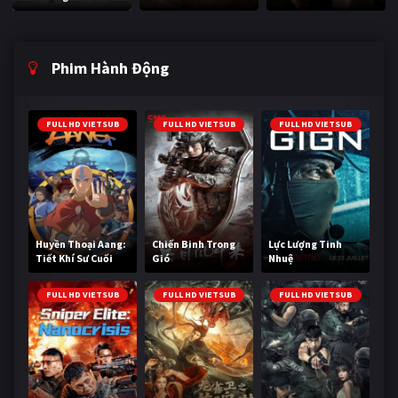
Phim Hành Động
FULL HD VIETSUB
FULL HD VIETSUB
FULL HD VIETSUB
Huyền Thoại Aang:
Chiến Binh Trong
Lực Lượng Tinh
Tiết Khí Sư Cuối
Gió
Nhuệ
Cùng
FULL HD VIETSUB
FULL HD VIETSUB
FULL HD VIETSUB