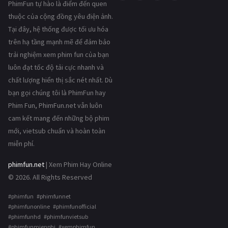
PhimFun tự hào là điểm đến quen
thuộc của cộng đồng yêu điện ảnh.
Tại đây, hệ thống được tối ưu hóa
trên hạ tầng mạnh mẽ để đảm bảo
trải nghiệm xem phim fun của bạn
luôn đạt tốc độ tải cực nhanh và
chất lượng hiển thị sắc nét nhất. Dù
bạn gọi chúng tôi là PhimFun hay
Phim Fun, PhimFun.net vẫn luôn
cam kết mang đến những bộ phim
mới, vietsub chuẩn và hoàn toàn
miễn phí.
phimfun.net
| Xem Phim Hay Online
© 2026. All Rights Reserved
#phimfun #phimfunnet
#phimfunonline #phimfunofficial
#phimfunhd #phimfunvietsub
#phimfunmienphi #xemphimfun