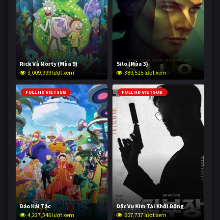
Rick Và Morty (Mùa 9)
Silo (Mùa 3)
3,009,999 lượt xem
389,515 lượt xem
FULL HD VIETSUB
FULL HD VIETSUB
Đảo Hải Tặc
Đặc Vụ Kim Tái Khởi Động
4,227,346 lượt xem
607,737 lượt xem