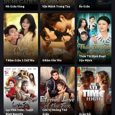
Hồ Giấu Vàng
Vận Mệnh Trong Tay
Ẩn Giấu
Thấu Thị Định Đoạt
7 Năm Giấu 1 Chữ Yêu
6 Năm Vẫn Yêu
Vận Mệnh
Lục Vân Tiên: Tuyệt
Cửu Vỹ Không Thể
Đỉnh Kungfu
Giấu
Giàu Xổi