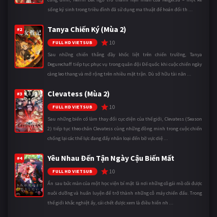
sống ký sinh trong triều đình đã sử dụng ma thuật để hoán đổi th ...
Tanya Chiến Ký (Mùa 2)
#2
10
FULL HD VIETSUB
Sau những chiến thắng đầy khốc liệt trên chiến trường, Tanya
Degurechaff tiếp tục phục vụ trong quân đội Đế quốc khi cuộc chiến ngày
càng leo thang và mở rộng trên nhiều mặt trận. Dù sở hữu tài năn ...
Clevatess (Mùa 2)
#3
10
FULL HD VIETSUB
Sau những biến cố làm thay đổi cục diện của thế giới, Clevatess (Season
2) tiếp tục theo chân Clevatess cùng những đồng minh trong cuộc chiến
chống lại các thế lực đang đẩy nhân loại đến bờ vực diệ ...
Yêu Nhau Đến Tận Ngày Cậu Biến Mất
#4
10
FULL HD VIETSUB
Ẩn sau bức màn của một học viện bí mật là nơi những cô gái mồ côi được
nuôi dưỡng và huấn luyện để trở thành những cỗ máy chiến đấu. Trong
thế giới khắc nghiệt ấy, cái chết được xem là điều hiển nh ...