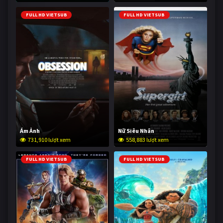
FULL HD VIETSUB
FULL HD VIETSUB
Ám Ảnh
Nữ Siêu Nhân
731,910 lượt xem
558,883 lượt xem
FULL HD VIETSUB
FULL HD VIETSUB