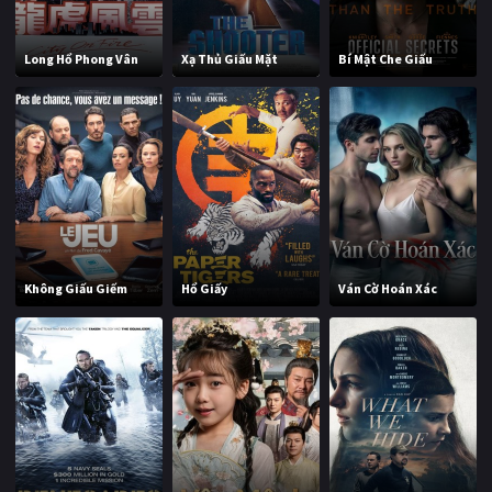
Long Hổ Phong Vân
Xạ Thủ Giấu Mặt
Bí Mật Che Giấu
Không Giấu Giếm
Hổ Giấy
Ván Cờ Hoán Xác