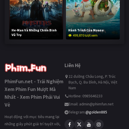
He-Man Và Những Chiến Binh
Hành Trình Của Moana
Vũ Trụ
499,870 lượt xem
249,317 lượt xem
Liên Hệ
22 đường Châu Long, P. Trúc
PhimFun.net - Trải Nghiệm
Bạch, Q. Ba Đình, Hà Nội, Việt
Nam
Xem Phim Fun Mượt Mà
Hotline: 0985646233
Nhất - Xem Phim Phải Vui
Vẻ
Email:
admin@phimfun.net
Telegram:
@golden885
Hoạt động với mục tiêu mang lại
những giây phút giải trí tuyệt vời,