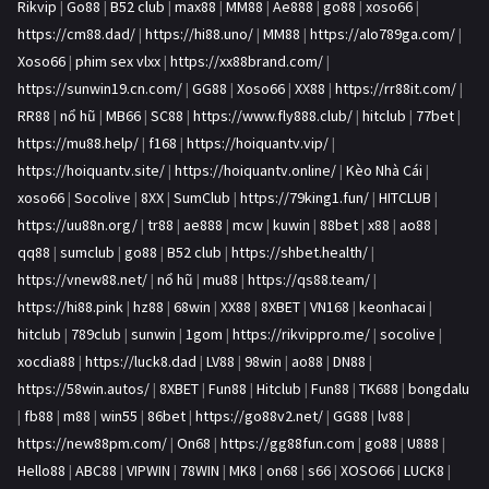
Rikvip
|
Go88
|
B52 club
|
max88
|
MM88
|
Ae888
|
go88
|
xoso66
|
https://cm88.dad/
|
https://hi88.uno/
|
MM88
|
https://alo789ga.com/
|
Xoso66
|
phim sex vlxx
|
https://xx88brand.com/
|
https://sunwin19.cn.com/
|
GG88
|
Xoso66
|
XX88
|
https://rr88it.com/
|
RR88
|
nổ hũ
|
MB66
|
SC88
|
https://www.fly888.club/
|
hitclub
|
77bet
|
https://mu88.help/
|
f168
|
https://hoiquantv.vip/
|
https://hoiquantv.site/
|
https://hoiquantv.online/
|
Kèo Nhà Cái
|
xoso66
|
Socolive
|
8XX
|
SumClub
|
https://79king1.fun/
|
HITCLUB
|
https://uu88n.org/
|
tr88
|
ae888
|
mcw
|
kuwin
|
88bet
|
x88
|
ao88
|
qq88
|
sumclub
|
go88
|
B52 club
|
https://shbet.health/
|
https://vnew88.net/
|
nổ hũ
|
mu88
|
https://qs88.team/
|
https://hi88.pink
|
hz88
|
68win
|
XX88
|
8XBET
|
VN168
|
keonhacai
|
hitclub
|
789club
|
sunwin
|
1gom
|
https://rikvippro.me/
|
socolive
|
xocdia88
|
https://luck8.dad
|
LV88
|
98win
|
ao88
|
DN88
|
https://58win.autos/
|
8XBET
|
Fun88
|
Hitclub
|
Fun88
|
TK688
|
bongdalu
|
fb88
|
m88
|
win55
|
86bet
|
https://go88v2.net/
|
GG88
|
lv88
|
https://new88pm.com/
|
On68
|
https://gg88fun.com
|
go88
|
U888
|
Hello88
|
ABC88
|
VIPWIN
|
78WIN
|
MK8
|
on68
|
s66
|
XOSO66
|
LUCK8
|