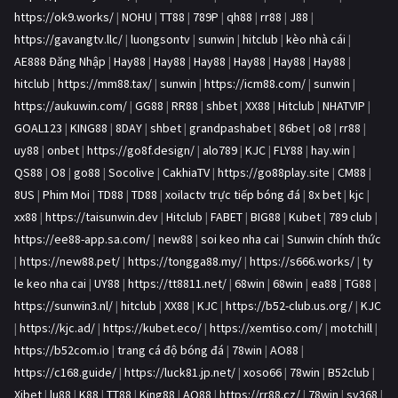
https://ok9.works/
|
NOHU
|
TT88
|
789P
|
qh88
|
rr88
|
J88
|
https://gavangtv.llc/
|
luongsontv
|
sunwin
|
hitclub
|
kèo nhà cái
|
AE888 Đăng Nhập
|
Hay88
|
Hay88
|
Hay88
|
Hay88
|
Hay88
|
Hay88
|
hitclub
|
https://mm88.tax/
|
sunwin
|
https://icm88.com/
|
sunwin
|
https://aukuwin.com/
|
GG88
|
RR88
|
shbet
|
XX88
|
Hitclub
|
NHATVIP
|
GOAL123
|
KING88
|
8DAY
|
shbet
|
grandpashabet
|
86bet
|
o8
|
rr88
|
uy88
|
onbet
|
https://go8f.design/
|
alo789
|
KJC
|
FLY88
|
hay.win
|
QS88
|
O8
|
go88
|
Socolive
|
CakhiaTV
|
https://go88play.site
|
CM88
|
8US
|
Phim Moi
|
TD88
|
TD88
|
xoilactv trực tiếp bóng đá
|
8x bet
|
kjc
|
xx88
|
https://taisunwin.dev
|
Hitclub
|
FABET
|
BIG88
|
Kubet
|
789 club
|
https://ee88-app.sa.com/
|
new88
|
soi keo nha cai
|
Sunwin chính thức
|
https://new88.pet/
|
https://tongga88.my/
|
https://s666.works/
|
ty
le keo nha cai
|
UY88
|
https://tt8811.net/
|
68win
|
68win
|
ea88
|
TG88
|
https://sunwin3.nl/
|
hitclub
|
XX88
|
KJC
|
https://b52-club.us.org/
|
KJC
|
https://kjc.ad/
|
https://kubet.eco/
|
https://xemtiso.com/
|
motchill
|
https://b52com.io
|
trang cá độ bóng đá
|
78win
|
AO88
|
https://c168.guide/
|
https://luck81.jp.net/
|
xoso66
|
78win
|
B52club
|
Xibet
|
lu88
|
K88
|
TT88
|
King88
|
AO88
|
https://rr88.cz/
|
78win
|
sv368
|