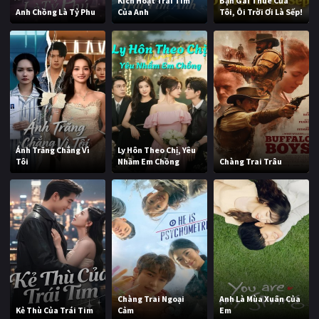
Kích Hoạt Trái Tim
Bạn Gái Thuê Của
Anh Chồng Là Tỷ Phu
Của Anh
Tôi, Ôi Trời Ơi Là Sếp!
Ánh Trăng Chẳng Vì
Ly Hôn Theo Chị, Yêu
Tôi
Nhầm Em Chồng
Chàng Trai Trâu
Chàng Trai Ngoại
Anh Là Mùa Xuân Của
Kẻ Thù Của Trái Tim
Cảm
Em