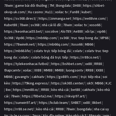
78win
|
game bài đổi thưởng
|
7M
|
Bongdalu
|
DH88
|
https://shbet-
okvip.uk.com/
|
Ku casino
|
Ku11
|
xoilac tv
|
Fun88
|
kubet
|
https://sv368.direct/
|
https://zinmanga.net
|
https://ee88vie.com/
|
Kubet88
|
78win
|
sv368
|
nhà cái lô đề
|
78win
|
xoilac tv
|
xoso66
|
https://keonhacai55.bet/
|
socolive
|
Alo789
|
Ae888
|
xôi lạc
|
vip66
|
Sv368
|
Vip66
|
https://mb66p.com/
|
sv368
|
truc tiep bong da
|
VIP66
|
https://78winnh.net/
|
https://mb66q.com/
|
Xoso66
|
MB66
|
https://mb66.life/
|
colatv trực tiếp bóng đá
|
colatv
|
colatv truc tiep
bong da
|
colatv
|
colatv bóng đá trực tiếp
|
https://rr88co.net/
|
https://tylekeonhacai.futbol/
|
https://bshbet.com/
|
xx88
|
RR88
|
thapcamtv
|
xoilac
|
XX88
|
MM88
|
MM88
|
luongsontv
|
RR88
|
XX88
|
MB66
|
gavangtv
|
cakhiatv
|
https://go88fc.com/
|
trực tiếp nba
|
soi
kèo
|
https://79king.express/
|
https://ok365.center/
|
ok9
|
MB66
|
KJC
|
8xx
|
https://mm88.io/
|
RR88
|
kèo nhà cái
|
bet88
|
cakhiatv
|
kèo nhà
cái
|
78win
|
https://f8beta2.me/
|
https://rikvip97.art/
|
https://sunwin97.art/
|
https://kclub.team/
|
SHBET
|
xx88
|
8kbet
|
https://rr88.se.net/
|
kèo nhà cái
|
RR88
|
78win
|
bongdalu
|
nha cai uy
tin
|
ty le ca cuoc
|
7mcn
|
Xóc đĩa online
|
Kèo nhà cái 5
|
88goals
|
iwin
|