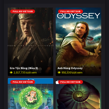
FULL HD VIETSUB
FULL HD VIETSUB
Gia Tộc Rồng (Mùa 3)
Anh Hùng Odyssey
2,017,735 lượt xem
950,330 lượt xem
FULL HD VIETSUB
FULL HD VIETSUB