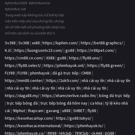
#phimfun2026 #phimfunmoi
#phimfun.net
Trang web này không lưu trữ bất kỳ tệp
nào trên máy chủ của chúng tôi, chúng
tôi chỉ liên kết với phương tiện được lưu
trữ trên các dịch vụ của bên thứ 3.
Sv388
|
Sv368
|
xx88
|
https://luphim.com/
|
https://bet88.graphics/
|
KJC
|
https://luongsontv23.com/
|
go88
|
https://rr88pet.com/
|
https://cm88.cn.com/
|
XX88
|
go88
|
https://fly88.uno/
|
https://fly88.select/
|
https://phimhayok.onl/
|
https://fly88.green/
|
FLY88
|
FLY88
|
phimhayok
|
đá gà trực tiếp
|
CM88
|
https://mm88.center/
|
https://2ok9.com/
|
nhà cái uy tín
|
nhà cái uy tín
|
nhà cái uy tín
|
nhà cái uy tín
|
nhà cái uy tín
|
nhà cái uy tín
|
https://daga88.my/
|
https://xhamsterlive.radio.fm/
|
bóng đá trực tiếp
|
trực tiếp bóng đá
|
trực tiếp bóng đá hôm nay
|
ca khia
|
tỷ lệ kèo nhà
cái
|
90phut
|
thapcam
|
gavang
|
u888
|
SHBET
|
fly88
|
https://keonhacaitop.com/
|
https://go88.tokyo/
|
https://keonhacai.international/
|
https://phimhayok.tv/
|
https://phimhayok.co/
|
RR88
|
Hitclub
|
789Club
|
ck444
|
GG88
|