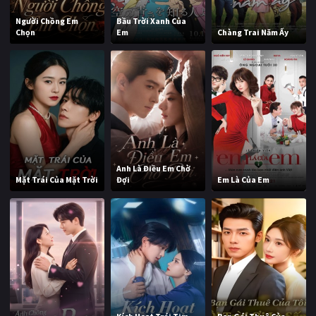
Người Chồng Em
Bầu Trời Xanh Của
Chọn
Em
Chàng Trai Năm Ấy
Anh Là Điều Em Chờ
Mặt Trái Của Mặt Trời
Đợi
Em Là Của Em