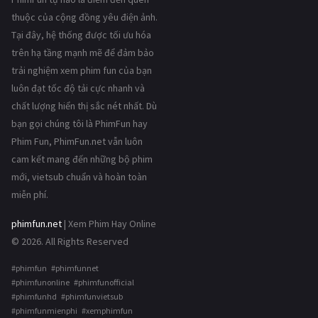
thuộc của cộng đồng yêu điện ảnh.
Tại đây, hệ thống được tối ưu hóa
trên hạ tầng mạnh mẽ để đảm bảo
trải nghiệm xem phim fun của bạn
luôn đạt tốc độ tải cực nhanh và
chất lượng hiển thị sắc nét nhất. Dù
bạn gọi chúng tôi là PhimFun hay
Phim Fun, PhimFun.net vẫn luôn
cam kết mang đến những bộ phim
mới, vietsub chuẩn và hoàn toàn
miễn phí.
phimfun.net
| Xem Phim Hay Online
© 2026. All Rights Reserved
#phimfun #phimfunnet
#phimfunonline #phimfunofficial
#phimfunhd #phimfunvietsub
#phimfunmienphi #xemphimfun