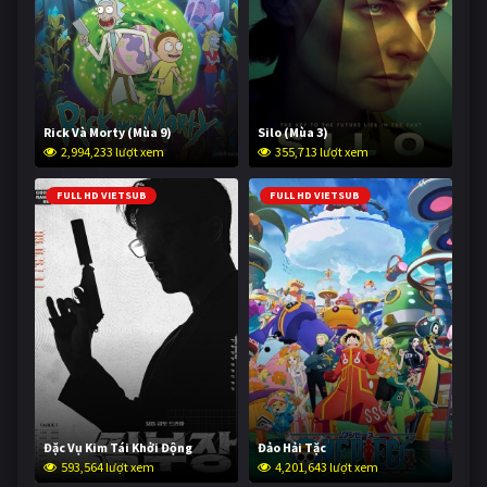
Rick Và Morty (Mùa 9)
Silo (Mùa 3)
2,994,233 lượt xem
355,713 lượt xem
FULL HD VIETSUB
FULL HD VIETSUB
Đặc Vụ Kim Tái Khởi Động
Đảo Hải Tặc
593,564 lượt xem
4,201,643 lượt xem