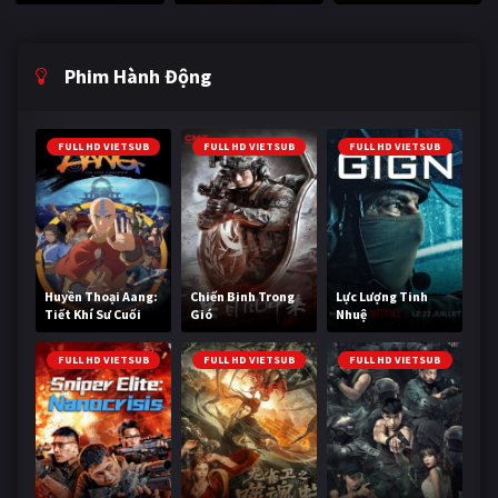
Phim Hành Động
FULL HD VIETSUB
FULL HD VIETSUB
FULL HD VIETSUB
Huyền Thoại Aang:
Chiến Binh Trong
Lực Lượng Tinh
Tiết Khí Sư Cuối
Gió
Nhuệ
Cùng
FULL HD VIETSUB
FULL HD VIETSUB
FULL HD VIETSUB