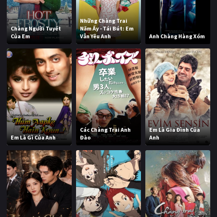
Những Chàng Trai
Chàng Người Tuyết
Năm Ấy - Tái Bút: Em
Của Em
Vẫn Yêu Anh
Anh Chàng Hàng Xóm
Các Chàng Trai Anh
Em Là Gia Đình Của
Em Là Gì Của Anh
Đào
Anh