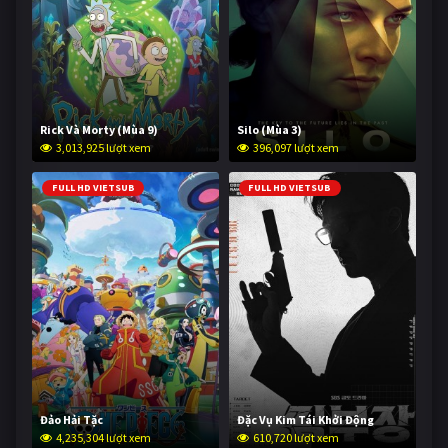
Rick Và Morty (Mùa 9)
Silo (Mùa 3)
3,013,925 lượt xem
396,097 lượt xem
FULL HD VIETSUB
FULL HD VIETSUB
Đảo Hải Tặc
Đặc Vụ Kim Tái Khởi Động
4,235,304 lượt xem
610,720 lượt xem