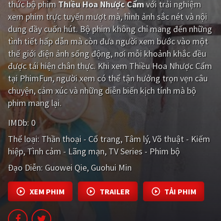
thức bộ phim
Thiều Hoa Nhược Cẩm
với trải nghiệm
xem phim trực tuyến mượt mà, hình ảnh sắc nét và nội
Giật gân
Gia đình
dung đầy cuốn hút. Bộ phim không chỉ mang đến những
Bí ẩn
Lịch sử
tình tiết hấp dẫn mà còn đưa người xem bước vào một
thế giới điện ảnh sống động, nơi mỗi khoảnh khắc đều
Viễn Tây
Tiểu sử
được tái hiện chân thực. Khi xem Thiều Hoa Nhược Cẩm
GameShow
DramaTV
tại PhimFun, người xem có thể tận hưởng trọn vẹn câu
chuyện, cảm xúc và những diễn biến kịch tính mà bộ
QUỐC GIA
phim mang lại.
IMDb:
0
Âu - Mỹ
Trung Quốc - Hồng Kông
Thể loại:
Thần thoại - Cổ trang
Tâm lý
Võ thuật - Kiếm
Hàn Quốc
Nhật Bản
hiệp
Tình cảm - Lãng mạn
TV Series - Phim bộ
Ấn Độ
Việt Nam
Đạo Diễn:
Guowei Qie
Guohui Min
Tổng hợp
XEM PHIM
TRAILER
TẢI PHIM
CẬP NHẬT