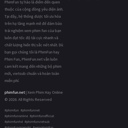
PhimFun tự hào là điểm đến quen
thuộc của cộng đồng yêu điện ảnh.
Tại đây, hệ thống được tối ưu hóa
trên hạ tầng mạnh mẽ để đảm bảo
trải nghiệm xem phim fun của bạn
luôn đạt tốc độ tải cực nhanh và
chất lượng hiển thị sắc nét nhất. Dù
bạn gọi chúng tôi là PhimFun hay
Phim Fun, PhimFun.net vẫn luôn
cam kết mang đến những bộ phim
mới, vietsub chuẩn và hoàn toàn
miễn phí.
phimfun.net
| Xem Phim Hay Online
© 2026. All Rights Reserved
#phimfun #phimfunnet
#phimfunonline #phimfunofficial
#phimfunhd #phimfunvietsub
#phimfunmienphi #xemphimfun