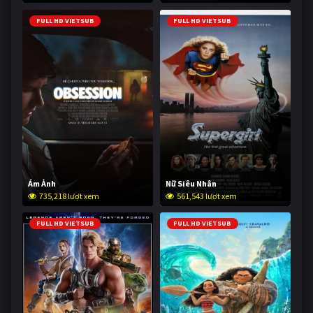
FULL HD VIETSUB
FULL HD VIETSUB
Ám Ảnh
Nữ Siêu Nhân
735,218 lượt xem
561,543 lượt xem
FULL HD VIETSUB
FULL HD VIETSUB