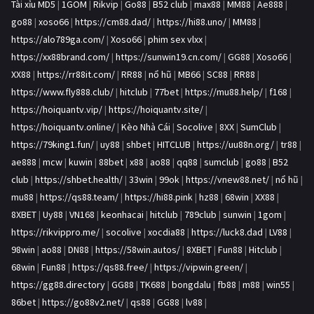
Tài xỉu MD5
|
1GOM
|
Rikvip
|
Go88
|
B52 club
|
max88
|
MM88
|
Ae888
|
go88
|
xoso66
|
https://cm88.dad/
|
https://hi88.uno/
|
MM88
|
https://alo789ga.com/
|
Xoso66
|
phim sex vlxx
|
https://xx88brand.com/
|
https://sunwin19.cn.com/
|
GG88
|
Xoso66
|
XX88
|
https://rr88it.com/
|
RR88
|
nổ hũ
|
MB66
|
SC88
|
RR88
|
https://www.fly888.club/
|
hitclub
|
77bet
|
https://mu88.help/
|
f168
|
https://hoiquantv.vip/
|
https://hoiquantv.site/
|
https://hoiquantv.online/
|
Kèo Nhà Cái
|
Socolive
|
8XX
|
SumClub
|
https://79king1.fun/
|
uy88
|
shbet
|
HITCLUB
|
https://uu88n.org/
|
tr88
|
ae888
|
mcw
|
kuwin
|
88bet
|
x88
|
ao88
|
qq88
|
sumclub
|
go88
|
B52
club
|
https://shbet.health/
|
33win
|
99ok
|
https://vnew88.net/
|
nổ hũ
|
mu88
|
https://qs88.team/
|
https://hi88.pink
|
hz88
|
68win
|
XX88
|
8XBET
|
Uy88
|
VN168
|
keonhacai
|
hitclub
|
789club
|
sunwin
|
1gom
|
https://rikvippro.me/
|
socolive
|
xocdia88
|
https://luck8.dad
|
LV88
|
98win
|
ao88
|
DN88
|
https://58win.autos/
|
8XBET
|
Fun88
|
Hitclub
|
68win
|
Fun88
|
https://qs88.free/
|
https://vipwin.green/
|
https://gg88.directory
|
GG88
|
TK688
|
bongdalu
|
fb88
|
m88
|
win55
|
86bet
|
https://go88v2.net/
|
qs88
|
GG88
|
lv88
|