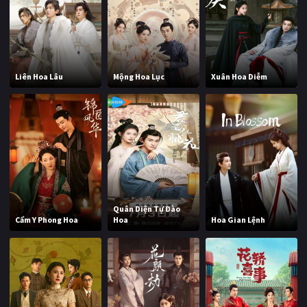
Liên Hoa Lâu
Mộng Hoa Lục
Xuân Hoa Diễm
Quân Diện Tự Đào
Cẩm Y Phong Hoa
Hoa
Hoa Gian Lệnh