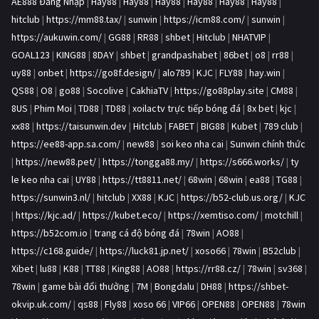
AE888 Đăng Nhập
|
Hay88
|
Hay88
|
Hay88
|
Hay88
|
Hay88
|
Hay88
|
hitclub
|
https://mm88.tax/
|
sunwin
|
https://icm88.com/
|
sunwin
|
https://aukuwin.com/
|
GG88
|
RR88
|
shbet
|
Hitclub
|
NHATVIP
|
GOAL123
|
KING88
|
8DAY
|
shbet
|
grandpashabet
|
86bet
|
o8
|
rr88
|
uy88
|
onbet
|
https://go8f.design/
|
alo789
|
KJC
|
FLY88
|
hay.win
|
QS88
|
O8
|
go88
|
Socolive
|
CakhiaTV
|
https://go88play.site
|
CM88
|
8US
|
Phim Moi
|
TD88
|
TD88
|
xoilactv trực tiếp bóng đá
|
8x bet
|
kjc
|
xx88
|
https://taisunwin.dev
|
Hitclub
|
FABET
|
BIG88
|
Kubet
|
789 club
|
https://ee88-app.sa.com/
|
new88
|
soi keo nha cai
|
Sunwin chính thức
|
https://new88.pet/
|
https://tongga88.my/
|
https://s666.works/
|
ty
le keo nha cai
|
UY88
|
https://tt8811.net/
|
68win
|
68win
|
ea88
|
TG88
|
https://sunwin3.nl/
|
hitclub
|
XX88
|
KJC
|
https://b52-club.us.org/
|
KJC
|
https://kjc.ad/
|
https://kubet.eco/
|
https://xemtiso.com/
|
motchill
|
https://b52com.io
|
trang cá độ bóng đá
|
78win
|
AO88
|
https://c168.guide/
|
https://luck81.jp.net/
|
xoso66
|
78win
|
B52club
|
Xibet
|
lu88
|
K88
|
TT88
|
King88
|
AO88
|
https://rr88.cz/
|
78win
|
sv368
|
78win
|
game bài đổi thưởng
|
7M
|
Bongdalu
|
DH88
|
https://shbet-
okvip.uk.com/
|
qs88
|
Fly88
|
xoso 66
|
VIP66
|
OPEN88
|
OPEN88
|
78win