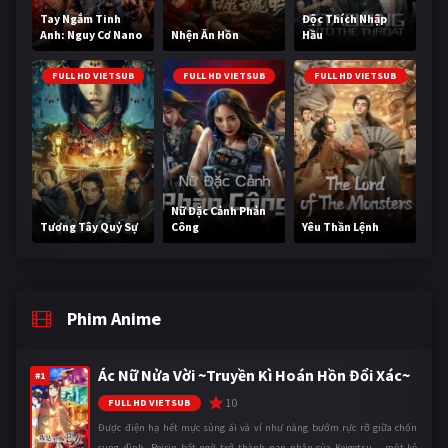
Tay Ngắm Tinh
Độc Thích Nhập
Anh: Nguy Cơ Nano
Nhện Ăn Hồn
Hầu
FULL HD VIETSUB
FULL HD VIETSUB
FULL HD VIETSUB
Nữ Đặc Cảnh Phản
Tương Tây Quỷ Sự
Công
Yêu Thần Lệnh
Phim Anime
Ác Nữ Nửa Vời ~Truyền Kì Hoán Hồn Đổi Xác~
#1
10
FULL HD VIETSUB
Được điện hạ hết mực sủng ái và ví như nàng bướm rực rỡ giữa chốn
cung đình, Reirin bất ngờ trở thành nạn nhân của Keigetsu – một kẻ