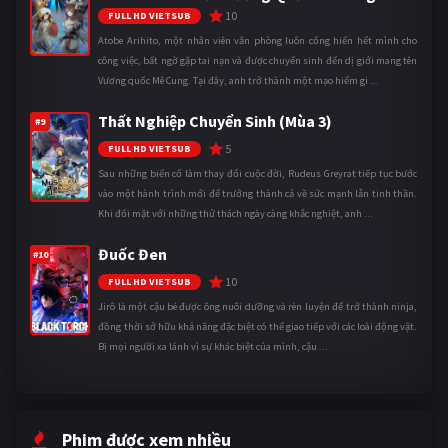
10
FULL HD VIETSUB
Atobe Arihito, một nhân viên văn phòng luôn cống hiến hết mình cho
công việc, bất ngờ gặp tai nạn và được chuyển sinh đến dị giới mang tên
Vương quốc Mê Cung. Tại đây, anh trở thành một mạo hiểm gi ...
Thất Nghiệp Chuyển Sinh (Mùa 3)
#9
5
FULL HD VIETSUB
Sau những biến cố làm thay đổi cuộc đời, Rudeus Greyrat tiếp tục bước
vào một hành trình mới để trưởng thành cả về sức mạnh lẫn tinh thần.
Khi đối mặt với những thử thách ngày càng khắc nghiệt, anh ...
Đuốc Đen
#10
10
FULL HD VIETSUB
Jirô là một cậu bé được ông nuôi dưỡng và rèn luyện để trở thành ninja,
đồng thời sở hữu khả năng đặc biệt có thể giao tiếp với các loài động vật.
Bị mọi người xa lánh vì sự khác biệt của mình, cậu ...
Phim được xem nhiều