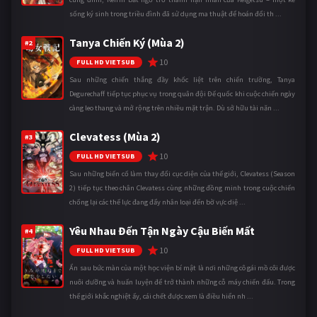
sống ký sinh trong triều đình đã sử dụng ma thuật để hoán đổi th ...
Tanya Chiến Ký (Mùa 2)
#2
10
FULL HD VIETSUB
Sau những chiến thắng đầy khốc liệt trên chiến trường, Tanya
Degurechaff tiếp tục phục vụ trong quân đội Đế quốc khi cuộc chiến ngày
càng leo thang và mở rộng trên nhiều mặt trận. Dù sở hữu tài năn ...
Clevatess (Mùa 2)
#3
10
FULL HD VIETSUB
Sau những biến cố làm thay đổi cục diện của thế giới, Clevatess (Season
2) tiếp tục theo chân Clevatess cùng những đồng minh trong cuộc chiến
chống lại các thế lực đang đẩy nhân loại đến bờ vực diệ ...
Yêu Nhau Đến Tận Ngày Cậu Biến Mất
#4
10
FULL HD VIETSUB
Ẩn sau bức màn của một học viện bí mật là nơi những cô gái mồ côi được
nuôi dưỡng và huấn luyện để trở thành những cỗ máy chiến đấu. Trong
thế giới khắc nghiệt ấy, cái chết được xem là điều hiển nh ...