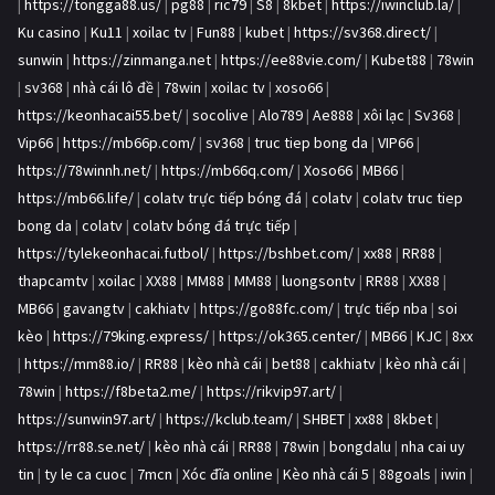
|
https://tongga88.us/
|
pg88
|
ric79
|
S8
|
8kbet
|
https://iwinclub.la/
|
Ku casino
|
Ku11
|
xoilac tv
|
Fun88
|
kubet
|
https://sv368.direct/
|
sunwin
|
https://zinmanga.net
|
https://ee88vie.com/
|
Kubet88
|
78win
|
sv368
|
nhà cái lô đề
|
78win
|
xoilac tv
|
xoso66
|
https://keonhacai55.bet/
|
socolive
|
Alo789
|
Ae888
|
xôi lạc
|
Sv368
|
Vip66
|
https://mb66p.com/
|
sv368
|
truc tiep bong da
|
VIP66
|
https://78winnh.net/
|
https://mb66q.com/
|
Xoso66
|
MB66
|
https://mb66.life/
|
colatv trực tiếp bóng đá
|
colatv
|
colatv truc tiep
bong da
|
colatv
|
colatv bóng đá trực tiếp
|
https://tylekeonhacai.futbol/
|
https://bshbet.com/
|
xx88
|
RR88
|
thapcamtv
|
xoilac
|
XX88
|
MM88
|
MM88
|
luongsontv
|
RR88
|
XX88
|
MB66
|
gavangtv
|
cakhiatv
|
https://go88fc.com/
|
trực tiếp nba
|
soi
kèo
|
https://79king.express/
|
https://ok365.center/
|
MB66
|
KJC
|
8xx
|
https://mm88.io/
|
RR88
|
kèo nhà cái
|
bet88
|
cakhiatv
|
kèo nhà cái
|
78win
|
https://f8beta2.me/
|
https://rikvip97.art/
|
https://sunwin97.art/
|
https://kclub.team/
|
SHBET
|
xx88
|
8kbet
|
https://rr88.se.net/
|
kèo nhà cái
|
RR88
|
78win
|
bongdalu
|
nha cai uy
tin
|
ty le ca cuoc
|
7mcn
|
Xóc đĩa online
|
Kèo nhà cái 5
|
88goals
|
iwin
|