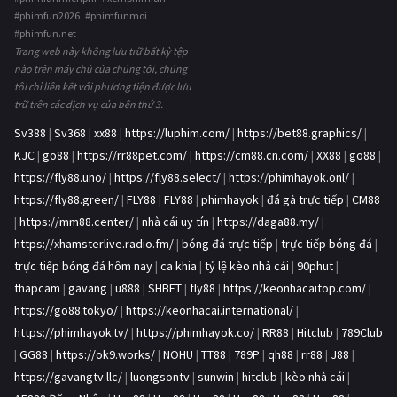
#phimfun2026 #phimfunmoi
#phimfun.net
Trang web này không lưu trữ bất kỳ tệp
nào trên máy chủ của chúng tôi, chúng
tôi chỉ liên kết với phương tiện được lưu
trữ trên các dịch vụ của bên thứ 3.
Sv388
|
Sv368
|
xx88
|
https://luphim.com/
|
https://bet88.graphics/
|
KJC
|
go88
|
https://rr88pet.com/
|
https://cm88.cn.com/
|
XX88
|
go88
|
https://fly88.uno/
|
https://fly88.select/
|
https://phimhayok.onl/
|
https://fly88.green/
|
FLY88
|
FLY88
|
phimhayok
|
đá gà trực tiếp
|
CM88
|
https://mm88.center/
|
nhà cái uy tín
|
https://daga88.my/
|
https://xhamsterlive.radio.fm/
|
bóng đá trực tiếp
|
trực tiếp bóng đá
|
trực tiếp bóng đá hôm nay
|
ca khia
|
tỷ lệ kèo nhà cái
|
90phut
|
thapcam
|
gavang
|
u888
|
SHBET
|
fly88
|
https://keonhacaitop.com/
|
https://go88.tokyo/
|
https://keonhacai.international/
|
https://phimhayok.tv/
|
https://phimhayok.co/
|
RR88
|
Hitclub
|
789Club
|
GG88
|
https://ok9.works/
|
NOHU
|
TT88
|
789P
|
qh88
|
rr88
|
J88
|
https://gavangtv.llc/
|
luongsontv
|
sunwin
|
hitclub
|
kèo nhà cái
|