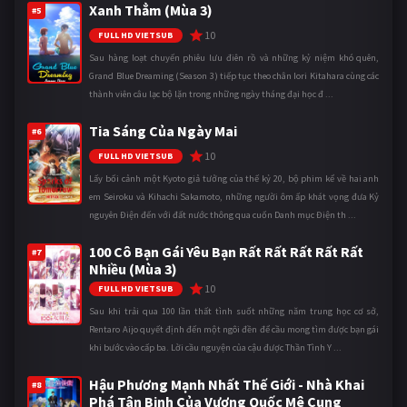
Xanh Thẳm (Mùa 3)
#5
10
FULL HD VIETSUB
Sau hàng loạt chuyến phiêu lưu điên rồ và những kỷ niệm khó quên,
Grand Blue Dreaming (Season 3) tiếp tục theo chân Iori Kitahara cùng các
thành viên câu lạc bộ lặn trong những ngày tháng đại học đ ...
Tia Sáng Của Ngày Mai
#6
10
FULL HD VIETSUB
Lấy bối cảnh một Kyoto giả tưởng của thế kỷ 20, bộ phim kể về hai anh
em Seiroku và Kihachi Sakamoto, những người ôm ấp khát vọng đưa Kỷ
nguyên Điện đến với đất nước thông qua cuốn Danh mục Điện th ...
100 Cô Bạn Gái Yêu Bạn Rất Rất Rất Rất Rất
#7
Nhiều (Mùa 3)
10
FULL HD VIETSUB
Sau khi trải qua 100 lần thất tình suốt những năm trung học cơ sở,
Rentaro Aijo quyết định đến một ngôi đền để cầu mong tìm được bạn gái
khi bước vào cấp ba. Lời cầu nguyện của cậu được Thần Tình Y ...
Hậu Phương Mạnh Nhất Thế Giới - Nhà Khai
#8
Phá Tân Binh Của Vương Quốc Mê Cung