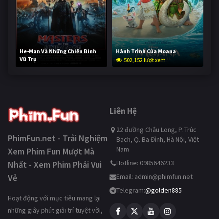
He-Man Và Những Chiến Binh
Hành Trình Của Moana
Vũ Trụ
502,152 lượt xem
251,970 lượt xem
Liên Hệ
22 đường Châu Long, P. Trúc
PhimFun.net - Trải Nghiệm
Bạch, Q. Ba Đình, Hà Nội, Việt
Nam
Xem Phim Fun Mượt Mà
Hotline: 0985646233
Nhất - Xem Phim Phải Vui
Vẻ
Email:
admin@phimfun.net
Telegram:
@golden885
Hoạt động với mục tiêu mang lại
những giây phút giải trí tuyệt vời,