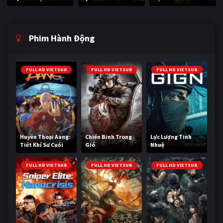
Phim Hành Động
FULL HD VIETSUB
FULL HD VIETSUB
FULL HD VIETSUB
Huyền Thoại Aang:
Chiến Binh Trong
Lực Lượng Tinh
Tiết Khí Sư Cuối
Gió
Nhuệ
Cùng
FULL HD VIETSUB
FULL HD VIETSUB
FULL HD VIETSUB