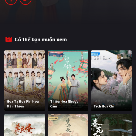
PHIM MỚI
PHIM BỘ
PHIM LẺ
Có thể bạn muốn xem
PHIM CHIẾU RẠP
TUYỂN TẬP PHIM
BLOG
Hoa Tạ Hoa Phi Hoa
Thiều Hoa Nhược
Mãn Thiên
Cẩm
Tích Hoa Chỉ