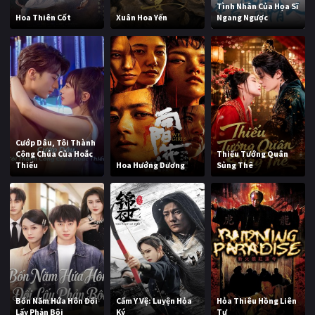
Tình Nhân Của Họa Sĩ
Hoa Thiên Cốt
Xuân Hoa Yến
Ngang Ngược
Cướp Dâu, Tôi Thành
Công Chúa Của Hoắc
Thiếu Tướng Quân
Thiếu
Hoa Hướng Dương
Sủng Thê
Bốn Năm Hứa Hôn Đổi
Cẩm Y Vệ: Luyện Hỏa
Hỏa Thiêu Hồng Liên
Lấy Phản Bội
Ký
Tự