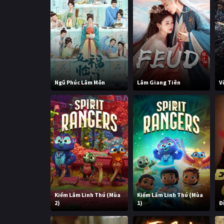
Ngũ Phúc Lâm Môn
Lâm Giang Tiên
V
Kiểm Lâm Linh Thú (Mùa
Kiểm Lâm Linh Thú (Mùa
2)
1)
Đ