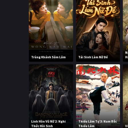
N
Trùng Khánh Sâm Lâm
Tái Sinh Làm Nữ Đế
H
Linh Hồn Vũ Nữ 2: Nghi
Thiếu Lâm Tự 3: Nam Bắc
Thức Hồi Sinh
Thiếu Lâm
V