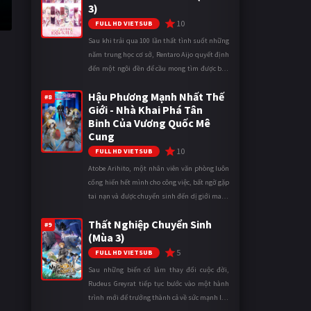
3)
10
FULL HD VIETSUB
Sau khi trải qua 100 lần thất tình suốt những
năm trung học cơ sở, Rentaro Aijo quyết định
đến một ngôi đền để cầu mong tìm được bạn
gái khi bước vào cấp ba. Lời cầu nguyện của
Hậu Phương Mạnh Nhất Thế
cậu được Thần Tình Y ...
#8
Giới - Nhà Khai Phá Tân
Binh Của Vương Quốc Mê
Cung
10
FULL HD VIETSUB
Atobe Arihito, một nhân viên văn phòng luôn
cống hiến hết mình cho công việc, bất ngờ gặp
tai nạn và được chuyển sinh đến dị giới mang
tên Vương quốc Mê Cung. Tại đây, anh trở
Thất Nghiệp Chuyển Sinh
thành một mạo hiểm gi ...
#9
(Mùa 3)
5
FULL HD VIETSUB
Sau những biến cố làm thay đổi cuộc đời,
Rudeus Greyrat tiếp tục bước vào một hành
trình mới để trưởng thành cả về sức mạnh lẫn