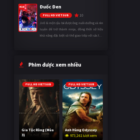
tinh thần. Khi đối mặt với những thử thách
Đuốc Đen
ngày càng khắc nghiệt, anh ...
#10
10
FULL HD VIETSUB
Jirô là một cậu bé được ông nuôi dưỡng và rèn
luyện để trở thành ninja, đồng thời sở hữu
khả năng đặc biệt có thể giao tiếp với các loài
động vật. Bị mọi người xa lánh vì sự khác biệt
của mình, cậu ...
Phim được xem nhiều
FULL HD VIETSUB
FULL HD VIETSUB
Gia Tộc Rồng (Mùa
Anh Hùng Odyssey
3)
973,261 lượt xem