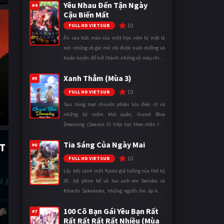
Yêu Nhau Đến Tận Ngày
loại đến bờ vực diệ ...
#4
Cậu Biến Mất
10
FULL HD VIETSUB
Ẩn sau bức màn của một học viện bí mật là
nơi những cô gái mồ côi được nuôi dưỡng và
huấn luyện để trở thành những cỗ máy chiến
đấu. Trong thế giới khắc nghiệt ấy, cái chết
Xanh Thẳm (Mùa 3)
được xem là điều hiển nh ...
#5
10
FULL HD VIETSUB
Sau hàng loạt chuyến phiêu lưu điên rồ và
những kỷ niệm khó quên, Grand Blue
Dreaming (Season 3) tiếp tục theo chân Iori
Kitahara cùng các thành viên câu lạc bộ lặn
Tia Sáng Của Ngày Mai
trong những ngày tháng đại học đ ...
#6
10
FULL HD VIETSUB
Lấy bối cảnh một Kyoto giả tưởng của thế kỷ
20, bộ phim kể về hai anh em Seiroku và
Kihachi Sakamoto, những người ôm ấp khát
vọng đưa Kỷ nguyên Điện đến với đất nước
100 Cô Bạn Gái Yêu Bạn Rất
thông qua cuốn Danh mục Điện th ...
#7
Rất Rất Rất Rất Nhiều (Mùa