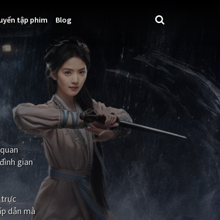
uyển tập phim
Blog
 quan
đình gian
 trực
hấp dẫn mà