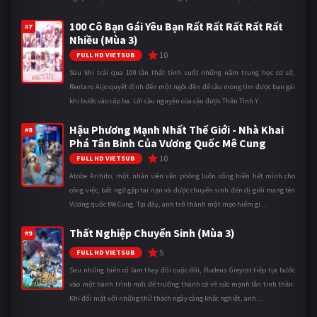
100 Cô Bạn Gái Yêu Bạn Rất Rất Rất Rất Rất
#7
Nhiều (Mùa 3)
10
FULL HD VIETSUB
Sau khi trải qua 100 lần thất tình suốt những năm trung học cơ sở,
Rentaro Aijo quyết định đến một ngôi đền để cầu mong tìm được bạn gái
khi bước vào cấp ba. Lời cầu nguyện của cậu được Thần Tình Y ...
Hậu Phương Mạnh Nhất Thế Giới - Nhà Khai
#8
Phá Tân Binh Của Vương Quốc Mê Cung
10
FULL HD VIETSUB
Atobe Arihito, một nhân viên văn phòng luôn cống hiến hết mình cho
công việc, bất ngờ gặp tai nạn và được chuyển sinh đến dị giới mang tên
Vương quốc Mê Cung. Tại đây, anh trở thành một mạo hiểm gi ...
Thất Nghiệp Chuyển Sinh (Mùa 3)
#9
5
FULL HD VIETSUB
Sau những biến cố làm thay đổi cuộc đời, Rudeus Greyrat tiếp tục bước
vào một hành trình mới để trưởng thành cả về sức mạnh lẫn tinh thần.
Khi đối mặt với những thử thách ngày càng khắc nghiệt, anh ...