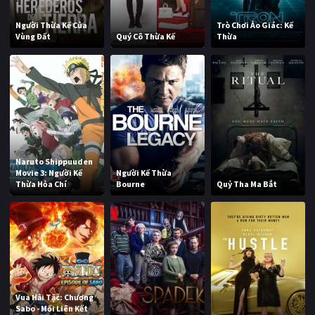
Người Thừa Kế Của
Trò Chơi Ảo Giác: Kế
Vùng Đất
Quý Cô Thừa Kế
Thừa
Naruto Shippuuden
Movie 3: Người Kế
Người Kế Thừa
Thừa Hỏa Chí
Bourne
Quỷ Tha Ma Bắt
Vua Hải Tặc: Chương
Sabo - Mối Liên Kết