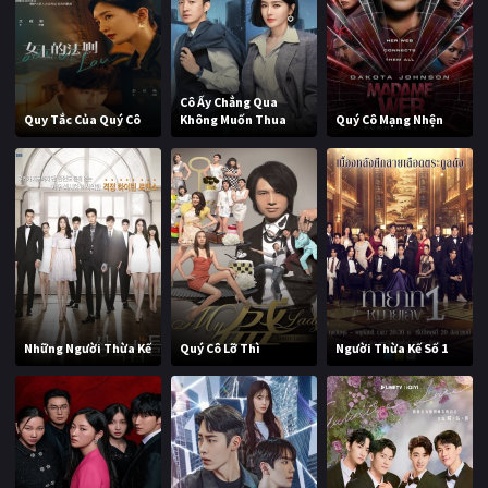
Cô Ấy Chẳng Qua
Quy Tắc Của Quý Cô
Không Muốn Thua
Quý Cô Mạng Nhện
Những Người Thừa Kế
Quý Cô Lỡ Thì
Người Thừa Kế Số 1