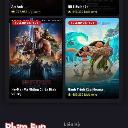
Ám Ảnh
Nữ Siêu Nhân
717,952 lượt xem
546,332 lượt xem
FULL HD VIETSUB
FULL HD VIETSUB
He-Man Và Những Chiến Binh
Hành Trình Của Moana
Vũ Trụ
489,232 lượt xem
237,774 lượt xem
Liên Hệ