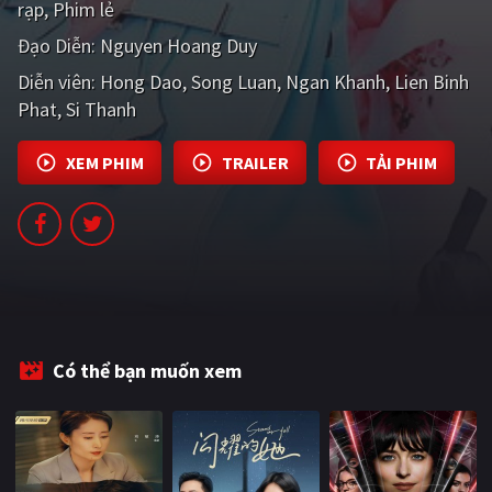
rạp
Phim lẻ
PHIM MỚI
Đạo Diễn:
Nguyen Hoang Duy
PHIM BỘ
Diễn viên:
Hong Dao
Song Luan
Ngan Khanh
Lien Binh
Phat
PHIM LẺ
Si Thanh
PHIM CHIẾU RẠP
XEM PHIM
TRAILER
TẢI PHIM
TUYỂN TẬP PHIM
BLOG
Có thể bạn muốn xem