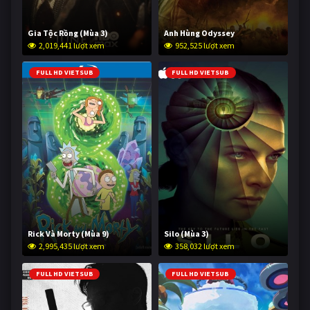
Gia Tộc Rồng (Mùa 3)
Anh Hùng Odyssey
2,019,441 lượt xem
952,525 lượt xem
FULL HD VIETSUB
FULL HD VIETSUB
Rick Và Morty (Mùa 9)
Silo (Mùa 3)
2,995,435 lượt xem
358,032 lượt xem
FULL HD VIETSUB
FULL HD VIETSUB