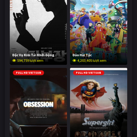
Đặc Vụ Kim Tái Khởi Động
Đảo Hải Tặc
594,759 lượt xem
4,203,405 lượt xem
FULL HD VIETSUB
FULL HD VIETSUB