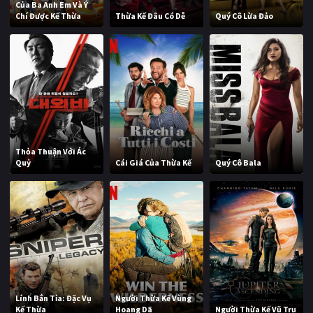
Của Ba Anh Em Và Ý
Chí Được Kế Thừa
Thừa Kế Đâu Có Dễ
Quý Cô Lừa Đảo
Thỏa Thuận Với Ác
Quỷ
Cái Giá Của Thừa Kế
Quý Cô Bala
Lính Bắn Tỉa: Đặc Vụ
Người Thừa Kế Vùng
Kế Thừa
Hoang Dã
Người Thừa Kế Vũ Trụ