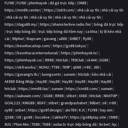
FLY88
|
FLY88
|
phimhayok
|
đá gà trực tiếp
|
CM88
|
https://mm88.center/
|
https://2ok9.com/
|
nhà cái uy tín
|
nhà cái uy tín
|
nhà cái uy tín
|
nhà cái uy tín
|
nhà cái uy tín
|
nhà cái uy tín
|
https://daga88.my/
|
https://xhamsterlive.radio.fm/
|
bóng đá trực tiếp
|
trực tiếp bóng đá
|
trực tiếp bóng đá hôm nay
|
ca khia
|
tỷ lệ kèo nhà
cái
|
90phut
|
thapcam
|
gavang
|
u888
|
SHBET
|
fly88
|
https://keonhacaitop.com/
|
https://go88.tokyo/
|
https://keonhacai.international/
|
https://phimhayok.tv/
|
https://phimhayok.co/
|
RR88
|
Hitclub
|
789Club
|
ck444
|
GG88
|
https://ok9.works/
|
NOHU
|
TT88
|
789P
|
qh88
|
rr88
|
J88
|
https://gavangtv.llc/
|
luongsontv
|
sunwin
|
hitclub
|
kèo nhà cái
|
AE888 Đăng Nhập
|
Hay88
|
Hay88
|
Hay88
|
Hay88
|
Hay88
|
Hay88
|
hitclub
|
https://mm88.tax/
|
sunwin
|
https://icm88.com/
|
sunwin
|
https://aukuwin.com/
|
GG88
|
RR88
|
shbet
|
XX88
|
Hitclub
|
NHATVIP
|
GOAL123
|
KING88
|
8DAY
|
shbet
|
grandpashabet
|
86bet
|
o8
|
rr88
|
uy88
|
onbet
|
https://go8f.design/
|
alo789
|
KJC
|
FLY88
|
hay.win
|
QS88
|
O8
|
go88
|
Socolive
|
CakhiaTV
|
https://go88play.site
|
CM88
|
8US
|
Phim Moi
|
TD88
|
TD88
|
xoilactv trực tiếp bóng đá
|
8x bet
|
kjc
|