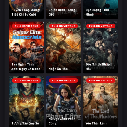
Huyền Thoại Aang:
Chiến Binh Trong
Lực Lượng Tinh
Tiết Khí Sư Cuối
Gió
Nhuệ
Cùng
FULL HD VIETSUB
FULL HD VIETSUB
FULL HD VIETSUB
Tay Ngắm Tinh
Độc Thích Nhập
Anh: Nguy Cơ Nano
Nhện Ăn Hồn
Hầu
FULL HD VIETSUB
FULL HD VIETSUB
FULL HD VIETSUB
Nữ Đặc Cảnh Phản
Tương Tây Quỷ Sự
Công
Yêu Thần Lệnh