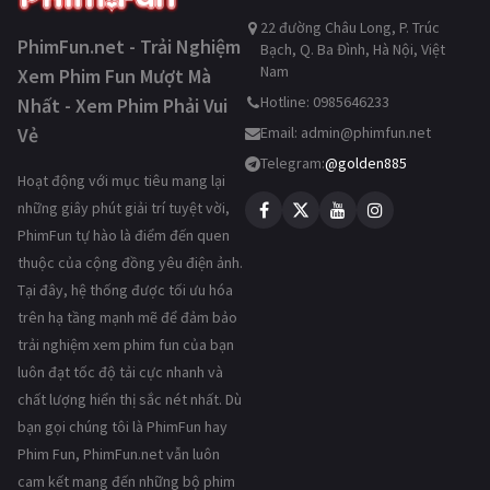
22 đường Châu Long, P. Trúc
PhimFun.net - Trải Nghiệm
Bạch, Q. Ba Đình, Hà Nội, Việt
Nam
Xem Phim Fun Mượt Mà
Hotline: 0985646233
Nhất - Xem Phim Phải Vui
Vẻ
Email:
admin@phimfun.net
Telegram:
@golden885
Hoạt động với mục tiêu mang lại
những giây phút giải trí tuyệt vời,
PhimFun tự hào là điểm đến quen
thuộc của cộng đồng yêu điện ảnh.
Tại đây, hệ thống được tối ưu hóa
trên hạ tầng mạnh mẽ để đảm bảo
trải nghiệm xem phim fun của bạn
luôn đạt tốc độ tải cực nhanh và
chất lượng hiển thị sắc nét nhất. Dù
bạn gọi chúng tôi là PhimFun hay
Phim Fun, PhimFun.net vẫn luôn
cam kết mang đến những bộ phim