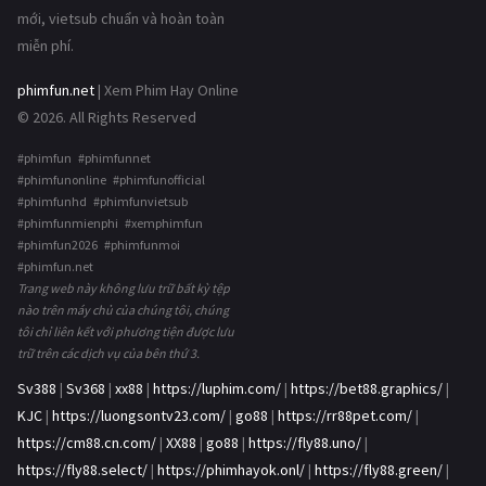
mới, vietsub chuẩn và hoàn toàn
miễn phí.
phimfun.net
| Xem Phim Hay Online
© 2026. All Rights Reserved
#phimfun #phimfunnet
#phimfunonline #phimfunofficial
#phimfunhd #phimfunvietsub
#phimfunmienphi #xemphimfun
#phimfun2026 #phimfunmoi
#phimfun.net
Trang web này không lưu trữ bất kỳ tệp
nào trên máy chủ của chúng tôi, chúng
tôi chỉ liên kết với phương tiện được lưu
trữ trên các dịch vụ của bên thứ 3.
Sv388
|
Sv368
|
xx88
|
https://luphim.com/
|
https://bet88.graphics/
|
KJC
|
https://luongsontv23.com/
|
go88
|
https://rr88pet.com/
|
https://cm88.cn.com/
|
XX88
|
go88
|
https://fly88.uno/
|
https://fly88.select/
|
https://phimhayok.onl/
|
https://fly88.green/
|