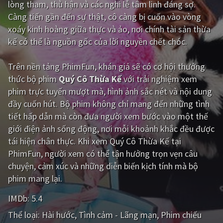
lòng tham, thù hận và các nghi lễ tâm linh đáng sợ.
Càng tiến gần đến sự thật, cô càng bị cuốn vào vòng
Giật gân
Gia đình
xoáy kinh hoàng giữa thực và ảo, nơi chính tài sản thừa
Bí ẩn
Lịch sử
kế có thể là nguồn gốc của lời nguyền chết chóc.
Viễn Tây
Tiểu sử
Trên nền tảng
PhimFun
, khán giả sẽ có cơ hội thưởng
GameShow
DramaTV
thức bộ phim
Quý Cô Thừa Kế
với trải nghiệm xem
phim trực tuyến mượt mà, hình ảnh sắc nét và nội dung
QUỐC GIA
đầy cuốn hút. Bộ phim không chỉ mang đến những tình
tiết hấp dẫn mà còn đưa người xem bước vào một thế
Âu - Mỹ
Trung Quốc - Hồng Kông
giới điện ảnh sống động, nơi mỗi khoảnh khắc đều được
tái hiện chân thực. Khi xem Quý Cô Thừa Kế tại
Hàn Quốc
Nhật Bản
PhimFun, người xem có thể tận hưởng trọn vẹn câu
Ấn Độ
Việt Nam
chuyện, cảm xúc và những diễn biến kịch tính mà bộ
phim mang lại.
Tổng hợp
IMDb:
5.4
CẬP NHẬT
Thể loại:
Hài hước
Tình cảm - Lãng mạn
Phim chiếu