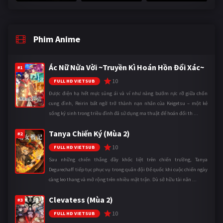
Phim Anime
Ác Nữ Nửa Vời ~Truyền Kì Hoán Hồn Đổi Xác~
#1
10
FULL HD VIETSUB
Được điện hạ hết mực sủng ái và ví như nàng bướm rực rỡ giữa chốn
cung đình, Reirin bất ngờ trở thành nạn nhân của Keigetsu – một kẻ
sống ký sinh trong triều đình đã sử dụng ma thuật để hoán đổi th ...
Tanya Chiến Ký (Mùa 2)
#2
10
FULL HD VIETSUB
Sau những chiến thắng đầy khốc liệt trên chiến trường, Tanya
Degurechaff tiếp tục phục vụ trong quân đội Đế quốc khi cuộc chiến ngày
càng leo thang và mở rộng trên nhiều mặt trận. Dù sở hữu tài năn ...
Clevatess (Mùa 2)
#3
10
FULL HD VIETSUB