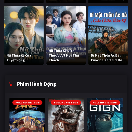
Nữ Thừa Kế Đích
Nữ Thừa Kế Của
Thực Vượt Mọi Thử
Bí Mật Thôn Ác Bá :
Tuyệt Vọng
Thách
Cuộc Chiến Thừa Kế
Phim Hành Động
FULL HD VIETSUB
FULL HD VIETSUB
FULL HD VIETSUB