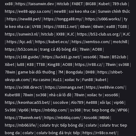
xx88
|
https://taisunwin.dev
|
Hitclub
|
FABET
|
BIG88
|
Kubet
|
789 club
|
https://ee88-app.sa.com/
|
new88
|
soi keo nha cai
|
Sunwin chính thức
|
https://new88.pet/
|
https://tongga88.my/
|
https://s666.works/
|
ty
le keo nha cai
|
UY88
|
https://tt8811.net/
|
68win
|
68win
|
ea88
|
TG88
|
https://sunwin3.nl/
|
hitclub
|
XX88
|
KJC
|
https://b52-club.us.org/
|
KJC
|
https://kjc.ad/
|
https://kubet.eco/
|
https://xemtiso.com/
|
motchill
|
https://b52com.io
|
trang cá độ bóng đá
|
78win
|
AO88
|
https://c168.guide/
|
https://luck81.jp.net/
|
xoso66
|
78win
|
B52club
|
Xibet
|
lu88
|
K88
|
TT88
|
King88
|
AO88
|
https://rr88.cz/
|
78win
|
sv368
|
78win
|
game bài đổi thưởng
|
7M
|
Bongdalu
|
DH88
|
https://shbet-
okvip.uk.com/
|
Ku casino
|
Ku11
|
xoilac tv
|
Fun88
|
kubet
|
https://sv368.direct/
|
https://zinmanga.net
|
https://ee88vie.com/
|
Kubet88
|
78win
|
sv368
|
nhà cái lô đề
|
78win
|
xoilac tv
|
xoso66
|
https://keonhacai55.bet/
|
socolive
|
Alo789
|
Ae888
|
xôi lạc
|
vip66
|
Sv368
|
Vip66
|
https://mb66p.com/
|
sv368
|
truc tiep bong da
|
VIP66
|
https://78winnh.net/
|
https://mb66q.com/
|
Xoso66
|
MB66
|
https://mb66.life/
|
colatv trực tiếp bóng đá
|
colatv
|
colatv truc tiep
bong da
|
colatv
|
colatv bóng đá trực tiếp
|
https://rr88co.net/
|