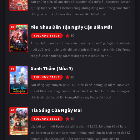
Sau những biến cố làm thay đổi cục diện của thế giới, Clevatess (Season
2) tiếp tục theo chân Clevatess cùng những đồng minh trong cuộc chiến
chống lại các thế lực đang đẩy nhân loại đến bờ vực diệ ...
Yêu Nhau Đến Tận Ngày Cậu Biến Mất
#4
10
FULL HD VIETSUB
Ẩn sau bức màn của một học viện bí mật là nơi những cô gái mồ côi được
nuôi dưỡng và huấn luyện để trở thành những cỗ máy chiến đấu. Trong
thế giới khắc nghiệt ấy, cái chết được xem là điều hiển nh ...
Xanh Thẳm (Mùa 3)
#5
10
FULL HD VIETSUB
Sau hàng loạt chuyến phiêu lưu điên rồ và những kỷ niệm khó quên,
Grand Blue Dreaming (Season 3) tiếp tục theo chân Iori Kitahara cùng các
thành viên câu lạc bộ lặn trong những ngày tháng đại học đ ...
Tia Sáng Của Ngày Mai
#6
10
FULL HD VIETSUB
Lấy bối cảnh một Kyoto giả tưởng của thế kỷ 20, bộ phim kể về hai anh
em Seiroku và Kihachi Sakamoto, những người ôm ấp khát vọng đưa Kỷ
nguyên Điện đến với đất nước thông qua cuốn Danh mục Điện th ...