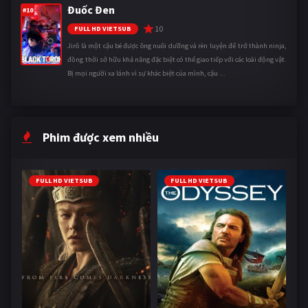
Đuốc Đen
#10
10
FULL HD VIETSUB
Jirô là một cậu bé được ông nuôi dưỡng và rèn luyện để trở thành ninja,
đồng thời sở hữu khả năng đặc biệt có thể giao tiếp với các loài động vật.
Bị mọi người xa lánh vì sự khác biệt của mình, cậu ...
Phim được xem nhiều
FULL HD VIETSUB
FULL HD VIETSUB