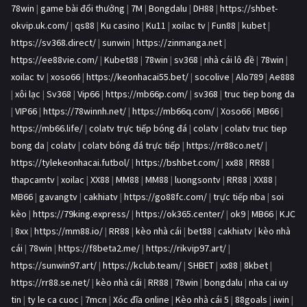
78win
|
game bài đổi thưởng
|
7M
|
Bongdalu
|
DH88
|
https://shbet-
okvip.uk.com/
|
qs88
|
Ku casino
|
Ku11
|
xoilac tv
|
Fun88
|
kubet
|
https://sv368.direct/
|
sunwin
|
https://zinmanga.net
|
https://ee88vie.com/
|
Kubet88
|
78win
|
sv368
|
nhà cái lô đề
|
78win
|
xoilac tv
|
xoso66
|
https://keonhacai55.bet/
|
socolive
|
Alo789
|
Ae888
|
xôi lạc
|
Sv368
|
Vip66
|
https://mb66p.com/
|
sv368
|
truc tiep bong da
|
VIP66
|
https://78winnh.net/
|
https://mb66q.com/
|
Xoso66
|
MB66
|
https://mb66.life/
|
colatv trực tiếp bóng đá
|
colatv
|
colatv truc tiep
bong da
|
colatv
|
colatv bóng đá trực tiếp
|
https://rr88co.net/
|
https://tylekeonhacai.futbol/
|
https://bshbet.com/
|
xx88
|
RR88
|
thapcamtv
|
xoilac
|
XX88
|
MM88
|
MM88
|
luongsontv
|
RR88
|
XX88
|
MB66
|
gavangtv
|
cakhiatv
|
https://go88fc.com/
|
trực tiếp nba
|
soi
kèo
|
https://79king.express/
|
https://ok365.center/
|
ok9
|
MB66
|
KJC
|
8xx
|
https://mm88.io/
|
RR88
|
kèo nhà cái
|
bet88
|
cakhiatv
|
kèo nhà
cái
|
78win
|
https://f8beta2.me/
|
https://rikvip97.art/
|
https://sunwin97.art/
|
https://kclub.team/
|
SHBET
|
xx88
|
8kbet
|
https://rr88.se.net/
|
kèo nhà cái
|
RR88
|
78win
|
bongdalu
|
nha cai uy
tin
|
ty le ca cuoc
|
7mcn
|
Xóc đĩa online
|
Kèo nhà cái 5
|
88goals
|
iwin
|