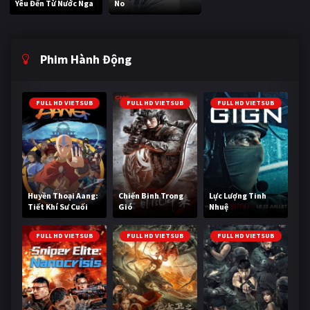
Yêu Đến Từ Nước Nga
No
Phim Hành Động
FULL HD VIETSUB
FULL HD VIETSUB
FULL HD VIETSUB
Huyền Thoại Aang:
Chiến Binh Trong
Lực Lượng Tinh
Tiết Khí Sư Cuối
Gió
Nhuệ
Cùng
FULL HD VIETSUB
FULL HD VIETSUB
FULL HD VIETSUB