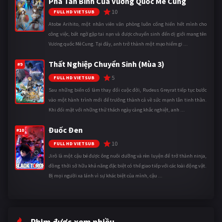
Phá Tân Binh Của Vương Quốc Mê Cung
10
FULL HD VIETSUB
Atobe Arihito, một nhân viên văn phòng luôn cống hiến hết mình cho
công việc, bất ngờ gặp tai nạn và được chuyển sinh đến dị giới mang tên
Vương quốc Mê Cung. Tại đây, anh trở thành một mạo hiểm gi ...
Thất Nghiệp Chuyển Sinh (Mùa 3)
#9
5
FULL HD VIETSUB
Sau những biến cố làm thay đổi cuộc đời, Rudeus Greyrat tiếp tục bước
vào một hành trình mới để trưởng thành cả về sức mạnh lẫn tinh thần.
Khi đối mặt với những thử thách ngày càng khắc nghiệt, anh ...
Đuốc Đen
#10
10
FULL HD VIETSUB
Jirô là một cậu bé được ông nuôi dưỡng và rèn luyện để trở thành ninja,
đồng thời sở hữu khả năng đặc biệt có thể giao tiếp với các loài động vật.
Bị mọi người xa lánh vì sự khác biệt của mình, cậu ...
Phim được xem nhiều