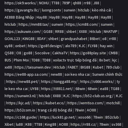
https://ok9.works/
|
NOHU
|
TT88
|
789P
|
qh88
|
rr88
|
J88
|
https://gavangtv.llc/
|
luongsontv
|
sunwin
|
hitclub
|
kèo nhà cái
|
AE888 Đăng Nhập
|
Hay88
|
Hay88
|
Hay88
|
Hay88
|
Hay88
|
Hay88
|
hitclub
|
https://mm88.tax/
|
sunwin
|
https://icm88.com/
|
sunwin
|
https://aukuwin.com/
|
GG88
|
RR88
|
shbet
|
XX88
|
Hitclub
|
NHATVIP
|
GOAL123
|
KING88
|
8DAY
|
shbet
|
grandpashabet
|
86bet
|
o8
|
rr88
|
uy88
|
onbet
|
https://go8f.design/
|
alo789
|
KJC
|
FLY88
|
hay.win
|
QS88
|
O8
|
go88
|
Socolive
|
CakhiaTV
|
https://go88play.site
|
CM88
|
8US
|
Phim Moi
|
TD88
|
TD88
|
xoilactv trực tiếp bóng đá
|
8x bet
|
kjc
|
xx88
|
https://taisunwin.dev
|
Hitclub
|
FABET
|
BIG88
|
Kubet
|
789 club
|
https://ee88-app.sa.com/
|
new88
|
soi keo nha cai
|
Sunwin chính thức
|
https://new88.pet/
|
https://tongga88.my/
|
https://s666.works/
|
ty
le keo nha cai
|
UY88
|
https://tt8811.net/
|
68win
|
68win
|
ea88
|
TG88
|
https://sunwin3.nl/
|
hitclub
|
XX88
|
KJC
|
https://b52-club.us.org/
|
KJC
|
https://kjc.ad/
|
https://kubet.eco/
|
https://xemtiso.com/
|
motchill
|
https://b52com.io
|
trang cá độ bóng đá
|
78win
|
AO88
|
https://c168.guide/
|
https://luck81.jp.net/
|
xoso66
|
78win
|
B52club
|
Xibet
|
lu88
|
K88
|
TT88
|
King88
|
AO88
|
https://rr88.cz/
|
78win
|
sv368
|