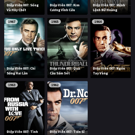
Điệp Viên 007: Sống
Điệp Viên 007: Kim
Điệp Viên 007: Mệnh
Và Hãy Chết
Cương Vĩnh Cửu
Lệnh Nữ Hoàng
1967
1965
1964
Điệp Viên 007: Chỉ
Điệp Viên 007: Quả
Điệp Viên 007: Ngón
Sống Hai Lần
Cầu Sấm Sét
Tay Vàng
1963
1962
Điệp Viên 007: Tình
Điệp Viên 007: Tiến Sĩ