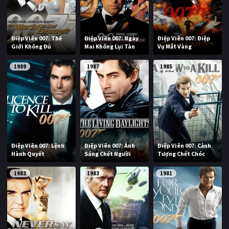
PHIM MỚI
PHIM BỘ
Điệp Viên 007: Thế
Điệp Viên 007: Ngày
Điệp Viên 007: Điệp
Giới Không Đủ
Mai Không Lụi Tàn
Vụ Mắt Vàng
PHIM LẺ
1989
1987
1985
PHIM CHIẾU RẠP
TUYỂN TẬP PHIM
BLOG
Điệp Viên 007: Lệnh
Điệp Viên 007: Ánh
Điệp Viên 007: Cảnh
Hành Quyết
Sáng Chết Người
Tượng Chết Chóc
1983
1983
1981