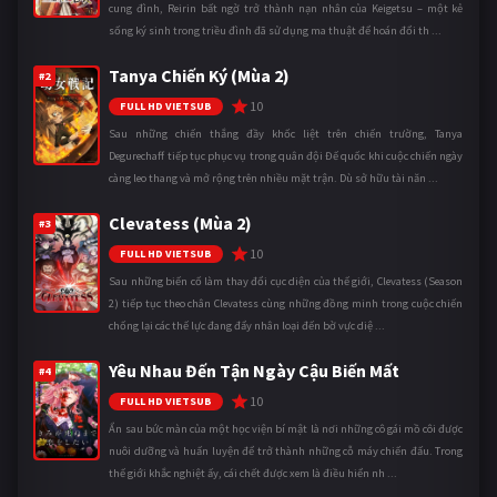
cung đình, Reirin bất ngờ trở thành nạn nhân của Keigetsu – một kẻ
sống ký sinh trong triều đình đã sử dụng ma thuật để hoán đổi th ...
Tanya Chiến Ký (Mùa 2)
#2
10
FULL HD VIETSUB
Sau những chiến thắng đầy khốc liệt trên chiến trường, Tanya
Degurechaff tiếp tục phục vụ trong quân đội Đế quốc khi cuộc chiến ngày
càng leo thang và mở rộng trên nhiều mặt trận. Dù sở hữu tài năn ...
Clevatess (Mùa 2)
#3
10
FULL HD VIETSUB
Sau những biến cố làm thay đổi cục diện của thế giới, Clevatess (Season
2) tiếp tục theo chân Clevatess cùng những đồng minh trong cuộc chiến
chống lại các thế lực đang đẩy nhân loại đến bờ vực diệ ...
Yêu Nhau Đến Tận Ngày Cậu Biến Mất
#4
10
FULL HD VIETSUB
Ẩn sau bức màn của một học viện bí mật là nơi những cô gái mồ côi được
nuôi dưỡng và huấn luyện để trở thành những cỗ máy chiến đấu. Trong
thế giới khắc nghiệt ấy, cái chết được xem là điều hiển nh ...