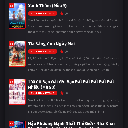
Xanh Thẳm (Mùa 3)
#5
10
FULL HD VIETSUB
Sau hàng loạt chuyến phiêu lưu điên rồ và những kỷ niệm khó quên,
Grand Blue Dreaming (Season 3) tiếp tục theo chân Iori Kitahara cùng các
thành viên câu lạc bộ lặn trong những ngày tháng đại học đ ...
Tia Sáng Của Ngày Mai
#6
10
FULL HD VIETSUB
Lấy bối cảnh một Kyoto giả tưởng của thế kỷ 20, bộ phim kể về hai anh
em Seiroku và Kihachi Sakamoto, những người ôm ấp khát vọng đưa Kỷ
nguyên Điện đến với đất nước thông qua cuốn Danh mục Điện th ...
100 Cô Bạn Gái Yêu Bạn Rất Rất Rất Rất Rất
#7
Nhiều (Mùa 3)
10
FULL HD VIETSUB
Sau khi trải qua 100 lần thất tình suốt những năm trung học cơ sở,
Rentaro Aijo quyết định đến một ngôi đền để cầu mong tìm được bạn gái
khi bước vào cấp ba. Lời cầu nguyện của cậu được Thần Tình Y ...
Hậu Phương Mạnh Nhất Thế Giới - Nhà Khai
#8