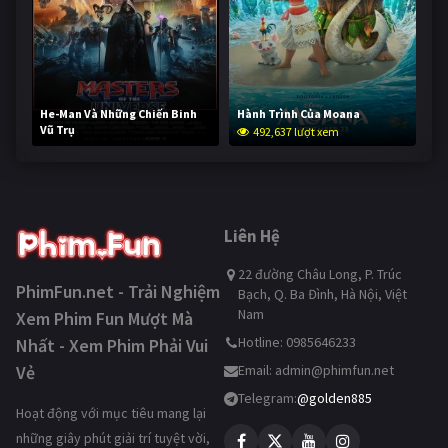
He-Man Và Những Chiến Binh
Hành Trình Của Moana
Vũ Trụ
492,637 lượt xem
241,586 lượt xem
Liên Hệ
22 đường Châu Long, P. Trúc
PhimFun.net - Trải Nghiệm
Bạch, Q. Ba Đình, Hà Nội, Việt
Nam
Xem Phim Fun Mượt Mà
Hotline: 0985646233
Nhất - Xem Phim Phải Vui
Vẻ
Email:
admin@phimfun.net
Telegram:
@golden885
Hoạt động với mục tiêu mang lại
những giây phút giải trí tuyệt vời,