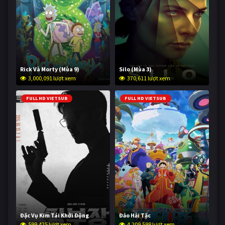
Rick Và Morty (Mùa 9)
Silo (Mùa 3)
3,000,091 lượt xem
370,611 lượt xem
FULL HD VIETSUB
FULL HD VIETSUB
Đặc Vụ Kim Tái Khởi Động
Đảo Hải Tặc
599,425 lượt xem
4,209,598 lượt xem