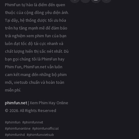
PhimFun tự hào là điểm đến quen
thuộc của cộng đồng yêu điện ảnh.
Tại đây, hệ thống được tối ưu hóa
trên hạ tầng mạnh mẽ để đảm bảo
trải nghiệm xem phim fun của bạn
luôn đạt tốc độ tải cực nhanh và
chất lượng hiển thị sắc nét nhất. Dù
bạn gọi chúng tôi là PhimFun hay
Phim Fun, PhimFun.net vẫn luôn
cam kết mang đến những bộ phim
mới, vietsub chuẩn và hoàn toàn
miễn phí.
phimfun.net
| Xem Phim Hay Online
© 2026. All Rights Reserved
#phimfun #phimfunnet
#phimfunonline #phimfunofficial
#phimfunhd #phimfunvietsub