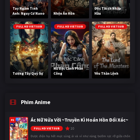
Tay Ngắm Tinh
Độc Thích Nhập
Anh: Nguy Cơ Nano
Nhện Ăn Hồn
Hầu
FULL HD VIETSUB
FULL HD VIETSUB
FULL HD VIETSUB
Nữ Đặc Cảnh Phản
Tương Tây Quỷ Sự
Công
Yêu Thần Lệnh
Phim Anime
Ác Nữ Nửa Vời ~Truyền Kì Hoán Hồn Đổi Xác~
#1
10
FULL HD VIETSUB
Được điện hạ hết mực sủng ái và ví như nàng bướm rực rỡ giữa chốn