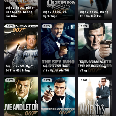
Điệp Viên 007: Đừng
Bao Giờ Nói Không
Điệp Viên 007: Vòi
Điệp Viên 007: Riêng
Lần Nữa
Bạch Tuộc
Cho Đôi Mắt Em
1979
1977
1974
Điệp Viên 007: Sát
Điệp Viên 007: Người
Điệp Viên 007: Điệp
Thủ Với Khẩu Súng
Đi Tìm Mặt Trăng
Viên Người Yêu Tôi
Vàng
1973
1971
1969