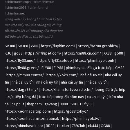
#phimfunmienphi #xemphimfun
#phimfun2026 #phimfunmoi
#phimfun.net
Trang web này không lưu trữ bất kỳ tệp
nào trên máy chủ của chúng tôi, chúng
tôi chỉ liên kết với phương tiện được lưu
trữ trên các dịch vụ của bên thứ 3.
Sv388
|
Sv368
|
xx88
|
https://luphim.com/
|
https://bet88.graphics/
|
KJC
|
go88
|
https://rr88pet.com/
|
https://cm88.cn.com/
|
XX88
|
go88
|
https://fly88.uno/
|
https://fly88.select/
|
https://phimhayok.onl/
|
https://fly88.green/
|
FLY88
|
FLY88
|
phimhayok
|
đá gà trực tiếp
|
CM88
|
https://mm88.center/
|
https://2ok9.com/
|
nhà cái uy tín
|
nhà cái uy
tín
|
nhà cái uy tín
|
nhà cái uy tín
|
nhà cái uy tín
|
nhà cái uy tín
|
https://daga88.my/
|
https://xhamsterlive.radio.fm/
|
bóng đá trực tiếp
|
trực tiếp bóng đá
|
trực tiếp bóng đá hôm nay
|
ca khia
|
tỷ lệ kèo nhà
cái
|
90phut
|
thapcam
|
gavang
|
u888
|
SHBET
|
fly88
|
https://keonhacaitop.com/
|
https://go88.tokyo/
|
https://keonhacai.international/
|
https://phimhayok.tv/
|
https://phimhayok.co/
|
RR88
|
Hitclub
|
789Club
|
ck444
|
GG88
|