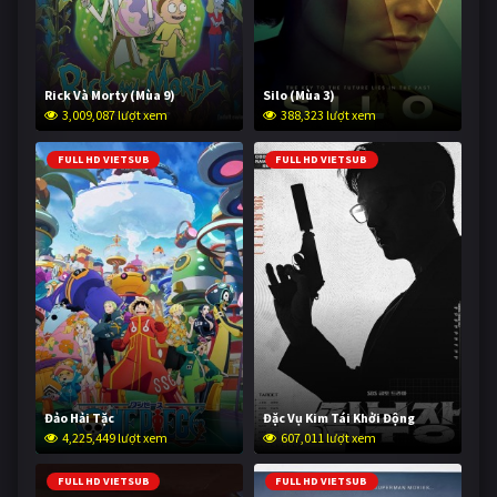
Rick Và Morty (Mùa 9)
Silo (Mùa 3)
3,009,087 lượt xem
388,323 lượt xem
FULL HD VIETSUB
FULL HD VIETSUB
Đảo Hải Tặc
Đặc Vụ Kim Tái Khởi Động
4,225,449 lượt xem
607,011 lượt xem
FULL HD VIETSUB
FULL HD VIETSUB