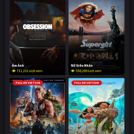
Ám Ảnh
Nữ Siêu Nhân
731,201 lượt xem
558,289 lượt xem
FULL HD VIETSUB
FULL HD VIETSUB