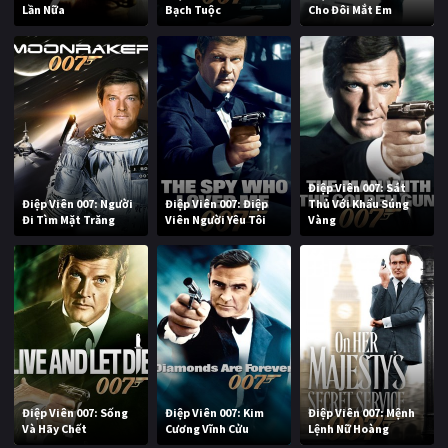
Lần Nữa
Bạch Tuộc
Cho Đôi Mắt Em
Điệp Viên 007: Sát
Điệp Viên 007: Người
Điệp Viên 007: Điệp
Thủ Với Khẩu Súng
Đi Tìm Mặt Trăng
Viên Người Yêu Tôi
Vàng
Điệp Viên 007: Sống
Điệp Viên 007: Kim
Điệp Viên 007: Mệnh
Và Hãy Chết
Cương Vĩnh Cửu
Lệnh Nữ Hoàng