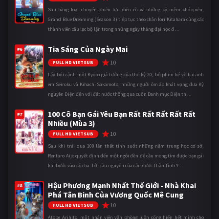
Sau hàng loạt chuyến phiêu lưu điên rồ và những kỷ niệm khó quên,
Grand Blue Dreaming (Season 3) tiếp tục theo chân Iori Kitahara cùng các
thành viên câu lạc bộ lặn trong những ngày tháng đại học đ ...
Tia Sáng Của Ngày Mai
#6
10
FULL HD VIETSUB
Lấy bối cảnh một Kyoto giả tưởng của thế kỷ 20, bộ phim kể về hai anh
em Seiroku và Kihachi Sakamoto, những người ôm ấp khát vọng đưa Kỷ
nguyên Điện đến với đất nước thông qua cuốn Danh mục Điện th ...
100 Cô Bạn Gái Yêu Bạn Rất Rất Rất Rất Rất
#7
Nhiều (Mùa 3)
10
FULL HD VIETSUB
Sau khi trải qua 100 lần thất tình suốt những năm trung học cơ sở,
Rentaro Aijo quyết định đến một ngôi đền để cầu mong tìm được bạn gái
khi bước vào cấp ba. Lời cầu nguyện của cậu được Thần Tình Y ...
Hậu Phương Mạnh Nhất Thế Giới - Nhà Khai
#8
Phá Tân Binh Của Vương Quốc Mê Cung
10
FULL HD VIETSUB
Atobe Arihito, một nhân viên văn phòng luôn cống hiến hết mình cho