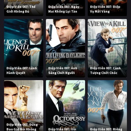
Điệp Viên 007: Thế
Điệp Viên 007: Ngày
Điệp Viên 007: Điệp
Giới Không Đủ
Mai Không Lụi Tàn
Vụ Mắt Vàng
Điệp Viên 007: Lệnh
Điệp Viên 007: Ánh
Điệp Viên 007: Cảnh
Hành Quyết
Sáng Chết Người
Tượng Chết Chóc
Điệp Viên 007: Đừng
Bao Giờ Nói Không
Điệp Viên 007: Vòi
Điệp Viên 007: Riêng