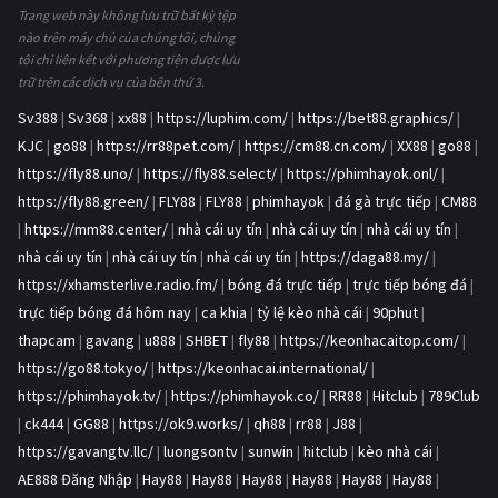
Trang web này không lưu trữ bất kỳ tệp
nào trên máy chủ của chúng tôi, chúng
tôi chỉ liên kết với phương tiện được lưu
trữ trên các dịch vụ của bên thứ 3.
Sv388
|
Sv368
|
xx88
|
https://luphim.com/
|
https://bet88.graphics/
|
KJC
|
go88
|
https://rr88pet.com/
|
https://cm88.cn.com/
|
XX88
|
go88
|
https://fly88.uno/
|
https://fly88.select/
|
https://phimhayok.onl/
|
https://fly88.green/
|
FLY88
|
FLY88
|
phimhayok
|
đá gà trực tiếp
|
CM88
|
https://mm88.center/
|
nhà cái uy tín
|
nhà cái uy tín
|
nhà cái uy tín
|
nhà cái uy tín
|
nhà cái uy tín
|
nhà cái uy tín
|
https://daga88.my/
|
https://xhamsterlive.radio.fm/
|
bóng đá trực tiếp
|
trực tiếp bóng đá
|
trực tiếp bóng đá hôm nay
|
ca khia
|
tỷ lệ kèo nhà cái
|
90phut
|
thapcam
|
gavang
|
u888
|
SHBET
|
fly88
|
https://keonhacaitop.com/
|
https://go88.tokyo/
|
https://keonhacai.international/
|
https://phimhayok.tv/
|
https://phimhayok.co/
|
RR88
|
Hitclub
|
789Club
|
ck444
|
GG88
|
https://ok9.works/
|
qh88
|
rr88
|
J88
|
https://gavangtv.llc/
|
luongsontv
|
sunwin
|
hitclub
|
kèo nhà cái
|
AE888 Đăng Nhập
|
Hay88
|
Hay88
|
Hay88
|
Hay88
|
Hay88
|
Hay88
|