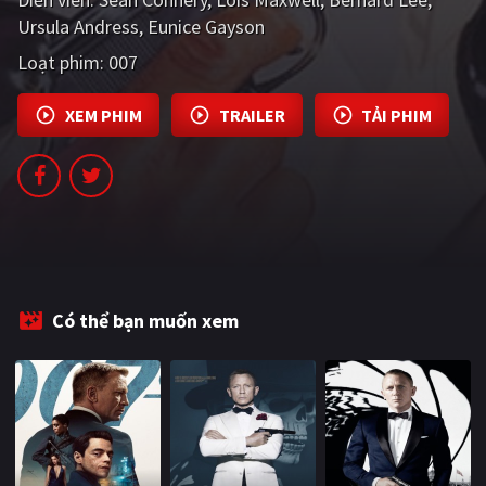
PHIM MỚI
Ursula Andress
Eunice Gayson
Loạt phim:
007
PHIM BỘ
PHIM LẺ
XEM PHIM
TRAILER
TẢI PHIM
PHIM CHIẾU RẠP
TUYỂN TẬP PHIM
BLOG
Có thể bạn muốn xem