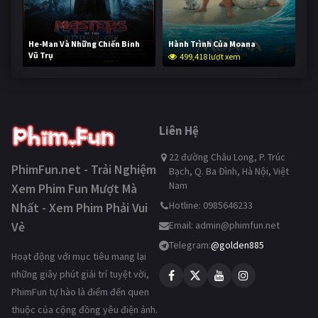
He-Man Và Những Chiến Binh
Hành Trình Của Moana
Vũ Trụ
499,418 lượt xem
248,848 lượt xem
Liên Hệ
22 đường Châu Long, P. Trúc
PhimFun.net - Trải Nghiệm
Bạch, Q. Ba Đình, Hà Nội, Việt
Nam
Xem Phim Fun Mượt Mà
Hotline: 0985646233
Nhất - Xem Phim Phải Vui
Vẻ
Email:
admin@phimfun.net
Telegram:
@golden885
Hoạt động với mục tiêu mang lại
những giây phút giải trí tuyệt vời,
PhimFun tự hào là điểm đến quen
thuộc của cộng đồng yêu điện ảnh.