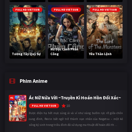
FULL HD VIETSUB
FULL HD VIETSUB
FULL HD VIETSUB
Nữ Đặc Cảnh Phản
Tương Tây Quỷ Sự
Công
Yêu Thần Lệnh
Phim Anime
Ác Nữ Nửa Vời ~Truyền Kì Hoán Hồn Đổi Xác~
#1
10
FULL HD VIETSUB
Được điện hạ hết mực sủng ái và ví như nàng bướm rực rỡ giữa chốn
cung đình, Reirin bất ngờ trở thành nạn nhân của Keigetsu – một kẻ
sống ký sinh trong triều đình đã sử dụng ma thuật để hoán đổi th ...