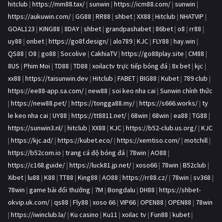
hitclub
|
https://mm88.tax/
|
sunwin
|
https://icm88.com/
|
sunwin
|
https://aukuwin.com/
|
GG88
|
RR88
|
shbet
|
XX88
|
Hitclub
|
NHATVIP
|
GOAL123
|
KING88
|
8DAY
|
shbet
|
grandpashabet
|
86bet
|
o8
|
rr88
|
uy88
|
onbet
|
https://go8f.design/
|
alo789
|
KJC
|
FLY88
|
hay.win
|
QS88
|
O8
|
go88
|
Socolive
|
CakhiaTV
|
https://go88play.site
|
CM88
|
8US
|
Phim Moi
|
TD88
|
TD88
|
xoilactv trực tiếp bóng đá
|
8x bet
|
kjc
|
xx88
|
https://taisunwin.dev
|
Hitclub
|
FABET
|
BIG88
|
Kubet
|
789 club
|
https://ee88-app.sa.com/
|
new88
|
soi keo nha cai
|
Sunwin chính thức
|
https://new88.pet/
|
https://tongga88.my/
|
https://s666.works/
|
ty
le keo nha cai
|
UY88
|
https://tt8811.net/
|
68win
|
68win
|
ea88
|
TG88
|
https://sunwin3.nl/
|
hitclub
|
XX88
|
KJC
|
https://b52-club.us.org/
|
KJC
|
https://kjc.ad/
|
https://kubet.eco/
|
https://xemtiso.com/
|
motchill
|
https://b52com.io
|
trang cá độ bóng đá
|
78win
|
AO88
|
https://c168.guide/
|
https://luck81.jp.net/
|
xoso66
|
78win
|
B52club
|
Xibet
|
lu88
|
K88
|
TT88
|
King88
|
AO88
|
https://rr88.cz/
|
78win
|
sv368
|
78win
|
game bài đổi thưởng
|
7M
|
Bongdalu
|
DH88
|
https://shbet-
okvip.uk.com/
|
qs88
|
Fly88
|
xoso 66
|
VIP66
|
OPEN88
|
OPEN88
|
78win
|
https://iwinclub.la/
|
Ku casino
|
Ku11
|
xoilac tv
|
Fun88
|
kubet
|