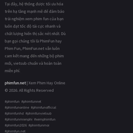
Tại đây, hệ thống được tối ưu hóa
trên hạ tầng mạnh mẽ để đảm bảo
trải nghiệm xem phim fun của bạn
luôn đạt tốc độ tải cực nhanh và
chất lượng hiển thị sắc nét nhất. Dù
bạn gọi chúng tôi là PhimFun hay
Phim Fun, PhimFun.net vẫn luôn
cam kết mang đến những bộ phim
mới, vietsub chuẩn và hoàn toàn
miễn phí.
phimfun.net
| Xem Phim Hay Online
© 2026. All Rights Reserved
#phimfun #phimfunnet
#phimfunonline #phimfunofficial
#phimfunhd #phimfunvietsub
#phimfunmienphi #xemphimfun
#phimfun2026 #phimfunmoi
#phimfun.net