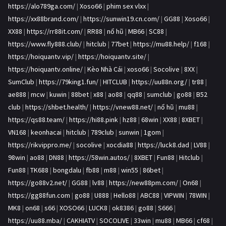
https://alo789ga.com/
|
Xoso66
|
phim sex vlxx
|
https://xx88brand.com/
|
https://sunwin19.cn.com/
|
GG88
|
Xoso66
|
XX88
|
https://rr88it.com/
|
RR88
|
nổ hũ
|
MB66
|
SC88
|
https://www.fly888.club/
|
hitclub
|
77bet
|
https://mu88.help/
|
f168
|
https://hoiquantv.vip/
|
https://hoiquantv.site/
|
https://hoiquantv.online/
|
Kèo Nhà Cái
|
xoso66
|
Socolive
|
8XX
|
SumClub
|
https://79king1.fun/
|
HITCLUB
|
https://uu88n.org/
|
tr88
|
ae888
|
mcw
|
kuwin
|
88bet
|
x88
|
ao88
|
qq88
|
sumclub
|
go88
|
B52
club
|
https://shbet.health/
|
https://vnew88.net/
|
nổ hũ
|
mu88
|
https://qs88.team/
|
https://hi88.pink
|
hz88
|
68win
|
XX88
|
8XBET
|
VN168
|
keonhacai
|
hitclub
|
789club
|
sunwin
|
1gom
|
https://rikvippro.me/
|
socolive
|
xocdia88
|
https://luck8.dad
|
LV88
|
98win
|
ao88
|
DN88
|
https://58win.autos/
|
8XBET
|
Fun88
|
Hitclub
|
Fun88
|
TK688
|
bongdalu
|
fb88
|
m88
|
win55
|
86bet
|
https://go88v2.net/
|
GG88
|
lv88
|
https://new88pm.com/
|
On68
|
https://gg88fun.com
|
go88
|
U888
|
Hello88
|
ABC88
|
VIPWIN
|
78WIN
|
MK8
|
on68
|
s66
|
XOSO66
|
LUCK8
|
ok8386
|
go88
|
S666
|
https://uu88.mba/
|
CAKHIATV
|
SOCOLIVE
|
33win
|
mu88
|
MB66
|
cf68
|