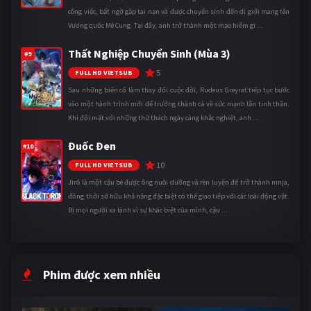
công việc, bất ngờ gặp tai nạn và được chuyển sinh đến dị giới mang tên
Vương quốc Mê Cung. Tại đây, anh trở thành một mạo hiểm gi ...
Thất Nghiệp Chuyển Sinh (Mùa 3)
#9
5
FULL HD VIETSUB
Sau những biến cố làm thay đổi cuộc đời, Rudeus Greyrat tiếp tục bước
vào một hành trình mới để trưởng thành cả về sức mạnh lẫn tinh thần.
Khi đối mặt với những thử thách ngày càng khắc nghiệt, anh ...
Đuốc Đen
#10
10
FULL HD VIETSUB
Jirô là một cậu bé được ông nuôi dưỡng và rèn luyện để trở thành ninja,
đồng thời sở hữu khả năng đặc biệt có thể giao tiếp với các loài động vật.
Bị mọi người xa lánh vì sự khác biệt của mình, cậu ...
Phim được xem nhiều