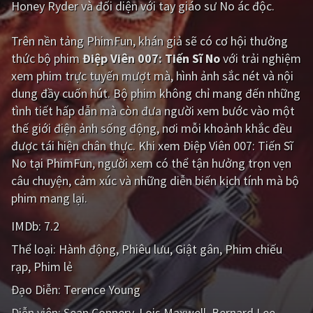
Honey Ryder và đối diện với tay giáo sư No ác độc.
Giật gân
Gia đình
Trên nền tảng
PhimFun
, khán giả sẽ có cơ hội thưởng
Bí ẩn
Lịch sử
thức bộ phim
Điệp Viên 007: Tiến Sĩ No
với trải nghiệm
xem phim trực tuyến mượt mà, hình ảnh sắc nét và nội
Viễn Tây
Tiểu sử
dung đầy cuốn hút. Bộ phim không chỉ mang đến những
GameShow
DramaTV
tình tiết hấp dẫn mà còn đưa người xem bước vào một
thế giới điện ảnh sống động, nơi mỗi khoảnh khắc đều
QUỐC GIA
được tái hiện chân thực. Khi xem Điệp Viên 007: Tiến Sĩ
No tại PhimFun, người xem có thể tận hưởng trọn vẹn
Âu - Mỹ
Trung Quốc - Hồng Kông
câu chuyện, cảm xúc và những diễn biến kịch tính mà bộ
phim mang lại.
Hàn Quốc
Nhật Bản
IMDb:
7.2
Ấn Độ
Việt Nam
Thể loại:
Hành động
Phiêu lưu
Giật gân
Phim chiếu
Tổng hợp
rạp
Phim lẻ
Đạo Diễn:
Terence Young
CẬP NHẬT
Diễn viên:
Sean Connery
Lois Maxwell
Bernard Lee