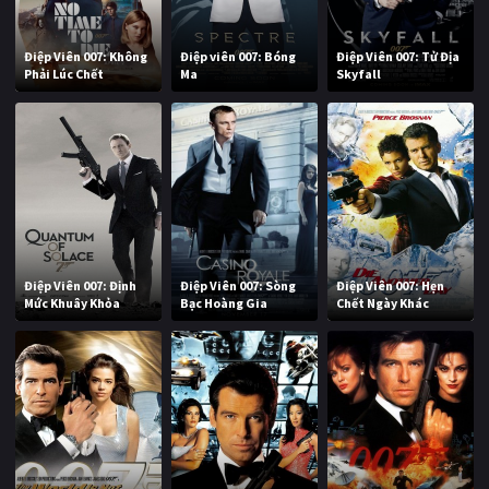
Điệp Viên 007: Không
Điệp viên 007: Bóng
Điệp Viên 007: Tử Địa
Phải Lúc Chết
Ma
Skyfall
Điệp Viên 007: Định
Điệp Viên 007: Sòng
Điệp Viên 007: Hẹn
Mức Khuây Khỏa
Bạc Hoàng Gia
Chết Ngày Khác