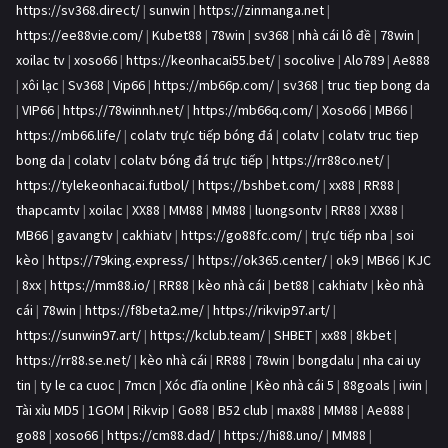
https://sv368.direct/
|
sunwin
|
https://zinmanga.net
|
https://ee88vie.com/
|
Kubet88
|
78win
|
sv368
|
nhà cái lô đề
|
78win
|
xoilac tv
|
xoso66
|
https://keonhacai55.bet/
|
socolive
|
Alo789
|
Ae888
|
xôi lạc
|
Sv368
|
Vip66
|
https://mb66p.com/
|
sv368
|
truc tiep bong da
|
VIP66
|
https://78winnh.net/
|
https://mb66q.com/
|
Xoso66
|
MB66
|
https://mb66.life/
|
colatv trực tiếp bóng đá
|
colatv
|
colatv truc tiep
bong da
|
colatv
|
colatv bóng đá trực tiếp
|
https://rr88co.net/
|
https://tylekeonhacai.futbol/
|
https://bshbet.com/
|
xx88
|
RR88
|
thapcamtv
|
xoilac
|
XX88
|
MM88
|
MM88
|
luongsontv
|
RR88
|
XX88
|
MB66
|
gavangtv
|
cakhiatv
|
https://go88fc.com/
|
trực tiếp nba
|
soi
kèo
|
https://79king.express/
|
https://ok365.center/
|
ok9
|
MB66
|
KJC
|
8xx
|
https://mm88.io/
|
RR88
|
kèo nhà cái
|
bet88
|
cakhiatv
|
kèo nhà
cái
|
78win
|
https://f8beta2.me/
|
https://rikvip97.art/
|
https://sunwin97.art/
|
https://kclub.team/
|
SHBET
|
xx88
|
8kbet
|
https://rr88.se.net/
|
kèo nhà cái
|
RR88
|
78win
|
bongdalu
|
nha cai uy
tin
|
ty le ca cuoc
|
7mcn
|
Xóc đĩa online
|
Kèo nhà cái 5
|
88goals
|
iwin
|
Tài xỉu MD5
|
1GOM
|
Rikvip
|
Go88
|
B52 club
|
max88
|
MM88
|
Ae888
|
go88
|
xoso66
|
https://cm88.dad/
|
https://hi88.uno/
|
MM88
|