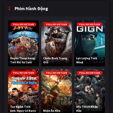
Phim Hành Động
FULL HD VIETSUB
FULL HD VIETSUB
FULL HD VIETSUB
Huyền Thoại Aang:
Chiến Binh Trong
Lực Lượng Tinh
Tiết Khí Sư Cuối
Gió
Nhuệ
Cùng
FULL HD VIETSUB
FULL HD VIETSUB
FULL HD VIETSUB
Tay Ngắm Tinh
Độc Thích Nhập
Anh: Nguy Cơ Nano
Nhện Ăn Hồn
Hầu