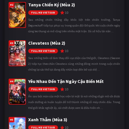
Tanya Chiến Ký (Mùa 2)
#2
10
FULL HD VIETSUB
Sau những chiến thắng đầy khốc liệt trên chiến trường, Tanya
Degurechaff tiếp tục phục vụ trong quân đội Đế quốc khi cuộc chiến ngày
càng leo thang và mở rộng trên nhiều mặt trận. Dù sở hữu tài năn ...
Clevatess (Mùa 2)
#3
10
FULL HD VIETSUB
Sau những biến cố làm thay đổi cục diện của thế giới, Clevatess (Season
2) tiếp tục theo chân Clevatess cùng những đồng minh trong cuộc chiến
chống lại các thế lực đang đẩy nhân loại đến bờ vực diệ ...
Yêu Nhau Đến Tận Ngày Cậu Biến Mất
#4
10
FULL HD VIETSUB
Ẩn sau bức màn của một học viện bí mật là nơi những cô gái mồ côi được
nuôi dưỡng và huấn luyện để trở thành những cỗ máy chiến đấu. Trong
thế giới khắc nghiệt ấy, cái chết được xem là điều hiển nh ...
Xanh Thẳm (Mùa 3)
#5
10
FULL HD VIETSUB