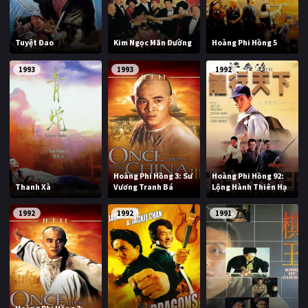
Tuyệt Đao
Kim Ngọc Mãn Đường
Hoàng Phi Hồng 5
1993
1993
1992
Hoàng Phi Hồng 3: Sư
Hoàng Phi Hồng 92:
Thanh Xà
Vương Tranh Bá
Lộng Hành Thiên Hạ
1992
1992
1991