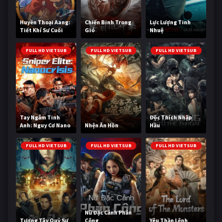
Huyền Thoại Aang:
Chiến Binh Trong
Lực Lượng Tinh
Tiết Khí Sư Cuối
Gió
Nhuệ
Cùng
FULL HD VIETSUB
FULL HD VIETSUB
FULL HD VIETSUB
Tay Ngắm Tinh
Độc Thích Nhập
Anh: Nguy Cơ Nano
Nhện Ăn Hồn
Hầu
FULL HD VIETSUB
FULL HD VIETSUB
FULL HD VIETSUB
Nữ Đặc Cảnh Phản
Tương Tây Quỷ Sự
Công
Yêu Thần Lệnh