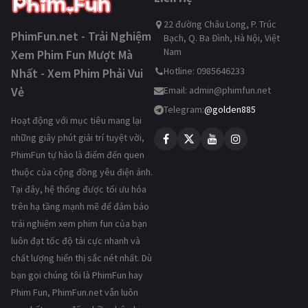
22 đường Châu Long, P. Trúc
PhimFun.net - Trải Nghiệm
Bạch, Q. Ba Đình, Hà Nội, Việt
Nam
Xem Phim Fun Mượt Mà
Hotline: 0985646233
Nhất - Xem Phim Phải Vui
Vẻ
Email:
admin@phimfun.net
Telegram:
@golden885
Hoạt động với mục tiêu mang lại
những giây phút giải trí tuyệt vời,
PhimFun tự hào là điểm đến quen
thuộc của cộng đồng yêu điện ảnh.
Tại đây, hệ thống được tối ưu hóa
trên hạ tầng mạnh mẽ để đảm bảo
trải nghiệm xem phim fun của bạn
luôn đạt tốc độ tải cực nhanh và
chất lượng hiển thị sắc nét nhất. Dù
bạn gọi chúng tôi là PhimFun hay
Phim Fun, PhimFun.net vẫn luôn