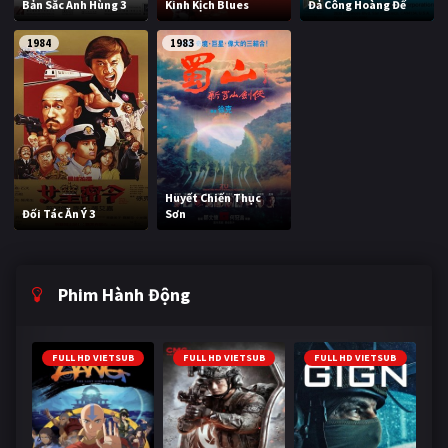
Bản Sắc Anh Hùng 3
Kinh Kịch Blues
Đả Công Hoàng Đế
1984
1983
Huyết Chiến Thục
Đối Tác Ăn Ý 3
Sơn
Phim Hành Động
FULL HD VIETSUB
FULL HD VIETSUB
FULL HD VIETSUB