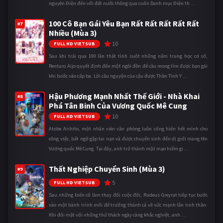
nguyên Điện đến với đất nước thông qua cuốn Danh mục Điện th ...
100 Cô Bạn Gái Yêu Bạn Rất Rất Rất Rất Rất
#7
Nhiều (Mùa 3)
10
FULL HD VIETSUB
Sau khi trải qua 100 lần thất tình suốt những năm trung học cơ sở,
Rentaro Aijo quyết định đến một ngôi đền để cầu mong tìm được bạn gái
khi bước vào cấp ba. Lời cầu nguyện của cậu được Thần Tình Y ...
Hậu Phương Mạnh Nhất Thế Giới - Nhà Khai
#8
Phá Tân Binh Của Vương Quốc Mê Cung
10
FULL HD VIETSUB
Atobe Arihito, một nhân viên văn phòng luôn cống hiến hết mình cho
công việc, bất ngờ gặp tai nạn và được chuyển sinh đến dị giới mang tên
Vương quốc Mê Cung. Tại đây, anh trở thành một mạo hiểm gi ...
Thất Nghiệp Chuyển Sinh (Mùa 3)
#9
5
FULL HD VIETSUB
Sau những biến cố làm thay đổi cuộc đời, Rudeus Greyrat tiếp tục bước
vào một hành trình mới để trưởng thành cả về sức mạnh lẫn tinh thần.
Khi đối mặt với những thử thách ngày càng khắc nghiệt, anh ...