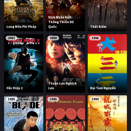
PHIM MỚI
PHIM BỘ
Địch Nhân Kiệt:
Thông Thiên Đế
Long Môn Phi Pháp
Quốc
Thất Kiếm
PHIM LẺ
2002
2000
1996
PHIM CHIẾU RẠP
TUYỂN TẬP PHIM
BLOG
Thuận Lưu Nghịch
Hắc Hiệp 2
Lưu
Đại Tam Nguyên
1995
1995
1994