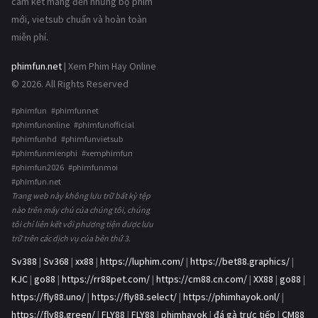
cam kết mang đến những bộ phim
mới, vietsub chuẩn và hoàn toàn
miễn phí.
phimfun.net
| Xem Phim Hay Online
© 2026. All Rights Reserved
#phimfun #phimfunnet
#phimfunonline #phimfunofficial
#phimfunhd #phimfunvietsub
#phimfunmienphi #xemphimfun
#phimfun2026 #phimfunmoi
#phimfun.net
Trang web này không lưu trữ bất kỳ tệp
nào trên máy chủ của chúng tôi, chúng
tôi chỉ liên kết với phương tiện được lưu
trữ trên các dịch vụ của bên thứ 3.
Sv388
|
Sv368
|
xx88
|
https://luphim.com/
|
https://bet88.graphics/
|
KJC
|
go88
|
https://rr88pet.com/
|
https://cm88.cn.com/
|
XX88
|
go88
|
https://fly88.uno/
|
https://fly88.select/
|
https://phimhayok.onl/
|
https://fly88.green/
|
FLY88
|
FLY88
|
phimhayok
|
đá gà trực tiếp
|
CM88