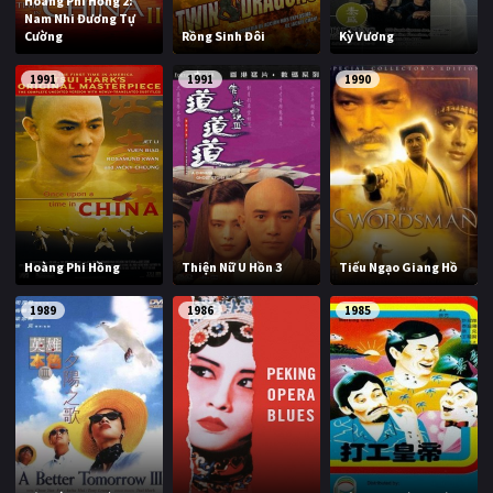
Hoàng Phi Hồng 2:
Nam Nhi Đương Tự
Cường
Rồng Sinh Đôi
Kỳ Vương
1991
1991
1990
Hoàng Phi Hồng
Thiện Nữ U Hồn 3
Tiếu Ngạo Giang Hồ
1989
1986
1985