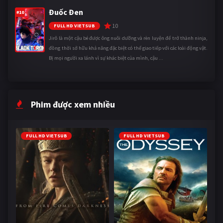
Đuốc Đen
#10
10
FULL HD VIETSUB
Jirô là một cậu bé được ông nuôi dưỡng và rèn luyện để trở thành ninja,
đồng thời sở hữu khả năng đặc biệt có thể giao tiếp với các loài động vật.
Bị mọi người xa lánh vì sự khác biệt của mình, cậu ...
Phim được xem nhiều
FULL HD VIETSUB
FULL HD VIETSUB