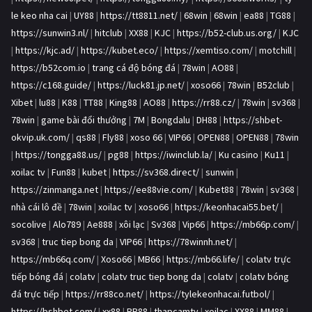
le keo nha cai
|
UY88
|
https://tt8811.net/
|
68win
|
68win
|
ea88
|
TG88
|
https://sunwin3.nl/
|
hitclub
|
XX88
|
KJC
|
https://b52-club.us.org/
|
KJC
|
https://kjc.ad/
|
https://kubet.eco/
|
https://xemtiso.com/
|
motchill
|
https://b52com.io
|
trang cá độ bóng đá
|
78win
|
AO88
|
https://c168.guide/
|
https://luck81.jp.net/
|
xoso66
|
78win
|
B52club
|
Xibet
|
lu88
|
K88
|
TT88
|
King88
|
AO88
|
https://rr88.cz/
|
78win
|
sv368
|
78win
|
game bài đổi thưởng
|
7M
|
Bongdalu
|
DH88
|
https://shbet-
okvip.uk.com/
|
qs88
|
Fly88
|
xoso 66
|
VIP66
|
OPEN88
|
OPEN88
|
78win
|
https://tongga88.us/
|
pg88
|
https://iwinclub.la/
|
Ku casino
|
Ku11
|
xoilac tv
|
Fun88
|
kubet
|
https://sv368.direct/
|
sunwin
|
https://zinmanga.net
|
https://ee88vie.com/
|
Kubet88
|
78win
|
sv368
|
nhà cái lô đề
|
78win
|
xoilac tv
|
xoso66
|
https://keonhacai55.bet/
|
socolive
|
Alo789
|
Ae888
|
xôi lạc
|
Sv368
|
Vip66
|
https://mb66p.com/
|
sv368
|
truc tiep bong da
|
VIP66
|
https://78winnh.net/
|
https://mb66q.com/
|
Xoso66
|
MB66
|
https://mb66.life/
|
colatv trực
tiếp bóng đá
|
colatv
|
colatv truc tiep bong da
|
colatv
|
colatv bóng
đá trực tiếp
|
https://rr88co.net/
|
https://tylekeonhacai.futbol/
|
https://bshbet.com/
|
xx88
|
RR88
|
thapcamtv
|
xoilac
|
XX88
|
MM88
|