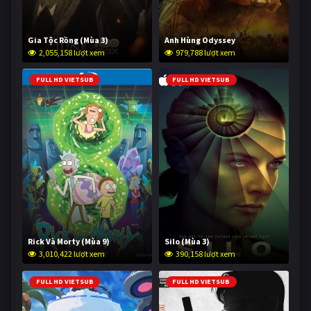
Gia Tộc Rồng (Mùa 3)
Anh Hùng Odyssey
2,055,158 lượt xem
979,788 lượt xem
FULL HD VIETSUB
FULL HD VIETSUB
Rick Và Morty (Mùa 9)
Silo (Mùa 3)
3,010,422 lượt xem
390,158 lượt xem
FULL HD VIETSUB
FULL HD VIETSUB