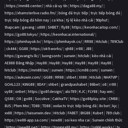
|
https://mm88.center/
|
nhà cái uy tín
|
https://daga88.my/
|
https://xhamsterlive.radio.fm/
|
bóng đá trực tiếp
|
trực tiếp bóng đá
|
trực tiếp bóng đá hôm nay
|
ca khia
|
tỷ lệ kèo nhà cái
|
90phut
|
thapcam
|
gavang
|
u888
|
SHBET
|
fly88
|
https://keonhacaitop.com/
|
https://go88.tokyo/
|
https://keonhacai.international/
|
https://phimhayok.tv/
|
https://phimhayok.co/
|
RR88
|
Hitclub
|
789Club
|
ck444
|
GG88
|
https://ok9.works/
|
qh88
|
rr88
|
J88
|
https://gavangtv.llc/
|
luongsontv
|
sunwin
|
hitclub
|
kèo nhà cái
|
AE888 Đăng Nhập
|
Hay88
|
Hay88
|
Hay88
|
Hay88
|
Hay88
|
Hay88
|
hitclub
|
https://mm88.tax/
|
sunwin
|
https://icm88.com/
|
sunwin
|
https://aukuwin.com/
|
GG88
|
RR88
|
shbet
|
XX88
|
Hitclub
|
NHATVIP
|
GOAL123
|
KING88
|
8DAY
|
shbet
|
grandpashabet
|
86bet
|
o8
|
rr88
|
uy88
|
onbet
|
https://go8f.design/
|
alo789
|
KJC
|
FLY88
|
hay.win
|
QS88
|
O8
|
go88
|
Socolive
|
CakhiaTV
|
https://go88play.site
|
CM88
|
8US
|
Phim Moi
|
TD88
|
TD88
|
xoilactv trực tiếp bóng đá
|
8x bet
|
kjc
|
xx88
|
https://taisunwin.dev
|
Hitclub
|
FABET
|
BIG88
|
Kubet
|
789 club
|
https://ee88-app.sa.com/
|
new88
|
soi keo nha cai
|
Sunwin chính thức
|
https://new88.pet/
|
https://tongga88.my/
|
https://s666.works/
|
ty