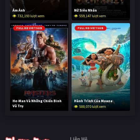
Ám Ảnh
Nữ Siêu Nhân
732,193 lượt xem
559,147 lượt xem
FULL HD VIETSUB
FULL HD VIETSUB
He-Man Và Những Chiến Binh
Hành Trình Của Moana
Vũ Trụ
500,070 lượt xem
249,594 lượt xem
Liên Hệ