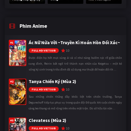
Phim Anime
Ác Nữ Nửa Vời ~Truyền Kì Hoán Hồn Đổi Xác~
#1
10
FULL HD VIETSUB
Được điện hạ hết mực sủng ái và ví như nàng bướm rực rỡ giữa chốn
cung đình, Reirin bất ngờ trở thành nạn nhân của Keigetsu – một kẻ
sống ký sinh trong triều đình đã sử dụng ma thuật để hoán đổi th ...
Tanya Chiến Ký (Mùa 2)
#2
10
FULL HD VIETSUB
Sau những chiến thắng đầy khốc liệt trên chiến trường, Tanya
Degurechaff tiếp tục phục vụ trong quân đội Đế quốc khi cuộc chiến ngày
càng leo thang và mở rộng trên nhiều mặt trận. Dù sở hữu tài năn ...
Clevatess (Mùa 2)
#3
10
FULL HD VIETSUB