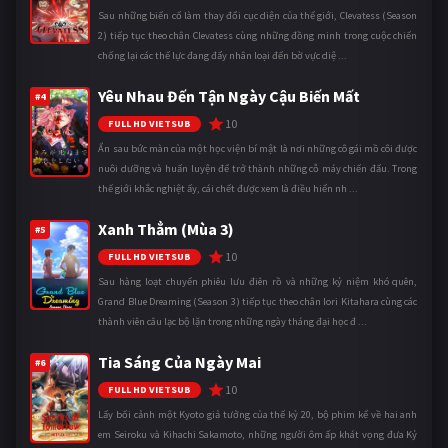
Sau những biến cố làm thay đổi cục diện của thế giới, Clevatess (Season
2) tiếp tục theo chân Clevatess cùng những đồng minh trong cuộc chiến
chống lại các thế lực đang đẩy nhân loại đến bờ vực diệ ...
Yêu Nhau Đến Tận Ngày Cậu Biến Mất
#4
10
FULL HD VIETSUB
Ẩn sau bức màn của một học viện bí mật là nơi những cô gái mồ côi được
nuôi dưỡng và huấn luyện để trở thành những cỗ máy chiến đấu. Trong
thế giới khắc nghiệt ấy, cái chết được xem là điều hiển nh ...
Xanh Thẳm (Mùa 3)
#5
10
FULL HD VIETSUB
Sau hàng loạt chuyến phiêu lưu điên rồ và những kỷ niệm khó quên,
Grand Blue Dreaming (Season 3) tiếp tục theo chân Iori Kitahara cùng các
thành viên câu lạc bộ lặn trong những ngày tháng đại học đ ...
Tia Sáng Của Ngày Mai
#6
10
FULL HD VIETSUB
Lấy bối cảnh một Kyoto giả tưởng của thế kỷ 20, bộ phim kể về hai anh
em Seiroku và Kihachi Sakamoto, những người ôm ấp khát vọng đưa Kỷ