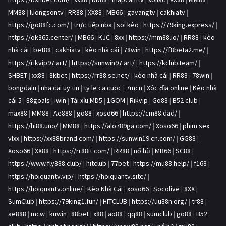
MM88
|
luongsontv
|
RR88
|
XX88
|
MB66
|
gavangtv
|
cakhiatv
|
https://go88fc.com/
|
trực tiếp nba
|
soi kèo
|
https://79king.express/
|
https://ok365.center/
|
MB66
|
KJC
|
8xx
|
https://mm88.io/
|
RR88
|
kèo
nhà cái
|
bet88
|
cakhiatv
|
kèo nhà cái
|
78win
|
https://f8beta2.me/
|
https://rikvip97.art/
|
https://sunwin97.art/
|
https://kclub.team/
|
SHBET
|
xx88
|
8kbet
|
https://rr88.se.net/
|
kèo nhà cái
|
RR88
|
78win
|
bongdalu
|
nha cai uy tin
|
ty le ca cuoc
|
7mcn
|
Xóc đĩa online
|
Kèo nhà
cái 5
|
88goals
|
iwin
|
Tài xỉu MD5
|
1GOM
|
Rikvip
|
Go88
|
B52 club
|
max88
|
MM88
|
Ae888
|
go88
|
xoso66
|
https://cm88.dad/
|
https://hi88.uno/
|
MM88
|
https://alo789ga.com/
|
Xoso66
|
phim sex
vlxx
|
https://xx88brand.com/
|
https://sunwin19.cn.com/
|
GG88
|
Xoso66
|
XX88
|
https://rr88it.com/
|
RR88
|
nổ hũ
|
MB66
|
SC88
|
https://www.fly888.club/
|
hitclub
|
77bet
|
https://mu88.help/
|
f168
|
https://hoiquantv.vip/
|
https://hoiquantv.site/
|
https://hoiquantv.online/
|
Kèo Nhà Cái
|
xoso66
|
Socolive
|
8XX
|
SumClub
|
https://79king1.fun/
|
HITCLUB
|
https://uu88n.org/
|
tr88
|
ae888
|
mcw
|
kuwin
|
88bet
|
x88
|
ao88
|
qq88
|
sumclub
|
go88
|
B52