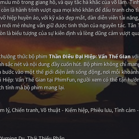
g mưu mô trong giang hồ, và quy tắc hà khắc của võ lâm. Tìn
 còn là hành trình vượt qua mọi khó khăn để đấu tranh cho t
 võ hiệp huyền ảo, với kỹ xảo đẹp mắt, dàn diễn viên tài năng
 mới mẻ nhưng vẫn giữ được tinh thần của nguyên tác. Tân 
còn là biểu tượng của sự kiên định và lòng dũng cảm vượt qu
i thưởng thức bộ phim
Thần Điêu Đại Hiệp: Vấn Thế Gian
với
h sắc nét và nội dung đầy cuốn hút. Bộ phim không chỉ man
m bước vào một thế giới điện ảnh sống động, nơi mỗi khoảnh
i Hiệp: Vấn Thế Gian tại PhimFun, người xem có thể tận hưở
ch tính mà bộ phim mang lại.
m lý
Chiến tranh
Võ thuật - Kiếm hiệp
Phiêu lưu
Tình cảm -
Yuming Du
Thái Thiếu Phân