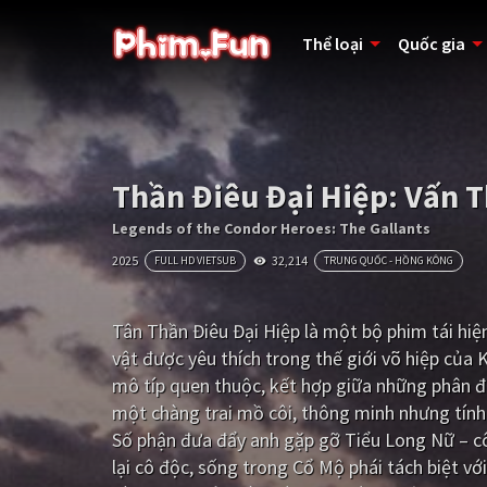
Thể loại
Quốc gia
Thần Điêu Đại Hiệp: Vấn 
Legends of the Condor Heroes: The Gallants
2025
32,214
FULL HD VIETSUB
TRUNG QUỐC - HỒNG KÔNG
Tân Thần Điêu Đại Hiệp là một bộ phim tái hiệ
vật được yêu thích trong thế giới võ hiệp của 
mô típ quen thuộc, kết hợp giữa những phân 
một chàng trai mồ côi, thông minh nhưng tính
Số phận đưa đẩy anh gặp gỡ Tiểu Long Nữ – cô
lại cô độc, sống trong Cổ Mộ phái tách biệt v