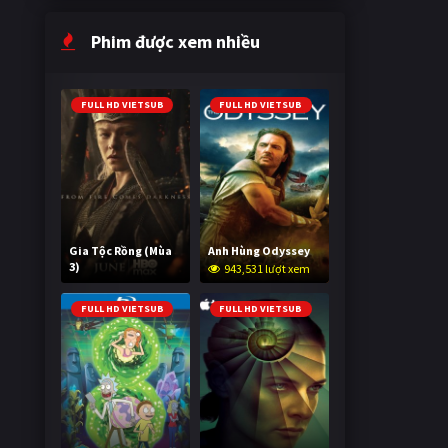
Phim được xem nhiều
FULL HD VIETSUB
FULL HD VIETSUB
Gia Tộc Rồng (Mùa
Anh Hùng Odyssey
3)
943,531 lượt xem
2,012,159 lượt xem
FULL HD VIETSUB
FULL HD VIETSUB