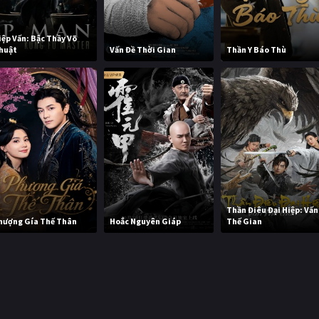
iệp Vấn: Bậc Thầy Võ
huật
Vấn Đề Thời Gian
Thần Y Báo Thù
Thần Điêu Đại Hiệp: Vấn
hượng Gía Thế Thân
Hoắc Nguyên Giáp
Thế Gian