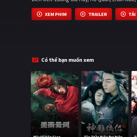
XEM PHIM
TRAILER
TẢI
Có thể bạn muốn xem
Mặc Vũ Vân Gian
Tân Thần Điêu Đại Hiệp
T