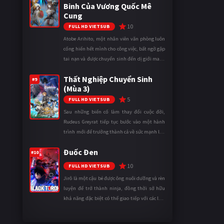
Binh Của Vương Quốc Mê
Cung
10
FULL HD VIETSUB
Atobe Arihito, một nhân viên văn phòng luôn
cống hiến hết mình cho công việc, bất ngờ gặp
tai nạn và được chuyển sinh đến dị giới mang
tên Vương quốc Mê Cung. Tại đây, anh trở
Thất Nghiệp Chuyển Sinh
thành một mạo hiểm gi ...
#9
(Mùa 3)
5
FULL HD VIETSUB
Sau những biến cố làm thay đổi cuộc đời,
Rudeus Greyrat tiếp tục bước vào một hành
trình mới để trưởng thành cả về sức mạnh lẫn
tinh thần. Khi đối mặt với những thử thách
Đuốc Đen
ngày càng khắc nghiệt, anh ...
#10
10
FULL HD VIETSUB
Jirô là một cậu bé được ông nuôi dưỡng và rèn
luyện để trở thành ninja, đồng thời sở hữu
khả năng đặc biệt có thể giao tiếp với các loài
động vật. Bị mọi người xa lánh vì sự khác biệt
của mình, cậu ...