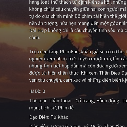
hàng loạt thử thách từ định kiến xã hội, nhữn
không chỉ là câu chuyện giữa hai con người mà
tự do của chính mình.Bộ phim tái hiện thế giới
nền ấn tượng, hứa hẹn mang đến một góc nhìn
Đại Hiệp không chỉ là câu chuyện tình yêu mà 
cảnh.
Trên nền tảng
PhimFun
, khán giả sẽ có cơ hộ
nghiệm xem phim trực tuyến mượt mà, hình ản
những tình tiết hấp dẫn mà còn đưa người xe
được tái hiện chân thực. Khi xem Thần Điêu Đạ
vẹn câu chuyện, cảm xúc và những diễn biến kị
IMDb:
0
Thể loại:
Thần thoại - Cổ trang
Hành động
Tâ
mạn
Lịch sử
Phim lẻ
Đạo Diễn:
Từ Khắc
Diễn viên:
Lương Gia Huy
Hồ Quân
Zhan Xiao