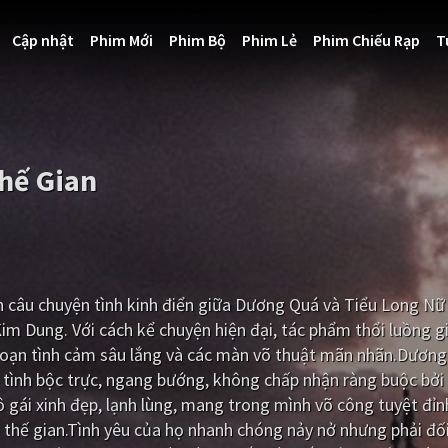
Cập nhật
Phim Mới
Phim Bộ
Phim Lẻ
Phim Chiếu Rạp
T
Thế Gian
n câu chuyện tình kinh điển giữa Dương Quá và Tiểu Long Nữ 
Kim Dung. Với cách kể chuyện hiện đại, tác phẩm thổi luồng 
đoạn tình cảm sâu lắng và các màn võ thuật mãn nhãn.Dương
 tình bộc trực, ngang bướng, không chấp nhận ràng buộc bởi 
 gái xinh đẹp, lạnh lùng, mang trong mình võ công tuyệt đỉ
ới thế gian.Tình yêu của họ nhanh chóng nảy nở nhưng phải đố