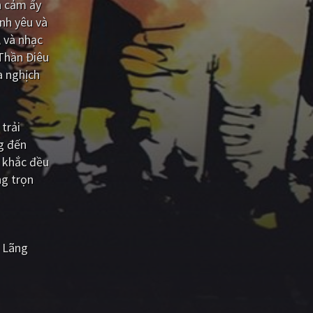
h cảm ấy
ình yêu và
, và nhạc
Thần Điêu
a nghịch
 trải
g đến
 khắc đều
ng trọn
 Lãng