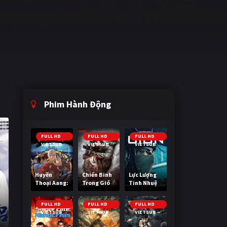
Phim Hành Động
FULL HD
FULL HD
FULL HD
VIETSUB
VIETSUB
VIETSUB
Huyền
Chiến Binh
Lực Lượng
Thoại Aang:
Trong Gió
Tinh Nhuệ
Tiết Khí Sư
Cuối Cùng
FULL HD
FULL HD
FULL HD
VIETSUB
VIETSUB
VIETSUB