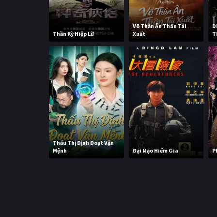
Võ Thần Ẩn Thân Tái
D
Thần Kỳ Hiệp Lữ
Xuất
T
Thấu Thị Định Đoạt Vận
Mệnh
Đại Mạo Hiểm Gia
P