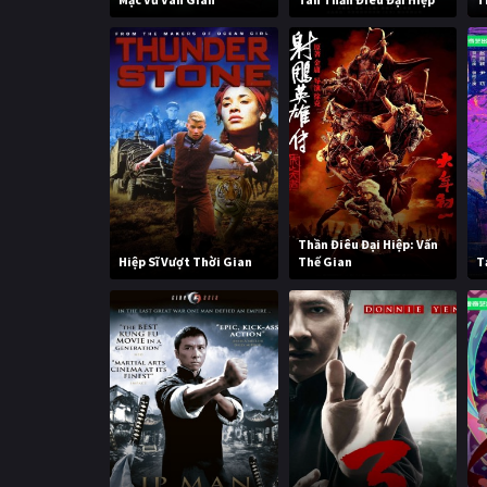
Thần Điêu Đại Hiệp: Vấn
Hiệp Sĩ Vượt Thời Gian
Thế Gian
T