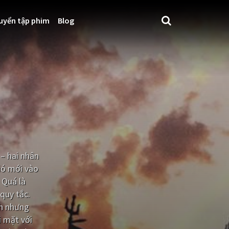
uyển tập phim
Blog
– hai nhân
gió mới vào
 Quá là
quy tắc.
nh nhưng
i mặt với