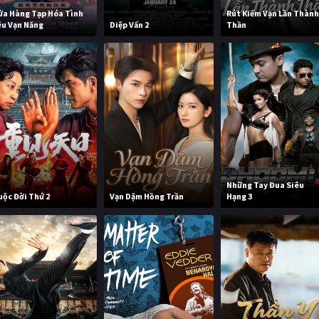
ửa Hàng Tạp Hóa Tình
Rút Kiếm Vạn Lần Thàn
êu Vạn Năng
Diệp Vấn 2
Thần
Những Tay Đua Siêu
uộc Đời Thứ 2
Vạn Dặm Hồng Trần
Hạng 3