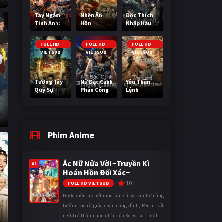
Tay Ngắm
Nhện Ăn
Độc Thích
Tinh Anh:
Hồn
Nhập Hầu
Nguy Cơ
Nano
FULL HD
FULL HD
FULL HD
VIETSUB
VIETSUB
VIETSUB
Tương Tây
Nữ Đặc Cảnh
Yêu Thần
Quỷ Sự
Phản Công
Lệnh
Phim Anime
Ác Nữ Nửa Vời ~Truyền Kì
#1
Hoán Hồn Đổi Xác~
10
FULL HD VIETSUB
Được điện hạ hết mực sủng ái và ví như nàng
bướm rực rỡ giữa chốn cung đình, Reirin bất
ngờ trở thành nạn nhân của Keigetsu – một kẻ