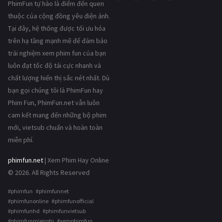
PhimFun tự hào là điểm đến quen
thuộc của cộng đồng yêu điện ảnh.
Tại đây, hệ thống được tối ưu hóa
trên hạ tầng mạnh mẽ để đảm bảo
trải nghiệm xem phim fun của bạn
luôn đạt tốc độ tải cực nhanh và
chất lượng hiển thị sắc nét nhất. Dù
bạn gọi chúng tôi là PhimFun hay
Phim Fun, PhimFun.net vẫn luôn
cam kết mang đến những bộ phim
mới, vietsub chuẩn và hoàn toàn
miễn phí.
phimfun.net
| Xem Phim Hay Online
© 2026. All Rights Reserved
#phimfun #phimfunnet
#phimfunonline #phimfunofficial
#phimfunhd #phimfunvietsub
#phimfunmienphi #xemphimfun