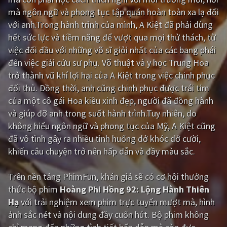
mà ngôn ngữ và phong tục tập quán hoàn toàn xa lạ đối
Giật gân
Gia đình
với anh.Trong hành trình của mình, A Kiệt đã phải dùng
hết sức lực và tiềm năng để vượt qua mọi thử thách, từ
Bí ẩn
Lịch sử
việc đối đầu với những võ sĩ giỏi nhất của các bang phái
Viễn Tây
Tiểu sử
đến việc giải cứu sư phụ. Võ thuật và y học Trung Hoa
trở thành vũ khí lợi hại của A Kiệt trong việc chinh phục
GameShow
DramaTV
đối thủ. Đồng thời, anh cũng chinh phục được trái tim
của một cô gái Hoa kiều xinh đẹp, người đã đồng hành
QUỐC GIA
và giúp đỡ anh trong suốt hành trình.Tuy nhiên, do
không hiểu ngôn ngữ và phong tục của Mỹ, A Kiệt cũng
Âu - Mỹ
Trung Quốc - Hồng Kông
đã vô tình gây ra nhiều tình huống dở khóc dở cười,
Hàn Quốc
Nhật Bản
khiến câu chuyện trở nên hấp dẫn và đầy màu sắc.
Ấn Độ
Việt Nam
Trên nền tảng
PhimFun
, khán giả sẽ có cơ hội thưởng
Tổng hợp
thức bộ phim
Hoàng Phi Hồng 92: Lộng Hành Thiên
Hạ
với trải nghiệm xem phim trực tuyến mượt mà, hình
ảnh sắc nét và nội dung đầy cuốn hút. Bộ phim không
CẬP NHẬT