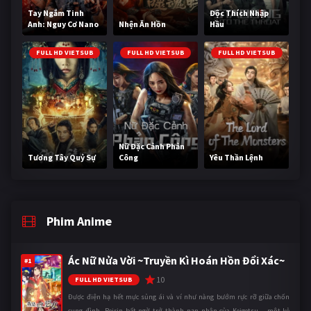
Tay Ngắm Tinh
Độc Thích Nhập
Anh: Nguy Cơ Nano
Nhện Ăn Hồn
Hầu
FULL HD VIETSUB
FULL HD VIETSUB
FULL HD VIETSUB
Nữ Đặc Cảnh Phản
Tương Tây Quỷ Sự
Công
Yêu Thần Lệnh
Phim Anime
Ác Nữ Nửa Vời ~Truyền Kì Hoán Hồn Đổi Xác~
#1
10
FULL HD VIETSUB
Được điện hạ hết mực sủng ái và ví như nàng bướm rực rỡ giữa chốn
cung đình, Reirin bất ngờ trở thành nạn nhân của Keigetsu – một kẻ