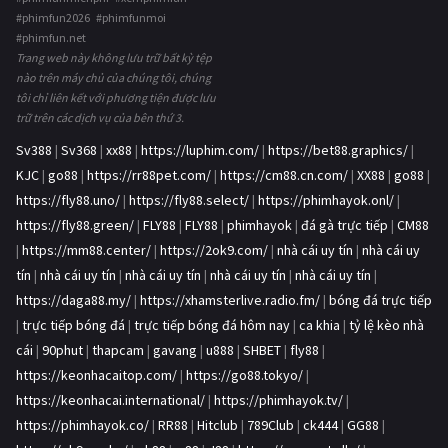
#phimfun2026 #phimfunmoi
#phimfun.net
Trang web này không lưu trữ bất kỳ tệp
nào trên máy chủ của chúng tôi, chúng
tôi chỉ liên kết với phương tiện được lưu
trữ trên các dịch vụ của bên thứ 3.
Sv388
|
Sv368
|
xx88
|
https://luphim.com/
|
https://bet88.graphics/
|
KJC
|
go88
|
https://rr88pet.com/
|
https://cm88.cn.com/
|
XX88
|
go88
|
https://fly88.uno/
|
https://fly88.select/
|
https://phimhayok.onl/
|
https://fly88.green/
|
FLY88
|
FLY88
|
phimhayok
|
đá gà trực tiếp
|
CM88
|
https://mm88.center/
|
https://2ok9.com/
|
nhà cái uy tín
|
nhà cái uy
tín
|
nhà cái uy tín
|
nhà cái uy tín
|
nhà cái uy tín
|
nhà cái uy tín
|
https://daga88.my/
|
https://xhamsterlive.radio.fm/
|
bóng đá trực tiếp
|
trực tiếp bóng đá
|
trực tiếp bóng đá hôm nay
|
ca khia
|
tỷ lệ kèo nhà
cái
|
90phut
|
thapcam
|
gavang
|
u888
|
SHBET
|
fly88
|
https://keonhacaitop.com/
|
https://go88.tokyo/
|
https://keonhacai.international/
|
https://phimhayok.tv/
|
https://phimhayok.co/
|
RR88
|
Hitclub
|
789Club
|
ck444
|
GG88
|