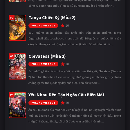
sống ký sinh trong triều đình đã sử dụng ma thuật để hoán đổi th ...
Tanya Chiến Ký (Mùa 2)
#2
10
FULL HD VIETSUB
Sau những chiến thắng đầy khốc liệt trên chiến trường, Tanya
Degurechaff tiếp tục phục vụ trong quân đội Đế quốc khi cuộc chiến ngày
càng leo thang và mở rộng trên nhiều mặt trận. Dù sở hữu tài năn ...
Clevatess (Mùa 2)
#3
10
FULL HD VIETSUB
Sau những biến cố làm thay đổi cục diện của thế giới, Clevatess (Season
2) tiếp tục theo chân Clevatess cùng những đồng minh trong cuộc chiến
chống lại các thế lực đang đẩy nhân loại đến bờ vực diệ ...
Yêu Nhau Đến Tận Ngày Cậu Biến Mất
#4
10
FULL HD VIETSUB
Ẩn sau bức màn của một học viện bí mật là nơi những cô gái mồ côi được
nuôi dưỡng và huấn luyện để trở thành những cỗ máy chiến đấu. Trong
thế giới khắc nghiệt ấy, cái chết được xem là điều hiển nh ...