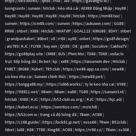
https://ok9.works/
|
qh88
|
rr88
|
J88
|
https://gavangtv.llc/
|
luongsontv
|
sunwin
|
hitclub
|
kèo nhà cái
|
AE888 Đăng Nhập
|
Hay88
|
Hay88
|
Hay88
|
Hay88
|
Hay88
|
Hay88
|
hitclub
|
https://mm88.tax/
|
sunwin
|
https://icm88.com/
|
sunwin
|
https://aukuwin.com/
|
GG88
|
RR88
|
shbet
|
XX88
|
Hitclub
|
NHATVIP
|
GOAL123
|
KING88
|
8DAY
|
shbet
|
grandpashabet
|
86bet
|
o8
|
rr88
|
uy88
|
onbet
|
https://go8f.design/
|
alo789
|
KJC
|
FLY88
|
hay.win
|
QS88
|
O8
|
go88
|
Socolive
|
CakhiaTV
|
https://go88play.site
|
CM88
|
8US
|
Phim Moi
|
TD88
|
TD88
|
xoilactv
trực tiếp bóng đá
|
8x bet
|
kjc
|
xx88
|
https://taisunwin.dev
|
Hitclub
|
FABET
|
BIG88
|
Kubet
|
789 club
|
https://ee88-app.sa.com/
|
new88
|
soi keo nha cai
|
Sunwin chính thức
|
https://new88.pet/
|
https://tongga88.my/
|
https://s666.works/
|
ty le keo nha cai
|
UY88
|
https://tt8811.net/
|
68win
|
68win
|
ea88
|
TG88
|
https://sunwin3.nl/
|
hitclub
|
XX88
|
KJC
|
https://b52-club.us.org/
|
KJC
|
https://kjc.ad/
|
https://kubet.eco/
|
https://xemtiso.com/
|
motchill
|
https://b52com.io
|
trang cá độ bóng đá
|
78win
|
AO88
|
https://c168.guide/
|
https://luck81.jp.net/
|
xoso66
|
78win
|
B52club
|
Xibet
|
lu88
|
K88
|
TT88
|
King88
|
AO88
|
https://rr88.cz/
|
78win
|
sv368
|