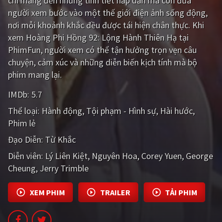
chỉ mang đến những tình tiết hấp dẫn mà còn đưa
PHIM MỚI
người xem bước vào một thế giới điện ảnh sống động,
nơi mỗi khoảnh khắc đều được tái hiện chân thực. Khi
PHIM BỘ
xem Hoàng Phi Hồng 92: Lộng Hành Thiên Hạ tại
PHIM LẺ
PhimFun, người xem có thể tận hưởng trọn vẹn câu
chuyện, cảm xúc và những diễn biến kịch tính mà bộ
PHIM CHIẾU RẠP
phim mang lại.
TUYỂN TẬP PHIM
IMDb:
5.7
BLOG
Thể loại:
Hành động
Tội phạm - Hình sự
Hài hước
Phim lẻ
Đạo Diễn:
Từ Khắc
Diễn viên:
Lý Liên Kiệt
Nguyên Hoa
Corey Yuen
George
Cheung
Jerry Trimble
XEM PHIM
TRAILER
TẢI PHIM