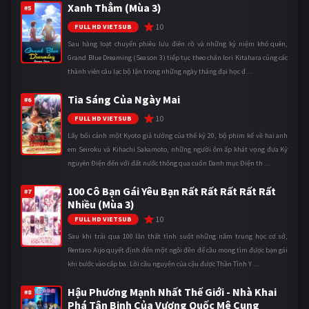
Xanh Thẳm (Mùa 3)
#5
10
FULL HD VIETSUB
Sau hàng loạt chuyến phiêu lưu điên rồ và những kỷ niệm khó quên,
Grand Blue Dreaming (Season 3) tiếp tục theo chân Iori Kitahara cùng các
thành viên câu lạc bộ lặn trong những ngày tháng đại học đ ...
Tia Sáng Của Ngày Mai
#6
10
FULL HD VIETSUB
Lấy bối cảnh một Kyoto giả tưởng của thế kỷ 20, bộ phim kể về hai anh
em Seiroku và Kihachi Sakamoto, những người ôm ấp khát vọng đưa Kỷ
nguyên Điện đến với đất nước thông qua cuốn Danh mục Điện th ...
100 Cô Bạn Gái Yêu Bạn Rất Rất Rất Rất Rất
#7
Nhiều (Mùa 3)
10
FULL HD VIETSUB
Sau khi trải qua 100 lần thất tình suốt những năm trung học cơ sở,
Rentaro Aijo quyết định đến một ngôi đền để cầu mong tìm được bạn gái
khi bước vào cấp ba. Lời cầu nguyện của cậu được Thần Tình Y ...
Hậu Phương Mạnh Nhất Thế Giới - Nhà Khai
#8
Phá Tân Binh Của Vương Quốc Mê Cung