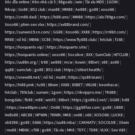
Xóc đĩa online
|
Kèo nhà cái 5
|
88goals
|
iwin
|
Tài xỉu MD5
|
1GOM
|
Rikvip
|
Go88
|
B52 club
|
max88
|
MM88
|
Ae888
|
go88
|
xoso66
|
https://cm88.dad/
|
https://hi88.uno/
|
MM88
|
https://alo789ga.com/
|
Xoso66
|
phim sex vlxx
|
https://xx88brand.com/
|
https://sunwin19.cn.com/
|
GG88
|
Xoso66
|
XX88
|
https://rr88it.com/
|
RR88
|
nổ hũ
|
MB66
|
SC88
|
https://www.fly888.club/
|
hitclub
|
f168
|
https://hoiquantv.vip/
|
https://hoiquantv.site/
|
https://hoiquantv.online/
|
xoso66
|
Socolive
|
8XX
|
SumClub
|
HITCLUB
|
https://uu88n.org/
|
tr88
|
ae888
|
mcw
|
kuwin
|
88bet
|
x88
|
ao88
|
qq88
|
sumclub
|
go88
|
B52 club
|
https://shbet.health/
|
https://vnew88.net/
|
nổ hũ
|
mu88
|
https://qs88.team/
|
https://hi88.pink
|
hz88
|
68win
|
XX88
|
8XBET
|
VN168
|
keonhacai
|
hitclub
|
789club
|
sunwin
|
1gom
|
https://rikvippro.me/
|
TK688
|
bongdalu
|
fb88
|
m88
|
win55
|
86bet
|
https://go88v2.net/
|
GG88
|
lv88
|
https://new88pm.com/
|
On68
|
https://gg88fun.com
|
go88
|
U888
|
Hello88
|
ABC88
|
VIPWIN
|
78WIN
|
MK8
|
on68
|
s66
|
XOSO66
|
LUCK8
|
ok8386
|
go88
|
S666
|
https://uu88.mba/
|
CAKHIATV
|
SOCOLIVE
|
33win
|
mu88
|
MB66
|
cf68
|
go88
|
Tài xỉu
|
MK8
|
TDTC
|
TD88
|
VLXX
|
Sex Việt
|