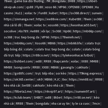
78win
|
game bài đổi thưởng
|
7M
|
Bongdalu
|
DH88
|
https://shbet-
okvip.uk.com/
|
qs88
|
Fly88
|
xoso 66
|
VIP66
|
OPEN88
|
OPEN88
|
Ku
casino
|
Ku11
|
xoilac tv
|
Fun88
|
kubet
|
https://sv368.direct/
|
sunwin
|
https://zinmanga.net
|
https://ee88vie.com/
|
Kubet88
|
78win
|
sv368
|
nhà cái lô đề
|
78win
|
xoilac tv
|
xoso66
|
https://keonhacai55.bet/
|
socolive
|
Alo789
|
Ae888
|
xôi lạc
|
Sv368
|
Vip66
|
https://mb66p.com/
|
sv368
|
truc tiep bong da
|
VIP66
|
https://78winnh.net/
|
https://mb66q.com/
|
Xoso66
|
MB66
|
https://mb66.life/
|
colatv trực
tiếp bóng đá
|
colatv
|
colatv truc tiep bong da
|
colatv
|
colatv bóng
đá trực tiếp
|
https://rr88co.net/
|
https://tylekeonhacai.futbol/
|
https://bshbet.com/
|
xx88
|
RR88
|
thapcamtv
|
xoilac
|
XX88
|
MM88
|
MM88
|
luongsontv
|
RR88
|
XX88
|
MB66
|
gavangtv
|
cakhiatv
|
https://go88fc.com/
|
trực tiếp nba
|
soi kèo
|
https://79king.express/
|
https://ok365.center/
|
ok9
|
MB66
|
KJC
|
8xx
|
https://mm88.io/
|
RR88
|
kèo nhà cái
|
bet88
|
cakhiatv
|
kèo nhà cái
|
78win
|
https://f8beta2.me/
|
https://rikvip97.art/
|
https://sunwin97.art/
|
https://kclub.team/
|
SHBET
|
xx88
|
8kbet
|
https://rr88.se.net/
|
kèo
nhà cái
|
RR88
|
78win
|
bongdalu
|
nha cai uy tin
|
ty le ca cuoc
|
7mcn
|