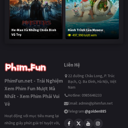
He-Man Và Những Chiến Binh
Hành Trình Của Moana
Vũ Trụ
497,990 lượt xem
247,440 lượt xem
Liên Hệ
22 đường Châu Long, P. Trúc
PhimFun.net - Trải Nghiệm
Bạch, Q. Ba Đình, Hà Nội, Việt
Nam
Xem Phim Fun Mượt Mà
Hotline: 0985646233
Nhất - Xem Phim Phải Vui
Vẻ
Email:
admin@phimfun.net
Telegram:
@golden885
Hoạt động với mục tiêu mang lại
những giây phút giải trí tuyệt vời,