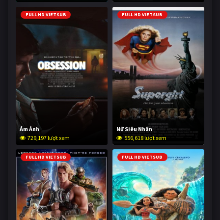
FULL HD VIETSUB
FULL HD VIETSUB
Ám Ảnh
Nữ Siêu Nhân
729,197 lượt xem
556,618 lượt xem
FULL HD VIETSUB
FULL HD VIETSUB