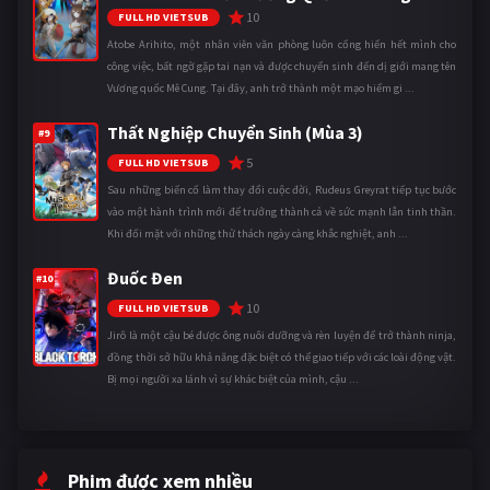
10
FULL HD VIETSUB
Atobe Arihito, một nhân viên văn phòng luôn cống hiến hết mình cho
công việc, bất ngờ gặp tai nạn và được chuyển sinh đến dị giới mang tên
Vương quốc Mê Cung. Tại đây, anh trở thành một mạo hiểm gi ...
Thất Nghiệp Chuyển Sinh (Mùa 3)
#9
5
FULL HD VIETSUB
Sau những biến cố làm thay đổi cuộc đời, Rudeus Greyrat tiếp tục bước
vào một hành trình mới để trưởng thành cả về sức mạnh lẫn tinh thần.
Khi đối mặt với những thử thách ngày càng khắc nghiệt, anh ...
Đuốc Đen
#10
10
FULL HD VIETSUB
Jirô là một cậu bé được ông nuôi dưỡng và rèn luyện để trở thành ninja,
đồng thời sở hữu khả năng đặc biệt có thể giao tiếp với các loài động vật.
Bị mọi người xa lánh vì sự khác biệt của mình, cậu ...
Phim được xem nhiều