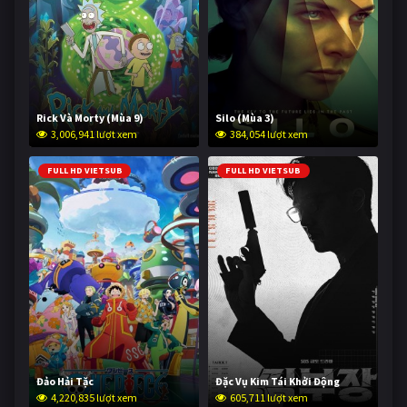
Rick Và Morty (Mùa 9)
Silo (Mùa 3)
3,006,941 lượt xem
384,054 lượt xem
FULL HD VIETSUB
FULL HD VIETSUB
Đảo Hải Tặc
Đặc Vụ Kim Tái Khởi Động
4,220,835 lượt xem
605,711 lượt xem