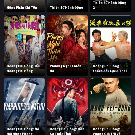
Thiên Sứ Hành Động
Hồng Phấn Chí Tôn
Thiên Sứ Hành Động
2
Hoàng Phi Hồng Đấu
Phượng Nghi Thiên
Hoàng Phi Hồng
Hoàng Phi Hồng
Hạ
thách đấu Lục A Thái
Hoàng Phi Hồng: Nộ
Hoàng Phi Hồng: Hồn
Hoàng Phi Hồng:
Hải Hùng Phong
Sư Thức Tỉnh
Vương Giả Trở Về