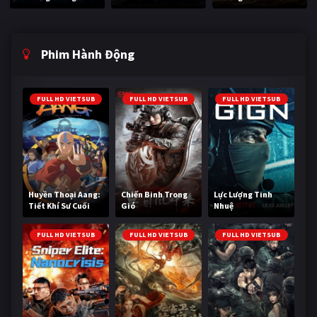
Phim Hành Động
FULL HD VIETSUB
FULL HD VIETSUB
FULL HD VIETSUB
Huyền Thoại Aang:
Chiến Binh Trong
Lực Lượng Tinh
Tiết Khí Sư Cuối
Gió
Nhuệ
Cùng
FULL HD VIETSUB
FULL HD VIETSUB
FULL HD VIETSUB