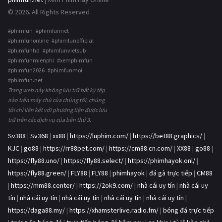
© 2026. All Rights Reserved
#phimfun #phimfunnet
#phimfunonline #phimfunofficial
#phimfunhd #phimfunvietsub
#phimfunmienphi #xemphimfun
#phimfun2026 #phimfunmoi
#phimfun.net
Trang web này không lưu trữ bất kỳ tệp
nào trên máy chủ của chúng tôi, chúng
tôi chỉ liên kết với phương tiện được lưu
trữ trên các dịch vụ của bên thứ 3.
Sv388
|
Sv368
|
xx88
|
https://luphim.com/
|
https://bet88.graphics/
|
KJC
|
go88
|
https://rr88pet.com/
|
https://cm88.cn.com/
|
XX88
|
go88
|
https://fly88.uno/
|
https://fly88.select/
|
https://phimhayok.onl/
|
https://fly88.green/
|
FLY88
|
FLY88
|
phimhayok
|
đá gà trực tiếp
|
CM88
|
https://mm88.center/
|
https://2ok9.com/
|
nhà cái uy tín
|
nhà cái uy
tín
|
nhà cái uy tín
|
nhà cái uy tín
|
nhà cái uy tín
|
nhà cái uy tín
|
https://daga88.my/
|
https://xhamsterlive.radio.fm/
|
bóng đá trực tiếp