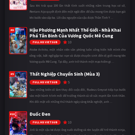
Sau khi trải qua 100 lần thất tình suốt những năm trung học cơ sở,
Rentaro Aijo quyết định đến một ngôi đền để cầu mong tìm được bạn gái
khi bước vào cấp ba. Lời cầu nguyện của cậu được Thần Tình Y ...
Hậu Phương Mạnh Nhất Thế Giới - Nhà Khai
#8
Phá Tân Binh Của Vương Quốc Mê Cung
10
FULL HD VIETSUB
Atobe Arihito, một nhân viên văn phòng luôn cống hiến hết mình cho
công việc, bất ngờ gặp tai nạn và được chuyển sinh đến dị giới mang tên
Vương quốc Mê Cung. Tại đây, anh trở thành một mạo hiểm gi ...
Thất Nghiệp Chuyển Sinh (Mùa 3)
#9
5
FULL HD VIETSUB
Sau những biến cố làm thay đổi cuộc đời, Rudeus Greyrat tiếp tục bước
vào một hành trình mới để trưởng thành cả về sức mạnh lẫn tinh thần.
Khi đối mặt với những thử thách ngày càng khắc nghiệt, anh ...
Đuốc Đen
#10
10
FULL HD VIETSUB
Jirô là một cậu bé được ông nuôi dưỡng và rèn luyện để trở thành ninja,