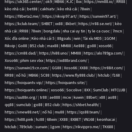
https://ok365.center/
|
ok9
|
MB66
|
KJC
|
8xx
|
https://mm88.io/
|
RR88
|
kèo nhà cái
|
bet88
|
cakhiatv
|
kèo nhà cái
|
78win
|
https://f8beta2.me/
|
https://rikvip97.art/
|
https://sunwin97.art/
|
https://kclub.team/
|
SHBET
|
xx88
|
8kbet
|
https://rr88.se.net/
|
kèo
nhà cái
|
RR88
|
78win
|
bongdalu
|
nha cai uy tin
|
ty le ca cuoc
|
7mcn
|
Xóc đĩa online
|
Kèo nhà cái 5
|
88goals
|
iwin
|
Tài xỉu MD5
|
1GOM
|
Rikvip
|
Go88
|
B52 club
|
max88
|
MM88
|
Ae888
|
go88
|
xoso66
|
https://cm88.dad/
|
https://hi88.uno/
|
MM88
|
https://alo789ga.com/
|
Xoso66
|
phim sex vlxx
|
https://xx88brand.com/
|
https://sunwin19.cn.com/
|
GG88
|
Xoso66
|
XX88
|
https://rr88it.com/
|
RR88
|
nổ hũ
|
MB66
|
SC88
|
https://www.fly888.club/
|
hitclub
|
f168
|
https://hoiquantv.vip/
|
https://hoiquantv.site/
|
https://hoiquantv.online/
|
xoso66
|
Socolive
|
8XX
|
SumClub
|
HITCLUB
|
https://uu88n.org/
|
tr88
|
ae888
|
mcw
|
kuwin
|
88bet
|
x88
|
ao88
|
qq88
|
sumclub
|
go88
|
B52 club
|
https://shbet.health/
|
https://vnew88.net/
|
nổ hũ
|
mu88
|
https://qs88.team/
|
https://hi88.pink
|
hz88
|
68win
|
XX88
|
8XBET
|
VN168
|
keonhacai
|
hitclub
|
789club
|
sunwin
|
1gom
|
https://rikvippro.me/
|
TK688
|