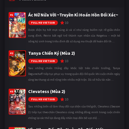
Ác Nữ Nửa Vời ~Truyền Kì Hoán Hồn Đổi Xác~
#1
10
FULL HD VIETSUB
Được điện hạ hết mực sủng ái và ví như nàng bướm rực rỡ giữa chốn
cung đình, Reirin bất ngờ trở thành nạn nhân của Keigetsu – một kẻ
sống ký sinh trong triều đình đã sử dụng ma thuật để hoán đổi th ...
Tanya Chiến Ký (Mùa 2)
#2
10
FULL HD VIETSUB
Sau những chiến thắng đầy khốc liệt trên chiến trường, Tanya
Degurechaff tiếp tục phục vụ trong quân đội Đế quốc khi cuộc chiến ngày
càng leo thang và mở rộng trên nhiều mặt trận. Dù sở hữu tài năn ...
Clevatess (Mùa 2)
#3
10
FULL HD VIETSUB
Sau những biến cố làm thay đổi cục diện của thế giới, Clevatess (Season
2) tiếp tục theo chân Clevatess cùng những đồng minh trong cuộc chiến
chống lại các thế lực đang đẩy nhân loại đến bờ vực diệ ...