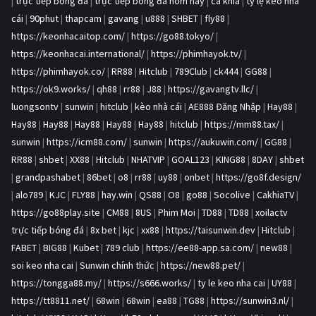
|
trực tiếp bóng đá
|
trực tiếp bóng đá hôm nay
|
ca khia
|
tỷ lệ kèo nhà
cái
|
90phut
|
thapcam
|
gavang
|
u888
|
SHBET
|
fly88
|
https://keonhacaitop.com/
|
https://go88.tokyo/
|
https://keonhacai.international/
|
https://phimhayok.tv/
|
https://phimhayok.co/
|
RR88
|
Hitclub
|
789Club
|
ck444
|
GG88
|
https://ok9.works/
|
qh88
|
rr88
|
J88
|
https://gavangtv.llc/
|
luongsontv
|
sunwin
|
hitclub
|
kèo nhà cái
|
AE888 Đăng Nhập
|
Hay88
|
Hay88
|
Hay88
|
Hay88
|
Hay88
|
Hay88
|
hitclub
|
https://mm88.tax/
|
sunwin
|
https://icm88.com/
|
sunwin
|
https://aukuwin.com/
|
GG88
|
RR88
|
shbet
|
XX88
|
Hitclub
|
NHATVIP
|
GOAL123
|
KING88
|
8DAY
|
shbet
|
grandpashabet
|
86bet
|
o8
|
rr88
|
uy88
|
onbet
|
https://go8f.design/
|
alo789
|
KJC
|
FLY88
|
hay.win
|
QS88
|
O8
|
go88
|
Socolive
|
CakhiaTV
|
https://go88play.site
|
CM88
|
8US
|
Phim Moi
|
TD88
|
TD88
|
xoilactv
trực tiếp bóng đá
|
8x bet
|
kjc
|
xx88
|
https://taisunwin.dev
|
Hitclub
|
FABET
|
BIG88
|
Kubet
|
789 club
|
https://ee88-app.sa.com/
|
new88
|
soi keo nha cai
|
Sunwin chính thức
|
https://new88.pet/
|
https://tongga88.my/
|
https://s666.works/
|
ty le keo nha cai
|
UY88
|
https://tt8811.net/
|
68win
|
68win
|
ea88
|
TG88
|
https://sunwin3.nl/
|