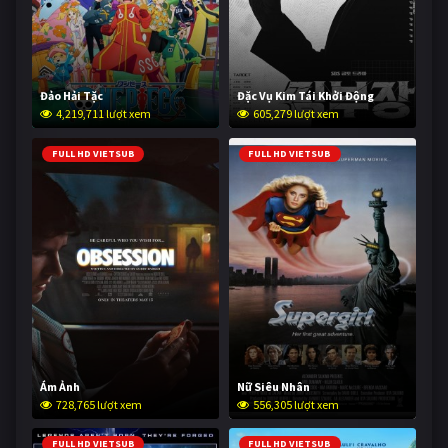
Đảo Hải Tặc
Đặc Vụ Kim Tái Khởi Động
4,219,711 lượt xem
605,279 lượt xem
FULL HD VIETSUB
FULL HD VIETSUB
Ám Ảnh
Nữ Siêu Nhân
728,765 lượt xem
556,305 lượt xem
FULL HD VIETSUB
FULL HD VIETSUB