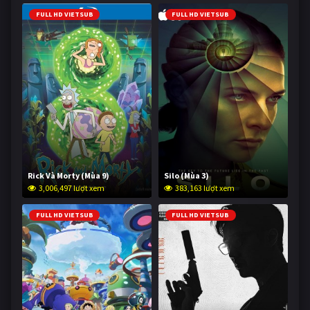
FULL HD VIETSUB
FULL HD VIETSUB
Rick Và Morty (Mùa 9)
Silo (Mùa 3)
3,006,497 lượt xem
383,163 lượt xem
FULL HD VIETSUB
FULL HD VIETSUB