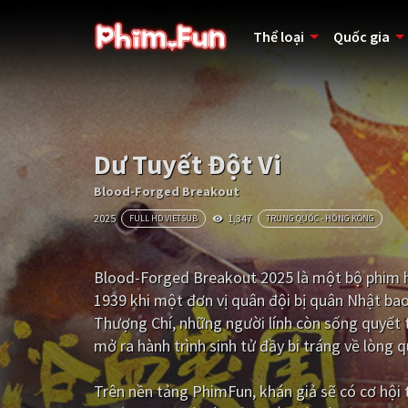
Thể loại
Quốc gia
Dư Tuyết Đột Vi
Blood-Forged Breakout
2025
1,347
FULL HD VIETSUB
TRUNG QUỐC - HỒNG KÔNG
Blood-Forged Breakout 2025 là một bộ phim h
1939 khi một đơn vị quân đội bị quân Nhật bao 
Thượng Chí, những người lính còn sống quyết 
mở ra hành trình sinh tử đầy bi tráng về lòng q
Trên nền tảng
PhimFun
, khán giả sẽ có cơ hộ