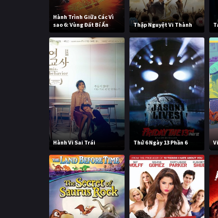
Hành Trình Giữa Các Vì
sao 6: Vùng Đất Bí Ẩn
Thập Nguyệt Vi Thành
T
Hành Vi Sai Trái
Thứ 6 Ngày 13 Phần 6
V