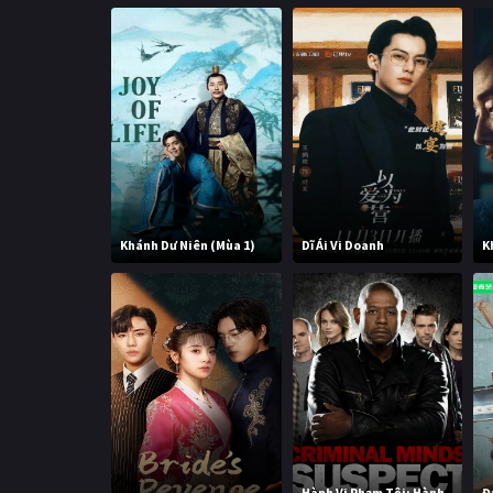
Khánh Dư Niên (Mùa 1)
Dĩ Ái Vi Doanh
K
Hành Vi Phạm Tội: Hành
Đ