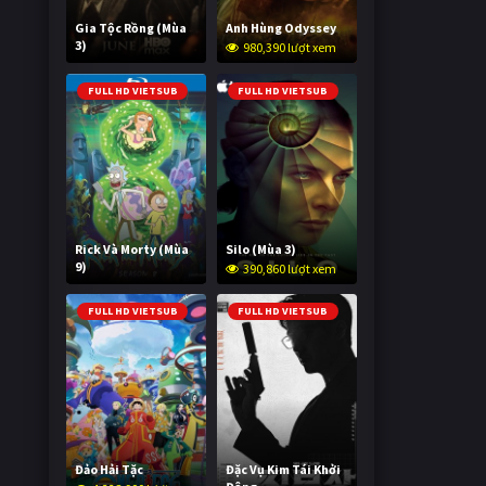
Gia Tộc Rồng (Mùa
Anh Hùng Odyssey
3)
980,390 lượt xem
2,057,770 lượt xem
FULL HD VIETSUB
FULL HD VIETSUB
Rick Và Morty (Mùa
Silo (Mùa 3)
9)
390,860 lượt xem
3,010,923 lượt xem
FULL HD VIETSUB
FULL HD VIETSUB
Đảo Hải Tặc
Đặc Vụ Kim Tái Khởi