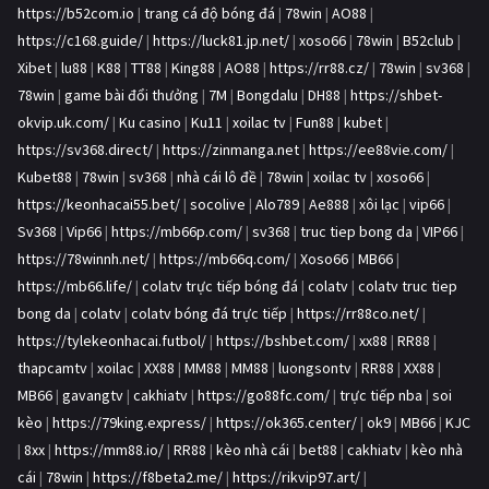
https://b52com.io
|
trang cá độ bóng đá
|
78win
|
AO88
|
https://c168.guide/
|
https://luck81.jp.net/
|
xoso66
|
78win
|
B52club
|
Xibet
|
lu88
|
K88
|
TT88
|
King88
|
AO88
|
https://rr88.cz/
|
78win
|
sv368
|
78win
|
game bài đổi thưởng
|
7M
|
Bongdalu
|
DH88
|
https://shbet-
okvip.uk.com/
|
Ku casino
|
Ku11
|
xoilac tv
|
Fun88
|
kubet
|
https://sv368.direct/
|
https://zinmanga.net
|
https://ee88vie.com/
|
Kubet88
|
78win
|
sv368
|
nhà cái lô đề
|
78win
|
xoilac tv
|
xoso66
|
https://keonhacai55.bet/
|
socolive
|
Alo789
|
Ae888
|
xôi lạc
|
vip66
|
Sv368
|
Vip66
|
https://mb66p.com/
|
sv368
|
truc tiep bong da
|
VIP66
|
https://78winnh.net/
|
https://mb66q.com/
|
Xoso66
|
MB66
|
https://mb66.life/
|
colatv trực tiếp bóng đá
|
colatv
|
colatv truc tiep
bong da
|
colatv
|
colatv bóng đá trực tiếp
|
https://rr88co.net/
|
https://tylekeonhacai.futbol/
|
https://bshbet.com/
|
xx88
|
RR88
|
thapcamtv
|
xoilac
|
XX88
|
MM88
|
MM88
|
luongsontv
|
RR88
|
XX88
|
MB66
|
gavangtv
|
cakhiatv
|
https://go88fc.com/
|
trực tiếp nba
|
soi
kèo
|
https://79king.express/
|
https://ok365.center/
|
ok9
|
MB66
|
KJC
|
8xx
|
https://mm88.io/
|
RR88
|
kèo nhà cái
|
bet88
|
cakhiatv
|
kèo nhà
cái
|
78win
|
https://f8beta2.me/
|
https://rikvip97.art/
|