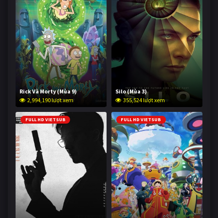
Rick Và Morty (Mùa 9)
Silo (Mùa 3)
2,994,190 lượt xem
355,524 lượt xem
FULL HD VIETSUB
FULL HD VIETSUB