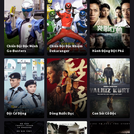
Chiến Đội Đặc Mệnh
Chiến Đội Đặc Nhiệm
Go-Busters
Dekaranger
Hành Động Đột Phá
Đội Cơ Động
Dòng Nước Đục
Con Sói Cô Độc