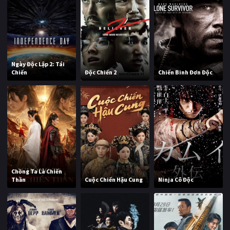
Ngày Độc Lập 2: Tái
Chiến
Độc Chiến 2
Chiến Binh Đơn Độc
Chồng Ta Là Chiến
Thần
Cuộc Chiến Hậu Cung
Ninja Cô Độc