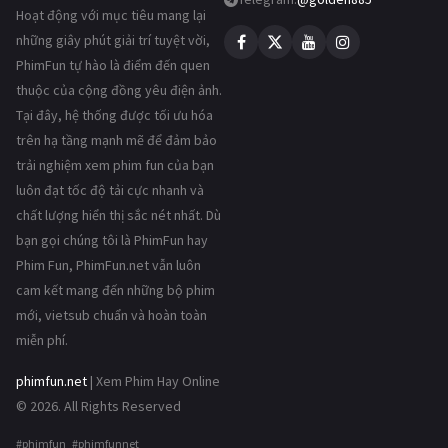
Hoạt động với mục tiêu mang lại
những giây phút giải trí tuyệt vời,
PhimFun tự hào là điểm đến quen
thuộc của cộng đồng yêu điện ảnh.
Tại đây, hệ thống được tối ưu hóa
trên hạ tầng mạnh mẽ để đảm bảo
trải nghiệm xem phim fun của bạn
luôn đạt tốc độ tải cực nhanh và
chất lượng hiển thị sắc nét nhất. Dù
bạn gọi chúng tôi là PhimFun hay
Phim Fun, PhimFun.net vẫn luôn
cam kết mang đến những bộ phim
mới, vietsub chuẩn và hoàn toàn
miễn phí.
phimfun.net
| Xem Phim Hay Online
© 2026. All Rights Reserved
#phimfun #phimfunnet