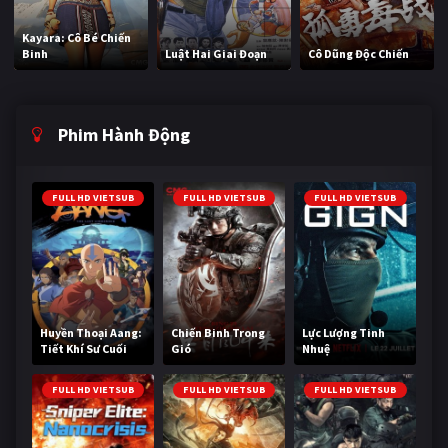
Kayara: Cô Bé Chiến
Binh
Luật Hai Giai Đoạn
Cô Dũng Độc Chiến
Phim Hành Động
FULL HD VIETSUB
FULL HD VIETSUB
FULL HD VIETSUB
Huyền Thoại Aang:
Chiến Binh Trong
Lực Lượng Tinh
Tiết Khí Sư Cuối
Gió
Nhuệ
Cùng
FULL HD VIETSUB
FULL HD VIETSUB
FULL HD VIETSUB