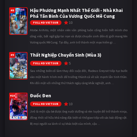
Hậu Phương Mạnh Nhất Thế Giới - Nhà Khai
#8
Phá Tân Binh Của Vương Quốc Mê Cung
10
FULL HD VIETSUB
Atobe Arihito, một nhân viên văn phòng luôn cống hiến hết mình cho
công việc, bất ngờ gặp tai nạn và được chuyển sinh đến dị giới mang tên
Vương quốc Mê Cung. Tại đây, anh trở thành một mạo hiểm gi ...
Thất Nghiệp Chuyển Sinh (Mùa 3)
#9
5
FULL HD VIETSUB
Sau những biến cố làm thay đổi cuộc đời, Rudeus Greyrat tiếp tục bước
vào một hành trình mới để trưởng thành cả về sức mạnh lẫn tinh thần.
Khi đối mặt với những thử thách ngày càng khắc nghiệt, anh ...
Đuốc Đen
#10
10
FULL HD VIETSUB
Jirô là một cậu bé được ông nuôi dưỡng và rèn luyện để trở thành ninja,
đồng thời sở hữu khả năng đặc biệt có thể giao tiếp với các loài động vật.
Bị mọi người xa lánh vì sự khác biệt của mình, cậu ...