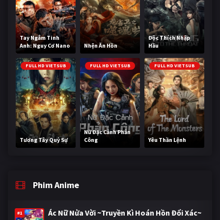
Tay Ngắm Tinh
Độc Thích Nhập
Anh: Nguy Cơ Nano
Nhện Ăn Hồn
Hầu
FULL HD VIETSUB
FULL HD VIETSUB
FULL HD VIETSUB
Nữ Đặc Cảnh Phản
Tương Tây Quỷ Sự
Công
Yêu Thần Lệnh
Phim Anime
Ác Nữ Nửa Vời ~Truyền Kì Hoán Hồn Đổi Xác~
#1