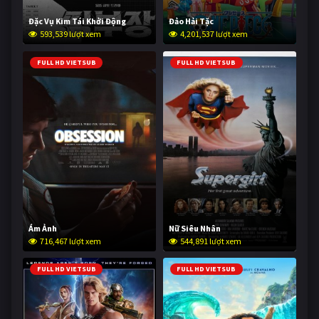
Đặc Vụ Kim Tái Khởi Động
Đảo Hải Tặc
593,539 lượt xem
4,201,537 lượt xem
FULL HD VIETSUB
FULL HD VIETSUB
Ám Ảnh
Nữ Siêu Nhân
716,467 lượt xem
544,891 lượt xem
FULL HD VIETSUB
FULL HD VIETSUB