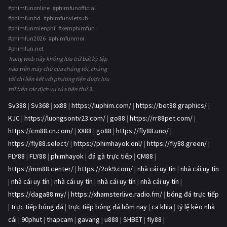
#phimfunonline #phimfunofficial
#phimfunhd #phimfunvietsub
#phimfunmienphi #xemphimfun
#phimfun2026 #phimfunmoi
#phimfun.net
Trang web này không lưu trữ bất kỳ tệp
nào trên máy chủ của chúng tôi, chúng
tôi chỉ liên kết với phương tiện được lưu
trữ trên các dịch vụ của bên thứ 3.
Sv388
|
Sv368
|
xx88
|
https://luphim.com/
|
https://bet88.graphics/
|
KJC
|
https://luongsontv23.com/
|
go88
|
https://rr88pet.com/
|
https://cm88.cn.com/
|
XX88
|
go88
|
https://fly88.uno/
|
https://fly88.select/
|
https://phimhayok.onl/
|
https://fly88.green/
|
FLY88
|
FLY88
|
phimhayok
|
đá gà trực tiếp
|
CM88
|
https://mm88.center/
|
https://2ok9.com/
|
nhà cái uy tín
|
nhà cái uy tín
|
nhà cái uy tín
|
nhà cái uy tín
|
nhà cái uy tín
|
nhà cái uy tín
|
https://daga88.my/
|
https://xhamsterlive.radio.fm/
|
bóng đá trực tiếp
|
trực tiếp bóng đá
|
trực tiếp bóng đá hôm nay
|
ca khia
|
tỷ lệ kèo nhà
cái
|
90phut
|
thapcam
|
gavang
|
u888
|
SHBET
|
fly88
|