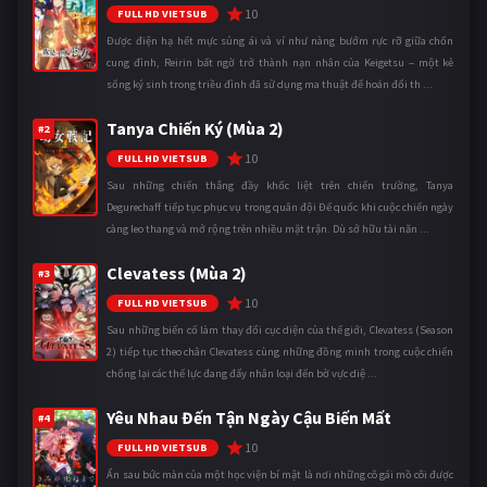
10
FULL HD VIETSUB
Được điện hạ hết mực sủng ái và ví như nàng bướm rực rỡ giữa chốn
cung đình, Reirin bất ngờ trở thành nạn nhân của Keigetsu – một kẻ
sống ký sinh trong triều đình đã sử dụng ma thuật để hoán đổi th ...
Tanya Chiến Ký (Mùa 2)
#2
10
FULL HD VIETSUB
Sau những chiến thắng đầy khốc liệt trên chiến trường, Tanya
Degurechaff tiếp tục phục vụ trong quân đội Đế quốc khi cuộc chiến ngày
càng leo thang và mở rộng trên nhiều mặt trận. Dù sở hữu tài năn ...
Clevatess (Mùa 2)
#3
10
FULL HD VIETSUB
Sau những biến cố làm thay đổi cục diện của thế giới, Clevatess (Season
2) tiếp tục theo chân Clevatess cùng những đồng minh trong cuộc chiến
chống lại các thế lực đang đẩy nhân loại đến bờ vực diệ ...
Yêu Nhau Đến Tận Ngày Cậu Biến Mất
#4
10
FULL HD VIETSUB
Ẩn sau bức màn của một học viện bí mật là nơi những cô gái mồ côi được