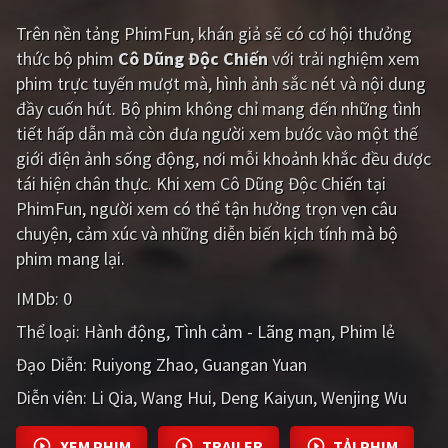
Trên nền tảng
PhimFun
, khán giả sẽ có cơ hội thưởng
Giật gân
Gia đình
thức bộ phim
Cô Dũng Độc Chiến
với trải nghiệm xem
Bí ẩn
Lịch sử
phim trực tuyến mượt mà, hình ảnh sắc nét và nội dung
đầy cuốn hút. Bộ phim không chỉ mang đến những tình
Viễn Tây
Tiểu sử
tiết hấp dẫn mà còn đưa người xem bước vào một thế
GameShow
DramaTV
giới điện ảnh sống động, nơi mỗi khoảnh khắc đều được
tái hiện chân thực. Khi xem Cô Dũng Độc Chiến tại
QUỐC GIA
PhimFun, người xem có thể tận hưởng trọn vẹn câu
chuyện, cảm xúc và những diễn biến kịch tính mà bộ
Âu - Mỹ
Trung Quốc - Hồng Kông
phim mang lại.
Hàn Quốc
Nhật Bản
IMDb:
0
Thể loại:
Hành động
Tình cảm - Lãng mạn
Phim lẻ
Ấn Độ
Việt Nam
Đạo Diễn:
Ruiyong Zhao
Guangan Yuan
Tổng hợp
Diễn viên:
Li Qia
Wang Hui
Deng Kaiyun
Wenjing Wu
CẬP NHẬT
XEM PHIM
TRAILER
TẢI PHIM