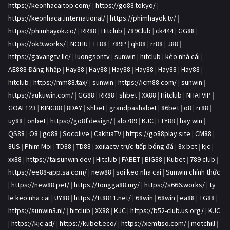
https://keonhacaitop.com/
|
https://go88.tokyo/
|
https://keonhacai.international/
|
https://phimhayok.tv/
|
https://phimhayok.co/
|
RR88
|
Hitclub
|
789Club
|
ck444
|
GG88
|
https://ok9.works/
|
NOHU
|
TT88
|
789P
|
qh88
|
rr88
|
J88
|
https://gavangtv.llc/
|
luongsontv
|
sunwin
|
hitclub
|
kèo nhà cái
|
AE888 Đăng Nhập
|
Hay88
|
Hay88
|
Hay88
|
Hay88
|
Hay88
|
Hay88
|
hitclub
|
https://mm88.tax/
|
sunwin
|
https://icm88.com/
|
sunwin
|
https://aukuwin.com/
|
GG88
|
RR88
|
shbet
|
XX88
|
Hitclub
|
NHATVIP
|
GOAL123
|
KING88
|
8DAY
|
shbet
|
grandpashabet
|
86bet
|
o8
|
rr88
|
uy88
|
onbet
|
https://go8f.design/
|
alo789
|
KJC
|
FLY88
|
hay.win
|
QS88
|
O8
|
go88
|
Socolive
|
CakhiaTV
|
https://go88play.site
|
CM88
|
8US
|
Phim Moi
|
TD88
|
TD88
|
xoilactv trực tiếp bóng đá
|
8x bet
|
kjc
|
xx88
|
https://taisunwin.dev
|
Hitclub
|
FABET
|
BIG88
|
Kubet
|
789 club
|
https://ee88-app.sa.com/
|
new88
|
soi keo nha cai
|
Sunwin chính thức
|
https://new88.pet/
|
https://tongga88.my/
|
https://s666.works/
|
ty
le keo nha cai
|
UY88
|
https://tt8811.net/
|
68win
|
68win
|
ea88
|
TG88
|
https://sunwin3.nl/
|
hitclub
|
XX88
|
KJC
|
https://b52-club.us.org/
|
KJC
|
https://kjc.ad/
|
https://kubet.eco/
|
https://xemtiso.com/
|
motchill
|