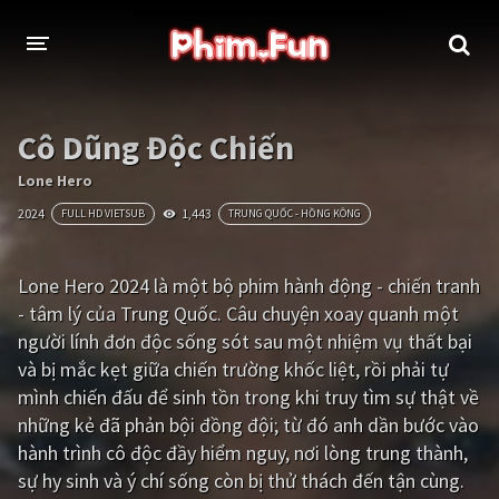
THỂ LOẠI
Cô Dũng Độc Chiến
Thần thoại - Cổ trang
Hành động
Lone Hero
2024
1,443
FULL HD VIETSUB
TRUNG QUỐC - HỒNG KÔNG
Tâm lý
Chiến tranh
Võ thuật - Kiếm hiệp
Nhạc kịch
Lone Hero 2024 là một bộ phim hành động - chiến tranh
- tâm lý của Trung Quốc. Câu chuyện xoay quanh một
Kinh dị
Tội phạm - Hình sự
người lính đơn độc sống sót sau một nhiệm vụ thất bại
Phiêu lưu
Hài hước
và bị mắc kẹt giữa chiến trường khốc liệt, rồi phải tự
mình chiến đấu để sinh tồn trong khi truy tìm sự thật về
Viễn tưởng
Khoa học - Tài liệu
những kẻ đã phản bội đồng đội; từ đó anh dần bước vào
Hoạt hình
Thể thao
hành trình cô độc đầy hiểm nguy, nơi lòng trung thành,
sự hy sinh và ý chí sống còn bị thử thách đến tận cùng.
Tình cảm - Lãng mạn
Kỳ ảo