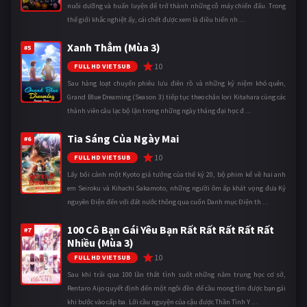
nuôi dưỡng và huấn luyện để trở thành những cỗ máy chiến đấu. Trong
thế giới khắc nghiệt ấy, cái chết được xem là điều hiển nh ...
Xanh Thẳm (Mùa 3)
#5
10
FULL HD VIETSUB
Sau hàng loạt chuyến phiêu lưu điên rồ và những kỷ niệm khó quên,
Grand Blue Dreaming (Season 3) tiếp tục theo chân Iori Kitahara cùng các
thành viên câu lạc bộ lặn trong những ngày tháng đại học đ ...
Tia Sáng Của Ngày Mai
#6
10
FULL HD VIETSUB
Lấy bối cảnh một Kyoto giả tưởng của thế kỷ 20, bộ phim kể về hai anh
em Seiroku và Kihachi Sakamoto, những người ôm ấp khát vọng đưa Kỷ
nguyên Điện đến với đất nước thông qua cuốn Danh mục Điện th ...
100 Cô Bạn Gái Yêu Bạn Rất Rất Rất Rất Rất
#7
Nhiều (Mùa 3)
10
FULL HD VIETSUB
Sau khi trải qua 100 lần thất tình suốt những năm trung học cơ sở,
Rentaro Aijo quyết định đến một ngôi đền để cầu mong tìm được bạn gái
khi bước vào cấp ba. Lời cầu nguyện của cậu được Thần Tình Y ...