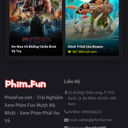
He-Man Và Những Chiến Binh
Hành Trình Của Moana
Vũ Trụ
487,988 lượt xem
236,477 lượt xem
Liên Hệ
22 đường Châu Long, P. Trúc
PhimFun.net - Trải Nghiệm
Bạch, Q. Ba Đình, Hà Nội, Việt
Nam
Xem Phim Fun Mượt Mà
Hotline: 0985646233
Nhất - Xem Phim Phải Vui
Vẻ
Email:
admin@phimfun.net
Telegram:
@golden885