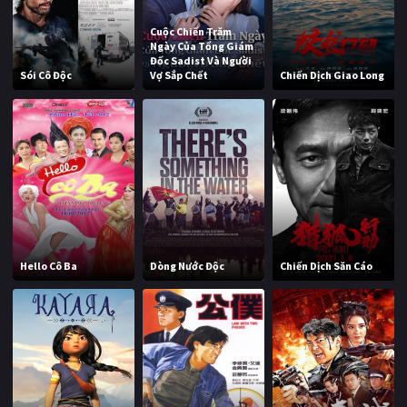
Cuộc Chiến Trăm
Ngày Của Tổng Giám
Đốc Sadist Và Người
Sói Cô Độc
Vợ Sắp Chết
Chiến Dịch Giao Long
Hello Cô Ba
Dòng Nước Độc
Chiến Dịch Săn Cáo