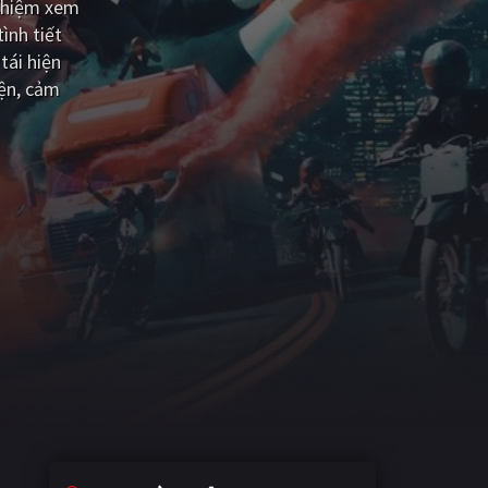
nghiệm xem
ình tiết
tái hiện
yện, cảm