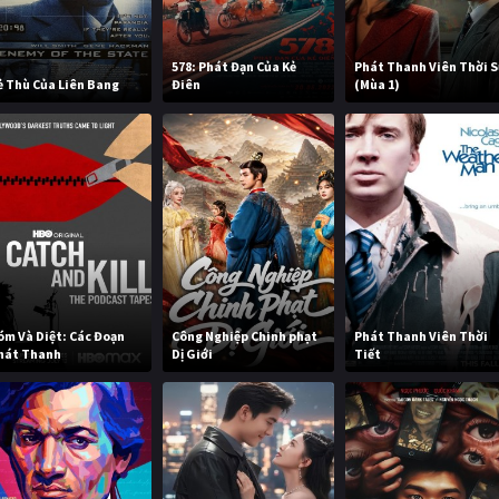
578: Phát Đạn Của Kẻ
Phát Thanh Viên Thời 
ẻ Thù Của Liên Bang
Điên
(Mùa 1)
óm Và Diệt: Các Đoạn
Công Nghiệp Chinh phạt
Phát Thanh Viên Thời
hát Thanh
Dị Giới
Tiết