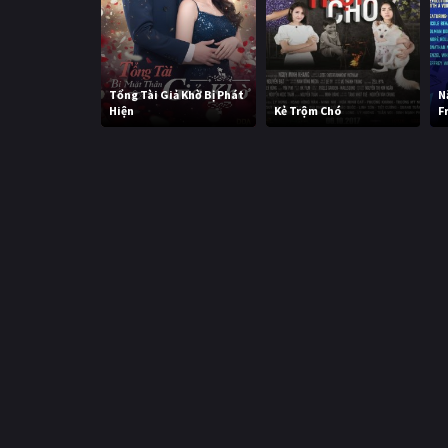
Tổng Tài Giả Khờ Bị Phát
N
Hiện
Kẻ Trộm Chó
F