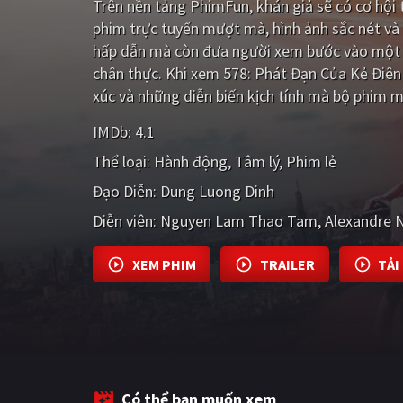
Trên nền tảng
PhimFun
, khán giả sẽ có cơ hộ
phim trực tuyến mượt mà, hình ảnh sắc nét và
hấp dẫn mà còn đưa người xem bước vào một t
chân thực. Khi xem 578: Phát Đạn Của Kẻ Điên
xúc và những diễn biến kịch tính mà bộ phim m
IMDb:
4.1
Thể loại:
Hành động
Tâm lý
Phim lẻ
Đạo Diễn:
Dung Luong Dinh
Diễn viên:
Nguyen Lam Thao Tam
Alexandre 
XEM PHIM
TRAILER
TẢI
Có thể bạn muốn xem