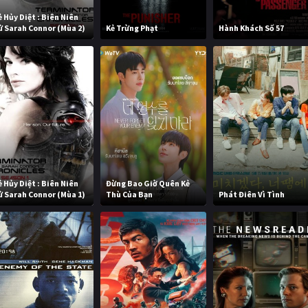
ẻ Hủy Diệt : Biên Niên
ử Sarah Connor (Mùa 2)
Kẻ Trừng Phạt
Hành Khách Số 57
ẻ Hủy Diệt : Biên Niên
Đừng Bao Giờ Quên Kẻ
ử Sarah Connor (Mùa 1)
Thù Của Bạn
Phát Điên Vì Tình