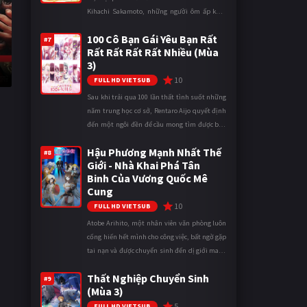
Kihachi Sakamoto, những người ôm ấp khát
vọng đưa Kỷ nguyên Điện đến với đất nước
100 Cô Bạn Gái Yêu Bạn Rất
thông qua cuốn Danh mục Điện th ...
#7
Rất Rất Rất Rất Nhiều (Mùa
3)
10
FULL HD VIETSUB
Sau khi trải qua 100 lần thất tình suốt những
năm trung học cơ sở, Rentaro Aijo quyết định
đến một ngôi đền để cầu mong tìm được bạn
gái khi bước vào cấp ba. Lời cầu nguyện của
Hậu Phương Mạnh Nhất Thế
cậu được Thần Tình Y ...
#8
Giới - Nhà Khai Phá Tân
Binh Của Vương Quốc Mê
Cung
10
FULL HD VIETSUB
Atobe Arihito, một nhân viên văn phòng luôn
cống hiến hết mình cho công việc, bất ngờ gặp
tai nạn và được chuyển sinh đến dị giới mang
tên Vương quốc Mê Cung. Tại đây, anh trở
Thất Nghiệp Chuyển Sinh
thành một mạo hiểm gi ...
#9
(Mùa 3)
5
FULL HD VIETSUB