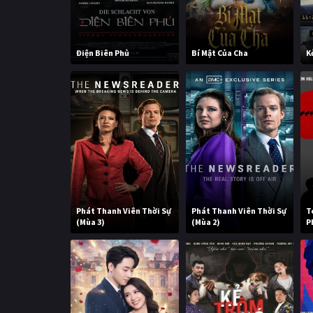
Điện Biên Phủ
Bí Mật Của Cha
K
Phát Thanh Viên Thời Sự
Phát Thanh Viên Thời Sự
T
(Mùa 3)
(Mùa 2)
P