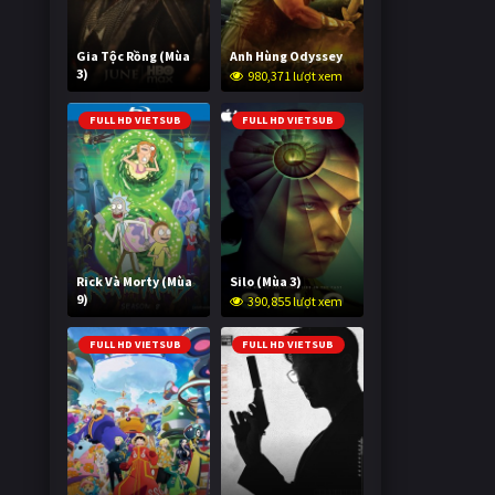
Gia Tộc Rồng (Mùa
Anh Hùng Odyssey
3)
980,371 lượt xem
2,057,632 lượt xem
FULL HD VIETSUB
FULL HD VIETSUB
Rick Và Morty (Mùa
Silo (Mùa 3)
9)
390,855 lượt xem
3,010,894 lượt xem
FULL HD VIETSUB
FULL HD VIETSUB