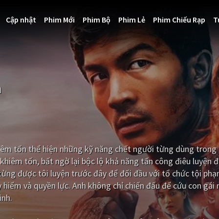
Cập nhật
Phim Mới
Phim Bộ
Phim Lẻ
Phim Chiếu Rạp
T
n
 khiêm tốn thể hiện những kỹ năng chết người từng dùng trong
khiêm tốn, bất ngờ lại bộc lộ khả năng tấn công điêu luyện 
ừng được tôi luyện trước đây để đối đầu với tổ chức tội ph
 hiểm và quyền lực. Anh không chỉ chiến đấu để cứu con gái
ình.