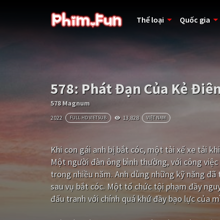
Thể loại
Quốc gia
578: Phát Đạn Của Kẻ Điê
578 Magnum
2022
13,828
FULL HD VIETSUB
VIỆT NAM
Khi con gái anh bị bắt cóc, một tài xế xe tải
Một người đàn ông bình thường, với công việc 
trong nhiều năm. Anh dùng những kỹ năng đã t
sau vụ bắt cóc. Một tổ chức tội phạm đầy nguy
đấu tranh với chính quá khứ đầy bạo lực của m