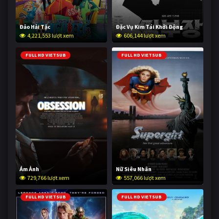
Đảo Hải Tặc
Đặc Vụ Kim Tái Khởi Động
4,221,553 lượt xem
606,144 lượt xem
FULL HD VIETSUB
FULL HD VIETSUB
Ám Ảnh
Nữ Siêu Nhân
729,766 lượt xem
557,066 lượt xem
FULL HD VIETSUB
FULL HD VIETSUB