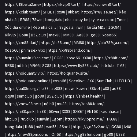
https://f8beta2.me/
|
https://rikvip97.art/
|
https://sunwin97.art/
|
https://kclub.team/
|
SHBET
|
xx88
|
8kbet
|
https://rr88.se.net/
|
kèo
nhà cái
|
RR88
|
78win
|
bongdalu
|
nha cai uy tin
|
ty le ca cuoc
|
7mcn
|
Xóc đĩa online
|
Kèo nhà cái 5
|
88goals
|
iwin
|
Tài xỉu MD5
|
1GOM
|
Rikvip
|
Go88
|
B52 club
|
max88
|
MM88
|
Ae888
|
go88
|
xoso66
|
https://cm88.dad/
|
https://hi88.uno/
|
MM88
|
https://alo789ga.com/
|
Xoso66
|
phim sex vlxx
|
https://xx88brand.com/
|
https://sunwin19.cn.com/
|
GG88
|
Xoso66
|
XX88
|
https://rr88it.com/
|
RR88
|
nổ hũ
|
MB66
|
SC88
|
https://www.fly888.club/
|
hitclub
|
f168
|
https://hoiquantv.vip/
|
https://hoiquantv.site/
|
https://hoiquantv.online/
|
xoso66
|
Socolive
|
8XX
|
SumClub
|
HITCLUB
|
https://uu88n.org/
|
tr88
|
ae888
|
mcw
|
kuwin
|
88bet
|
x88
|
ao88
|
qq88
|
sumclub
|
go88
|
B52 club
|
https://shbet.health/
|
https://vnew88.net/
|
nổ hũ
|
mu88
|
https://qs88.team/
|
https://hi88.pink
|
hz88
|
68win
|
XX88
|
8XBET
|
VN168
|
keonhacai
|
hitclub
|
789club
|
sunwin
|
1gom
|
https://rikvippro.me/
|
TK688
|
bongdalu
|
fb88
|
m88
|
win55
|
86bet
|
https://go88v2.net/
|
GG88
|
lv88
|
https://new88pm.com/
|
On68
|
https://gg88fun.com
|
go88
|
U888
|