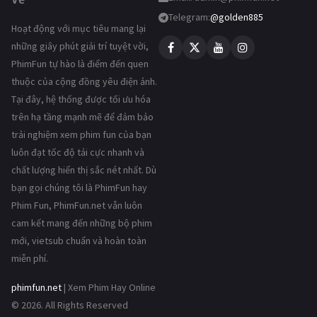
Telegram:
@golden885
Hoạt động với mục tiêu mang lại
những giây phút giải trí tuyệt vời,
PhimFun tự hào là điểm đến quen
thuộc của cộng đồng yêu điện ảnh.
Tại đây, hệ thống được tối ưu hóa
trên hạ tầng mạnh mẽ để đảm bảo
trải nghiệm xem phim fun của bạn
luôn đạt tốc độ tải cực nhanh và
chất lượng hiển thị sắc nét nhất. Dù
bạn gọi chúng tôi là PhimFun hay
Phim Fun, PhimFun.net vẫn luôn
cam kết mang đến những bộ phim
mới, vietsub chuẩn và hoàn toàn
miễn phí.
phimfun.net
| Xem Phim Hay Online
© 2026. All Rights Reserved