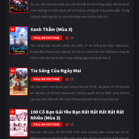
Ẩn sau bức màn của một học viện bí mật là nơi những cô gái mồ côi được
nuôi dưỡng và huấn luyện để trở thành những cỗ máy chiến đấu. Trong
thế giới khắc nghiệt ấy, cái chết được xem là điều hiển nh ...
Xanh Thẳm (Mùa 3)
#5
10
FULL HD VIETSUB
Sau hàng loạt chuyến phiêu lưu điên rồ và những kỷ niệm khó quên,
Grand Blue Dreaming (Season 3) tiếp tục theo chân Iori Kitahara cùng các
thành viên câu lạc bộ lặn trong những ngày tháng đại học đ ...
Tia Sáng Của Ngày Mai
#6
10
FULL HD VIETSUB
Lấy bối cảnh một Kyoto giả tưởng của thế kỷ 20, bộ phim kể về hai anh
em Seiroku và Kihachi Sakamoto, những người ôm ấp khát vọng đưa Kỷ
nguyên Điện đến với đất nước thông qua cuốn Danh mục Điện th ...
100 Cô Bạn Gái Yêu Bạn Rất Rất Rất Rất Rất
#7
Nhiều (Mùa 3)
10
FULL HD VIETSUB
Sau khi trải qua 100 lần thất tình suốt những năm trung học cơ sở,
Rentaro Aijo quyết định đến một ngôi đền để cầu mong tìm được bạn gái