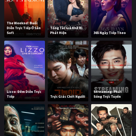
The Weeknd: Buổi
Diễn Trực Tiếp Ở Sân
Tổng Tài Giả Khờ Bị
Sofi
Phát Hiện
365 Ngày Tiếp Theo
Lizzo: Đêm Diễn Trực
Streaming: Phát
Tiếp
Trực Giác Chết Người
Sóng Trực Tuyến