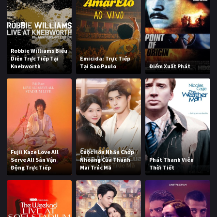
Robbie Williams Biểu
Diễn Trực Tiếp Tại
Emicida: Trực Tiếp
Knebworth
Tại Sao Paulo
Điểm Xuất Phát
Fujii Kaze Love All
Cuộc Hôn Nhân Chớp
Serve All Sân Vận
Nhoáng Của Thanh
Phát Thanh Viên
Động Trực Tiếp
Mai Trúc Mã
Thời Tiết