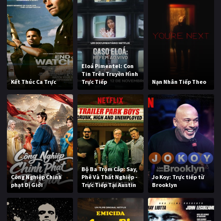
Eloá Pimentel: Con
Tin Trên Truyền Hình
Kết Thúc Ca Trực
Trực Tiếp
Nạn Nhân Tiếp Theo
Bộ Ba Trộm Cắp: Say,
Công Nghiệp Chinh
Phê Và Thất Nghiệp -
Jo Koy: Trực tiếp từ
phạt Dị Giới
Trực Tiếp Tại Austin
Brooklyn