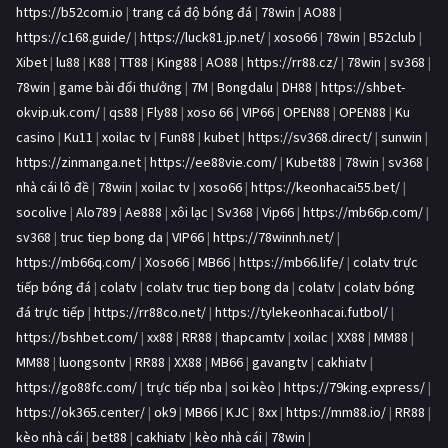
https://b52com.io
|
trang cá độ bóng đá
|
78win
|
AO88
|
https://c168.guide/
|
https://luck81.jp.net/
|
xoso66
|
78win
|
B52club
|
Xibet
|
lu88
|
K88
|
TT88
|
King88
|
AO88
|
https://rr88.cz/
|
78win
|
sv368
|
78win
|
game bài đổi thưởng
|
7M
|
Bongdalu
|
DH88
|
https://shbet-
okvip.uk.com/
|
qs88
|
Fly88
|
xoso 66
|
VIP66
|
OPEN88
|
OPEN88
|
Ku
casino
|
Ku11
|
xoilac tv
|
Fun88
|
kubet
|
https://sv368.direct/
|
sunwin
|
https://zinmanga.net
|
https://ee88vie.com/
|
Kubet88
|
78win
|
sv368
|
nhà cái lô đề
|
78win
|
xoilac tv
|
xoso66
|
https://keonhacai55.bet/
|
socolive
|
Alo789
|
Ae888
|
xôi lạc
|
Sv368
|
Vip66
|
https://mb66p.com/
|
sv368
|
truc tiep bong da
|
VIP66
|
https://78winnh.net/
|
https://mb66q.com/
|
Xoso66
|
MB66
|
https://mb66.life/
|
colatv trực
tiếp bóng đá
|
colatv
|
colatv truc tiep bong da
|
colatv
|
colatv bóng
đá trực tiếp
|
https://rr88co.net/
|
https://tylekeonhacai.futbol/
|
https://bshbet.com/
|
xx88
|
RR88
|
thapcamtv
|
xoilac
|
XX88
|
MM88
|
MM88
|
luongsontv
|
RR88
|
XX88
|
MB66
|
gavangtv
|
cakhiatv
|
https://go88fc.com/
|
trực tiếp nba
|
soi kèo
|
https://79king.express/
|
https://ok365.center/
|
ok9
|
MB66
|
KJC
|
8xx
|
https://mm88.io/
|
RR88
|
kèo nhà cái
|
bet88
|
cakhiatv
|
kèo nhà cái
|
78win
|