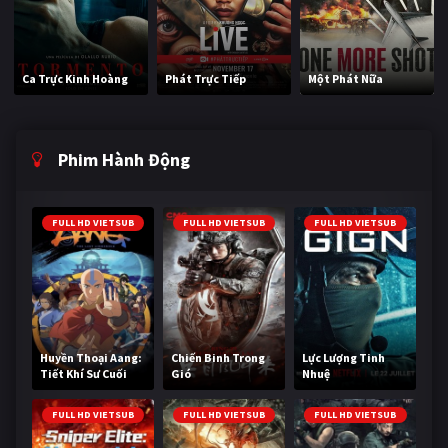
Ca Trực Kinh Hoàng
Phát Trực Tiếp
Một Phát Nữa
Phim Hành Động
FULL HD VIETSUB
FULL HD VIETSUB
FULL HD VIETSUB
Huyền Thoại Aang:
Chiến Binh Trong
Lực Lượng Tinh
Tiết Khí Sư Cuối
Gió
Nhuệ
Cùng
FULL HD VIETSUB
FULL HD VIETSUB
FULL HD VIETSUB