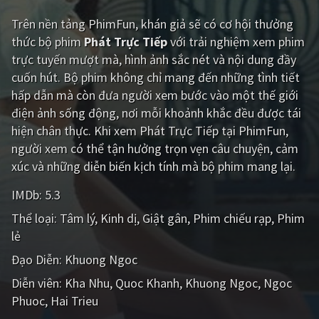
Trên nền tảng
PhimFun
, khán giả sẽ có cơ hội thưởng
Giật gân
Gia đình
thức bộ phim
Phát Trực Tiếp
với trải nghiệm xem phim
Bí ẩn
Lịch sử
trực tuyến mượt mà, hình ảnh sắc nét và nội dung đầy
cuốn hút. Bộ phim không chỉ mang đến những tình tiết
Viễn Tây
Tiểu sử
hấp dẫn mà còn đưa người xem bước vào một thế giới
GameShow
DramaTV
điện ảnh sống động, nơi mỗi khoảnh khắc đều được tái
hiện chân thực. Khi xem Phát Trực Tiếp tại PhimFun,
QUỐC GIA
người xem có thể tận hưởng trọn vẹn câu chuyện, cảm
xúc và những diễn biến kịch tính mà bộ phim mang lại.
Âu - Mỹ
Trung Quốc - Hồng Kông
IMDb:
5.3
Hàn Quốc
Nhật Bản
Thể loại:
Tâm lý
Kinh dị
Giật gân
Phim chiếu rạp
Phim
lẻ
Ấn Độ
Việt Nam
Đạo Diễn:
Khuong Ngoc
Tổng hợp
Diễn viên:
Kha Nhu
Quoc Khanh
Khuong Ngoc
Ngoc
Phuoc
Hai Trieu
CẬP NHẬT