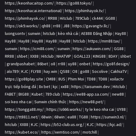
https://keonhacaitop.com/
|
https://go88.tokyo/
|
https://keonhacai.international/
|
https://phimhayok.tv/
|
https://phimhayok.co/
|
RR88
|
Hitclub
|
789Club
|
ck444
|
GG88
|
https://ok9.works/
|
qh88
|
rr88
|
J88
|
https://gavangtv.llc/
|
luongsontv
|
sunwin
|
hitclub
|
kèo nhà cái
|
AE888 Đăng Nhập
|
Hay88
|
Hay88
|
Hay88
|
Hay88
|
Hay88
|
Hay88
|
hitclub
|
https://mm88.tax/
|
sunwin
|
https://icm88.com/
|
sunwin
|
https://aukuwin.com/
|
GG88
|
RR88
|
shbet
|
XX88
|
Hitclub
|
NHATVIP
|
GOAL123
|
KING88
|
8DAY
|
shbet
|
grandpashabet
|
86bet
|
o8
|
rr88
|
uy88
|
onbet
|
https://go8f.design/
|
alo789
|
KJC
|
FLY88
|
hay.win
|
QS88
|
O8
|
go88
|
Socolive
|
CakhiaTV
|
https://go88play.site
|
CM88
|
8US
|
Phim Moi
|
TD88
|
TD88
|
xoilactv
trực tiếp bóng đá
|
8x bet
|
kjc
|
xx88
|
https://taisunwin.dev
|
Hitclub
|
FABET
|
BIG88
|
Kubet
|
789 club
|
https://ee88-app.sa.com/
|
new88
|
soi keo nha cai
|
Sunwin chính thức
|
https://new88.pet/
|
https://tongga88.my/
|
https://s666.works/
|
ty le keo nha cai
|
UY88
|
https://tt8811.net/
|
68win
|
68win
|
ea88
|
TG88
|
https://sunwin3.nl/
|
hitclub
|
XX88
|
KJC
|
https://b52-club.us.org/
|
KJC
|
https://kjc.ad/
|
https://kubet.eco/
|
https://xemtiso.com/
|
motchill
|