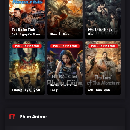
Tay Ngắm Tinh
Độc Thích Nhập
Anh: Nguy Cơ Nano
Nhện Ăn Hồn
Hầu
FULL HD VIETSUB
FULL HD VIETSUB
FULL HD VIETSUB
Nữ Đặc Cảnh Phản
Tương Tây Quỷ Sự
Công
Yêu Thần Lệnh
Phim Anime