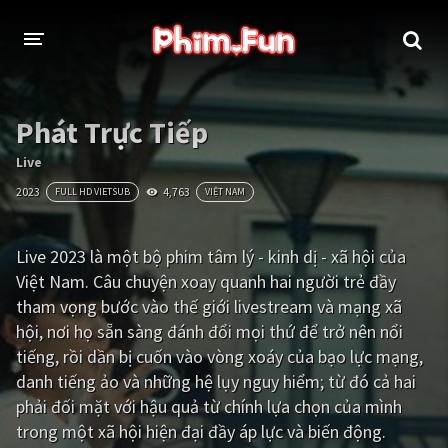
THỂ LOẠI
Phát Trực Tiếp
Thần thoại - Cổ trang
Hành động
Live
2023
4,763
FULL HD VIETSUB
VIỆT NAM
Tâm lý
Chiến tranh
Võ thuật - Kiếm hiệp
Nhạc kịch
Live 2023 là một bộ phim tâm lý - kinh dị - xã hội của
Việt Nam. Câu chuyện xoay quanh hai người trẻ đầy
Kinh dị
Tội phạm - Hình sự
tham vọng bước vào thế giới livestream và mạng xã
Phiêu lưu
Hài hước
hội, nơi họ sẵn sàng đánh đổi mọi thứ để trở nên nổi
tiếng, rồi dần bị cuốn vào vòng xoáy của bạo lực mạng,
Viễn tưởng
Khoa học - Tài liệu
danh tiếng ảo và những hệ lụy nguy hiểm; từ đó cả hai
Hoạt hình
Thể thao
phải đối mặt với hậu quả từ chính lựa chọn của mình
trong một xã hội hiện đại đầy áp lực và biến động.
Tình cảm - Lãng mạn
Kỳ ảo