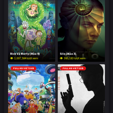
Rick Và Morty (Mùa 9)
Silo (Mùa 3)
3,007,584 lượt xem
385,183 lượt xem
FULL HD VIETSUB
FULL HD VIETSUB