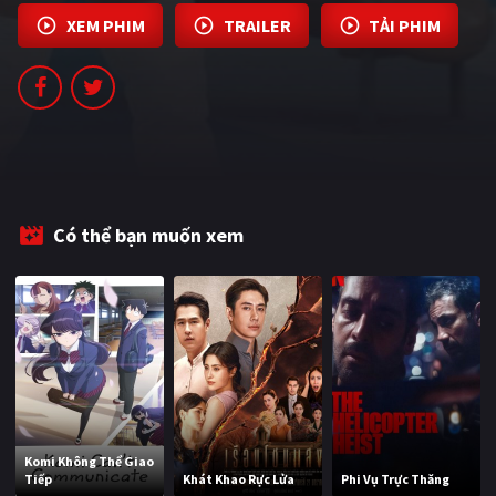
PHIM MỚI
XEM PHIM
TRAILER
TẢI PHIM
PHIM BỘ
PHIM LẺ
PHIM CHIẾU RẠP
TUYỂN TẬP PHIM
Có thể bạn muốn xem
BLOG
Komi Không Thể Giao
Tiếp
Khát Khao Rực Lửa
Phi Vụ Trực Thăng