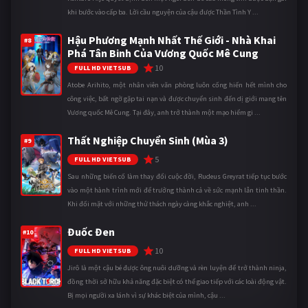
khi bước vào cấp ba. Lời cầu nguyện của cậu được Thần Tình Y ...
Hậu Phương Mạnh Nhất Thế Giới - Nhà Khai
#8
Phá Tân Binh Của Vương Quốc Mê Cung
10
FULL HD VIETSUB
Atobe Arihito, một nhân viên văn phòng luôn cống hiến hết mình cho
công việc, bất ngờ gặp tai nạn và được chuyển sinh đến dị giới mang tên
Vương quốc Mê Cung. Tại đây, anh trở thành một mạo hiểm gi ...
Thất Nghiệp Chuyển Sinh (Mùa 3)
#9
5
FULL HD VIETSUB
Sau những biến cố làm thay đổi cuộc đời, Rudeus Greyrat tiếp tục bước
vào một hành trình mới để trưởng thành cả về sức mạnh lẫn tinh thần.
Khi đối mặt với những thử thách ngày càng khắc nghiệt, anh ...
Đuốc Đen
#10
10
FULL HD VIETSUB
Jirô là một cậu bé được ông nuôi dưỡng và rèn luyện để trở thành ninja,
đồng thời sở hữu khả năng đặc biệt có thể giao tiếp với các loài động vật.
Bị mọi người xa lánh vì sự khác biệt của mình, cậu ...