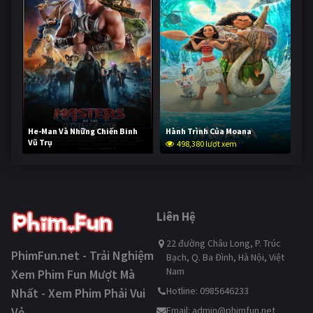
He-Man Và Những Chiến Binh
Hành Trình Của Moana
Vũ Trụ
498,380 lượt xem
247,830 lượt xem
Liên Hệ
22 đường Châu Long, P. Trúc
PhimFun.net - Trải Nghiệm
Bạch, Q. Ba Đình, Hà Nội, Việt
Nam
Xem Phim Fun Mượt Mà
Hotline: 0985646233
Nhất - Xem Phim Phải Vui
Vẻ
Email:
admin@phimfun.net