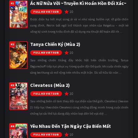
Ác Nữ Nửa Vời ~Truyền Kì Hoán Hồn Đổi Xác~
#1
10
FULL HD VIETSUB
Được điện hạ hết mực sủng ái và ví như nàng bướm rực rỡ giữa chốn
cung đình, Reirin bất ngờ trở thành nạn nhân của Keigetsu – một kẻ
sống ký sinh trong triều đình đã sử dụng ma thuật để hoán đổi th ...
Tanya Chiến Ký (Mùa 2)
#2
10
FULL HD VIETSUB
Sau những chiến thắng đầy khốc liệt trên chiến trường, Tanya
Degurechaff tiếp tục phục vụ trong quân đội Đế quốc khi cuộc chiến ngày
càng leo thang và mở rộng trên nhiều mặt trận. Dù sở hữu tài năn ...
Clevatess (Mùa 2)
#3
10
FULL HD VIETSUB
Sau những biến cố làm thay đổi cục diện của thế giới, Clevatess (Season
2) tiếp tục theo chân Clevatess cùng những đồng minh trong cuộc chiến
chống lại các thế lực đang đẩy nhân loại đến bờ vực diệ ...
Yêu Nhau Đến Tận Ngày Cậu Biến Mất
#4
10
FULL HD VIETSUB