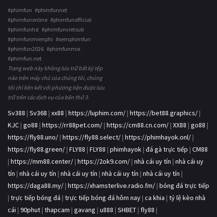
#phimfun #phimfunnet
#phimfunonline #phimfunofficial
#phimfunhd #phimfunvietsub
#phimfunmienphi #xemphimfun
#phimfun2026 #phimfunmoi
#phimfun.net
Trang web này không lưu trữ bất kỳ tệp
nào trên máy chủ của chúng tôi, chúng
tôi chỉ liên kết với phương tiện được lưu
trữ trên các dịch vụ của bên thứ 3.
Sv388
|
Sv368
|
xx88
|
https://luphim.com/
|
https://bet88.graphics/
|
KJC
|
go88
|
https://rr88pet.com/
|
https://cm88.cn.com/
|
XX88
|
go88
|
https://fly88.uno/
|
https://fly88.select/
|
https://phimhayok.onl/
|
https://fly88.green/
|
FLY88
|
FLY88
|
phimhayok
|
đá gà trực tiếp
|
CM88
|
https://mm88.center/
|
https://2ok9.com/
|
nhà cái uy tín
|
nhà cái uy
tín
|
nhà cái uy tín
|
nhà cái uy tín
|
nhà cái uy tín
|
nhà cái uy tín
|
https://daga88.my/
|
https://xhamsterlive.radio.fm/
|
bóng đá trực tiếp
|
trực tiếp bóng đá
|
trực tiếp bóng đá hôm nay
|
ca khia
|
tỷ lệ kèo nhà
cái
|
90phut
|
thapcam
|
gavang
|
u888
|
SHBET
|
fly88
|