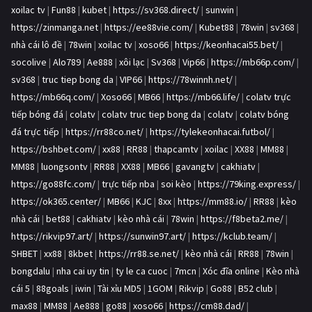
xoilac tv
|
Fun88
|
kubet
|
https://sv368.direct/
|
sunwin
|
https://zinmanga.net
|
https://ee88vie.com/
|
Kubet88
|
78win
|
sv368
|
nhà cái lô đề
|
78win
|
xoilac tv
|
xoso66
|
https://keonhacai55.bet/
|
socolive
|
Alo789
|
Ae888
|
xôi lạc
|
Sv368
|
Vip66
|
https://mb66p.com/
|
sv368
|
truc tiep bong da
|
VIP66
|
https://78winnh.net/
|
https://mb66q.com/
|
Xoso66
|
MB66
|
https://mb66.life/
|
colatv trực
tiếp bóng đá
|
colatv
|
colatv truc tiep bong da
|
colatv
|
colatv bóng
đá trực tiếp
|
https://rr88co.net/
|
https://tylekeonhacai.futbol/
|
https://bshbet.com/
|
xx88
|
RR88
|
thapcamtv
|
xoilac
|
XX88
|
MM88
|
MM88
|
luongsontv
|
RR88
|
XX88
|
MB66
|
gavangtv
|
cakhiatv
|
https://go88fc.com/
|
trực tiếp nba
|
soi kèo
|
https://79king.express/
|
https://ok365.center/
|
MB66
|
KJC
|
8xx
|
https://mm88.io/
|
RR88
|
kèo
nhà cái
|
bet88
|
cakhiatv
|
kèo nhà cái
|
78win
|
https://f8beta2.me/
|
https://rikvip97.art/
|
https://sunwin97.art/
|
https://kclub.team/
|
SHBET
|
xx88
|
8kbet
|
https://rr88.se.net/
|
kèo nhà cái
|
RR88
|
78win
|
bongdalu
|
nha cai uy tin
|
ty le ca cuoc
|
7mcn
|
Xóc đĩa online
|
Kèo nhà
cái 5
|
88goals
|
iwin
|
Tài xỉu MD5
|
1GOM
|
Rikvip
|
Go88
|
B52 club
|
max88
|
MM88
|
Ae888
|
go88
|
xoso66
|
https://cm88.dad/
|