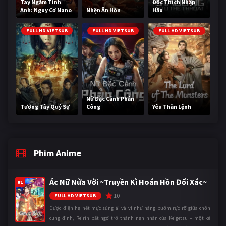
Tay Ngắm Tinh
Độc Thích Nhập
Anh: Nguy Cơ Nano
Nhện Ăn Hồn
Hầu
FULL HD VIETSUB
FULL HD VIETSUB
FULL HD VIETSUB
Nữ Đặc Cảnh Phản
Tương Tây Quỷ Sự
Công
Yêu Thần Lệnh
Phim Anime
Ác Nữ Nửa Vời ~Truyền Kì Hoán Hồn Đổi Xác~
#1
10
FULL HD VIETSUB
Được điện hạ hết mực sủng ái và ví như nàng bướm rực rỡ giữa chốn
cung đình, Reirin bất ngờ trở thành nạn nhân của Keigetsu – một kẻ