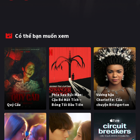
Có thể bạn muốn xem
Phía Sau Bức Màn:
Vương hậu
Cậu Bé Mất Tích –
Charlotte: Câu
Quỷ Cẩu
Bóng Tối Đầu Tiên
chuyện Bridgerton