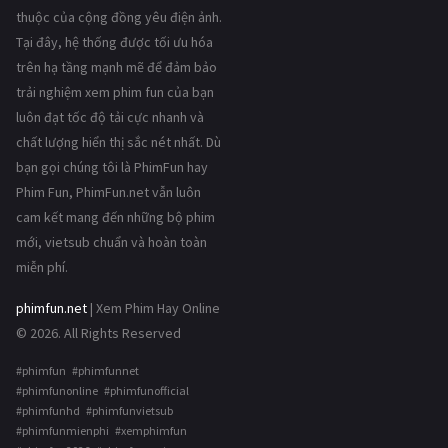
thuộc của cộng đồng yêu điện ảnh.
Tại đây, hệ thống được tối ưu hóa
trên hạ tầng mạnh mẽ để đảm bảo
trải nghiệm xem phim fun của bạn
luôn đạt tốc độ tải cực nhanh và
chất lượng hiển thị sắc nét nhất. Dù
bạn gọi chúng tôi là PhimFun hay
Phim Fun, PhimFun.net vẫn luôn
cam kết mang đến những bộ phim
mới, vietsub chuẩn và hoàn toàn
miễn phí.
phimfun.net
| Xem Phim Hay Online
© 2026. All Rights Reserved
#phimfun #phimfunnet
#phimfunonline #phimfunofficial
#phimfunhd #phimfunvietsub
#phimfunmienphi #xemphimfun