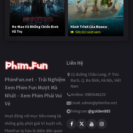
He-Man Và Những Chiến Binh
Hành Trình Của Moana
Vũ Trụ
500,021 lượt xem
249,522 lượt xem
Liên Hệ
22 đường Châu Long, P. Trúc
PhimFun.net - Trải Nghiệm
Bạch, Q. Ba Đình, Hà Nội, Việt
Nam
Xem Phim Fun Mượt Mà
Hotline: 0985646233
Nhất - Xem Phim Phải Vui
Vẻ
Email:
admin@phimfun.net
Telegram:
@golden885
Hoạt động với mục tiêu mang lại
những giây phút giải trí tuyệt vời,
PhimFun tự hào là điểm đến quen