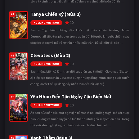
sống ký sinh trong triều đình đã sử dụng ma thuật để hoán đổi th ...
Tanya Chiến Ký (Mùa 2)
#2
10
FULL HD VIETSUB
Sau những chiến thắng đầy khốc liệt trên chiến trường, Tanya
Degurechaff tiếp tục phục vụ trong quân đội Đế quốc khi cuộc chiến ngày
càng leo thang và mở rộng trên nhiều mặt trận. Dù sở hữu tài năn ...
Clevatess (Mùa 2)
#3
10
FULL HD VIETSUB
Sau những biến cố làm thay đổi cục diện của thế giới, Clevatess (Season
2) tiếp tục theo chân Clevatess cùng những đồng minh trong cuộc chiến
chống lại các thế lực đang đẩy nhân loại đến bờ vực diệ ...
Yêu Nhau Đến Tận Ngày Cậu Biến Mất
#4
10
FULL HD VIETSUB
Ẩn sau bức màn của một học viện bí mật là nơi những cô gái mồ côi được
nuôi dưỡng và huấn luyện để trở thành những cỗ máy chiến đấu. Trong
thế giới khắc nghiệt ấy, cái chết được xem là điều hiển nh ...
Xanh Thẳm (Mùa 3)
#5