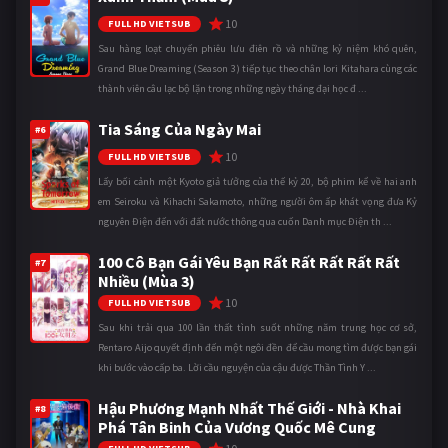
10
FULL HD VIETSUB
Sau hàng loạt chuyến phiêu lưu điên rồ và những kỷ niệm khó quên,
Grand Blue Dreaming (Season 3) tiếp tục theo chân Iori Kitahara cùng các
thành viên câu lạc bộ lặn trong những ngày tháng đại học đ ...
Tia Sáng Của Ngày Mai
#6
10
FULL HD VIETSUB
Lấy bối cảnh một Kyoto giả tưởng của thế kỷ 20, bộ phim kể về hai anh
em Seiroku và Kihachi Sakamoto, những người ôm ấp khát vọng đưa Kỷ
nguyên Điện đến với đất nước thông qua cuốn Danh mục Điện th ...
100 Cô Bạn Gái Yêu Bạn Rất Rất Rất Rất Rất
#7
Nhiều (Mùa 3)
10
FULL HD VIETSUB
Sau khi trải qua 100 lần thất tình suốt những năm trung học cơ sở,
Rentaro Aijo quyết định đến một ngôi đền để cầu mong tìm được bạn gái
khi bước vào cấp ba. Lời cầu nguyện của cậu được Thần Tình Y ...
Hậu Phương Mạnh Nhất Thế Giới - Nhà Khai
#8
Phá Tân Binh Của Vương Quốc Mê Cung