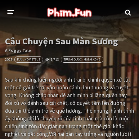
THỂ LOẠI
Câu Chuyện Sau Màn Sương
Thần thoại - Cổ trang
Hành động
A Foggy Tale
2025
1,713
FULL HD VIETSUB
TRUNG QUỐC - HỒNG KÔNG
Tâm lý
Chiến tranh
Võ thuật - Kiếm hiệp
Nhạc kịch
Sau khi chứng kiến người anh trai bị chính quyền xử tử,
một cô gái trẻ rơi vào hoàn cảnh đau thương và tuyệt
Kinh dị
Tội phạm - Hình sự
vọng. Không chấp nhận để anh mình bị lãng quên hay
Phiêu lưu
Hài hước
đối xử vô danh sau cái chết, cô quyết tâm lên đường
đưa thi thể anh trở về quê hương. Thế nhưng, hành trình
Viễn tưởng
Khoa học - Tài liệu
ấy không chỉ là chuyến đi của tình thân mà còn là cuộc
Hoạt hình
Thể thao
chiến sinh tồn đầy gian nan trong một thế giới khắc
nghiệt và bất công.Với hai bàn tay trắng và nguồn lực ít
Tình cảm - Lãng mạn
Kỳ ảo