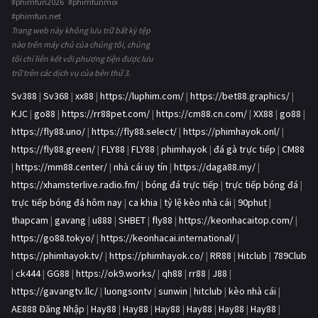
#phimfun2026 #phimfunmoi
#phimfun.net
Trang web này không lưu trữ bất kỳ tệp
nào trên máy chủ của chúng tôi, chúng
tôi chỉ liên kết với phương tiện được lưu
trữ trên các dịch vụ của bên thứ 3.
Sv388
|
Sv368
|
xx88
|
https://luphim.com/
|
https://bet88.graphics/
|
KJC
|
go88
|
https://rr88pet.com/
|
https://cm88.cn.com/
|
XX88
|
go88
|
https://fly88.uno/
|
https://fly88.select/
|
https://phimhayok.onl/
|
https://fly88.green/
|
FLY88
|
FLY88
|
phimhayok
|
đá gà trực tiếp
|
CM88
|
https://mm88.center/
|
nhà cái uy tín
|
https://daga88.my/
|
https://xhamsterlive.radio.fm/
|
bóng đá trực tiếp
|
trực tiếp bóng đá
|
trực tiếp bóng đá hôm nay
|
ca khia
|
tỷ lệ kèo nhà cái
|
90phut
|
thapcam
|
gavang
|
u888
|
SHBET
|
fly88
|
https://keonhacaitop.com/
|
https://go88.tokyo/
|
https://keonhacai.international/
|
https://phimhayok.tv/
|
https://phimhayok.co/
|
RR88
|
Hitclub
|
789Club
|
ck444
|
GG88
|
https://ok9.works/
|
qh88
|
rr88
|
J88
|
https://gavangtv.llc/
|
luongsontv
|
sunwin
|
hitclub
|
kèo nhà cái
|
AE888 Đăng Nhập
|
Hay88
|
Hay88
|
Hay88
|
Hay88
|
Hay88
|
Hay88
|