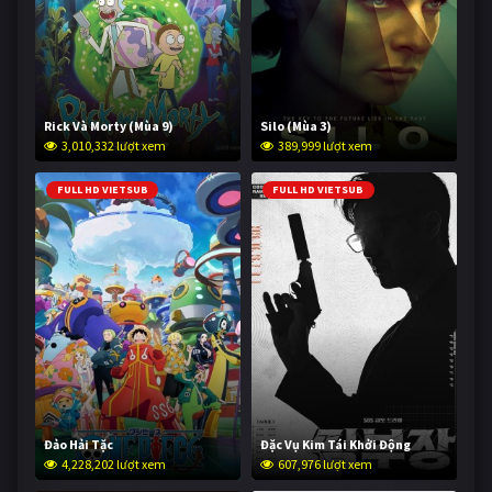
Rick Và Morty (Mùa 9)
Silo (Mùa 3)
3,010,332 lượt xem
389,999 lượt xem
FULL HD VIETSUB
FULL HD VIETSUB
Đảo Hải Tặc
Đặc Vụ Kim Tái Khởi Động
4,228,202 lượt xem
607,976 lượt xem