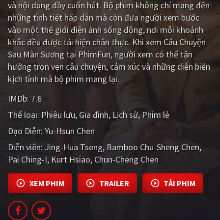
và nội dung đầy cuốn hút. Bộ phim không chỉ mang đến
PHIM MỚI
những tình tiết hấp dẫn mà còn đưa người xem bước
PHIM BỘ
vào một thế giới điện ảnh sống động, nơi mỗi khoảnh
khắc đều được tái hiện chân thực. Khi xem Câu Chuyện
PHIM LẺ
Sau Màn Sương tại PhimFun, người xem có thể tận
hưởng trọn vẹn câu chuyện, cảm xúc và những diễn biến
PHIM CHIẾU RẠP
kịch tính mà bộ phim mang lại.
TUYỂN TẬP PHIM
IMDb:
7.6
BLOG
Thể loại:
Phiêu lưu
Gia đình
Lịch sử
Phim lẻ
Đạo Diễn:
Yu-Hsun Chen
Diễn viên:
Jing-Hua Tseng
Bamboo Chu-Sheng Chen
Pai Ching-I
Kurt Hsiao
Chun-Cheng Chen
XEM PHIM
TRAILER
TẢI PHIM