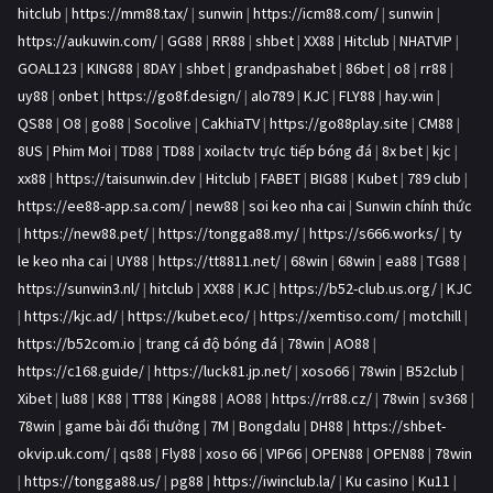
hitclub
|
https://mm88.tax/
|
sunwin
|
https://icm88.com/
|
sunwin
|
https://aukuwin.com/
|
GG88
|
RR88
|
shbet
|
XX88
|
Hitclub
|
NHATVIP
|
GOAL123
|
KING88
|
8DAY
|
shbet
|
grandpashabet
|
86bet
|
o8
|
rr88
|
uy88
|
onbet
|
https://go8f.design/
|
alo789
|
KJC
|
FLY88
|
hay.win
|
QS88
|
O8
|
go88
|
Socolive
|
CakhiaTV
|
https://go88play.site
|
CM88
|
8US
|
Phim Moi
|
TD88
|
TD88
|
xoilactv trực tiếp bóng đá
|
8x bet
|
kjc
|
xx88
|
https://taisunwin.dev
|
Hitclub
|
FABET
|
BIG88
|
Kubet
|
789 club
|
https://ee88-app.sa.com/
|
new88
|
soi keo nha cai
|
Sunwin chính thức
|
https://new88.pet/
|
https://tongga88.my/
|
https://s666.works/
|
ty
le keo nha cai
|
UY88
|
https://tt8811.net/
|
68win
|
68win
|
ea88
|
TG88
|
https://sunwin3.nl/
|
hitclub
|
XX88
|
KJC
|
https://b52-club.us.org/
|
KJC
|
https://kjc.ad/
|
https://kubet.eco/
|
https://xemtiso.com/
|
motchill
|
https://b52com.io
|
trang cá độ bóng đá
|
78win
|
AO88
|
https://c168.guide/
|
https://luck81.jp.net/
|
xoso66
|
78win
|
B52club
|
Xibet
|
lu88
|
K88
|
TT88
|
King88
|
AO88
|
https://rr88.cz/
|
78win
|
sv368
|
78win
|
game bài đổi thưởng
|
7M
|
Bongdalu
|
DH88
|
https://shbet-
okvip.uk.com/
|
qs88
|
Fly88
|
xoso 66
|
VIP66
|
OPEN88
|
OPEN88
|
78win
|
https://tongga88.us/
|
pg88
|
https://iwinclub.la/
|
Ku casino
|
Ku11
|