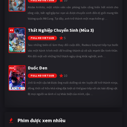
10
FULL HD VIETSUB
Atobe Arihito, một nhân viên văn phòng luôn cống hiến hết mình cho
công việc, bất ngờ gặp tai nạn và được chuyển sinh đến dị giới mang tên
Vương quốc Mê Cung. Tại đây, anh trở thành một mạo hiểm gi ...
Thất Nghiệp Chuyển Sinh (Mùa 3)
#9
5
FULL HD VIETSUB
Sau những biến cố làm thay đổi cuộc đời, Rudeus Greyrat tiếp tục bước
vào một hành trình mới để trưởng thành cả về sức mạnh lẫn tinh thần.
Khi đối mặt với những thử thách ngày càng khắc nghiệt, anh ...
Đuốc Đen
#10
10
FULL HD VIETSUB
Jirô là một cậu bé được ông nuôi dưỡng và rèn luyện để trở thành ninja,
đồng thời sở hữu khả năng đặc biệt có thể giao tiếp với các loài động vật.
Bị mọi người xa lánh vì sự khác biệt của mình, cậu ...
Phim được xem nhiều