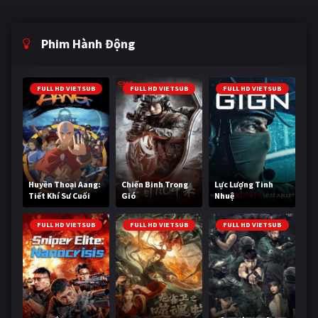
Phim Hành Động
FULL HD VIETSUB
FULL HD VIETSUB
FULL HD VIETSUB
Huyền Thoại Aang:
Chiến Binh Trong
Lực Lượng Tinh
Tiết Khí Sư Cuối
Gió
Nhuệ
Cùng
FULL HD VIETSUB
FULL HD VIETSUB
FULL HD VIETSUB