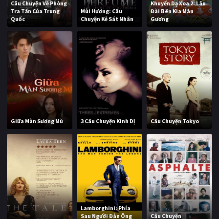
Câu Chuyện Về Phòng
Khuyển Dạ Xoa 2: Lâu
Tra Tấn Của Trung
Mùi Hương: Câu
Đài Bên Kia Màn
Quốc
Chuyện Kẻ Sát Nhân
Gương
Giữa Màn Sương Mù
3 Câu Chuyện Kinh Dị
Câu Chuyện Tokyo
Lamborghini: Phía
Sau Người Đàn Ông
Câu Chuyện