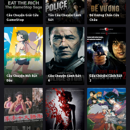
Câu Chuyện Giải Cứu
Tân Câu Chuyện Cảnh
Đế Vương Chấn Cửu
GameStop
Sát
Châu
Câu Chuyện Mới Bắt
Câu Chuyện Cảnh Sát
Câu Chuyện Cảnh Sát
Đầu
6
2