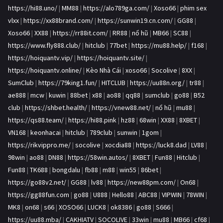
https://hi88.uno/
|
MM88
|
https://alo789ga.com/
|
Xoso66
|
phim sex
vlxx
|
https://xx88brand.com/
|
https://sunwin19.cn.com/
|
GG88
|
Xoso66
|
XX88
|
https://rr88it.com/
|
RR88
|
nổ hũ
|
MB66
|
SC88
|
https://www.fly888.club/
|
hitclub
|
77bet
|
https://mu88.help/
|
f168
|
https://hoiquantv.vip/
|
https://hoiquantv.site/
|
https://hoiquantv.online/
|
Kèo Nhà Cái
|
xoso66
|
Socolive
|
8XX
|
SumClub
|
https://79king1.fun/
|
HITCLUB
|
https://uu88n.org/
|
tr88
|
ae888
|
mcw
|
kuwin
|
88bet
|
x88
|
ao88
|
qq88
|
sumclub
|
go88
|
B52
club
|
https://shbet.health/
|
https://vnew88.net/
|
nổ hũ
|
mu88
|
https://qs88.team/
|
https://hi88.pink
|
hz88
|
68win
|
XX88
|
8XBET
|
VN168
|
keonhacai
|
hitclub
|
789club
|
sunwin
|
1gom
|
https://rikvippro.me/
|
socolive
|
xocdia88
|
https://luck8.dad
|
LV88
|
98win
|
ao88
|
DN88
|
https://58win.autos/
|
8XBET
|
Fun88
|
Hitclub
|
Fun88
|
TK688
|
bongdalu
|
fb88
|
m88
|
win55
|
86bet
|
https://go88v2.net/
|
GG88
|
lv88
|
https://new88pm.com/
|
On68
|
https://gg88fun.com
|
go88
|
U888
|
Hello88
|
ABC88
|
VIPWIN
|
78WIN
|
MK8
|
on68
|
s66
|
XOSO66
|
LUCK8
|
ok8386
|
go88
|
S666
|
https://uu88.mba/
|
CAKHIATV
|
SOCOLIVE
|
33win
|
mu88
|
MB66
|
cf68
|