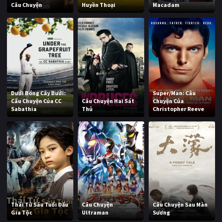
Câu Chuyện
Huyền Thoại
Macadam
Dưới Bóng Cây Bưởi:
Super/Man: Câu
Câu Chuyện Của CC
Câu Chuyện Hai Sát
Chuyện Của
Sabathia
Thủ
Christopher Reeve
Thái Tử Sáu Tuổi Đấu
Câu Chuyện
Câu Chuyện Sau Màn
Gia Tộc
Ultraman
Sương