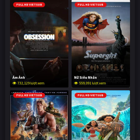
FULL HD VIETSUB
FULL HD VIETSUB
Ám Ảnh
Nữ Siêu Nhân
732,129 lượt xem
559,091 lượt xem
FULL HD VIETSUB
FULL HD VIETSUB