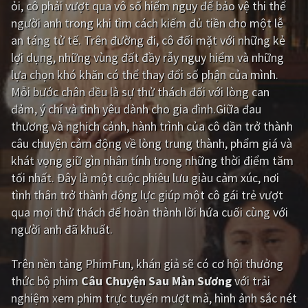
ỏi, cô phải vượt qua vô số hiểm nguy để bảo vệ thi thể
người anh trong khi tìm cách kiếm đủ tiền cho một lễ
Giật gân
Gia đình
an táng tử tế. Trên đường đi, cô đối mặt với những kẻ
Bí ẩn
Lịch sử
lợi dụng, những vùng đất đầy rẫy nguy hiểm và những
lựa chọn khó khăn có thể thay đổi số phận của mình.
Viễn Tây
Tiểu sử
Mỗi bước chân đều là sự thử thách đối với lòng can
GameShow
DramaTV
đảm, ý chí và tình yêu dành cho gia đình.Giữa đau
thương và nghịch cảnh, hành trình của cô dần trở thành
QUỐC GIA
câu chuyện cảm động về lòng trung thành, phẩm giá và
khát vọng giữ gìn nhân tính trong những thời điểm tăm
Âu - Mỹ
Trung Quốc - Hồng Kông
tối nhất. Đây là một cuộc phiêu lưu giàu cảm xúc, nơi
tình thân trở thành động lực giúp một cô gái trẻ vượt
Hàn Quốc
Nhật Bản
qua mọi thử thách để hoàn thành lời hứa cuối cùng với
Ấn Độ
Việt Nam
người anh đã khuất.
Tổng hợp
Trên nền tảng
PhimFun
, khán giả sẽ có cơ hội thưởng
thức bộ phim
Câu Chuyện Sau Màn Sương
với trải
CẬP NHẬT
nghiệm xem phim trực tuyến mượt mà, hình ảnh sắc nét