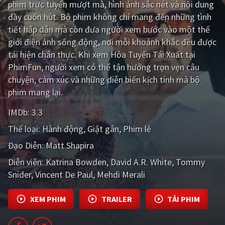
phim trực tuyến mượt mà, hình ảnh sắc nét và nội dung
đầy cuốn hút. Bộ phim không chỉ mang đến những tình
Giật gân
Gia đình
tiết hấp dẫn mà còn đưa người xem bước vào một thế
Bí ẩn
Lịch sử
giới điện ảnh sống động, nơi mỗi khoảnh khắc đều được
tái hiện chân thực. Khi xem Hỏa Tuyến Tái Xuất tại
Viễn Tây
Tiểu sử
PhimFun, người xem có thể tận hưởng trọn vẹn câu
GameShow
DramaTV
chuyện, cảm xúc và những diễn biến kịch tính mà bộ
phim mang lại.
QUỐC GIA
IMDb:
3.3
Âu - Mỹ
Trung Quốc - Hồng Kông
Thể loại:
Hành động
Giật gân
Phim lẻ
Đạo Diễn:
Matt Shapira
Hàn Quốc
Nhật Bản
Diễn viên:
Katrina Bowden
David A.R. White
Tommy
Ấn Độ
Việt Nam
Snider
Vincent De Paul
Mehdi Merali
Tổng hợp
XEM PHIM
TRAILER
TẢI PHIM
CẬP NHẬT