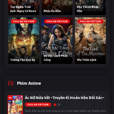
Tay Ngắm Tinh
Độc Thích Nhập
Anh: Nguy Cơ Nano
Nhện Ăn Hồn
Hầu
FULL HD VIETSUB
FULL HD VIETSUB
FULL HD VIETSUB
Nữ Đặc Cảnh Phản
Tương Tây Quỷ Sự
Công
Yêu Thần Lệnh
Phim Anime
Ác Nữ Nửa Vời ~Truyền Kì Hoán Hồn Đổi Xác~
#1
10
FULL HD VIETSUB
Được điện hạ hết mực sủng ái và ví như nàng bướm rực rỡ giữa chốn