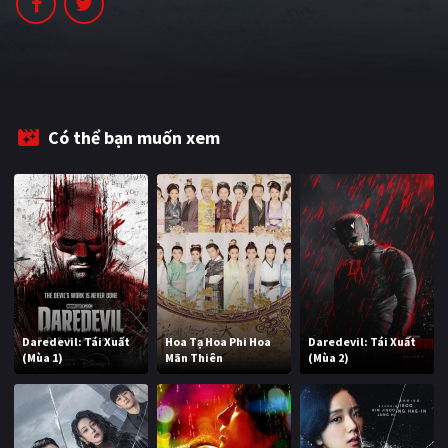
PHIM MỚI
PHIM BỘ
PHIM LẺ
Có thể bạn muốn xem
PHIM CHIẾU RẠP
TUYỂN TẬP PHIM
BLOG
Daredevil: Tái Xuất
Hoa Tạ Hoa Phi Hoa
Daredevil: Tái Xuất
(Mùa 1)
Mãn Thiên
(Mùa 2)