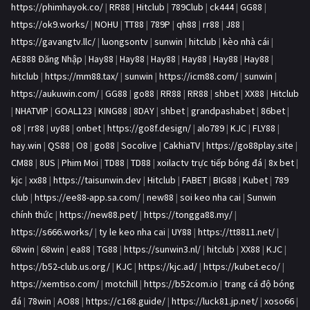
https://phimhayok.co/
|
RR88
|
Hitclub
|
789Club
|
ck444
|
GG88
|
https://ok9.works/
|
NOHU
|
TT88
|
789P
|
qh88
|
rr88
|
J88
|
https://gavangtv.llc/
|
luongsontv
|
sunwin
|
hitclub
|
kèo nhà cái
|
AE888 Đăng Nhập
|
Hay88
|
Hay88
|
Hay88
|
Hay88
|
Hay88
|
Hay88
|
hitclub
|
https://mm88.tax/
|
sunwin
|
https://icm88.com/
|
sunwin
|
https://aukuwin.com/
|
GG88
|
go88
|
RR88
|
RR88
|
shbet
|
XX88
|
Hitclub
|
NHATVIP
|
GOAL123
|
KING88
|
8DAY
|
shbet
|
grandpashabet
|
86bet
|
o8
|
rr88
|
uy88
|
onbet
|
https://go8f.design/
|
alo789
|
KJC
|
FLY88
|
hay.win
|
QS88
|
O8
|
go88
|
Socolive
|
CakhiaTV
|
https://go88play.site
|
CM88
|
8US
|
Phim Moi
|
TD88
|
TD88
|
xoilactv trực tiếp bóng đá
|
8x bet
|
kjc
|
xx88
|
https://taisunwin.dev
|
Hitclub
|
FABET
|
BIG88
|
Kubet
|
789
club
|
https://ee88-app.sa.com/
|
new88
|
soi keo nha cai
|
Sunwin
chính thức
|
https://new88.pet/
|
https://tongga88.my/
|
https://s666.works/
|
ty le keo nha cai
|
UY88
|
https://tt8811.net/
|
68win
|
68win
|
ea88
|
TG88
|
https://sunwin3.nl/
|
hitclub
|
XX88
|
KJC
|
https://b52-club.us.org/
|
KJC
|
https://kjc.ad/
|
https://kubet.eco/
|
https://xemtiso.com/
|
motchill
|
https://b52com.io
|
trang cá độ bóng
đá
|
78win
|
AO88
|
https://c168.guide/
|
https://luck81.jp.net/
|
xoso66
|