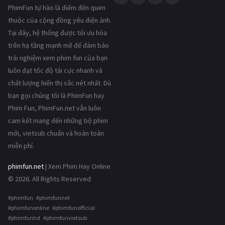
PhimFun tự hào là điểm đến quen
thuộc của cộng đồng yêu điện ảnh.
Tại đây, hệ thống được tối ưu hóa
trên hạ tầng mạnh mẽ để đảm bảo
trải nghiệm xem phim fun của bạn
luôn đạt tốc độ tải cực nhanh và
chất lượng hiển thị sắc nét nhất. Dù
bạn gọi chúng tôi là PhimFun hay
Phim Fun, PhimFun.net vẫn luôn
cam kết mang đến những bộ phim
mới, vietsub chuẩn và hoàn toàn
miễn phí.
phimfun.net
| Xem Phim Hay Online
© 2026. All Rights Reserved
#phimfun #phimfunnet
#phimfunonline #phimfunofficial
#phimfunhd #phimfunvietsub