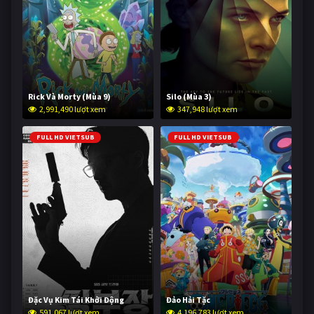
Rick Và Morty (Mùa 9)
Silo (Mùa 3)
2,991,490 lượt xem
347,948 lượt xem
FULL HD VIETSUB
FULL HD VIETSUB
Đặc Vụ Kim Tái Khởi Động
Đảo Hải Tặc
591,067 lượt xem
4,196,783 lượt xem