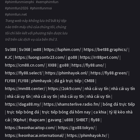
#phimfunmienphi #xemphimfun
#phimfun2026 #phimfunmoi
#phimfun.net
Trang web này không lưu trữ bất kỳ tệp
nào trên máy chủ của chúng tôi, chúng
tôi chỉ liên kết với phương tiện được lưu
trữ trên các dịch vụ của bên thứ 3.
Sv388
|
Sv368
|
xx88
|
https://luphim.com/
|
https://bet88.graphics/
|
KJC
|
https://luongsontv23.com/
|
go88
|
https://rr88pet.com/
|
https://cm88.cn.com/
|
XX88
|
go88
|
https://fly88.uno/
|
https://fly88.select/
|
https://phimhayok.onl/
|
https://fly88.green/
|
FLY88
|
FLY88
|
phimhayok
|
đá gà trực tiếp
|
CM88
|
https://mm88.center/
|
https://2ok9.com/
|
nhà cái uy tín
|
nhà cái uy tín
|
nhà cái uy tín
|
nhà cái uy tín
|
nhà cái uy tín
|
nhà cái uy tín
|
https://daga88.my/
|
https://xhamsterlive.radio.fm/
|
bóng đá trực tiếp
|
trực tiếp bóng đá
|
trực tiếp bóng đá hôm nay
|
ca khia
|
tỷ lệ kèo nhà
cái
|
90phut
|
thapcam
|
gavang
|
u888
|
SHBET
|
fly88
|
https://keonhacaitop.com/
|
https://go88.tokyo/
|
https://keonhacai.international/
|
https://phimhayok.tv/
|