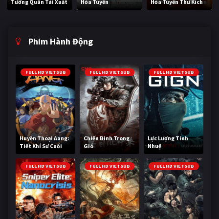
Tướng Quân Tái Xuất
Hỏa Tuyến
Hỏa Tuyến Thư Kích
Phim Hành Động
FULL HD VIETSUB
FULL HD VIETSUB
FULL HD VIETSUB
Huyền Thoại Aang:
Chiến Binh Trong
Lực Lượng Tinh
Tiết Khí Sư Cuối
Gió
Nhuệ
Cùng
FULL HD VIETSUB
FULL HD VIETSUB
FULL HD VIETSUB