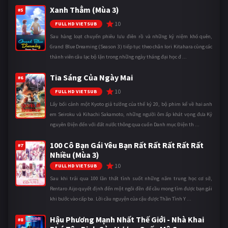
Xanh Thẳm (Mùa 3)
#5
10
FULL HD VIETSUB
Sau hàng loạt chuyến phiêu lưu điên rồ và những kỷ niệm khó quên,
Grand Blue Dreaming (Season 3) tiếp tục theo chân Iori Kitahara cùng các
thành viên câu lạc bộ lặn trong những ngày tháng đại học đ ...
Tia Sáng Của Ngày Mai
#6
10
FULL HD VIETSUB
Lấy bối cảnh một Kyoto giả tưởng của thế kỷ 20, bộ phim kể về hai anh
em Seiroku và Kihachi Sakamoto, những người ôm ấp khát vọng đưa Kỷ
nguyên Điện đến với đất nước thông qua cuốn Danh mục Điện th ...
100 Cô Bạn Gái Yêu Bạn Rất Rất Rất Rất Rất
#7
Nhiều (Mùa 3)
10
FULL HD VIETSUB
Sau khi trải qua 100 lần thất tình suốt những năm trung học cơ sở,
Rentaro Aijo quyết định đến một ngôi đền để cầu mong tìm được bạn gái
khi bước vào cấp ba. Lời cầu nguyện của cậu được Thần Tình Y ...
Hậu Phương Mạnh Nhất Thế Giới - Nhà Khai
#8