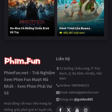
He-Man Và Những Chiến Binh
Hành Trình Của Moana
Vũ Trụ
485,987 lượt xem
233,919 lượt xem
Liên Hệ
22 đường Châu Long, P. Trúc
PhimFun.net - Trải Nghiệm
Bạch, Q. Ba Đình, Hà Nội, Việt
Nam
Xem Phim Fun Mượt Mà
Hotline: 0985646233
Nhất - Xem Phim Phải Vui
Vẻ
Email:
admin@phimfun.net
Telegram:
@golden885
Hoạt động với mục tiêu mang lại
những giây phút giải trí tuyệt vời,