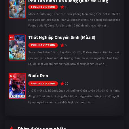
Phá Tân Binh Của Vương Quốc Mê Cung
10
FULL HD VIETSUB
Atobe Arihito, một nhân viên văn phòng luôn cống hiến hết mình cho
công việc, bất ngờ gặp tai nạn và được chuyển sinh đến dị giới mang tên
Vương quốc Mê Cung. Tại đây, anh trở thành một mạo hiểm gi ...
Thất Nghiệp Chuyển Sinh (Mùa 3)
#9
5
FULL HD VIETSUB
Sau những biến cố làm thay đổi cuộc đời, Rudeus Greyrat tiếp tục bước
vào một hành trình mới để trưởng thành cả về sức mạnh lẫn tinh thần.
Khi đối mặt với những thử thách ngày càng khắc nghiệt, anh ...
Đuốc Đen
#10
10
FULL HD VIETSUB
Jirô là một cậu bé được ông nuôi dưỡng và rèn luyện để trở thành ninja,
đồng thời sở hữu khả năng đặc biệt có thể giao tiếp với các loài động vật.
Bị mọi người xa lánh vì sự khác biệt của mình, cậu ...
Phim được xem nhiều