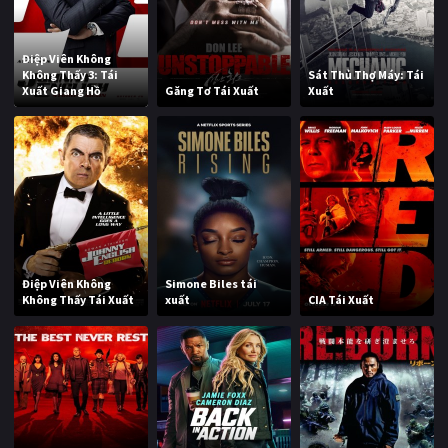
Điệp Viên Không
Không Thấy 3: Tái
Sát Thủ Thợ Máy: Tái
Xuất Giang Hồ
Găng Tơ Tái Xuất
Xuất
Điệp Viên Không
Simone Biles tái
Không Thấy Tái Xuất
xuất
CIA Tái Xuất