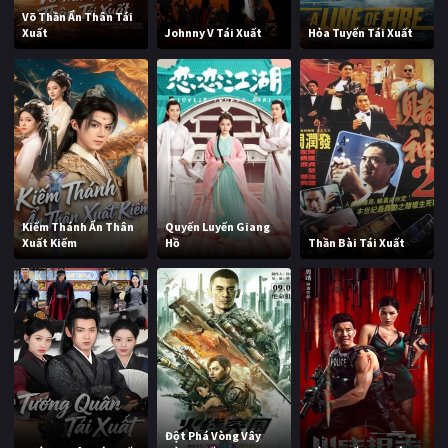
Võ Thần Ẩn Thân Tái
Xuất
Johnny V Tái Xuất
Hỏa Tuyến Tái Xuất
Kiếm Thánh Ẩn Thân
Quyến Luyến Giang
Xuất Kiếm
Hồ
Thần Bài Tái Xuất
Đột Phá Vòng Vây