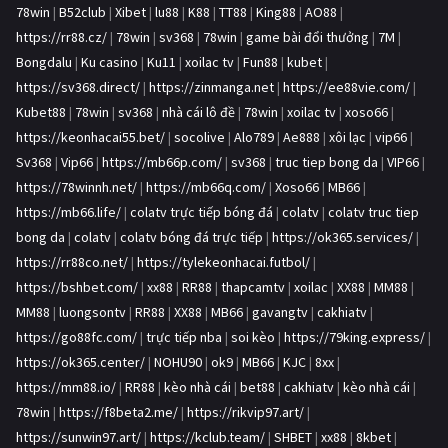
78win
|
B52club
|
Xibet
|
lu88
|
K88
|
TT88
|
King88
|
AO88
|
https://rr88.cz/
|
78win
|
sv368
|
78win
|
game bài đổi thưởng
|
7M
|
Bongdalu
|
Ku casino
|
Ku11
|
xoilac tv
|
Fun88
|
kubet
|
https://sv368.direct/
|
https://zinmanga.net
|
https://ee88vie.com/
|
Kubet88
|
78win
|
sv368
|
nhà cái lô đề
|
78win
|
xoilac tv
|
xoso66
|
https://keonhacai55.bet/
|
socolive
|
Alo789
|
Ae888
|
xôi lạc
|
vip66
|
Sv368
|
Vip66
|
https://mb66p.com/
|
sv368
|
truc tiep bong da
|
VIP66
|
https://78winnh.net/
|
https://mb66q.com/
|
Xoso66
|
MB66
|
https://mb66.life/
|
colatv trực tiếp bóng đá
|
colatv
|
colatv truc tiep
bong da
|
colatv
|
colatv bóng đá trực tiếp
|
https://ok365.services/
|
https://rr88co.net/
|
https://tylekeonhacai.futbol/
|
https://bshbet.com/
|
xx88
|
RR88
|
thapcamtv
|
xoilac
|
XX88
|
MM88
|
MM88
|
luongsontv
|
RR88
|
XX88
|
MB66
|
gavangtv
|
cakhiatv
|
https://go88fc.com/
|
trực tiếp nba
|
soi kèo
|
https://79king.express/
|
https://ok365.center/
|
NOHU90
|
ok9
|
MB66
|
KJC
|
8xx
|
https://mm88.io/
|
RR88
|
kèo nhà cái
|
bet88
|
cakhiatv
|
kèo nhà cái
|
78win
|
https://f8beta2.me/
|
https://rikvip97.art/
|
https://sunwin97.art/
|
https://kclub.team/
|
SHBET
|
xx88
|
8kbet
|