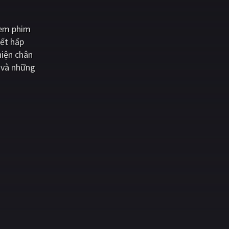
xem phim
iết hấp
hiện chân
 và những