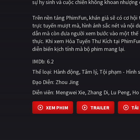
sự hy sinh và cuộc chiến không khoan nhượng c
Trên nền tảng
PhimFun
, khán giả sẽ có cơ hộ
trực tuyến mượt mà, hình ảnh sắc nét và nội 
dẫn mà còn đưa người xem bước vào một thế g
thực. Khi xem Hỏa Tuyến Thư Kích tại PhimFun
diễn biến kịch tính mà bộ phim mang lại.
IMDb:
6.2
Thể loại:
Hành động
Tâm lý
Tội phạm - Hình 
Đạo Diễn:
Zhou Jing
Diễn viên:
Mengwei Xie
Zhang Di
Lu Peng
Ho 
XEM PHIM
TRAILER
TẢI