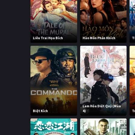
Liêu Trai Họa Bích
Hào Môn Phản Khích
T
Lam Hỏa Diệt Quỷ (Mùa
Biệt Kích
4)
T