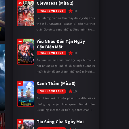
Clevatess (Mùa 2)
mặt trận. Dù sở hữu tài năn ...
#3
10
FULL HD VIETSUB
Sau những biến cố làm thay đổi cục diện của
thế giới, Clevatess (Season 2) tiếp tục theo
chân Clevatess cùng những đồng minh trong
cuộc chiến chống lại các thế lực đang đẩy nhân
Yêu Nhau Đến Tận Ngày
loại đến bờ vực diệ ...
#4
Cậu Biến Mất
10
FULL HD VIETSUB
Ẩn sau bức màn của một học viện bí mật là
nơi những cô gái mồ côi được nuôi dưỡng và
huấn luyện để trở thành những cỗ máy chiến
đấu. Trong thế giới khắc nghiệt ấy, cái chết
Xanh Thẳm (Mùa 3)
được xem là điều hiển nh ...
#5
10
FULL HD VIETSUB
Sau hàng loạt chuyến phiêu lưu điên rồ và
những kỷ niệm khó quên, Grand Blue
Dreaming (Season 3) tiếp tục theo chân Iori
Kitahara cùng các thành viên câu lạc bộ lặn
Tia Sáng Của Ngày Mai
trong những ngày tháng đại học đ ...
#6