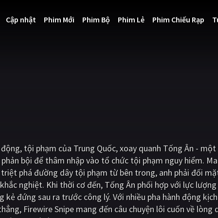
Cập nhật
Phim Mới
Phim Bộ
Phim Lẻ
Phim Chiếu Rạp
T
nh động, tội phạm của Trung Quốc, xoay quanh Tống Ân - một
g phản bội để thâm nhập vào tổ chức tội phạm nguy hiểm. M
 triệt phá đường dây tội phạm từ bên trong, anh phải đối mặt
khắc nghiệt. Khi thời cơ đến, Tống Ân phối hợp với lực lượng
kẻ đứng sau ra trước công lý. Với nhiều pha hành động kịch 
hẳng, Firewire Snipe mang đến câu chuyện lôi cuốn về lòng 