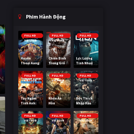
Phim Hành Động
FULL HD
FULL HD
FULL HD
VIETSUB
VIETSUB
VIETSUB
Huyền
Chiến Binh
Lực Lượng
Thoại Aang:
Trong Gió
Tinh Nhuệ
Tiết Khí Sư
Cuối Cùng
FULL HD
FULL HD
FULL HD
VIETSUB
VIETSUB
VIETSUB
Tay Ngắm
Nhện Ăn
Độc Thích
Tinh Anh:
Hồn
Nhập Hầu
Nguy Cơ
Nano
FULL HD
FULL HD
FULL HD
VIETSUB
VIETSUB
VIETSUB