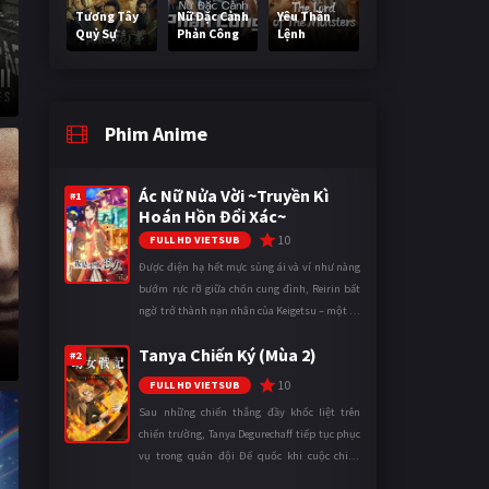
Tương Tây
Nữ Đặc Cảnh
Yêu Thần
Quỷ Sự
Phản Công
Lệnh
Phim Anime
Ác Nữ Nửa Vời ~Truyền Kì
#1
Hoán Hồn Đổi Xác~
10
FULL HD VIETSUB
Được điện hạ hết mực sủng ái và ví như nàng
bướm rực rỡ giữa chốn cung đình, Reirin bất
ngờ trở thành nạn nhân của Keigetsu – một kẻ
sống ký sinh trong triều đình đã sử dụng ma
Tanya Chiến Ký (Mùa 2)
thuật để hoán đổi th ...
#2
10
FULL HD VIETSUB
Sau những chiến thắng đầy khốc liệt trên
chiến trường, Tanya Degurechaff tiếp tục phục
vụ trong quân đội Đế quốc khi cuộc chiến
ngày càng leo thang và mở rộng trên nhiều