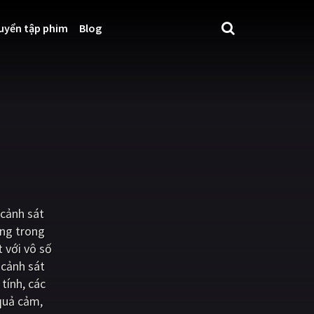
uyển tập phim
Blog
 cảnh sát
ang trong
 với vô số
 cảnh sát
tính, các
quả cảm,