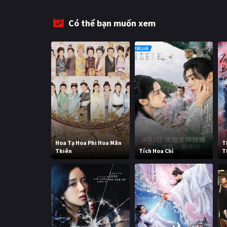
Có thể bạn muốn xem
Hoa Tạ Hoa Phi Hoa Mãn
T
Thiên
Tích Hoa Chỉ
T