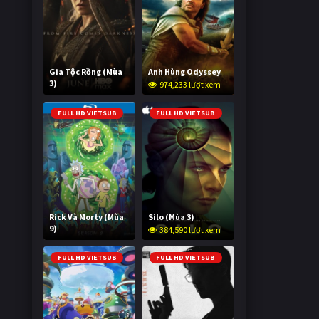
Gia Tộc Rồng (Mùa
Anh Hùng Odyssey
3)
974,233 lượt xem
2,042,180 lượt xem
FULL HD VIETSUB
FULL HD VIETSUB
Rick Và Morty (Mùa
Silo (Mùa 3)
9)
384,590 lượt xem
3,007,294 lượt xem
FULL HD VIETSUB
FULL HD VIETSUB