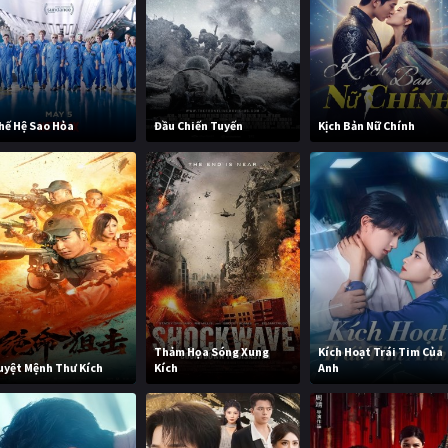
hế Hệ Sao Hỏa
Đầu Chiến Tuyến
Kịch Bản Nữ Chính
Thảm Họa Sóng Xung
Kích Hoạt Trái Tim Của
uyệt Mệnh Thư Kích
Kích
Anh