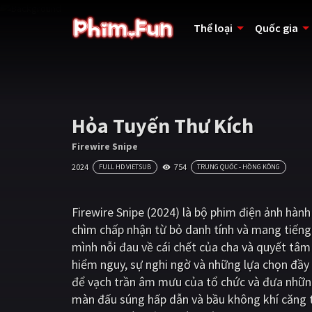
Thể loại
Quốc gia
Hỏa Tuyến Thư Kích
Firewire Snipe
2024
754
FULL HD VIETSUB
TRUNG QUỐC - HỒNG KÔNG
Firewire Snipe (2024) là bộ phim điện ảnh hà
chìm chấp nhận từ bỏ danh tính và mang tiến
mình nỗi đau về cái chết của cha và quyết tâm
hiểm nguy, sự nghi ngờ và những lựa chọn đầy 
để vạch trần âm mưu của tổ chức và đưa những 
màn đấu súng hấp dẫn và bầu không khí căng t