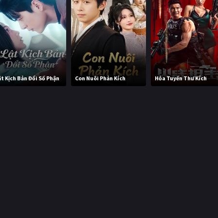
ật Kịch Bản Đổi Số Phận
Con Nuôi Phản Kích
Hỏa Tuyến Thư Kích