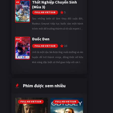
Thất Nghiệp Chuyển Sinh
thành một mạo hiểm gi ...
#9
(Mùa 3)
5
FULL HD VIETSUB
Sau những biến cố làm thay đổi cuộc đời,
Rudeus Greyrat tiếp tục bước vào một hành
trình mới để trưởng thành cả về sức mạnh lẫn
tinh thần. Khi đối mặt với những thử thách
Đuốc Đen
ngày càng khắc nghiệt, anh ...
#10
10
FULL HD VIETSUB
Jirô là một cậu bé được ông nuôi dưỡng và rèn
luyện để trở thành ninja, đồng thời sở hữu
khả năng đặc biệt có thể giao tiếp với các loài
động vật. Bị mọi người xa lánh vì sự khác biệt
của mình, cậu ...
Phim được xem nhiều
FULL HD VIETSUB
FULL HD VIETSUB