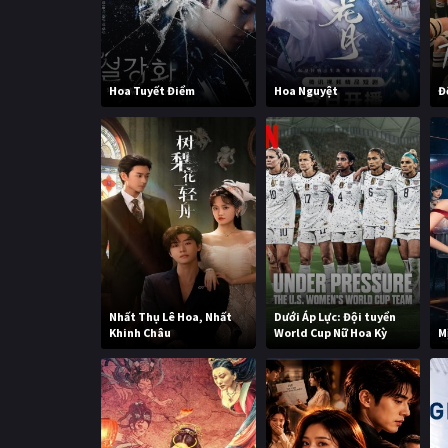
Hoa Tuyết Điểm
Hoa Nguyệt
Đ
Nhất Thụ Lê Hoa, Nhất
Dưới Áp Lực: Đội tuyển
Khinh Châu
World Cup Nữ Hoa Kỳ
M