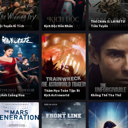
Thế Chiến II: Lời Kể Từ
ội Tuyển Kì Tích
Kịch Độc Hôn Nhân
Tiền Tuyến
Thảm Họa Toàn Tập: Bi
ị Ảnh Cuồng Hoa
Kịch Astroworld
Không Thể Tha Thứ