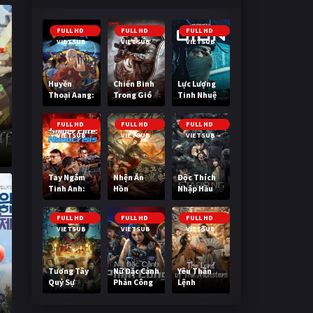
FULL HD
FULL HD
FULL HD
VIETSUB
VIETSUB
VIETSUB
Huyền
Chiến Binh
Lực Lượng
Thoại Aang:
Trong Gió
Tinh Nhuệ
Tiết Khí Sư
Cuối Cùng
FULL HD
FULL HD
FULL HD
VIETSUB
VIETSUB
VIETSUB
Tay Ngắm
Nhện Ăn
Độc Thích
Tinh Anh:
Hồn
Nhập Hầu
Nguy Cơ
Nano
FULL HD
FULL HD
FULL HD
VIETSUB
VIETSUB
VIETSUB
Tương Tây
Nữ Đặc Cảnh
Yêu Thần
Quỷ Sự
Phản Công
Lệnh