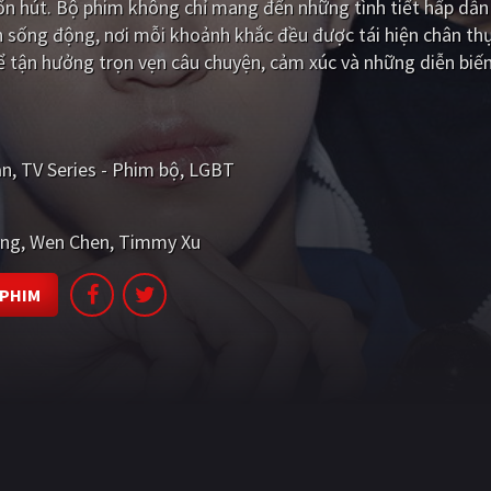
ốn hút. Bộ phim không chỉ mang đến những tình tiết hấp dẫ
 sống động, nơi mỗi khoảnh khắc đều được tái hiện chân thự
tận hưởng trọn vẹn câu chuyện, cảm xúc và những diễn biến 
ạn
TV Series - Phim bộ
LGBT
ang
Wen Chen
Timmy Xu
 PHIM