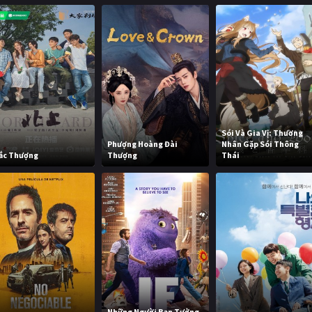
Sói Và Gia Vị: Thương
Phượng Hoàng Đài
Nhân Gặp Sói Thông
ắc Thượng
Thượng
Thái
Những Người Bạn Tưởng