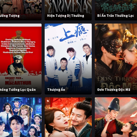
ưởng Tượng
Hiện Tượng Dị Thường
Bí Ẩn Trấn Thường Lạc
hống Tướng Lục Quân
Thượng Ẩn
Đơn Thương Độc Mã