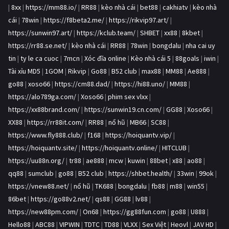
|
8xx
|
https://mm88.io/
|
RR88
|
kèo nhà cái
|
bet88
|
cakhiatv
|
kèo nhà
cái
|
78win
|
https://f8beta2.me/
|
https://rikvip97.art/
|
https://sunwin97.art/
|
https://kclub.team/
|
SHBET
|
xx88
|
8kbet
|
https://rr88.se.net/
|
kèo nhà cái
|
RR88
|
78win
|
bongdalu
|
nha cai uy
tin
|
ty le ca cuoc
|
7mcn
|
Xóc đĩa online
|
Kèo nhà cái 5
|
88goals
|
iwin
|
Tài xỉu MD5
|
1GOM
|
Rikvip
|
Go88
|
B52 club
|
max88
|
MM88
|
Ae888
|
go88
|
xoso66
|
https://cm88.dad/
|
https://hi88.uno/
|
MM88
|
https://alo789ga.com/
|
Xoso66
|
phim sex vlxx
|
https://xx88brand.com/
|
https://sunwin19.cn.com/
|
GG88
|
Xoso66
|
XX88
|
https://rr88it.com/
|
RR88
|
nổ hũ
|
MB66
|
SC88
|
https://www.fly888.club/
|
f168
|
https://hoiquantv.vip/
|
https://hoiquantv.site/
|
https://hoiquantv.online/
|
HITCLUB
|
https://uu88n.org/
|
tr88
|
ae888
|
mcw
|
kuwin
|
88bet
|
x88
|
ao88
|
qq88
|
sumclub
|
go88
|
B52 club
|
https://shbet.health/
|
33win
|
99ok
|
https://vnew88.net/
|
nổ hũ
|
TK688
|
bongdalu
|
fb88
|
m88
|
win55
|
86bet
|
https://go88v2.net/
|
qs88
|
GG88
|
lv88
|
https://new88pm.com/
|
On68
|
https://gg88fun.com
|
go88
|
U888
|
Hello88
|
ABC88
|
VIPWIN
|
TDTC
|
TD88
|
VLXX
|
Sex Việt
|
Heovl
|
JAV HD
|