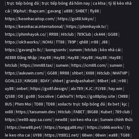
|
trực tiếp bóng đá
|
trực tiếp bóng đá hôm nay
|
ca khia
|
tỷ lệ kèo nhà
cái
|
90phut
|
thapcam
|
gavang
|
u888
|
SHBET
|
fly88
|
https://keonhacaitop.com/
|
https://go88.tokyo/
|
https://keonhacai.international/
|
https://phimhayok.tv/
|
https://phimhayok.co/
|
RR88
|
Hitclub
|
789Club
|
ck444
|
GG88
|
https://ok9.works/
|
NOHU
|
TT88
|
789P
|
qh88
|
rr88
|
J88
|
https://gavangtv.llc/
|
luongsontv
|
sunwin
|
hitclub
|
kèo nhà cái
|
AE888 Đăng Nhập
|
Hay88
|
Hay88
|
Hay88
|
Hay88
|
Hay88
|
Hay88
|
hitclub
|
https://mm88.tax/
|
sunwin
|
https://icm88.com/
|
sunwin
|
https://aukuwin.com/
|
GG88
|
RR88
|
shbet
|
XX88
|
Hitclub
|
NHATVIP
|
GOAL123
|
KING88
|
8DAY
|
shbet
|
grandpashabet
|
86bet
|
o8
|
rr88
|
uy88
|
onbet
|
https://go8f.design/
|
alo789
|
KJC
|
FLY88
|
hay.win
|
QS88
|
O8
|
go88
|
Socolive
|
CakhiaTV
|
https://go88play.site
|
CM88
|
8US
|
Phim Moi
|
TD88
|
TD88
|
xoilactv trực tiếp bóng đá
|
8x bet
|
kjc
|
xx88
|
https://taisunwin.dev
|
Hitclub
|
FABET
|
BIG88
|
Kubet
|
789 club
|
https://ee88-app.sa.com/
|
new88
|
soi keo nha cai
|
Sunwin chính thức
|
https://new88.pet/
|
https://tongga88.my/
|
https://s666.works/
|
ty
le keo nha cai
|
UY88
|
https://tt8811.net/
|
68win
|
68win
|
ea88
|
TG88
|