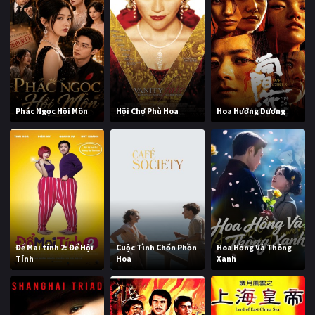
Phác Ngọc Hồi Môn
Hội Chợ Phù Hoa
Hoa Hướng Dương
Để Mai tính 2: Để Hội
Cuộc Tình Chốn Phồn
Hoa Hồng Và Thông
Tính
Hoa
Xanh