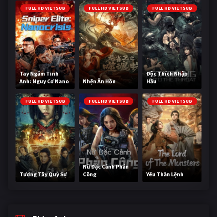
FULL HD VIETSUB
FULL HD VIETSUB
FULL HD VIETSUB
Tay Ngắm Tinh
Độc Thích Nhập
Anh: Nguy Cơ Nano
Nhện Ăn Hồn
Hầu
FULL HD VIETSUB
FULL HD VIETSUB
FULL HD VIETSUB
Nữ Đặc Cảnh Phản
Tương Tây Quỷ Sự
Công
Yêu Thần Lệnh