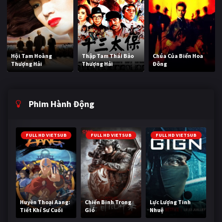
Hội Tam Hoàng
Thập Tam Thái Bảo
Chúa Của Biển Hoa
Thượng Hải
Thượng Hải
Đông
Phim Hành Động
FULL HD VIETSUB
FULL HD VIETSUB
FULL HD VIETSUB
Huyền Thoại Aang:
Chiến Binh Trong
Lực Lượng Tinh
Tiết Khí Sư Cuối
Gió
Nhuệ
Cùng