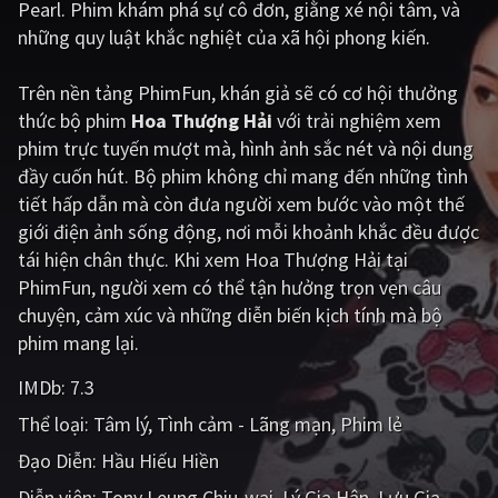
Pearl. Phim khám phá sự cô đơn, giằng xé nội tâm, và
những quy luật khắc nghiệt của xã hội phong kiến.
Giật gân
Gia đình
Bí ẩn
Lịch sử
Trên nền tảng
PhimFun
, khán giả sẽ có cơ hội thưởng
thức bộ phim
Hoa Thượng Hải
với trải nghiệm xem
Viễn Tây
Tiểu sử
phim trực tuyến mượt mà, hình ảnh sắc nét và nội dung
GameShow
DramaTV
đầy cuốn hút. Bộ phim không chỉ mang đến những tình
tiết hấp dẫn mà còn đưa người xem bước vào một thế
QUỐC GIA
giới điện ảnh sống động, nơi mỗi khoảnh khắc đều được
tái hiện chân thực. Khi xem Hoa Thượng Hải tại
Âu - Mỹ
Trung Quốc - Hồng Kông
PhimFun, người xem có thể tận hưởng trọn vẹn câu
chuyện, cảm xúc và những diễn biến kịch tính mà bộ
Hàn Quốc
Nhật Bản
phim mang lại.
Ấn Độ
Việt Nam
IMDb:
7.3
Tổng hợp
Thể loại:
Tâm lý
Tình cảm - Lãng mạn
Phim lẻ
Đạo Diễn:
Hầu Hiếu Hiền
CẬP NHẬT
Diễn viên:
Tony Leung Chiu-wai
Lý Gia Hân
Lưu Gia