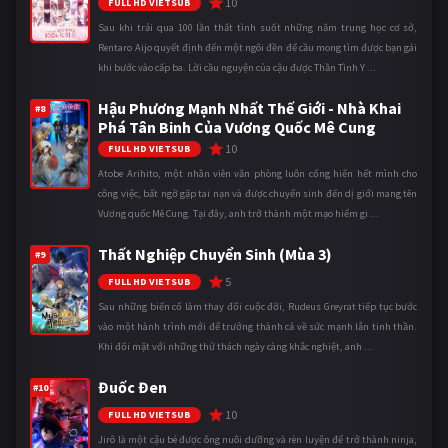
10
FULL HD VIETSUB
Sau khi trải qua 100 lần thất tình suốt những năm trung học cơ sở,
Rentaro Aijo quyết định đến một ngôi đền để cầu mong tìm được bạn gái
khi bước vào cấp ba. Lời cầu nguyện của cậu được Thần Tình Y ...
Hậu Phương Mạnh Nhất Thế Giới - Nhà Khai
#8
Phá Tân Binh Của Vương Quốc Mê Cung
10
FULL HD VIETSUB
Atobe Arihito, một nhân viên văn phòng luôn cống hiến hết mình cho
công việc, bất ngờ gặp tai nạn và được chuyển sinh đến dị giới mang tên
Vương quốc Mê Cung. Tại đây, anh trở thành một mạo hiểm gi ...
Thất Nghiệp Chuyển Sinh (Mùa 3)
#9
5
FULL HD VIETSUB
Sau những biến cố làm thay đổi cuộc đời, Rudeus Greyrat tiếp tục bước
vào một hành trình mới để trưởng thành cả về sức mạnh lẫn tinh thần.
Khi đối mặt với những thử thách ngày càng khắc nghiệt, anh ...
Đuốc Đen
#10
10
FULL HD VIETSUB
Jirô là một cậu bé được ông nuôi dưỡng và rèn luyện để trở thành ninja,