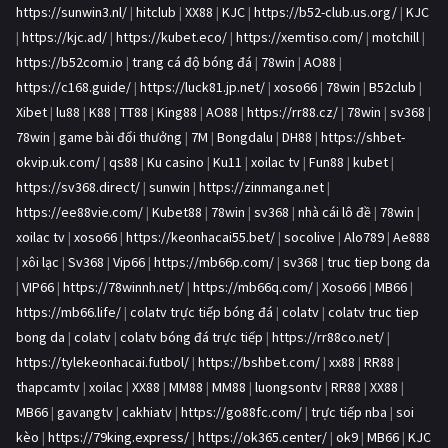
https://sunwin3.nl/
|
hitclub
|
XX88
|
KJC
|
https://b52-club.us.org/
|
KJC
|
https://kjc.ad/
|
https://kubet.eco/
|
https://xemtiso.com/
|
motchill
|
https://b52com.io
|
trang cá độ bóng đá
|
78win
|
AO88
|
https://c168.guide/
|
https://luck81.jp.net/
|
xoso66
|
78win
|
B52club
|
Xibet
|
lu88
|
K88
|
TT88
|
King88
|
AO88
|
https://rr88.cz/
|
78win
|
sv368
|
78win
|
game bài đổi thưởng
|
7M
|
Bongdalu
|
DH88
|
https://shbet-
okvip.uk.com/
|
qs88
|
Ku casino
|
Ku11
|
xoilac tv
|
Fun88
|
kubet
|
https://sv368.direct/
|
sunwin
|
https://zinmanga.net
|
https://ee88vie.com/
|
Kubet88
|
78win
|
sv368
|
nhà cái lô đề
|
78win
|
xoilac tv
|
xoso66
|
https://keonhacai55.bet/
|
socolive
|
Alo789
|
Ae888
|
xôi lạc
|
Sv368
|
Vip66
|
https://mb66p.com/
|
sv368
|
truc tiep bong da
|
VIP66
|
https://78winnh.net/
|
https://mb66q.com/
|
Xoso66
|
MB66
|
https://mb66.life/
|
colatv trực tiếp bóng đá
|
colatv
|
colatv truc tiep
bong da
|
colatv
|
colatv bóng đá trực tiếp
|
https://rr88co.net/
|
https://tylekeonhacai.futbol/
|
https://bshbet.com/
|
xx88
|
RR88
|
thapcamtv
|
xoilac
|
XX88
|
MM88
|
MM88
|
luongsontv
|
RR88
|
XX88
|
MB66
|
gavangtv
|
cakhiatv
|
https://go88fc.com/
|
trực tiếp nba
|
soi
kèo
|
https://79king.express/
|
https://ok365.center/
|
ok9
|
MB66
|
KJC