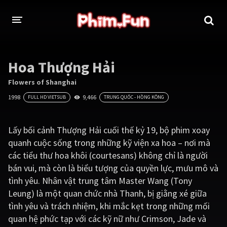
THỂ LOẠI
Hoa Thượng Hải
Thần thoại - Cổ trang
Hành động
Flowers of Shanghai
1998
9,466
FULL HD VIETSUB
TRUNG QUỐC - HỒNG KÔNG
Tâm lý
Chiến tranh
Võ thuật - Kiếm hiệp
Nhạc kịch
Lấy bối cảnh Thượng Hải cuối thế kỷ 19, bộ phim xoay
quanh cuộc sống trong những kỹ viện xa hoa – nơi mà
Kinh dị
Tội phạm - Hình sự
các tiểu thư hoa khôi (courtesans) không chỉ là người
Phiêu lưu
Hài hước
bán vui, mà còn là biểu tượng của quyền lực, mưu mô và
tình yêu. Nhân vật trung tâm Master Wang (Tony
Viễn tưởng
Khoa học - Tài liệu
Leung) là một quan chức nhà Thanh, bị giằng xé giữa
Hoạt hình
Thể thao
tình yêu và trách nhiệm, khi mắc kẹt trong những mối
quan hệ phức tạp với các kỹ nữ như Crimson, Jade và
Tình cảm - Lãng mạn
Kỳ ảo