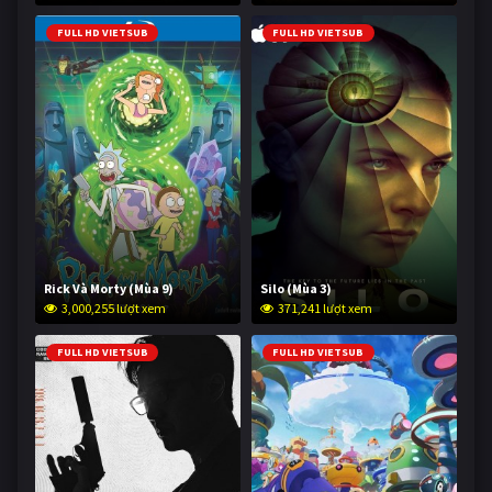
FULL HD VIETSUB
FULL HD VIETSUB
Rick Và Morty (Mùa 9)
Silo (Mùa 3)
3,000,255 lượt xem
371,241 lượt xem
FULL HD VIETSUB
FULL HD VIETSUB