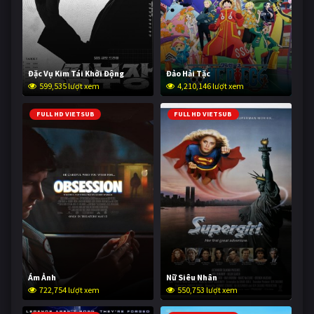
Đặc Vụ Kim Tái Khởi Động
Đảo Hải Tặc
599,535 lượt xem
4,210,146 lượt xem
FULL HD VIETSUB
FULL HD VIETSUB
Ám Ảnh
Nữ Siêu Nhân
722,754 lượt xem
550,753 lượt xem