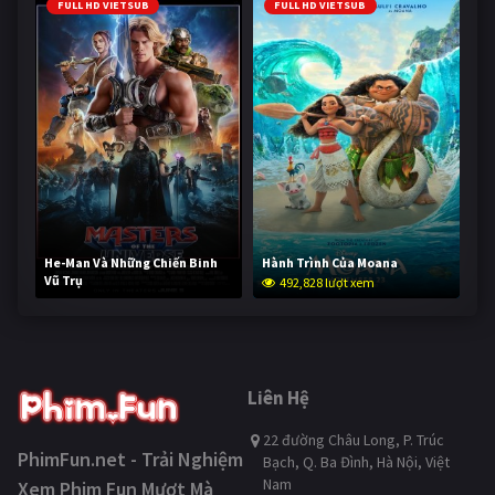
FULL HD VIETSUB
FULL HD VIETSUB
He-Man Và Những Chiến Binh
Hành Trình Của Moana
Vũ Trụ
492,828 lượt xem
241,736 lượt xem
Liên Hệ
22 đường Châu Long, P. Trúc
PhimFun.net - Trải Nghiệm
Bạch, Q. Ba Đình, Hà Nội, Việt
Nam
Xem Phim Fun Mượt Mà