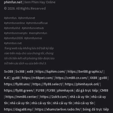
phimfun.net
| Xem Phim Hay Online
© 2026. All Rights Reserved
#phimfun #phimfunnet
#phimfunonline #phimfunofficial
#phimfunhd #phimfunvietsub
#phimfunmienphi #xemphimfun
#phimfun2026 #phimfunmoi
#phimfun.net
Trang web này không lưu trữ bất kỳ tệp
nào trên máy chủ của chúng tôi, chúng
tôi chỉ liên kết với phương tiện được lưu
trữ trên các dịch vụ của bên thứ 3.
Sv388
|
Sv368
|
xx88
|
https://luphim.com/
|
https://bet88.graphics/
|
KJC
|
go88
|
https://rr88pet.com/
|
https://cm88.cn.com/
|
XX88
|
go88
|
https://fly88.uno/
|
https://fly88.select/
|
https://phimhayok.onl/
|
https://fly88.green/
|
FLY88
|
FLY88
|
phimhayok
|
đá gà trực tiếp
|
CM88
|
https://mm88.center/
|
https://2ok9.com/
|
nhà cái uy tín
|
nhà cái uy
tín
|
nhà cái uy tín
|
nhà cái uy tín
|
nhà cái uy tín
|
nhà cái uy tín
|
https://daga88.my/
|
https://xhamsterlive.radio.fm/
|
bóng đá trực tiếp