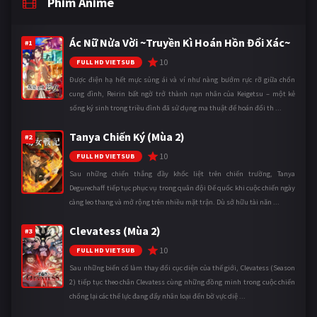
Phim Anime
Ác Nữ Nửa Vời ~Truyền Kì Hoán Hồn Đổi Xác~
#1
10
FULL HD VIETSUB
Được điện hạ hết mực sủng ái và ví như nàng bướm rực rỡ giữa chốn
cung đình, Reirin bất ngờ trở thành nạn nhân của Keigetsu – một kẻ
sống ký sinh trong triều đình đã sử dụng ma thuật để hoán đổi th ...
Tanya Chiến Ký (Mùa 2)
#2
10
FULL HD VIETSUB
Sau những chiến thắng đầy khốc liệt trên chiến trường, Tanya
Degurechaff tiếp tục phục vụ trong quân đội Đế quốc khi cuộc chiến ngày
càng leo thang và mở rộng trên nhiều mặt trận. Dù sở hữu tài năn ...
Clevatess (Mùa 2)
#3
10
FULL HD VIETSUB
Sau những biến cố làm thay đổi cục diện của thế giới, Clevatess (Season
2) tiếp tục theo chân Clevatess cùng những đồng minh trong cuộc chiến
chống lại các thế lực đang đẩy nhân loại đến bờ vực diệ ...