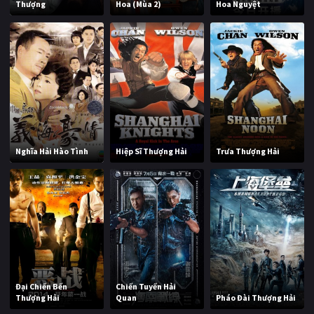
Thượng
Hoa (Mùa 2)
Hoa Nguyệt
Nghĩa Hải Hào Tình
Hiệp Sĩ Thượng Hải
Trưa Thượng Hải
Đại Chiến Bến
Chiến Tuyến Hải
Thượng Hải
Quan
Pháo Đài Thượng Hải