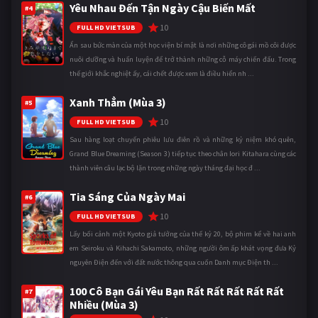
Yêu Nhau Đến Tận Ngày Cậu Biến Mất
#4
10
FULL HD VIETSUB
Ẩn sau bức màn của một học viện bí mật là nơi những cô gái mồ côi được
nuôi dưỡng và huấn luyện để trở thành những cỗ máy chiến đấu. Trong
thế giới khắc nghiệt ấy, cái chết được xem là điều hiển nh ...
Xanh Thẳm (Mùa 3)
#5
10
FULL HD VIETSUB
Sau hàng loạt chuyến phiêu lưu điên rồ và những kỷ niệm khó quên,
Grand Blue Dreaming (Season 3) tiếp tục theo chân Iori Kitahara cùng các
thành viên câu lạc bộ lặn trong những ngày tháng đại học đ ...
Tia Sáng Của Ngày Mai
#6
10
FULL HD VIETSUB
Lấy bối cảnh một Kyoto giả tưởng của thế kỷ 20, bộ phim kể về hai anh
em Seiroku và Kihachi Sakamoto, những người ôm ấp khát vọng đưa Kỷ
nguyên Điện đến với đất nước thông qua cuốn Danh mục Điện th ...
100 Cô Bạn Gái Yêu Bạn Rất Rất Rất Rất Rất
#7
Nhiều (Mùa 3)