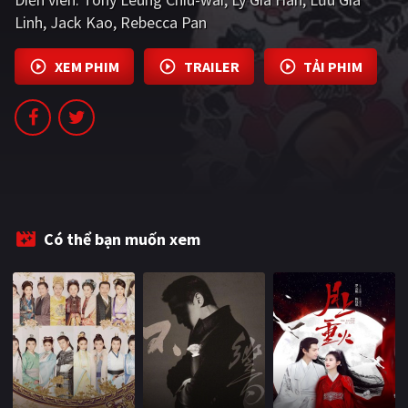
PHIM MỚI
Linh
Jack Kao
Rebecca Pan
PHIM BỘ
XEM PHIM
TRAILER
TẢI PHIM
PHIM LẺ
PHIM CHIẾU RẠP
TUYỂN TẬP PHIM
BLOG
Có thể bạn muốn xem