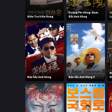
Hoàng Phi Hồng: Nam
C
Điều Tra Viên Hong
Bắc Anh Hùng
L
N
Bản Sắc Anh Hùng
Bản Sắc Anh Hùng 3
H