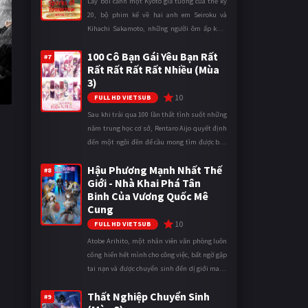
Lấy bối cảnh một Kyoto giả tưởng của thế kỷ
20, bộ phim kể về hai anh em Seiroku và
Kihachi Sakamoto, những người ôm ấp khát
vọng đưa Kỷ nguyên Điện đến với đất nước
100 Cô Bạn Gái Yêu Bạn Rất
thông qua cuốn Danh mục Điện th ...
#7
Rất Rất Rất Rất Nhiều (Mùa
3)
10
FULL HD VIETSUB
Sau khi trải qua 100 lần thất tình suốt những
năm trung học cơ sở, Rentaro Aijo quyết định
đến một ngôi đền để cầu mong tìm được bạn
gái khi bước vào cấp ba. Lời cầu nguyện của
Hậu Phương Mạnh Nhất Thế
cậu được Thần Tình Y ...
#8
Giới - Nhà Khai Phá Tân
Binh Của Vương Quốc Mê
Cung
10
FULL HD VIETSUB
Atobe Arihito, một nhân viên văn phòng luôn
cống hiến hết mình cho công việc, bất ngờ gặp
tai nạn và được chuyển sinh đến dị giới mang
tên Vương quốc Mê Cung. Tại đây, anh trở
Thất Nghiệp Chuyển Sinh
thành một mạo hiểm gi ...
#9