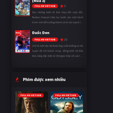
(Mùa 3)
5
FULL HD VIETSUB
Sau những biến cố làm thay đổi cuộc đời,
Rudeus Greyrat tiếp tục bước vào một hành
trình mới để trưởng thành cả về sức mạnh lẫn
tinh thần. Khi đối mặt với những thử thách
Đuốc Đen
ngày càng khắc nghiệt, anh ...
#10
10
FULL HD VIETSUB
Jirô là một cậu bé được ông nuôi dưỡng và rèn
luyện để trở thành ninja, đồng thời sở hữu
khả năng đặc biệt có thể giao tiếp với các loài
động vật. Bị mọi người xa lánh vì sự khác biệt
của mình, cậu ...
Phim được xem nhiều
FULL HD VIETSUB
FULL HD VIETSUB