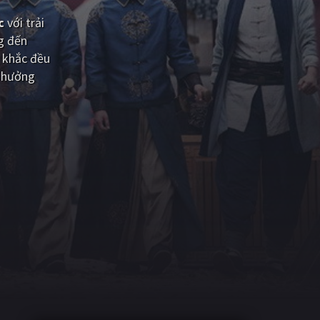
c
với trải
g đến
 khắc đều
n hưởng