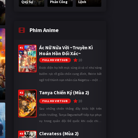
Quỷ Sự
Phản Công
Lệnh
Phim Anime
Ác Nữ Nửa Vời ~Truyền Kì
#1
Hoán Hồn Đổi Xác~
10
FULL HD VIETSUB
Được điện hạ hết mực sủng ái và ví như nàng
bướm rực rỡ giữa chốn cung đình, Reirin bất
ngờ trở thành nạn nhân của Keigetsu – một kẻ
sống ký sinh trong triều đình đã sử dụng ma
Tanya Chiến Ký (Mùa 2)
thuật để hoán đổi th ...
#2
10
FULL HD VIETSUB
Sau những chiến thắng đầy khốc liệt trên
chiến trường, Tanya Degurechaff tiếp tục phục
vụ trong quân đội Đế quốc khi cuộc chiến
ngày càng leo thang và mở rộng trên nhiều
Clevatess (Mùa 2)
mặt trận. Dù sở hữu tài năn ...
#3