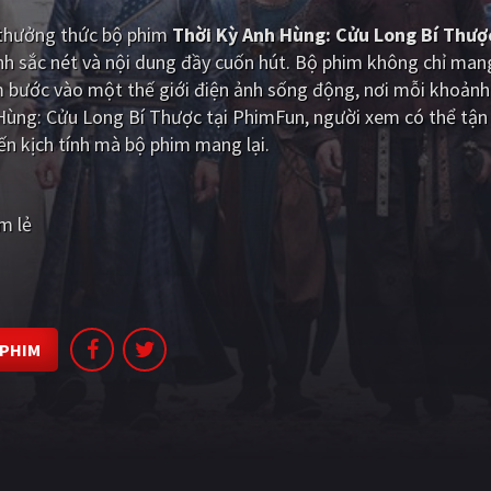
i thưởng thức bộ phim
Thời Kỳ Anh Hùng: Cửu Long Bí Thượ
h sắc nét và nội dung đầy cuốn hút. Bộ phim không chỉ man
m bước vào một thế giới điện ảnh sống động, nơi mỗi khoảnh
 Hùng: Cửu Long Bí Thược tại PhimFun, người xem có thể tậ
ến kịch tính mà bộ phim mang lại.
m lẻ
 PHIM