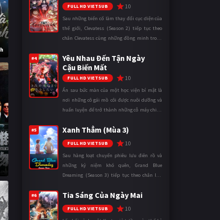
10
FULL HD VIETSUB
Sau những biến cố làm thay đổi cục diện của
thế giới, Clevatess (Season 2) tiếp tục theo
chân Clevatess cùng những đồng minh trong
cuộc chiến chống lại các thế lực đang đẩy nhân
nh
Yêu Nhau Đến Tận Ngày
loại đến bờ vực diệ ...
#4
Cậu Biến Mất
10
FULL HD VIETSUB
Ẩn sau bức màn của một học viện bí mật là
nơi những cô gái mồ côi được nuôi dưỡng và
huấn luyện để trở thành những cỗ máy chiến
đấu. Trong thế giới khắc nghiệt ấy, cái chết
Xanh Thẳm (Mùa 3)
được xem là điều hiển nh ...
#5
10
FULL HD VIETSUB
Sau hàng loạt chuyến phiêu lưu điên rồ và
những kỷ niệm khó quên, Grand Blue
Dreaming (Season 3) tiếp tục theo chân Iori
Kitahara cùng các thành viên câu lạc bộ lặn
Tia Sáng Của Ngày Mai
trong những ngày tháng đại học đ ...
#6
10
FULL HD VIETSUB