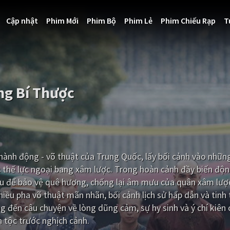
Cập nhật
Phim Mới
Phim Bộ
Phim Lẻ
Phim Chiếu Rạp
T
ng Bí Thược
 hành động - võ thuật của Trung Quốc, lấy bối cảnh vào nhữn
các thế lực ngoại bang xâm lược. Trong hoàn cảnh đầy biến độ
ấu để bảo vệ quê hương, chống lại âm mưu của quân xâm lượ
ều pha võ thuật mãn nhãn, bối cảnh lịch sử hấp dẫn và tinh 
đến câu chuyện về lòng dũng cảm, sự hy sinh và ý chí kiên
 tộc trước nghịch cảnh.