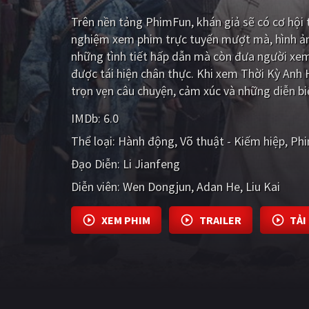
Trên nền tảng
PhimFun
, khán giả sẽ có cơ hộ
nghiệm xem phim trực tuyến mượt mà, hình ản
những tình tiết hấp dẫn mà còn đưa người xe
được tái hiện chân thực. Khi xem Thời Kỳ Anh
trọn vẹn câu chuyện, cảm xúc và những diễn bi
IMDb:
6.0
Thể loại:
Hành động
Võ thuật - Kiếm hiệp
Phi
Đạo Diễn:
Li Jianfeng
Diễn viên:
Wen Dongjun
Adan He
Liu Kai
XEM PHIM
TRAILER
TẢI