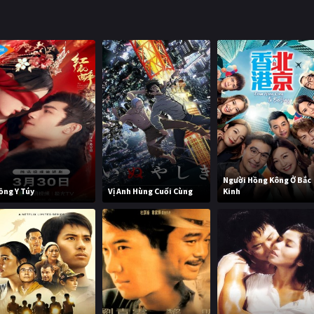
Người Hồng Kông Ở Bắc
ồng Y Túy
Vị Anh Hùng Cuối Cùng
Kinh