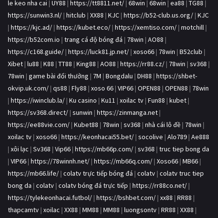
le keo nha cai
|
UY88
|
https://tt8811.net/
|
68win
|
68win
|
ea88
|
TG88
|
https://sunwin3.nl/
|
hitclub
|
XX88
|
KJC
|
https://b52-club.us.org/
|
KJC
|
https://kjc.ad/
|
https://kubet.eco/
|
https://xemtiso.com/
|
motchill
|
https://b52com.io
|
trang cá độ bóng đá
|
78win
|
AO88
|
https://c168.guide/
|
https://luck81.jp.net/
|
xoso66
|
78win
|
B52club
|
Xibet
|
lu88
|
K88
|
TT88
|
King88
|
AO88
|
https://rr88.cz/
|
78win
|
sv368
|
78win
|
game bài đổi thưởng
|
7M
|
Bongdalu
|
DH88
|
https://shbet-
okvip.uk.com/
|
qs88
|
Fly88
|
xoso 66
|
VIP66
|
OPEN88
|
OPEN88
|
78win
|
https://iwinclub.la/
|
Ku casino
|
Ku11
|
xoilac tv
|
Fun88
|
kubet
|
https://sv368.direct/
|
sunwin
|
https://zinmanga.net
|
https://ee88vie.com/
|
Kubet88
|
78win
|
sv368
|
nhà cái lô đề
|
78win
|
xoilac tv
|
xoso66
|
https://keonhacai55.bet/
|
socolive
|
Alo789
|
Ae888
|
xôi lạc
|
Sv368
|
Vip66
|
https://mb66p.com/
|
sv368
|
truc tiep bong da
|
VIP66
|
https://78winnh.net/
|
https://mb66q.com/
|
Xoso66
|
MB66
|
https://mb66.life/
|
colatv trực tiếp bóng đá
|
colatv
|
colatv truc tiep
bong da
|
colatv
|
colatv bóng đá trực tiếp
|
https://rr88co.net/
|
https://tylekeonhacai.futbol/
|
https://bshbet.com/
|
xx88
|
RR88
|
thapcamtv
|
xoilac
|
XX88
|
MM88
|
MM88
|
luongsontv
|
RR88
|
XX88
|