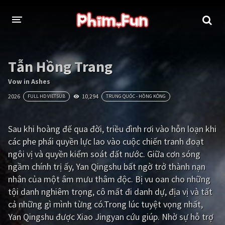
THỂ LOẠI
Tẫn Hồng Trang
Thần thoại - Cổ trang
Hành động
Vow in Ashes
2026
10,294
FULL HD VIETSUB
TRUNG QUỐC - HỒNG KÔNG
Tâm lý
Chiến tranh
Võ thuật - Kiếm hiệp
Nhạc kịch
Sau khi hoàng đế qua đời, triều đình rơi vào hỗn loạn khi
các phe phái quyền lực lao vào cuộc chiến tranh đoạt
Kinh dị
Tội phạm - Hình sự
ngôi vị và quyền kiểm soát đất nước. Giữa cơn sóng
Phiêu lưu
Hài hước
ngầm chính trị ấy, Yan Qingshu bất ngờ trở thành nạn
nhân của một âm mưu thâm độc. Bị vu oan cho những
Viễn tưởng
Khoa học - Tài liệu
tội danh nghiêm trọng, cô mất đi danh dự, địa vị và tất
Hoạt hình
Thể thao
cả những gì mình từng có.Trong lúc tuyệt vọng nhất,
Yan Qingshu được Xiao Jingyan cứu giúp. Nhờ sự hỗ trợ
Tình cảm - Lãng mạn
Kỳ ảo