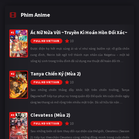
Phim Anime
Ác Nữ Nửa Vời ~Truyền Kì Hoán Hồn Đổi Xác~
#1
10
FULL HD VIETSUB
Được điện hạ hết mực sủng ái và ví như nàng bướm rực rỡ giữa chốn
cung đình, Reirin bất ngờ trở thành nạn nhân của Keigetsu – một kẻ
sống ký sinh trong triều đình đã sử dụng ma thuật để hoán đổi th ...
Tanya Chiến Ký (Mùa 2)
#2
10
FULL HD VIETSUB
Sau những chiến thắng đầy khốc liệt trên chiến trường, Tanya
Degurechaff tiếp tục phục vụ trong quân đội Đế quốc khi cuộc chiến ngày
càng leo thang và mở rộng trên nhiều mặt trận. Dù sở hữu tài năn ...
Clevatess (Mùa 2)
#3
10
FULL HD VIETSUB
Sau những biến cố làm thay đổi cục diện của thế giới, Clevatess (Season
2) tiếp tục theo chân Clevatess cùng những đồng minh trong cuộc chiến