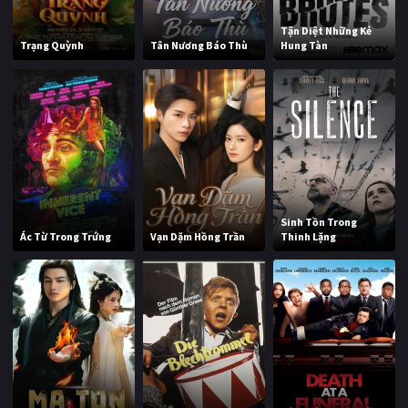
Tận Diệt Những Kẻ
Trạng Quỳnh
Tân Nương Báo Thù
Hung Tàn
Sinh Tồn Trong
Ác Từ Trong Trứng
Vạn Dặm Hồng Trần
Thinh Lặng