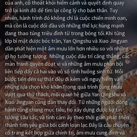
của anh, cô thoát khỏi hiểm cảnh và quyết định quay
trở lại kinh đô để tìm lại công lý cho bản thân. Tuy
Giật gân
Gia đình
nhiên, hành trình đó không chỉ là cuộc chiến minh oan,
Bí ẩn
Lịch sử
mà còn là cuộc đối đầu với những thế lực hùng mạnh
đang thao túng triều đình từ trong bóng tối.Khi từng
Viễn Tây
Tiểu sử
lớp bí mật được bóc trần, Yan Qingshu và Xiao Jingyan
GameShow
DramaTV
dần phát hiện một âm mưu lớn hơn nhiều so với những
gì họ tưởng tượng. Những cuộc đấu trí căng thẳng, các
QUỐC GIA
màn tranh quyền đoạt vị và những âm mưu phản bội
liên tiếp đẩy cả hai vào vô số tình huống sinh tử. Mỗi
Âu - Mỹ
Trung Quốc - Hồng Kông
bước tiến đến sự thật đều đi kèm với nguy hiểm và
những lựa chọn khó khăn.Trong quá trình cùng nhau
Hàn Quốc
Nhật Bản
vượt qua thử thách, mối quan hệ giữa Yan Qingshu và
Ấn Độ
Việt Nam
Xiao Jingyan cũng dần thay đổi. Từ những người đồng
hành cùng chung mục tiêu, họ xây dựng được sự tin
Tổng hợp
tưởng sâu sắc, và tình cảm ấy theo thời gian phát triển
thành tình yêu giữa bối cảnh loạn lạc.Đây là câu chuyện
CẬP NHẬT
cổ trang kết hợp giữa chính trị, âm mưu cung đình và