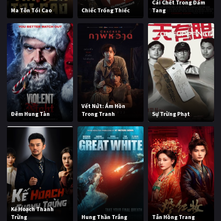
Cái Chết Trong Đám
Ma Tôn Tối Cao
Chiếc Trống Thiếc
Tang
Vết Nứt: Ám Hồn
Đêm Hung Tàn
Trong Tranh
Sự Trừng Phạt
Kế Hoạch Thanh
Trừng
Hung Thần Trắng
Tẫn Hồng Trang