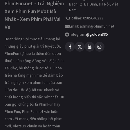
PhimFun.net - Trải Nghiệm
Bạch, Q. Ba Đình, Hà Nội, Việt
Nam
Xem Phim Fun Mượt Mà
Hotline: 0985646233
Nhất - Xem Phim Phải Vui
Vẻ
Email:
admin@phimfun.net
Telegram:
@golden885
Hoạt động với mục tiêu mang lại
những giây phút giải trí tuyệt vời,
PhimFun tự hào là điểm đến quen
thuộc của cộng đồng yêu điện ảnh.
Tại đây, hệ thống được tối ưu hóa
trên hạ tầng mạnh mẽ để đảm bảo
trải nghiệm xem phim fun của bạn
luôn đạt tốc độ tải cực nhanh và
chất lượng hiển thị sắc nét nhất. Dù
bạn gọi chúng tôi là PhimFun hay
Phim Fun, PhimFun.net vẫn luôn
cam kết mang đến những bộ phim
mới, vietsub chuẩn và hoàn toàn