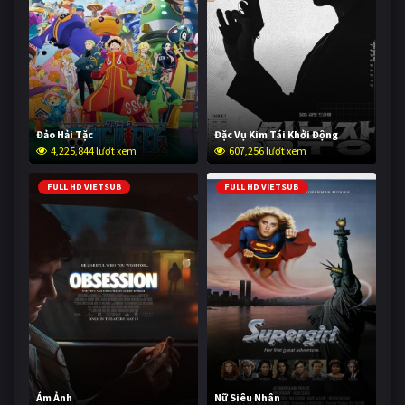
Đảo Hải Tặc
Đặc Vụ Kim Tái Khởi Động
4,225,844 lượt xem
607,256 lượt xem
FULL HD VIETSUB
FULL HD VIETSUB
Ám Ảnh
Nữ Siêu Nhân