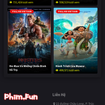
731,426 lượt xem
558,519 lượt xem
FULL HD VIETSUB
FULL HD VIETSUB
He-Man Và Những Chiến Binh
Hành Trình Của Moana
Vũ Trụ
499,571 lượt xem
249,006 lượt xem
Liên Hệ
22 đường Châu Long, P. Trúc