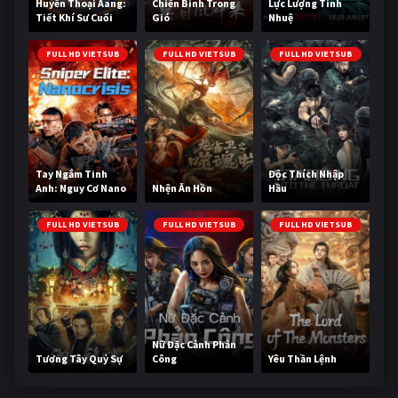
Huyền Thoại Aang:
Chiến Binh Trong
Lực Lượng Tinh
Tiết Khí Sư Cuối
Gió
Nhuệ
Cùng
FULL HD VIETSUB
FULL HD VIETSUB
FULL HD VIETSUB
Tay Ngắm Tinh
Độc Thích Nhập
Anh: Nguy Cơ Nano
Nhện Ăn Hồn
Hầu
FULL HD VIETSUB
FULL HD VIETSUB
FULL HD VIETSUB
Nữ Đặc Cảnh Phản
Tương Tây Quỷ Sự
Công
Yêu Thần Lệnh