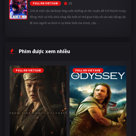
10
FULL HD VIETSUB
Jirô là một cậu bé được ông nuôi dưỡng và rèn luyện để trở thành ninja,
đồng thời sở hữu khả năng đặc biệt có thể giao tiếp với các loài động vật.
Bị mọi người xa lánh vì sự khác biệt của mình, cậu ...
Phim được xem nhiều
FULL HD VIETSUB
FULL HD VIETSUB