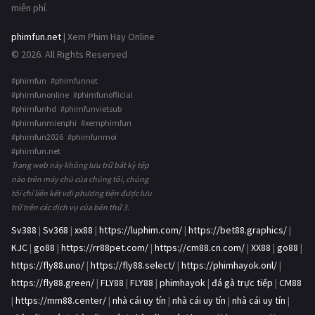
miễn phí.
phimfun.net
| Xem Phim Hay Online
© 2026. All Rights Reserved
#phimfun #phimfunnet
#phimfunonline #phimfunofficial
#phimfunhd #phimfunvietsub
#phimfunmienphi #xemphimfun
#phimfun2026 #phimfunmoi
#phimfun.net
Trang web này không lưu trữ bất kỳ tệp
nào trên máy chủ của chúng tôi, chúng
tôi chỉ liên kết với phương tiện được lưu
trữ trên các dịch vụ của bên thứ 3.
Sv388
|
Sv368
|
xx88
|
https://luphim.com/
|
https://bet88.graphics/
|
KJC
|
go88
|
https://rr88pet.com/
|
https://cm88.cn.com/
|
XX88
|
go88
|
https://fly88.uno/
|
https://fly88.select/
|
https://phimhayok.onl/
|
https://fly88.green/
|
FLY88
|
FLY88
|
phimhayok
|
đá gà trực tiếp
|
CM88
|
https://mm88.center/
|
nhà cái uy tín
|
nhà cái uy tín
|
nhà cái uy tín
|