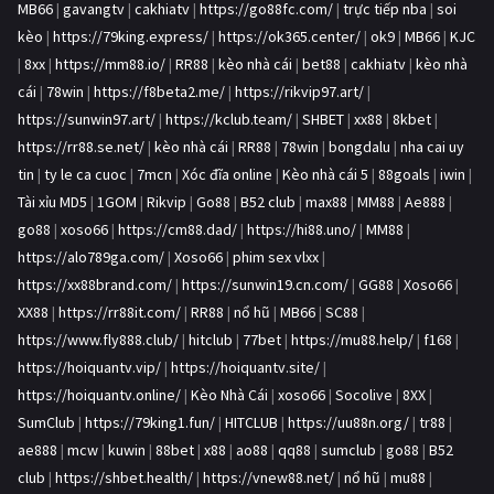
MB66
|
gavangtv
|
cakhiatv
|
https://go88fc.com/
|
trực tiếp nba
|
soi
kèo
|
https://79king.express/
|
https://ok365.center/
|
ok9
|
MB66
|
KJC
|
8xx
|
https://mm88.io/
|
RR88
|
kèo nhà cái
|
bet88
|
cakhiatv
|
kèo nhà
cái
|
78win
|
https://f8beta2.me/
|
https://rikvip97.art/
|
https://sunwin97.art/
|
https://kclub.team/
|
SHBET
|
xx88
|
8kbet
|
https://rr88.se.net/
|
kèo nhà cái
|
RR88
|
78win
|
bongdalu
|
nha cai uy
tin
|
ty le ca cuoc
|
7mcn
|
Xóc đĩa online
|
Kèo nhà cái 5
|
88goals
|
iwin
|
Tài xỉu MD5
|
1GOM
|
Rikvip
|
Go88
|
B52 club
|
max88
|
MM88
|
Ae888
|
go88
|
xoso66
|
https://cm88.dad/
|
https://hi88.uno/
|
MM88
|
https://alo789ga.com/
|
Xoso66
|
phim sex vlxx
|
https://xx88brand.com/
|
https://sunwin19.cn.com/
|
GG88
|
Xoso66
|
XX88
|
https://rr88it.com/
|
RR88
|
nổ hũ
|
MB66
|
SC88
|
https://www.fly888.club/
|
hitclub
|
77bet
|
https://mu88.help/
|
f168
|
https://hoiquantv.vip/
|
https://hoiquantv.site/
|
https://hoiquantv.online/
|
Kèo Nhà Cái
|
xoso66
|
Socolive
|
8XX
|
SumClub
|
https://79king1.fun/
|
HITCLUB
|
https://uu88n.org/
|
tr88
|
ae888
|
mcw
|
kuwin
|
88bet
|
x88
|
ao88
|
qq88
|
sumclub
|
go88
|
B52
club
|
https://shbet.health/
|
https://vnew88.net/
|
nổ hũ
|
mu88
|