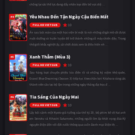
chống lại các thế lực đang đẩy nhân loại đến bờ vực diệ ...
Yêu Nhau Đến Tận Ngày Cậu Biến Mất
#4
10
FULL HD VIETSUB
Ẩn sau bức màn của một học viện bí mật là nơi những cô gái mồ côi được
nuôi dưỡng và huấn luyện để trở thành những cỗ máy chiến đấu. Trong
thế giới khắc nghiệt ấy, cái chết được xem là điều hiển nh ...
Xanh Thẳm (Mùa 3)
#5
10
FULL HD VIETSUB
Sau hàng loạt chuyến phiêu lưu điên rồ và những kỷ niệm khó quên,
Grand Blue Dreaming (Season 3) tiếp tục theo chân Iori Kitahara cùng các
thành viên câu lạc bộ lặn trong những ngày tháng đại học đ ...
Tia Sáng Của Ngày Mai
#6
10
FULL HD VIETSUB
Lấy bối cảnh một Kyoto giả tưởng của thế kỷ 20, bộ phim kể về hai anh
em Seiroku và Kihachi Sakamoto, những người ôm ấp khát vọng đưa Kỷ
nguyên Điện đến với đất nước thông qua cuốn Danh mục Điện th ...