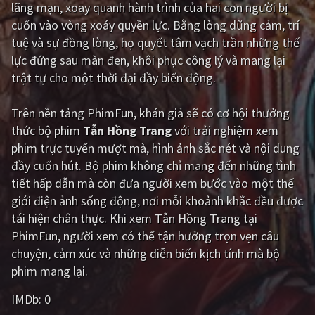
lãng mạn, xoay quanh hành trình của hai con người bị
PHIM MỚI
cuốn vào vòng xoáy quyền lực. Bằng lòng dũng cảm, trí
PHIM BỘ
tuệ và sự đồng lòng, họ quyết tâm vạch trần những thế
lực đứng sau màn đen, khôi phục công lý và mang lại
PHIM LẺ
trật tự cho một thời đại đầy biến động.
PHIM CHIẾU RẠP
Trên nền tảng
PhimFun
, khán giả sẽ có cơ hội thưởng
TUYỂN TẬP PHIM
thức bộ phim
Tẫn Hồng Trang
với trải nghiệm xem
phim trực tuyến mượt mà, hình ảnh sắc nét và nội dung
BLOG
đầy cuốn hút. Bộ phim không chỉ mang đến những tình
tiết hấp dẫn mà còn đưa người xem bước vào một thế
giới điện ảnh sống động, nơi mỗi khoảnh khắc đều được
tái hiện chân thực. Khi xem Tẫn Hồng Trang tại
PhimFun, người xem có thể tận hưởng trọn vẹn câu
chuyện, cảm xúc và những diễn biến kịch tính mà bộ
phim mang lại.
IMDb:
0