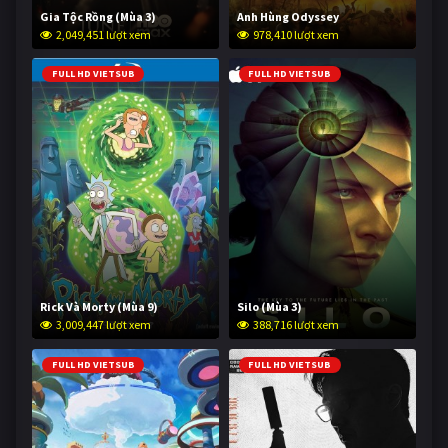
Gia Tộc Rồng (Mùa 3)
Anh Hùng Odyssey
2,049,451 lượt xem
978,410 lượt xem
FULL HD VIETSUB
FULL HD VIETSUB
Rick Và Morty (Mùa 9)
Silo (Mùa 3)
3,009,447 lượt xem
388,716 lượt xem
FULL HD VIETSUB
FULL HD VIETSUB