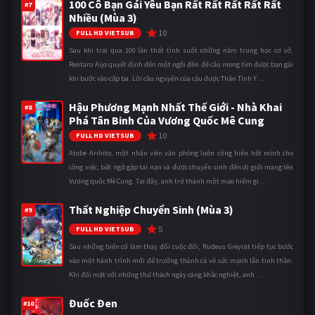
100 Cô Bạn Gái Yêu Bạn Rất Rất Rất Rất Rất
#7
Nhiều (Mùa 3)
10
FULL HD VIETSUB
Sau khi trải qua 100 lần thất tình suốt những năm trung học cơ sở,
Rentaro Aijo quyết định đến một ngôi đền để cầu mong tìm được bạn gái
khi bước vào cấp ba. Lời cầu nguyện của cậu được Thần Tình Y ...
Hậu Phương Mạnh Nhất Thế Giới - Nhà Khai
#8
Phá Tân Binh Của Vương Quốc Mê Cung
10
FULL HD VIETSUB
Atobe Arihito, một nhân viên văn phòng luôn cống hiến hết mình cho
công việc, bất ngờ gặp tai nạn và được chuyển sinh đến dị giới mang tên
Vương quốc Mê Cung. Tại đây, anh trở thành một mạo hiểm gi ...
Thất Nghiệp Chuyển Sinh (Mùa 3)
#9
5
FULL HD VIETSUB
Sau những biến cố làm thay đổi cuộc đời, Rudeus Greyrat tiếp tục bước
vào một hành trình mới để trưởng thành cả về sức mạnh lẫn tinh thần.
Khi đối mặt với những thử thách ngày càng khắc nghiệt, anh ...
Đuốc Đen
#10