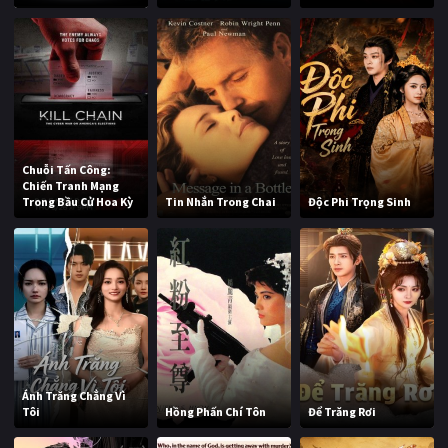
Chuỗi Tấn Công:
Chiến Tranh Mạng
Trong Bầu Cử Hoa Kỳ
Tin Nhắn Trong Chai
Độc Phi Trọng Sinh
Ánh Trăng Chẳng Vì
Tôi
Hồng Phấn Chí Tôn
Để Trăng Rơi