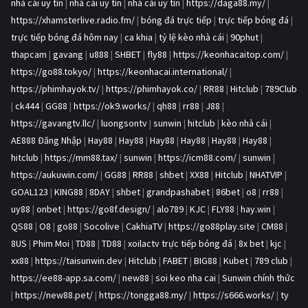
nhà cái uy tín
|
nhà cái uy tín
|
nhà cái uy tín
|
https://daga88.my/
|
https://xhamsterlive.radio.fm/
|
bóng đá trực tiếp
|
trực tiếp bóng đá
|
trực tiếp bóng đá hôm nay
|
ca khia
|
tỷ lệ kèo nhà cái
|
90phut
|
thapcam
|
gavang
|
u888
|
SHBET
|
fly88
|
https://keonhacaitop.com/
|
https://go88.tokyo/
|
https://keonhacai.international/
|
https://phimhayok.tv/
|
https://phimhayok.co/
|
RR88
|
Hitclub
|
789Club
|
ck444
|
GG88
|
https://ok9.works/
|
qh88
|
rr88
|
J88
|
https://gavangtv.llc/
|
luongsontv
|
sunwin
|
hitclub
|
kèo nhà cái
|
AE888 Đăng Nhập
|
Hay88
|
Hay88
|
Hay88
|
Hay88
|
Hay88
|
Hay88
|
hitclub
|
https://mm88.tax/
|
sunwin
|
https://icm88.com/
|
sunwin
|
https://aukuwin.com/
|
GG88
|
RR88
|
shbet
|
XX88
|
Hitclub
|
NHATVIP
|
GOAL123
|
KING88
|
8DAY
|
shbet
|
grandpashabet
|
86bet
|
o8
|
rr88
|
uy88
|
onbet
|
https://go8f.design/
|
alo789
|
KJC
|
FLY88
|
hay.win
|
QS88
|
O8
|
go88
|
Socolive
|
CakhiaTV
|
https://go88play.site
|
CM88
|
8US
|
Phim Moi
|
TD88
|
TD88
|
xoilactv trực tiếp bóng đá
|
8x bet
|
kjc
|
xx88
|
https://taisunwin.dev
|
Hitclub
|
FABET
|
BIG88
|
Kubet
|
789 club
|
https://ee88-app.sa.com/
|
new88
|
soi keo nha cai
|
Sunwin chính thức
|
https://new88.pet/
|
https://tongga88.my/
|
https://s666.works/
|
ty