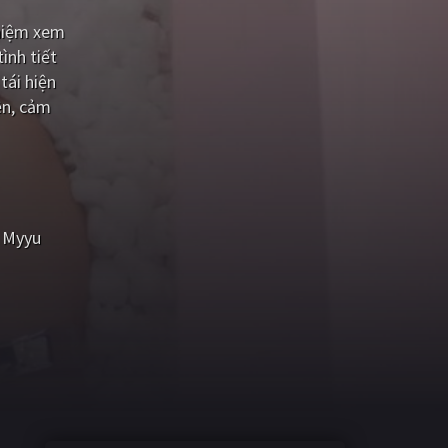
ghiệm xem
ình tiết
tái hiện
ện, cảm
Myyu