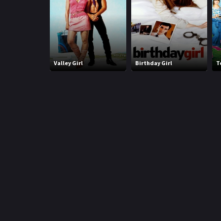
Valley Girl
Birthday Girl
To