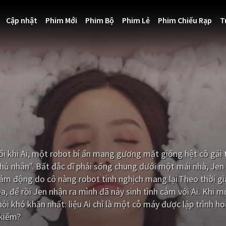
Cập nhật
Phim Mới
Phim Bộ
Phim Lẻ
Phim Chiếu Rạp
T
ổi khi Ai, một robot bí ẩn mang gương mặt giống hệt cô gái 
Chủ nhân". Bất đắc dĩ phải sống chung dưới một mái nhà, Jen 
ảm động do cô nàng robot tinh nghịch mang lại.Theo thời gi
 để rồi Jen nhận ra mình đã nảy sinh tình cảm với Ai. Khi mố
hỏi khó khăn nhất: liệu Ai chỉ là một cỗ máy được lập trình h
 kiếm?