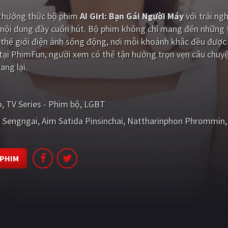
i thưởng thức bộ phim
AI Girl: Bạn Gái Người Máy
với trải n
 nội dung đầy cuốn hút. Bộ phim không chỉ mang đến những t
hế giới điện ảnh sống động, nơi mỗi khoảnh khắc đều được 
y tại PhimFun, người xem có thể tận hưởng trọn vẹn câu chuy
ang lại.
o
TV Series - Phim bộ
LGBT
g Sengngai
Aim Satida Pinsinchai
Nattharinphon Phrommin
 PHIM