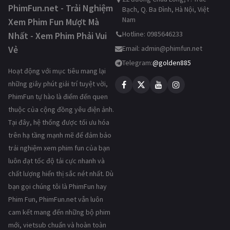
PhimFun.net - Trải Nghiệm
Bạch, Q. Ba Đình, Hà Nội, Việt
Nam
Xem Phim Fun Mượt Mà
Hotline: 0985646233
Nhất - Xem Phim Phải Vui
Vẻ
Email:
admin@phimfun.net
Telegram:
@golden885
Hoạt động với mục tiêu mang lại
những giây phút giải trí tuyệt vời,
PhimFun tự hào là điểm đến quen
thuộc của cộng đồng yêu điện ảnh.
Tại đây, hệ thống được tối ưu hóa
trên hạ tầng mạnh mẽ để đảm bảo
trải nghiệm xem phim fun của bạn
luôn đạt tốc độ tải cực nhanh và
chất lượng hiển thị sắc nét nhất. Dù
bạn gọi chúng tôi là PhimFun hay
Phim Fun, PhimFun.net vẫn luôn
cam kết mang đến những bộ phim
mới, vietsub chuẩn và hoàn toàn