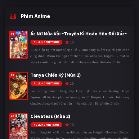
Phim Anime
Ác Nữ Nửa Vời ~Truyền Kì Hoán Hồn Đổi Xác~
#1
10
FULL HD VIETSUB
Được điện hạ hết mực sủng ái và ví như nàng bướm rực rỡ giữa chốn
cung đình, Reirin bất ngờ trở thành nạn nhân của Keigetsu – một kẻ
sống ký sinh trong triều đình đã sử dụng ma thuật để hoán đổi th ...
Tanya Chiến Ký (Mùa 2)
#2
10
FULL HD VIETSUB
Sau những chiến thắng đầy khốc liệt trên chiến trường, Tanya
Degurechaff tiếp tục phục vụ trong quân đội Đế quốc khi cuộc chiến ngày
càng leo thang và mở rộng trên nhiều mặt trận. Dù sở hữu tài năn ...
Clevatess (Mùa 2)
#3
10
FULL HD VIETSUB
Sau những biến cố làm thay đổi cục diện của thế giới, Clevatess (Season
2) tiếp tục theo chân Clevatess cùng những đồng minh trong cuộc chiến