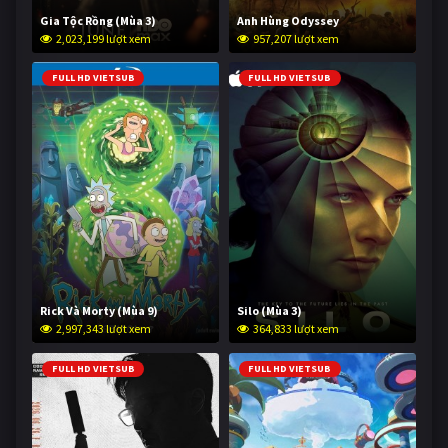
Gia Tộc Rồng (Mùa 3)
Anh Hùng Odyssey
2,023,199 lượt xem
957,207 lượt xem
FULL HD VIETSUB
FULL HD VIETSUB
Rick Và Morty (Mùa 9)
Silo (Mùa 3)
2,997,343 lượt xem
364,833 lượt xem
FULL HD VIETSUB
FULL HD VIETSUB