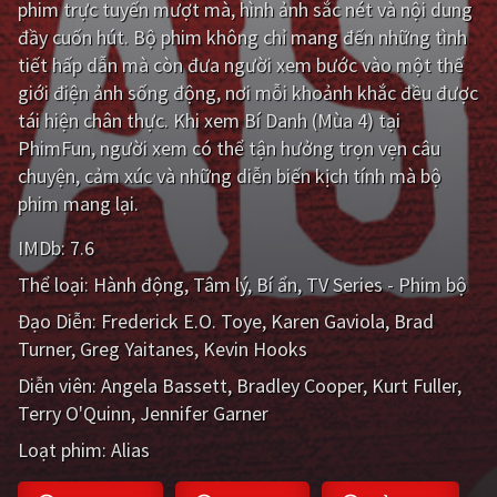
phim trực tuyến mượt mà, hình ảnh sắc nét và nội dung
đầy cuốn hút. Bộ phim không chỉ mang đến những tình
Giật gân
Gia đình
tiết hấp dẫn mà còn đưa người xem bước vào một thế
Bí ẩn
Lịch sử
giới điện ảnh sống động, nơi mỗi khoảnh khắc đều được
tái hiện chân thực. Khi xem Bí Danh (Mùa 4) tại
Viễn Tây
Tiểu sử
PhimFun, người xem có thể tận hưởng trọn vẹn câu
GameShow
DramaTV
chuyện, cảm xúc và những diễn biến kịch tính mà bộ
phim mang lại.
QUỐC GIA
IMDb:
7.6
Âu - Mỹ
Trung Quốc - Hồng Kông
Thể loại:
Hành động
Tâm lý
Bí ẩn
TV Series - Phim bộ
Đạo Diễn:
Frederick E.O. Toye
Karen Gaviola
Brad
Hàn Quốc
Nhật Bản
Turner
Greg Yaitanes
Kevin Hooks
Ấn Độ
Việt Nam
Diễn viên:
Angela Bassett
Bradley Cooper
Kurt Fuller
Terry O'Quinn
Tổng hợp
Jennifer Garner
Loạt phim:
Alias
CẬP NHẬT