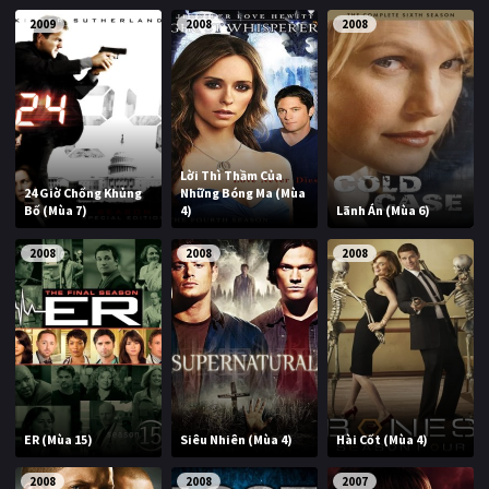
2009
2008
2008
Lời Thì Thầm Của
24 Giờ Chống Khủng
Những Bóng Ma (Mùa
Bố (Mùa 7)
4)
Lãnh Án (Mùa 6)
2008
2008
2008
ER (Mùa 15)
Siêu Nhiên (Mùa 4)
Hài Cốt (Mùa 4)
2008
2008
2007