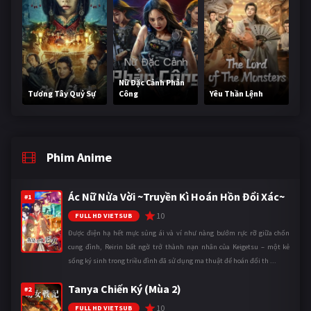
Nữ Đặc Cảnh Phản
Tương Tây Quỷ Sự
Công
Yêu Thần Lệnh
Phim Anime
Ác Nữ Nửa Vời ~Truyền Kì Hoán Hồn Đổi Xác~
#1
10
FULL HD VIETSUB
Được điện hạ hết mực sủng ái và ví như nàng bướm rực rỡ giữa chốn
cung đình, Reirin bất ngờ trở thành nạn nhân của Keigetsu – một kẻ
sống ký sinh trong triều đình đã sử dụng ma thuật để hoán đổi th ...
Tanya Chiến Ký (Mùa 2)
#2
10
FULL HD VIETSUB