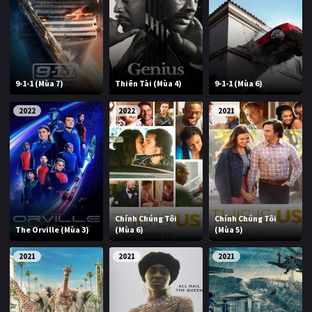
Giật gân
Gia đình
Bí ẩn
Lịch sử
Viễn Tây
Tiểu sử
9-1-1 (Mùa 7)
Thiên Tài (Mùa 4)
9-1-1 (Mùa 6)
GameShow
DramaTV
2022
2022
2021
QUỐC GIA
Âu - Mỹ
Trung Quốc - Hồng Kông
Hàn Quốc
Nhật Bản
Chính Chúng Tôi
Chính Chúng Tôi
Ấn Độ
Việt Nam
The Orville (Mùa 3)
(Mùa 6)
(Mùa 5)
Tổng hợp
2021
2021
2021
CẬP NHẬT