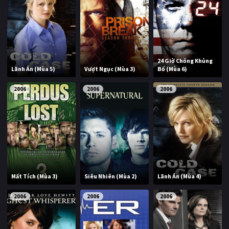
24 Giờ Chống Khủng
Lãnh Án (Mùa 5)
Vượt Ngục (Mùa 3)
Bố (Mùa 6)
2006
2006
2006
Mất Tích (Mùa 3)
Siêu Nhiên (Mùa 2)
Lãnh Án (Mùa 4)
2006
2006
2006