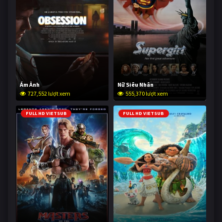
Ám Ảnh
Nữ Siêu Nhân
727,552 lượt xem
555,370 lượt xem
FULL HD VIETSUB
FULL HD VIETSUB