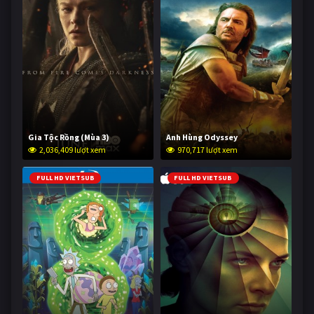
Gia Tộc Rồng (Mùa 3)
Anh Hùng Odyssey
2,036,409 lượt xem
970,717 lượt xem
FULL HD VIETSUB
FULL HD VIETSUB