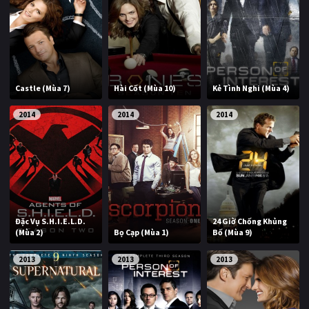
Castle (Mùa 7)
Hài Cốt (Mùa 10)
Kẻ Tình Nghi (Mùa 4)
2014
2014
2014
Đặc Vụ S.H.I.E.L.D.
24 Giờ Chống Khủng
(Mùa 2)
Bọ Cạp (Mùa 1)
Bố (Mùa 9)
2013
2013
2013