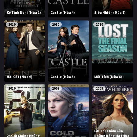
Kẻ Tình Nghi (Mùa 1)
Castle (Mùa 4)
Siêu Nhiên (Mùa 6)
2010
2010
2010
Hài Cốt (Mùa 6)
Castle (Mùa 3)
Mất Tích (Mùa 6)
2010
2009
2009
Lời Thì Thầm Của
24 Giờ Chống Khủng
Những Bóng Ma (Mùa