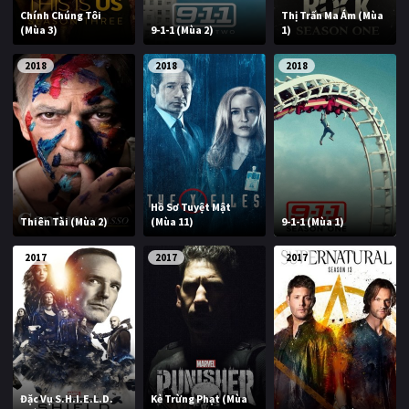
Chính Chúng Tôi
Thị Trấn Ma Ám (Mùa
(Mùa 3)
9-1-1 (Mùa 2)
1)
2018
2018
2018
Hồ Sơ Tuyệt Mật
Thiên Tài (Mùa 2)
(Mùa 11)
9-1-1 (Mùa 1)
2017
2017
2017
Đặc Vụ S.H.I.E.L.D.
Kẻ Trừng Phạt (Mùa