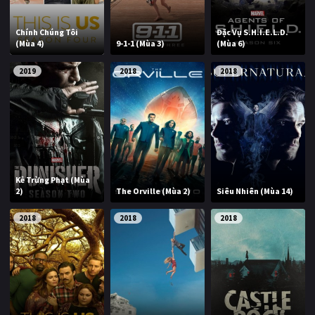
Chính Chúng Tôi
Đặc Vụ S.H.I.E.L.D.
(Mùa 4)
9-1-1 (Mùa 3)
(Mùa 6)
2019
2018
2018
Kẻ Trừng Phạt (Mùa
2)
The Orville (Mùa 2)
Siêu Nhiên (Mùa 14)
2018
2018
2018