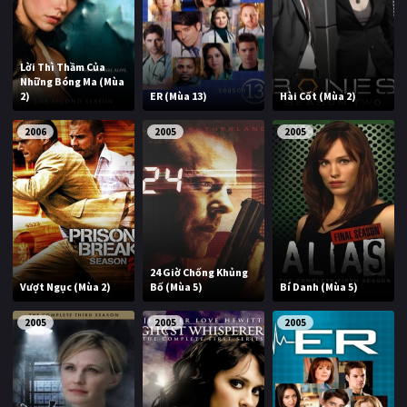
Lời Thì Thầm Của
Những Bóng Ma (Mùa
2)
ER (Mùa 13)
Hài Cốt (Mùa 2)
2006
2005
2005
24 Giờ Chống Khủng
Vượt Ngục (Mùa 2)
Bố (Mùa 5)
Bí Danh (Mùa 5)
2005
2005
2005