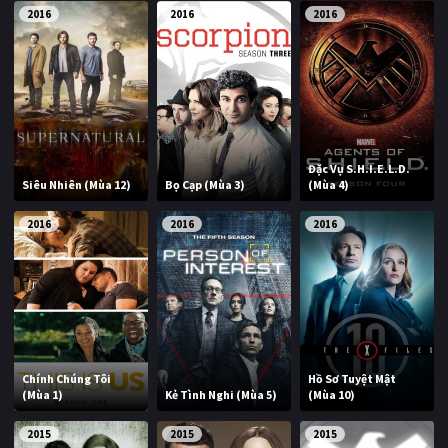
2016
2016
2016
Đặc Vụ S.H.I.E.L.D.
Siêu Nhiên (Mùa 12)
Bọ Cạp (Mùa 3)
(Mùa 4)
2016
2016
2016
Chính Chúng Tôi
Hồ Sơ Tuyệt Mật
(Mùa 1)
Kẻ Tình Nghi (Mùa 5)
(Mùa 10)
2015
2015
2015