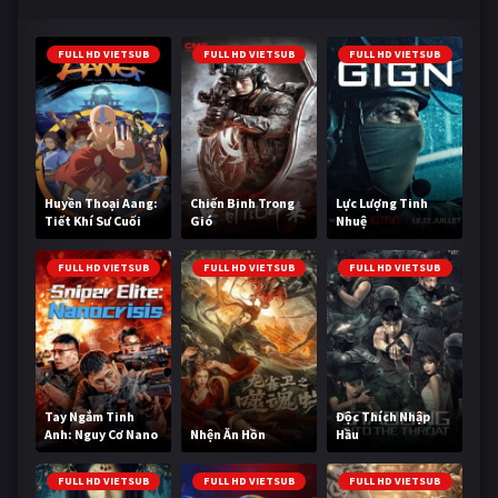
FULL HD VIETSUB
FULL HD VIETSUB
FULL HD VIETSUB
Huyền Thoại Aang:
Chiến Binh Trong
Lực Lượng Tinh
Tiết Khí Sư Cuối
Gió
Nhuệ
Cùng
FULL HD VIETSUB
FULL HD VIETSUB
FULL HD VIETSUB
Tay Ngắm Tinh
Độc Thích Nhập
Anh: Nguy Cơ Nano
Nhện Ăn Hồn
Hầu
FULL HD VIETSUB
FULL HD VIETSUB
FULL HD VIETSUB