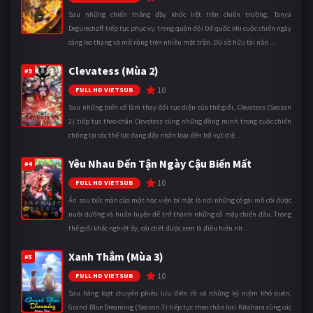
Sau những chiến thắng đầy khốc liệt trên chiến trường, Tanya
Degurechaff tiếp tục phục vụ trong quân đội Đế quốc khi cuộc chiến ngày
càng leo thang và mở rộng trên nhiều mặt trận. Dù sở hữu tài năn ...
Clevatess (Mùa 2)
#3
10
FULL HD VIETSUB
Sau những biến cố làm thay đổi cục diện của thế giới, Clevatess (Season
2) tiếp tục theo chân Clevatess cùng những đồng minh trong cuộc chiến
chống lại các thế lực đang đẩy nhân loại đến bờ vực diệ ...
Yêu Nhau Đến Tận Ngày Cậu Biến Mất
#4
10
FULL HD VIETSUB
Ẩn sau bức màn của một học viện bí mật là nơi những cô gái mồ côi được
nuôi dưỡng và huấn luyện để trở thành những cỗ máy chiến đấu. Trong
thế giới khắc nghiệt ấy, cái chết được xem là điều hiển nh ...
Xanh Thẳm (Mùa 3)
#5
10
FULL HD VIETSUB
Sau hàng loạt chuyến phiêu lưu điên rồ và những kỷ niệm khó quên,
Grand Blue Dreaming (Season 3) tiếp tục theo chân Iori Kitahara cùng các