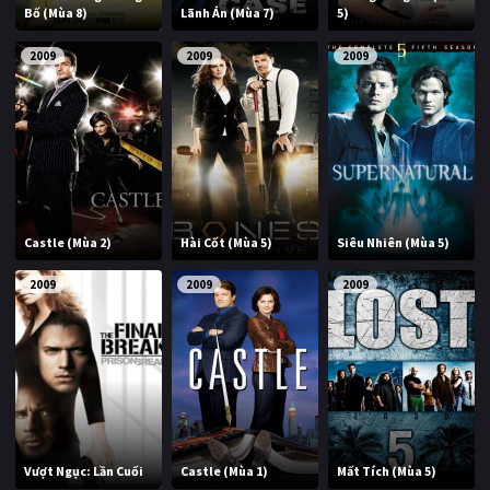
Bố (Mùa 8)
Lãnh Án (Mùa 7)
5)
2009
2009
2009
Castle (Mùa 2)
Hài Cốt (Mùa 5)
Siêu Nhiên (Mùa 5)
2009
2009
2009
Vượt Ngục: Lần Cuối
Castle (Mùa 1)
Mất Tích (Mùa 5)