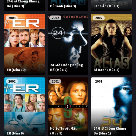
24 Giờ Chống Khủng
Bố (Mùa 3)
Bí Danh (Mùa 3)
Lãnh Án (Mùa 1)
2003
2002
2002
24 Giờ Chống Khủng
ER (Mùa 10)
Bố (Mùa 2)
Bí Danh (Mùa 2)
2002
2001
2001
Hồ Sơ Tuyệt Mật
24 Giờ Chống Khủng
ER (Mùa 9)
(Mùa 9)
Bố (Mùa 1)