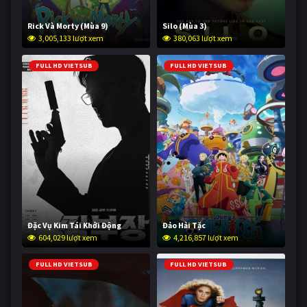
Rick Và Morty (Mùa 9)
Silo (Mùa 3)
3,005,133 lượt xem
380,063 lượt xem
FULL HD VIETSUB
FULL HD VIETSUB
Đặc Vụ Kim Tái Khởi Động
Đảo Hải Tặc
604,029 lượt xem
4,216,857 lượt xem
FULL HD VIETSUB
FULL HD VIETSUB