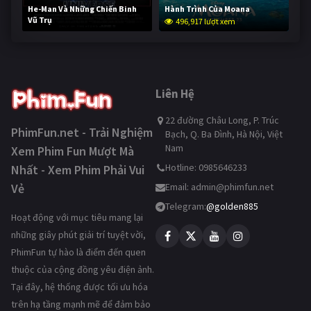
He-Man Và Những Chiến Binh
Hành Trình Của Moana
Vũ Trụ
496,917 lượt xem
246,049 lượt xem
Liên Hệ
22 đường Châu Long, P. Trúc
PhimFun.net - Trải Nghiệm
Bạch, Q. Ba Đình, Hà Nội, Việt
Nam
Xem Phim Fun Mượt Mà
Hotline: 0985646233
Nhất - Xem Phim Phải Vui
Vẻ
Email:
admin@phimfun.net
Telegram:
@golden885
Hoạt động với mục tiêu mang lại
những giây phút giải trí tuyệt vời,
PhimFun tự hào là điểm đến quen
thuộc của cộng đồng yêu điện ảnh.
Tại đây, hệ thống được tối ưu hóa
trên hạ tầng mạnh mẽ để đảm bảo