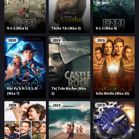
PHIM MỚI
PHIM BỘ
9-1-1 (Mùa 5)
Thiên Tài (Mùa 3)
9-1-1 (Mùa 4)
PHIM LẺ
2020
2019
2019
PHIM CHIẾU RẠP
TUYỂN TẬP PHIM
BLOG
Đặc Vụ S.H.I.E.L.D.
Thị Trấn Ma Ám (Mùa
(Mùa 7)
2)
Siêu Nhiên (Mùa 15)
2019
2019
2019