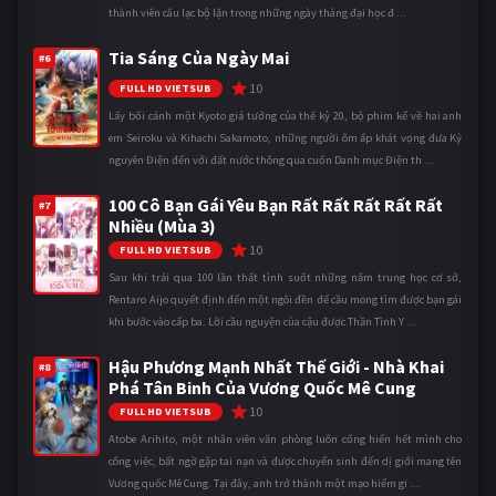
thành viên câu lạc bộ lặn trong những ngày tháng đại học đ ...
Tia Sáng Của Ngày Mai
#6
10
FULL HD VIETSUB
Lấy bối cảnh một Kyoto giả tưởng của thế kỷ 20, bộ phim kể về hai anh
em Seiroku và Kihachi Sakamoto, những người ôm ấp khát vọng đưa Kỷ
nguyên Điện đến với đất nước thông qua cuốn Danh mục Điện th ...
100 Cô Bạn Gái Yêu Bạn Rất Rất Rất Rất Rất
#7
Nhiều (Mùa 3)
10
FULL HD VIETSUB
Sau khi trải qua 100 lần thất tình suốt những năm trung học cơ sở,
Rentaro Aijo quyết định đến một ngôi đền để cầu mong tìm được bạn gái
khi bước vào cấp ba. Lời cầu nguyện của cậu được Thần Tình Y ...
Hậu Phương Mạnh Nhất Thế Giới - Nhà Khai
#8
Phá Tân Binh Của Vương Quốc Mê Cung
10
FULL HD VIETSUB
Atobe Arihito, một nhân viên văn phòng luôn cống hiến hết mình cho
công việc, bất ngờ gặp tai nạn và được chuyển sinh đến dị giới mang tên
Vương quốc Mê Cung. Tại đây, anh trở thành một mạo hiểm gi ...