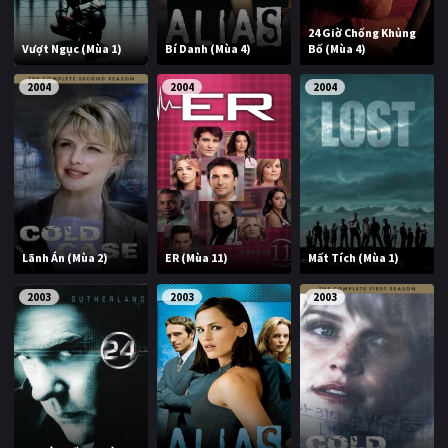
24 Giờ Chống Khủng
Vượt Ngục (Mùa 1)
Bí Danh (Mùa 4)
Bố (Mùa 4)
2004
2004
2004
Lãnh Án (Mùa 2)
ER (Mùa 11)
Mất Tích (Mùa 1)
2003
2003
2003