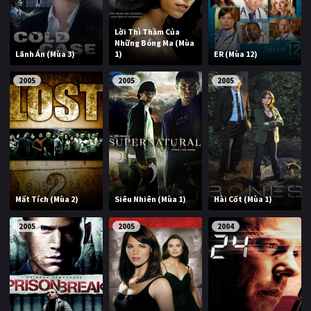
Lời Thì Thầm Của
Những Bóng Ma (Mùa
Lãnh Án (Mùa 3)
1)
ER (Mùa 12)
2005
2005
2005
Mất Tích (Mùa 2)
Siêu Nhiên (Mùa 1)
Hài Cốt (Mùa 1)
2005
2005
2004