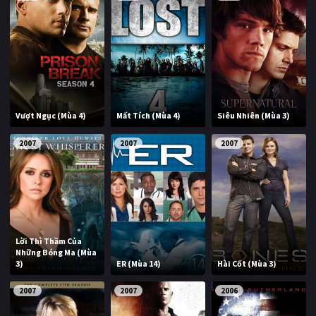
Vượt Ngục (Mùa 4)
Mất Tích (Mùa 4)
Siêu Nhiên (Mùa 3)
2007
2007
2007
Lời Thì Thầm Của
Những Bóng Ma (Mùa
3)
ER (Mùa 14)
Hài Cốt (Mùa 3)
2007
2007
2006