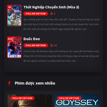
Thất Nghiệp Chuyển Sinh (Mùa 3)
#9
5
FULL HD VIETSUB
Sau những biến cố làm thay đổi cuộc đời, Rudeus Greyrat tiếp tục bước
vào một hành trình mới để trưởng thành cả về sức mạnh lẫn tinh thần.
Khi đối mặt với những thử thách ngày càng khắc nghiệt, anh ...
Đuốc Đen
#10
10
FULL HD VIETSUB
Jirô là một cậu bé được ông nuôi dưỡng và rèn luyện để trở thành ninja,
đồng thời sở hữu khả năng đặc biệt có thể giao tiếp với các loài động vật.
Bị mọi người xa lánh vì sự khác biệt của mình, cậu ...
Phim được xem nhiều
FULL HD VIETSUB
FULL HD VIETSUB