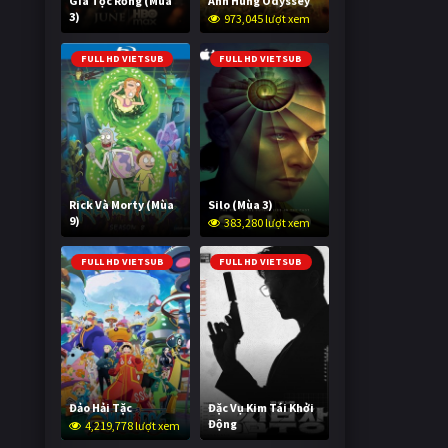
Gia Tộc Rồng (Mùa
Anh Hùng Odyssey
3)
973,045 lượt xem
2,040,243 lượt xem
FULL HD VIETSUB
FULL HD VIETSUB
Rick Và Morty (Mùa
Silo (Mùa 3)
9)
383,280 lượt xem
3,006,514 lượt xem
FULL HD VIETSUB
FULL HD VIETSUB
Đảo Hải Tặc
Đặc Vụ Kim Tái Khởi
Động
4,219,778 lượt xem
605,308 lượt xem