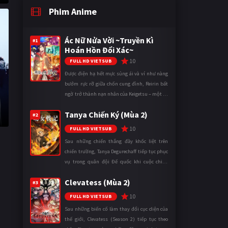
Phim Anime
Ác Nữ Nửa Vời ~Truyền Kì
#1
Hoán Hồn Đổi Xác~
10
FULL HD VIETSUB
Được điện hạ hết mực sủng ái và ví như nàng
bướm rực rỡ giữa chốn cung đình, Reirin bất
ngờ trở thành nạn nhân của Keigetsu – một kẻ
sống ký sinh trong triều đình đã sử dụng ma
Tanya Chiến Ký (Mùa 2)
thuật để hoán đổi th ...
#2
10
FULL HD VIETSUB
Sau những chiến thắng đầy khốc liệt trên
chiến trường, Tanya Degurechaff tiếp tục phục
vụ trong quân đội Đế quốc khi cuộc chiến
ngày càng leo thang và mở rộng trên nhiều
Clevatess (Mùa 2)
mặt trận. Dù sở hữu tài năn ...
#3
10
FULL HD VIETSUB
Sau những biến cố làm thay đổi cục diện của
thế giới, Clevatess (Season 2) tiếp tục theo