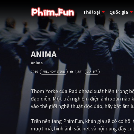
Thể loại
Quốc gia
ANIMA
Anima
2019
1,381
FULL HD VIETSUB
ÂU - MỸ
Thom Yorke của Radiohead xuất hiện trong bộ
đạo diễn. Một trải nghiệm điện ảnh xoắn não k
vào thế giới nghệ thuật độc đáo, hãy bật âm l
Trên nền tảng
PhimFun
, khán giả sẽ có cơ hộ
mượt mà, hình ảnh sắc nét và nội dung đầy cu