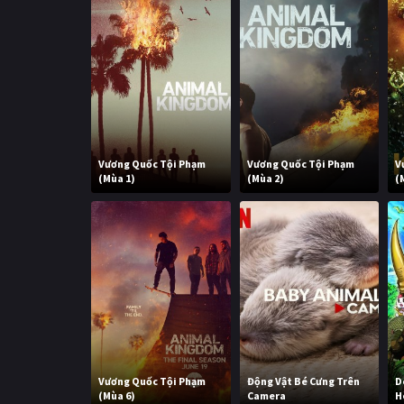
Vương Quốc Tội Phạm
Vương Quốc Tội Phạm
V
(Mùa 1)
(Mùa 2)
(
Vương Quốc Tội Phạm
Động Vật Bé Cưng Trên
D
(Mùa 6)
Camera
H