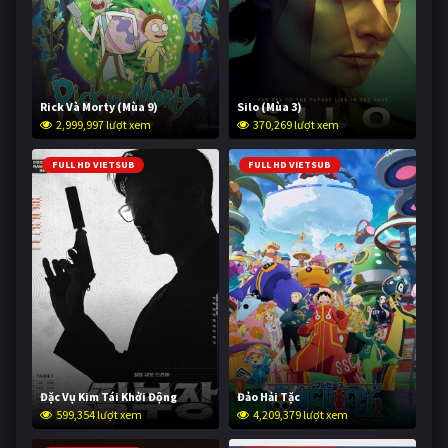
Rick Và Morty (Mùa 9)
Silo (Mùa 3)
2,999,997 lượt xem
370,269 lượt xem
FULL HD VIETSUB
FULL HD VIETSUB
Đặc Vụ Kim Tái Khởi Động
Đảo Hải Tặc
599,354 lượt xem
4,209,379 lượt xem