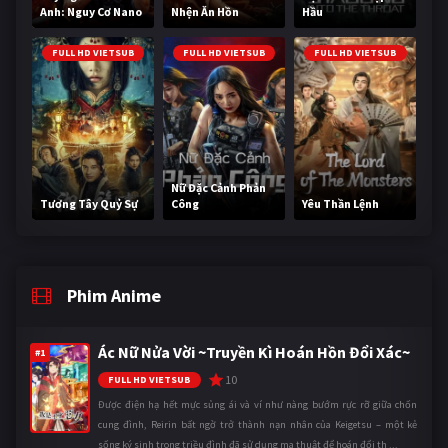
Anh: Nguy Cơ Nano
Nhện Ăn Hồn
Hầu
FULL HD VIETSUB
FULL HD VIETSUB
FULL HD VIETSUB
Nữ Đặc Cảnh Phản
Tương Tây Quỷ Sự
Công
Yêu Thần Lệnh
Phim Anime
Ác Nữ Nửa Vời ~Truyền Kì Hoán Hồn Đổi Xác~
#1
10
FULL HD VIETSUB
Được điện hạ hết mực sủng ái và ví như nàng bướm rực rỡ giữa chốn
cung đình, Reirin bất ngờ trở thành nạn nhân của Keigetsu – một kẻ
sống ký sinh trong triều đình đã sử dụng ma thuật để hoán đổi th ...