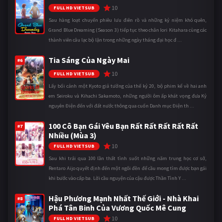
10
FULL HD VIETSUB
Sau hàng loạt chuyến phiêu lưu điên rồ và những kỷ niệm khó quên,
Grand Blue Dreaming (Season 3) tiếp tục theo chân Iori Kitahara cùng các
thành viên câu lạc bộ lặn trong những ngày tháng đại học đ ...
Tia Sáng Của Ngày Mai
#6
10
FULL HD VIETSUB
Lấy bối cảnh một Kyoto giả tưởng của thế kỷ 20, bộ phim kể về hai anh
em Seiroku và Kihachi Sakamoto, những người ôm ấp khát vọng đưa Kỷ
nguyên Điện đến với đất nước thông qua cuốn Danh mục Điện th ...
100 Cô Bạn Gái Yêu Bạn Rất Rất Rất Rất Rất
#7
Nhiều (Mùa 3)
10
FULL HD VIETSUB
Sau khi trải qua 100 lần thất tình suốt những năm trung học cơ sở,
Rentaro Aijo quyết định đến một ngôi đền để cầu mong tìm được bạn gái
khi bước vào cấp ba. Lời cầu nguyện của cậu được Thần Tình Y ...
Hậu Phương Mạnh Nhất Thế Giới - Nhà Khai
#8
Phá Tân Binh Của Vương Quốc Mê Cung
10
FULL HD VIETSUB