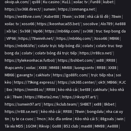
okvip.uk.com/
|
qs88
|
Ku casino
|
Ku11
|
xoilac tv
|
Fun88
|
kubet
|
https://sv368.direct/
|
sunwin
|
https://zinmanga.net
|
https://ee88vie.com/
|
Kubet88
|
78win
|
sv368
|
nhà cái lô đề
|
78win
|
xoilac tv
|
xoso66
|
https://keonhacai55.bet/
|
socolive
|
Alo789
|
Ae888
|
xôi lạc
|
Sv368
|
Vip66
|
https://mb66p.com/
|
sv368
|
truc tiep bong da
|
VIP66
|
https://78winnh.net/
|
https://mb66q.com/
|
Xoso66
|
MB66
|
https://mb66.life/
|
colatv trực tiếp bóng đá
|
colatv
|
colatv truc tiep
bong da
|
colatv
|
colatv bóng đá trực tiếp
|
https://rr88co.net/
|
https://tylekeonhacai.futbol/
|
https://bshbet.com/
|
xx88
|
RR88
|
thapcamtv
|
xoilac
|
XX88
|
MM88
|
MM88
|
luongsontv
|
RR88
|
XX88
|
MB66
|
gavangtv
|
cakhiatv
|
https://go88fc.com/
|
trực tiếp nba
|
soi
kèo
|
https://79king.express/
|
https://ok365.center/
|
ok9
|
MB66
|
KJC
|
8xx
|
https://mm88.io/
|
RR88
|
kèo nhà cái
|
bet88
|
cakhiatv
|
kèo nhà
cái
|
78win
|
https://f8beta2.me/
|
https://rikvip97.art/
|
https://sunwin97.art/
|
https://kclub.team/
|
SHBET
|
xx88
|
8kbet
|
https://rr88.se.net/
|
kèo nhà cái
|
RR88
|
78win
|
bongdalu
|
nha cai uy
tin
|
ty le ca cuoc
|
7mcn
|
Xóc đĩa online
|
Kèo nhà cái 5
|
88goals
|
iwin
|
Tài xỉu MD5
|
1GOM
|
Rikvip
|
Go88
|
B52 club
|
max88
|
MM88
|
Ae888
|