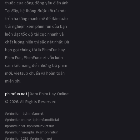
thuộc của cộng đồng yêu điện ảnh.
Tại đây, hệ thống được tối ưu hóa
trên hạ tầng mạnh mẽ để đảm bảo
trải nghiệm xem phim fun của bạn
luôn đạt tốc độ tải cực nhanh và
chất lượng hiển thị sắc nét nhất. Dù
bạn gọi chúng tôi là PhimFun hay
Phim Fun, PhimFun.net vẫn luôn
cam kết mang đến những bộ phim
mới, vietsub chuẩn và hoàn toàn
miễn phí.
phimfun.net
| Xem Phim Hay Online
© 2026. All Rights Reserved
#phimfun #phimfunnet
#phimfunonline #phimfunofficial
#phimfunhd #phimfunvietsub
#phimfunmienphi #xemphimfun
#phimfun2026 #phimfunmoi