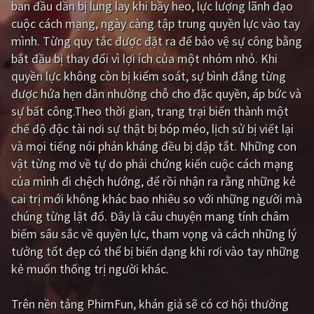
ban đầu dần bị lung lay khi bầy heo, lực lượng lãnh đạo
cuộc cách mạng, ngày càng tập trung quyền lực vào tay
Giật gân
Gia đình
mình. Từng quy tắc được đặt ra để bảo vệ sự công bằng
Bí ẩn
Lịch sử
bắt đầu bị thay đổi vì lợi ích của một nhóm nhỏ. Khi
quyền lực không còn bị kiểm soát, sự bình đẳng từng
Viễn Tây
Tiểu sử
được hứa hẹn dần nhường chỗ cho đặc quyền, áp bức và
GameShow
DramaTV
sự bất công.Theo thời gian, trang trại biến thành một
chế độ độc tài nơi sự thật bị bóp méo, lịch sử bị viết lại
QUỐC GIA
và mọi tiếng nói phản kháng đều bị dập tắt. Những con
vật từng mơ về tự do phải chứng kiến cuộc cách mạng
Âu - Mỹ
Trung Quốc - Hồng Kông
của mình đi chệch hướng, để rồi nhận ra rằng những kẻ
cai trị mới không khác bao nhiêu so với những người mà
Hàn Quốc
Nhật Bản
chúng từng lật đổ. Đây là câu chuyện mang tính châm
Ấn Độ
Việt Nam
biếm sâu sắc về quyền lực, tham vọng và cách những lý
tưởng tốt đẹp có thể bị biến dạng khi rơi vào tay những
Tổng hợp
kẻ muốn thống trị người khác.
CẬP NHẬT
Trên nền tảng
PhimFun
, khán giả sẽ có cơ hội thưởng