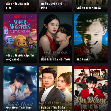
Sắc Thái Của Trái
Nhân Duyên Trời
Tim
Định
Chàng Trai Năm Ấy
Hội quái siêu cấp: Tri
kỷ Quái vật
Mặt Trái Của Mặt Trời
SLC Punk!
Kích Hoạt Trái Tim
Bạn Gái Thuê Của