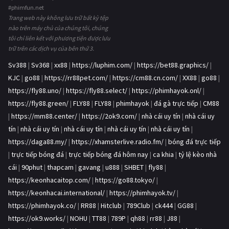
#phimfun.net
Trang web này không lưu trữ bất kỳ tệp
nào trên máy chủ của chúng tôi, chúng
tôi chỉ liên kết với phương tiện được lưu
trữ trên các dịch vụ của bên thứ 3.
Sv388
|
Sv368
|
xx88
|
https://luphim.com/
|
https://bet88.graphics/
|
KJC
|
go88
|
https://rr88pet.com/
|
https://cm88.cn.com/
|
XX88
|
go88
|
https://fly88.uno/
|
https://fly88.select/
|
https://phimhayok.onl/
|
https://fly88.green/
|
FLY88
|
FLY88
|
phimhayok
|
đá gà trực tiếp
|
CM88
|
https://mm88.center/
|
https://2ok9.com/
|
nhà cái uy tín
|
nhà cái uy
tín
|
nhà cái uy tín
|
nhà cái uy tín
|
nhà cái uy tín
|
nhà cái uy tín
|
https://daga88.my/
|
https://xhamsterlive.radio.fm/
|
bóng đá trực tiếp
|
trực tiếp bóng đá
|
trực tiếp bóng đá hôm nay
|
ca khia
|
tỷ lệ kèo nhà
cái
|
90phut
|
thapcam
|
gavang
|
u888
|
SHBET
|
fly88
|
https://keonhacaitop.com/
|
https://go88.tokyo/
|
https://keonhacai.international/
|
https://phimhayok.tv/
|
https://phimhayok.co/
|
RR88
|
Hitclub
|
789Club
|
ck444
|
GG88
|
https://ok9.works/
|
NOHU
|
TT88
|
789P
|
qh88
|
rr88
|
J88
|