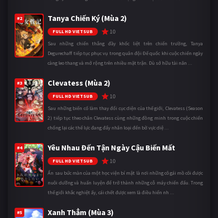
Tanya Chiến Ký (Mùa 2)
#2
10
FULL HD VIETSUB
Sau những chiến thắng đầy khốc liệt trên chiến trường, Tanya
Degurechaff tiếp tục phục vụ trong quân đội Đế quốc khi cuộc chiến ngày
càng leo thang và mở rộng trên nhiều mặt trận. Dù sở hữu tài năn ...
Clevatess (Mùa 2)
#3
10
FULL HD VIETSUB
Sau những biến cố làm thay đổi cục diện của thế giới, Clevatess (Season
2) tiếp tục theo chân Clevatess cùng những đồng minh trong cuộc chiến
chống lại các thế lực đang đẩy nhân loại đến bờ vực diệ ...
Yêu Nhau Đến Tận Ngày Cậu Biến Mất
#4
10
FULL HD VIETSUB
Ẩn sau bức màn của một học viện bí mật là nơi những cô gái mồ côi được
nuôi dưỡng và huấn luyện để trở thành những cỗ máy chiến đấu. Trong
thế giới khắc nghiệt ấy, cái chết được xem là điều hiển nh ...
Xanh Thẳm (Mùa 3)
#5