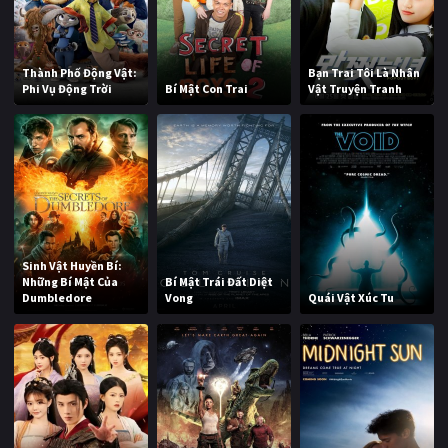
Thành Phố Động Vật:
Bạn Trai Tôi Là Nhân
Phi Vụ Động Trời
Bí Mật Con Trai
Vật Truyện Tranh
Sinh Vật Huyền Bí:
Những Bí Mật Của
Bí Mật Trái Đất Diệt
Dumbledore
Vong
Quái Vật Xúc Tu