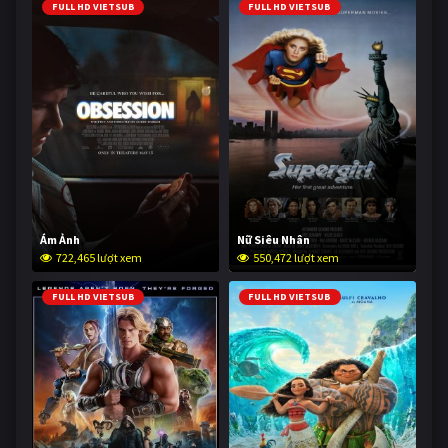
FULL HD VIETSUB
FULL HD VIETSUB
Ám Ảnh
Nữ Siêu Nhân
722,465 lượt xem
550,472 lượt xem
FULL HD VIETSUB
FULL HD VIETSUB