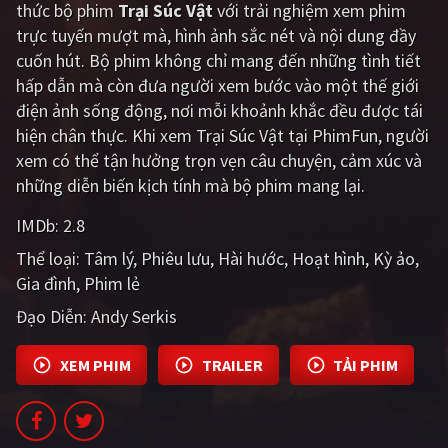
thức bộ phim
Trại Súc Vật
với trải nghiệm xem phim
PHIM MỚI
trực tuyến mượt mà, hình ảnh sắc nét và nội dung đầy
PHIM BỘ
cuốn hút. Bộ phim không chỉ mang đến những tình tiết
hấp dẫn mà còn đưa người xem bước vào một thế giới
PHIM LẺ
điện ảnh sống động, nơi mỗi khoảnh khắc đều được tái
hiện chân thực. Khi xem Trại Súc Vật tại PhimFun, người
PHIM CHIẾU RẠP
xem có thể tận hưởng trọn vẹn câu chuyện, cảm xúc và
TUYỂN TẬP PHIM
những diễn biến kịch tính mà bộ phim mang lại.
BLOG
IMDb:
2.8
Thể loại:
Tâm lý
Phiêu lưu
Hài hước
Hoạt hình
Kỳ ảo
Gia đình
Phim lẻ
Đạo Diễn:
Andy Serkis
XEM PHIM
TRAILER
TẢI PHIM