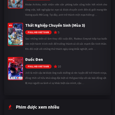
Atobe Arihito, một nhân viên văn phòng luôn cống hiến hết mình cho
công việc, bất ngờ gặp tai nạn và được chuyển sinh đến dị giới mang tên
Vương quốc Mê Cung. Tại đây, anh trở thành một mạo hiểm gi ...
Thất Nghiệp Chuyển Sinh (Mùa 3)
#9
5
FULL HD VIETSUB
Sau những biến cố làm thay đổi cuộc đời, Rudeus Greyrat tiếp tục bước
vào một hành trình mới để trưởng thành cả về sức mạnh lẫn tinh thần.
Khi đối mặt với những thử thách ngày càng khắc nghiệt, anh ...
Đuốc Đen
#10
10
FULL HD VIETSUB
Jirô là một cậu bé được ông nuôi dưỡng và rèn luyện để trở thành ninja,
đồng thời sở hữu khả năng đặc biệt có thể giao tiếp với các loài động vật.
Bị mọi người xa lánh vì sự khác biệt của mình, cậu ...
Phim được xem nhiều