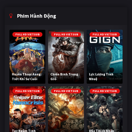
Phim Hành Động
FULL HD VIETSUB
FULL HD VIETSUB
FULL HD VIETSUB
Huyền Thoại Aang:
Chiến Binh Trong
Lực Lượng Tinh
Tiết Khí Sư Cuối
Gió
Nhuệ
Cùng
FULL HD VIETSUB
FULL HD VIETSUB
FULL HD VIETSUB
Tay Ngắm Tinh
Độc Thích Nhập