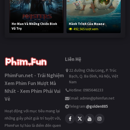
He-Man Và Những Chiến Binh
Hành Trình Của Moana
Vũ Trụ
492,565 lượt xem
241,492 lượt xem
Liên Hệ
22 đường Châu Long, P. Trúc
PhimFun.net - Trải Nghiệm
Bạch, Q. Ba Đình, Hà Nội, Việt
Nam
Xem Phim Fun Mượt Mà
Hotline: 0985646233
Nhất - Xem Phim Phải Vui
Vẻ
Email:
admin@phimfun.net
Telegram:
@golden885
Hoạt động với mục tiêu mang lại
những giây phút giải trí tuyệt vời,
PhimFun tự hào là điểm đến quen