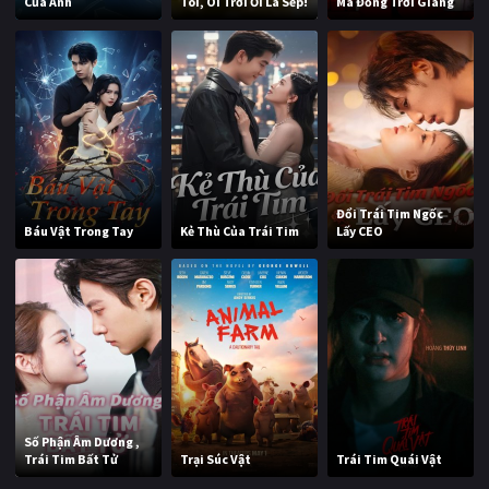
Của Anh
Tôi, Ôi Trời Ơi Là Sếp!
Ma Đồng Trời Giáng
Đổi Trái Tim Ngốc
Báu Vật Trong Tay
Kẻ Thù Của Trái Tim
Lấy CEO
Số Phận Âm Dương ,
Trái Tim Bất Tử
Trại Súc Vật
Trái Tim Quái Vật