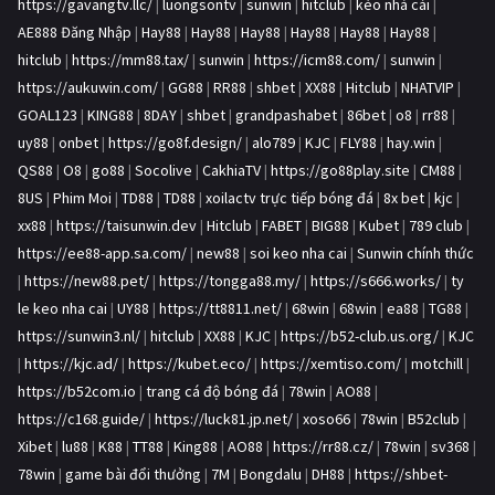
https://gavangtv.llc/
|
luongsontv
|
sunwin
|
hitclub
|
kèo nhà cái
|
AE888 Đăng Nhập
|
Hay88
|
Hay88
|
Hay88
|
Hay88
|
Hay88
|
Hay88
|
hitclub
|
https://mm88.tax/
|
sunwin
|
https://icm88.com/
|
sunwin
|
https://aukuwin.com/
|
GG88
|
RR88
|
shbet
|
XX88
|
Hitclub
|
NHATVIP
|
GOAL123
|
KING88
|
8DAY
|
shbet
|
grandpashabet
|
86bet
|
o8
|
rr88
|
uy88
|
onbet
|
https://go8f.design/
|
alo789
|
KJC
|
FLY88
|
hay.win
|
QS88
|
O8
|
go88
|
Socolive
|
CakhiaTV
|
https://go88play.site
|
CM88
|
8US
|
Phim Moi
|
TD88
|
TD88
|
xoilactv trực tiếp bóng đá
|
8x bet
|
kjc
|
xx88
|
https://taisunwin.dev
|
Hitclub
|
FABET
|
BIG88
|
Kubet
|
789 club
|
https://ee88-app.sa.com/
|
new88
|
soi keo nha cai
|
Sunwin chính thức
|
https://new88.pet/
|
https://tongga88.my/
|
https://s666.works/
|
ty
le keo nha cai
|
UY88
|
https://tt8811.net/
|
68win
|
68win
|
ea88
|
TG88
|
https://sunwin3.nl/
|
hitclub
|
XX88
|
KJC
|
https://b52-club.us.org/
|
KJC
|
https://kjc.ad/
|
https://kubet.eco/
|
https://xemtiso.com/
|
motchill
|
https://b52com.io
|
trang cá độ bóng đá
|
78win
|
AO88
|
https://c168.guide/
|
https://luck81.jp.net/
|
xoso66
|
78win
|
B52club
|
Xibet
|
lu88
|
K88
|
TT88
|
King88
|
AO88
|
https://rr88.cz/
|
78win
|
sv368
|
78win
|
game bài đổi thưởng
|
7M
|
Bongdalu
|
DH88
|
https://shbet-