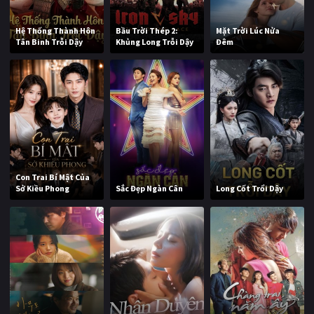
Hệ Thống Thành Hôn
Bầu Trời Thép 2:
Mặt Trời Lúc Nửa
Tân Binh Trỗi Dậy
Khủng Long Trỗi Dậy
Đêm
Con Trai Bí Mật Của
Sở Kiều Phong
Sắc Đẹp Ngàn Cân
Long Cốt Trổi Dậy