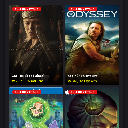
FULL HD VIETSUB
FULL HD VIETSUB
Gia Tộc Rồng (Mùa 3)
Anh Hùng Odyssey
2,027,875 lượt xem
961,764 lượt xem
FULL HD VIETSUB
FULL HD VIETSUB