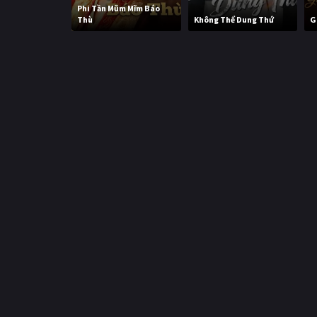
Phi Tần Mũm Mĩm Báo
Thù
Không Thể Dung Thứ
G