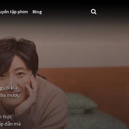
uyển tập phim
Blog
gười kia
 ba mươi,
m trực
hấp dẫn mà