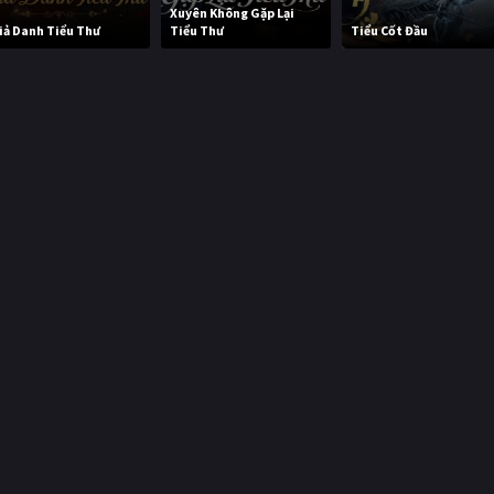
Xuyên Không Gặp Lại
iả Danh Tiểu Thư
Tiểu Thư
Tiểu Cốt Đầu