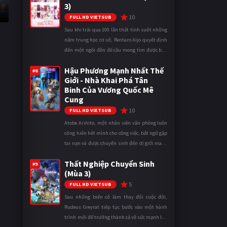
3)
10
FULL HD VIETSUB
Sau khi trải qua 100 lần thất tình suốt những
năm trung học cơ sở, Rentaro Aijo quyết định
đến một ngôi đền để cầu mong tìm được bạn
gái khi bước vào cấp ba. Lời cầu nguyện của
Hậu Phương Mạnh Nhất Thế
cậu được Thần Tình Y ...
#8
Giới - Nhà Khai Phá Tân
Binh Của Vương Quốc Mê
Cung
10
FULL HD VIETSUB
Atobe Arihito, một nhân viên văn phòng luôn
cống hiến hết mình cho công việc, bất ngờ gặp
tai nạn và được chuyển sinh đến dị giới mang
tên Vương quốc Mê Cung. Tại đây, anh trở
Thất Nghiệp Chuyển Sinh
thành một mạo hiểm gi ...
#9
(Mùa 3)
5
FULL HD VIETSUB
Sau những biến cố làm thay đổi cuộc đời,
Rudeus Greyrat tiếp tục bước vào một hành
trình mới để trưởng thành cả về sức mạnh lẫn