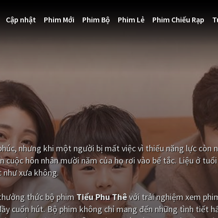
Cập nhật
Phim Mới
Phim Bộ
Phim Lẻ
Phim Chiếu Rạp
T
húc, nhưng khi một người bị mất việc vì thiếu năng lực còn n
ến cuộc hôn nhân mười năm của họ rơi vào bế tắc. Liệu ở tuổi
c như xưa không.
i thưởng thức bộ phim
Tiểu Phu Thê
với trải nghiệm xem phi
đầy cuốn hút. Bộ phim không chỉ mang đến những tình tiết 