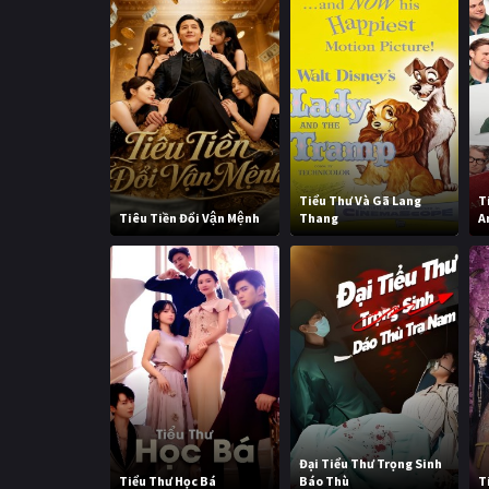
Tiểu Thư Và Gã Lang
T
Tiêu Tiền Đổi Vận Mệnh
Thang
A
Đại Tiểu Thư Trọng Sinh
Tiểu Thư Học Bá
Báo Thù
T