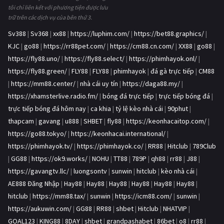
tôi chỉ liên kết với phương tiện được lưu
trữ trên các dịch vụ của bên thứ 3.
Sv388
|
Sv368
|
xx88
|
https://luphim.com/
|
https://bet88.graphics/
|
KJC
|
go88
|
https://rr88pet.com/
|
https://cm88.cn.com/
|
XX88
|
go88
|
https://fly88.uno/
|
https://fly88.select/
|
https://phimhayok.onl/
|
https://fly88.green/
|
FLY88
|
FLY88
|
phimhayok
|
đá gà trực tiếp
|
CM88
|
https://mm88.center/
|
nhà cái uy tín
|
https://daga88.my/
|
https://xhamsterlive.radio.fm/
|
bóng đá trực tiếp
|
trực tiếp bóng đá
|
trực tiếp bóng đá hôm nay
|
ca khia
|
tỷ lệ kèo nhà cái
|
90phut
|
thapcam
|
gavang
|
u888
|
SHBET
|
fly88
|
https://keonhacaitop.com/
|
https://go88.tokyo/
|
https://keonhacai.international/
|
https://phimhayok.tv/
|
https://phimhayok.co/
|
RR88
|
Hitclub
|
789Club
|
GG88
|
https://ok9.works/
|
NOHU
|
TT88
|
789P
|
qh88
|
rr88
|
J88
|
https://gavangtv.llc/
|
luongsontv
|
sunwin
|
hitclub
|
kèo nhà cái
|
AE888 Đăng Nhập
|
Hay88
|
Hay88
|
Hay88
|
Hay88
|
Hay88
|
Hay88
|
hitclub
|
https://mm88.tax/
|
sunwin
|
https://icm88.com/
|
sunwin
|
https://aukuwin.com/
|
GG88
|
RR88
|
shbet
|
Hitclub
|
NHATVIP
|
GOAL123
|
KING88
|
8DAY
|
shbet
|
grandpashabet
|
86bet
|
o8
|
rr88
|