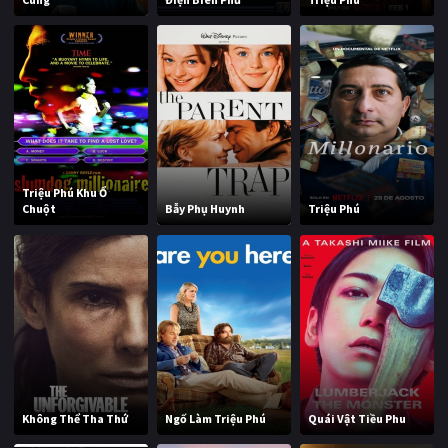
Triệu Phú Khu Ổ
Chuột
Bẫy Phụ Huynh
Triệu Phú
Không Thể Tha Thứ
Ngố Làm Triệu Phú
Quái Vật Tiều Phu