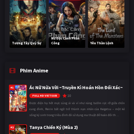
Nữ Đặc Cảnh Phản
Tương Tây Quỷ Sự
Công
Yêu Thần Lệnh
Phim Anime
Ác Nữ Nửa Vời ~Truyền Kì Hoán Hồn Đổi Xác~
#1
10
FULL HD VIETSUB
Được điện hạ hết mực sủng ái và ví như nàng bướm rực rỡ giữa chốn
cung đình, Reirin bất ngờ trở thành nạn nhân của Keigetsu – một kẻ
sống ký sinh trong triều đình đã sử dụng ma thuật để hoán đổi th ...
Tanya Chiến Ký (Mùa 2)
#2