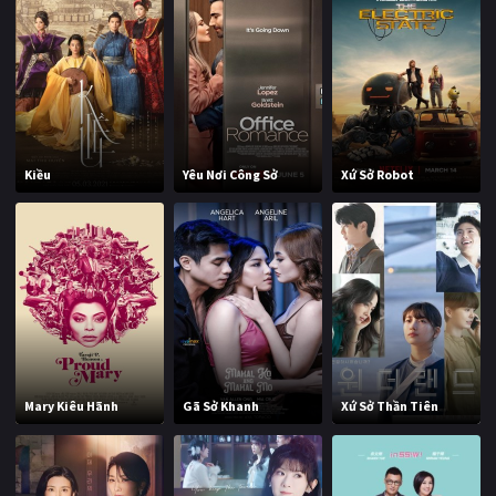
Kiều
Yêu Nơi Công Sở
Xứ Sở Robot
Mary Kiêu Hãnh
Gã Sở Khanh
Xứ Sở Thần Tiên