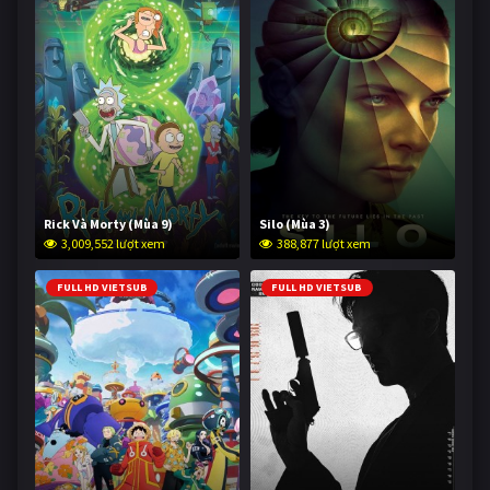
Rick Và Morty (Mùa 9)
Silo (Mùa 3)
3,009,552 lượt xem
388,877 lượt xem
FULL HD VIETSUB
FULL HD VIETSUB