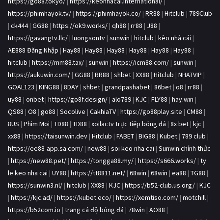
https://go88.tokyo/
|
https://keonhacai.international/
|
https://phimhayok.tv/
|
https://phimhayok.co/
|
RR88
|
Hitclub
|
789Club
|
ck444
|
GG88
|
https://ok9.works/
|
qh88
|
rr88
|
J88
|
https://gavangtv.llc/
|
luongsontv
|
sunwin
|
hitclub
|
kèo nhà cái
|
AE888 Đăng Nhập
|
Hay88
|
Hay88
|
Hay88
|
Hay88
|
Hay88
|
Hay88
|
hitclub
|
https://mm88.tax/
|
sunwin
|
https://icm88.com/
|
sunwin
|
https://aukuwin.com/
|
GG88
|
RR88
|
shbet
|
XX88
|
Hitclub
|
NHATVIP
|
GOAL123
|
KING88
|
8DAY
|
shbet
|
grandpashabet
|
86bet
|
o8
|
rr88
|
uy88
|
onbet
|
https://go8f.design/
|
alo789
|
KJC
|
FLY88
|
hay.win
|
QS88
|
O8
|
go88
|
Socolive
|
CakhiaTV
|
https://go88play.site
|
CM88
|
8US
|
Phim Moi
|
TD88
|
TD88
|
xoilactv trực tiếp bóng đá
|
8x bet
|
kjc
|
xx88
|
https://taisunwin.dev
|
Hitclub
|
FABET
|
BIG88
|
Kubet
|
789 club
|
https://ee88-app.sa.com/
|
new88
|
soi keo nha cai
|
Sunwin chính thức
|
https://new88.pet/
|
https://tongga88.my/
|
https://s666.works/
|
ty
le keo nha cai
|
UY88
|
https://tt8811.net/
|
68win
|
68win
|
ea88
|
TG88
|
https://sunwin3.nl/
|
hitclub
|
XX88
|
KJC
|
https://b52-club.us.org/
|
KJC
|
https://kjc.ad/
|
https://kubet.eco/
|
https://xemtiso.com/
|
motchill
|
https://b52com.io
|
trang cá độ bóng đá
|
78win
|
AO88
|