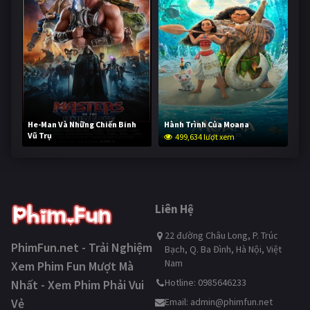
He-Man Và Những Chiến Binh
Hành Trình Của Moana
Vũ Trụ
499,634 lượt xem
249,059 lượt xem
Liên Hệ
22 đường Châu Long, P. Trúc
PhimFun.net - Trải Nghiệm
Bạch, Q. Ba Đình, Hà Nội, Việt
Nam
Xem Phim Fun Mượt Mà
Hotline: 0985646233
Nhất - Xem Phim Phải Vui
Vẻ
Email:
admin@phimfun.net