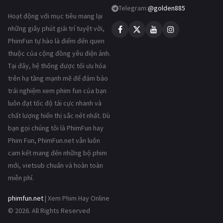
Telegram:
@golden885
Hoạt động với mục tiêu mang lại
những giây phút giải trí tuyệt vời,
PhimFun tự hào là điểm đến quen
thuộc của cộng đồng yêu điện ảnh.
Tại đây, hệ thống được tối ưu hóa
trên hạ tầng mạnh mẽ để đảm bảo
trải nghiệm xem phim fun của bạn
luôn đạt tốc độ tải cực nhanh và
chất lượng hiển thị sắc nét nhất. Dù
bạn gọi chúng tôi là PhimFun hay
Phim Fun, PhimFun.net vẫn luôn
cam kết mang đến những bộ phim
mới, vietsub chuẩn và hoàn toàn
miễn phí.
phimfun.net
| Xem Phim Hay Online
© 2026. All Rights Reserved