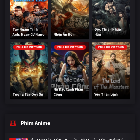
Tay Ngắm Tinh
Độc Thích Nhập
Anh: Nguy Cơ Nano
Nhện Ăn Hồn
Hầu
FULL HD VIETSUB
FULL HD VIETSUB
FULL HD VIETSUB
Nữ Đặc Cảnh Phản
Tương Tây Quỷ Sự
Công
Yêu Thần Lệnh
Phim Anime