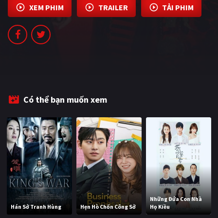
XEM PHIM
TRAILER
TẢI PHIM
PHIM MỚI
PHIM BỘ
PHIM LẺ
PHIM CHIẾU RẠP
TUYỂN TẬP PHIM
Có thể bạn muốn xem
BLOG
Những Đứa Con Nhà
Hán Sở Tranh Hùng
Hẹn Hò Chốn Công Sở
Họ Kiều