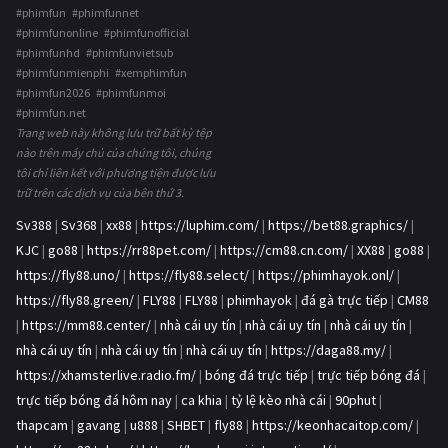
#phimfun #phimfunnet
#phimfunonline #phimfunofficial
#phimfunhd #phimfunvietsub
#phimfunmienphi #xemphimfun
#phimfun2026 #phimfunmoi
#phimfun.net
Trang web này không lưu trữ bất kỳ tệp
nào trên máy chủ của chúng tôi, chúng
tôi chỉ liên kết với phương tiện được lưu
trữ trên các dịch vụ của bên thứ 3.
Sv388
|
Sv368
|
xx88
|
https://luphim.com/
|
https://bet88.graphics/
|
KJC
|
go88
|
https://rr88pet.com/
|
https://cm88.cn.com/
|
XX88
|
go88
|
https://fly88.uno/
|
https://fly88.select/
|
https://phimhayok.onl/
|
https://fly88.green/
|
FLY88
|
FLY88
|
phimhayok
|
đá gà trực tiếp
|
CM88
|
https://mm88.center/
|
nhà cái uy tín
|
nhà cái uy tín
|
nhà cái uy tín
|
nhà cái uy tín
|
nhà cái uy tín
|
nhà cái uy tín
|
https://daga88.my/
|
https://xhamsterlive.radio.fm/
|
bóng đá trực tiếp
|
trực tiếp bóng đá
|
trực tiếp bóng đá hôm nay
|
ca khia
|
tỷ lệ kèo nhà cái
|
90phut
|
thapcam
|
gavang
|
u888
|
SHBET
|
fly88
|
https://keonhacaitop.com/
|