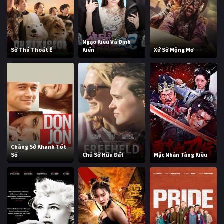
Ngạo Kiều Và Định
Sở Thú Thoát Ế
Kiến
Xứ Sở Mộng Mơ
Chàng Sở Khanh Tốt
Số
Chủ Sở Hữu Đất
Mặc Nhẫn Tàng Kiều