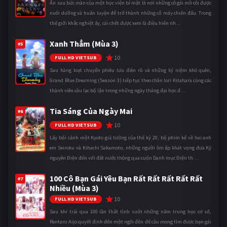
Ẩn sau bức màn của một học viện bí mật là nơi những cô gái mồ côi được
nuôi dưỡng và huấn luyện để trở thành những cỗ máy chiến đấu. Trong
thế giới khắc nghiệt ấy, cái chết được xem là điều hiển nh ...
Xanh Thẳm (Mùa 3)
#5
10
FULL HD VIETSUB
Sau hàng loạt chuyến phiêu lưu điên rồ và những kỷ niệm khó quên,
Grand Blue Dreaming (Season 3) tiếp tục theo chân Iori Kitahara cùng các
thành viên câu lạc bộ lặn trong những ngày tháng đại học đ ...
Tia Sáng Của Ngày Mai
#6
10
FULL HD VIETSUB
Lấy bối cảnh một Kyoto giả tưởng của thế kỷ 20, bộ phim kể về hai anh
em Seiroku và Kihachi Sakamoto, những người ôm ấp khát vọng đưa Kỷ
nguyên Điện đến với đất nước thông qua cuốn Danh mục Điện th ...
100 Cô Bạn Gái Yêu Bạn Rất Rất Rất Rất Rất
#7
Nhiều (Mùa 3)
10
FULL HD VIETSUB
Sau khi trải qua 100 lần thất tình suốt những năm trung học cơ sở,
Rentaro Aijo quyết định đến một ngôi đền để cầu mong tìm được bạn gái