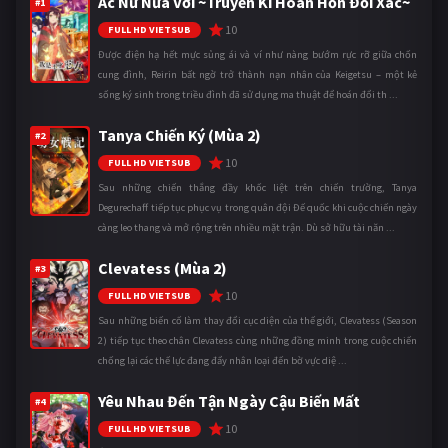
Ác Nữ Nửa Vời ~Truyền Kì Hoán Hồn Đổi Xác~
#1
10
FULL HD VIETSUB
Được điện hạ hết mực sủng ái và ví như nàng bướm rực rỡ giữa chốn
cung đình, Reirin bất ngờ trở thành nạn nhân của Keigetsu – một kẻ
sống ký sinh trong triều đình đã sử dụng ma thuật để hoán đổi th ...
Tanya Chiến Ký (Mùa 2)
#2
10
FULL HD VIETSUB
Sau những chiến thắng đầy khốc liệt trên chiến trường, Tanya
Degurechaff tiếp tục phục vụ trong quân đội Đế quốc khi cuộc chiến ngày
càng leo thang và mở rộng trên nhiều mặt trận. Dù sở hữu tài năn ...
Clevatess (Mùa 2)
#3
10
FULL HD VIETSUB
Sau những biến cố làm thay đổi cục diện của thế giới, Clevatess (Season
2) tiếp tục theo chân Clevatess cùng những đồng minh trong cuộc chiến
chống lại các thế lực đang đẩy nhân loại đến bờ vực diệ ...
Yêu Nhau Đến Tận Ngày Cậu Biến Mất
#4
10
FULL HD VIETSUB