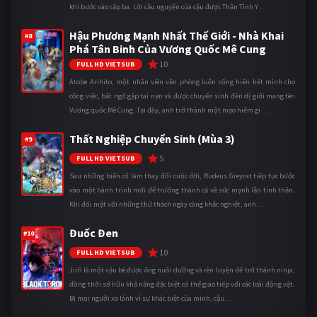
khi bước vào cấp ba. Lời cầu nguyện của cậu được Thần Tình Y ...
Hậu Phương Mạnh Nhất Thế Giới - Nhà Khai
#8
Phá Tân Binh Của Vương Quốc Mê Cung
10
FULL HD VIETSUB
Atobe Arihito, một nhân viên văn phòng luôn cống hiến hết mình cho
công việc, bất ngờ gặp tai nạn và được chuyển sinh đến dị giới mang tên
Vương quốc Mê Cung. Tại đây, anh trở thành một mạo hiểm gi ...
Thất Nghiệp Chuyển Sinh (Mùa 3)
#9
5
FULL HD VIETSUB
Sau những biến cố làm thay đổi cuộc đời, Rudeus Greyrat tiếp tục bước
vào một hành trình mới để trưởng thành cả về sức mạnh lẫn tinh thần.
Khi đối mặt với những thử thách ngày càng khắc nghiệt, anh ...
Đuốc Đen
#10
10
FULL HD VIETSUB
Jirô là một cậu bé được ông nuôi dưỡng và rèn luyện để trở thành ninja,
đồng thời sở hữu khả năng đặc biệt có thể giao tiếp với các loài động vật.
Bị mọi người xa lánh vì sự khác biệt của mình, cậu ...