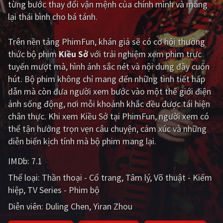
từng bước thay đổi vận mệnh của chính mình và mang
lại thái bình cho bá tánh.
Giật gân
Gia đình
Bí ẩn
Lịch sử
Trên nền tảng
PhimFun
, khán giả sẽ có cơ hội thưởng
thức bộ phim
Kiều Sở
với trải nghiệm xem phim trực
Viễn Tây
Tiểu sử
tuyến mượt mà, hình ảnh sắc nét và nội dung đầy cuốn
GameShow
DramaTV
hút. Bộ phim không chỉ mang đến những tình tiết hấp
dẫn mà còn đưa người xem bước vào một thế giới điện
QUỐC GIA
ảnh sống động, nơi mỗi khoảnh khắc đều được tái hiện
chân thực. Khi xem Kiều Sở tại PhimFun, người xem có
Âu - Mỹ
Trung Quốc - Hồng Kông
thể tận hưởng trọn vẹn câu chuyện, cảm xúc và những
diễn biến kịch tính mà bộ phim mang lại.
Hàn Quốc
Nhật Bản
IMDb:
7.1
Ấn Độ
Việt Nam
Thể loại:
Thần thoại - Cổ trang
Tâm lý
Võ thuật - Kiếm
Tổng hợp
hiệp
TV Series - Phim bộ
Diễn viên:
Duling Chen
Yiran Zhou
CẬP NHẬT