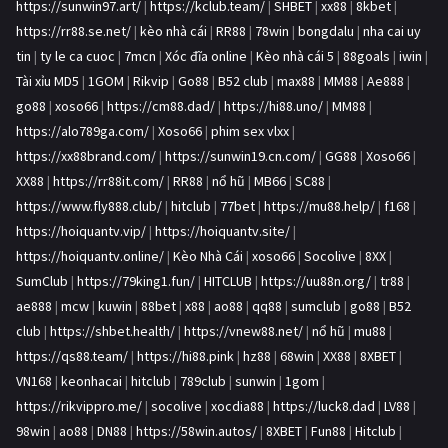
https://sunwin97.art/
|
https://kclub.team/
|
SHBET
|
xx88
|
8kbet
|
https://rr88.se.net/
|
kèo nhà cái
|
RR88
|
78win
|
bongdalu
|
nha cai uy
tin
|
ty le ca cuoc
|
7mcn
|
Xóc đĩa online
|
Kèo nhà cái 5
|
88goals
|
iwin
|
Tài xỉu MD5
|
1GOM
|
Rikvip
|
Go88
|
B52 club
|
max88
|
MM88
|
Ae888
|
go88
|
xoso66
|
https://cm88.dad/
|
https://hi88.uno/
|
MM88
|
https://alo789ga.com/
|
Xoso66
|
phim sex vlxx
|
https://xx88brand.com/
|
https://sunwin19.cn.com/
|
GG88
|
Xoso66
|
XX88
|
https://rr88it.com/
|
RR88
|
nổ hũ
|
MB66
|
SC88
|
https://www.fly888.club/
|
hitclub
|
77bet
|
https://mu88.help/
|
f168
|
https://hoiquantv.vip/
|
https://hoiquantv.site/
|
https://hoiquantv.online/
|
Kèo Nhà Cái
|
xoso66
|
Socolive
|
8XX
|
SumClub
|
https://79king1.fun/
|
HITCLUB
|
https://uu88n.org/
|
tr88
|
ae888
|
mcw
|
kuwin
|
88bet
|
x88
|
ao88
|
qq88
|
sumclub
|
go88
|
B52
club
|
https://shbet.health/
|
https://vnew88.net/
|
nổ hũ
|
mu88
|
https://qs88.team/
|
https://hi88.pink
|
hz88
|
68win
|
XX88
|
8XBET
|
VN168
|
keonhacai
|
hitclub
|
789club
|
sunwin
|
1gom
|
https://rikvippro.me/
|
socolive
|
xocdia88
|
https://luck8.dad
|
LV88
|
98win
|
ao88
|
DN88
|
https://58win.autos/
|
8XBET
|
Fun88
|
Hitclub
|