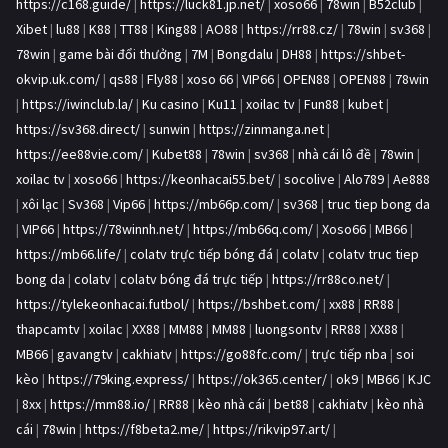
https://c168.guide/
|
https://luck81.jp.net/
|
xoso66
|
78win
|
B52club
|
Xibet
|
lu88
|
K88
|
TT88
|
King88
|
AO88
|
https://rr88.cz/
|
78win
|
sv368
|
78win
|
game bài đổi thưởng
|
7M
|
Bongdalu
|
DH88
|
https://shbet-
okvip.uk.com/
|
qs88
|
Fly88
|
xoso 66
|
VIP66
|
OPEN88
|
OPEN88
|
78win
|
https://iwinclub.la/
|
Ku casino
|
Ku11
|
xoilac tv
|
Fun88
|
kubet
|
https://sv368.direct/
|
sunwin
|
https://zinmanga.net
|
https://ee88vie.com/
|
Kubet88
|
78win
|
sv368
|
nhà cái lô đề
|
78win
|
xoilac tv
|
xoso66
|
https://keonhacai55.bet/
|
socolive
|
Alo789
|
Ae888
|
xôi lạc
|
Sv368
|
Vip66
|
https://mb66p.com/
|
sv368
|
truc tiep bong da
|
VIP66
|
https://78winnh.net/
|
https://mb66q.com/
|
Xoso66
|
MB66
|
https://mb66.life/
|
colatv trực tiếp bóng đá
|
colatv
|
colatv truc tiep
bong da
|
colatv
|
colatv bóng đá trực tiếp
|
https://rr88co.net/
|
https://tylekeonhacai.futbol/
|
https://bshbet.com/
|
xx88
|
RR88
|
thapcamtv
|
xoilac
|
XX88
|
MM88
|
MM88
|
luongsontv
|
RR88
|
XX88
|
MB66
|
gavangtv
|
cakhiatv
|
https://go88fc.com/
|
trực tiếp nba
|
soi
kèo
|
https://79king.express/
|
https://ok365.center/
|
ok9
|
MB66
|
KJC
|
8xx
|
https://mm88.io/
|
RR88
|
kèo nhà cái
|
bet88
|
cakhiatv
|
kèo nhà
cái
|
78win
|
https://f8beta2.me/
|
https://rikvip97.art/
|