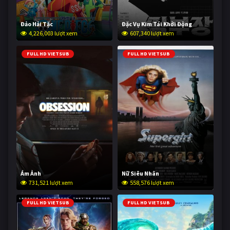
Đảo Hải Tặc
Đặc Vụ Kim Tái Khởi Động
4,226,003 lượt xem
607,340 lượt xem
FULL HD VIETSUB
FULL HD VIETSUB
Ám Ảnh
Nữ Siêu Nhân
731,521 lượt xem
558,576 lượt xem
FULL HD VIETSUB
FULL HD VIETSUB