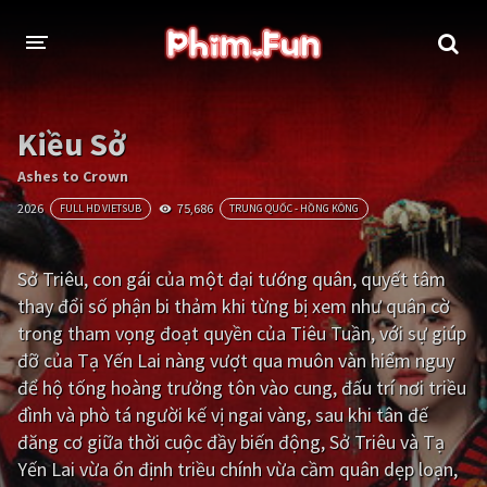
THỂ LOẠI
Kiều Sở
Thần thoại - Cổ trang
Hành động
Ashes to Crown
2026
75,686
FULL HD VIETSUB
TRUNG QUỐC - HỒNG KÔNG
Tâm lý
Chiến tranh
Võ thuật - Kiếm hiệp
Nhạc kịch
Sở Triêu, con gái của một đại tướng quân, quyết tâm
thay đổi số phận bi thảm khi từng bị xem như quân cờ
Kinh dị
Tội phạm - Hình sự
trong tham vọng đoạt quyền của Tiêu Tuần, với sự giúp
Phiêu lưu
Hài hước
đỡ của Tạ Yến Lai nàng vượt qua muôn vàn hiểm nguy
để hộ tống hoàng trưởng tôn vào cung, đấu trí nơi triều
Viễn tưởng
Khoa học - Tài liệu
đình và phò tá người kế vị ngai vàng, sau khi tân đế
Hoạt hình
Thể thao
đăng cơ giữa thời cuộc đầy biến động, Sở Triêu và Tạ
Yến Lai vừa ổn định triều chính vừa cầm quân dẹp loạn,
Tình cảm - Lãng mạn
Kỳ ảo