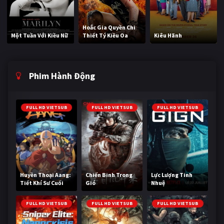
Hoắc Gia Quyền Chi
Một Tuần Với Kiều Nữ
Thiết Tý Kiều Oa
Kiêu Hãnh
Phim Hành Động
FULL HD VIETSUB
FULL HD VIETSUB
FULL HD VIETSUB
Huyền Thoại Aang:
Chiến Binh Trong
Lực Lượng Tinh
Tiết Khí Sư Cuối
Gió
Nhuệ
Cùng
FULL HD VIETSUB
FULL HD VIETSUB
FULL HD VIETSUB