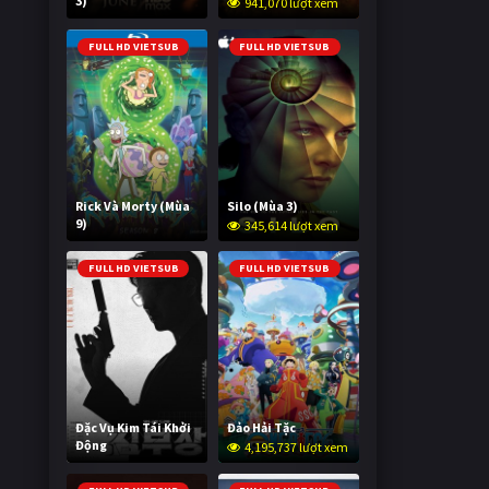
3)
941,070 lượt xem
2,009,745 lượt xem
FULL HD VIETSUB
FULL HD VIETSUB
Rick Và Morty (Mùa
Silo (Mùa 3)
9)
345,614 lượt xem
2,990,622 lượt xem
FULL HD VIETSUB
FULL HD VIETSUB
Đặc Vụ Kim Tái Khởi
Đảo Hải Tặc
Động
4,195,737 lượt xem
590,445 lượt xem