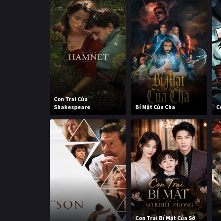
Con Trai Của
Shakespeare
Bí Mật Của Cha
C
Con Trai Bí Mật Của Sở