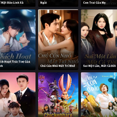
í Mật Đảo Linh Xà
Ngài
Con Trai Của Mẹ
ích Hoạt Trái Tim Của
nh
Chú Cún Nhỏ Mất Trí Nhớ
Sai Một Lần, Mất Cả Đời