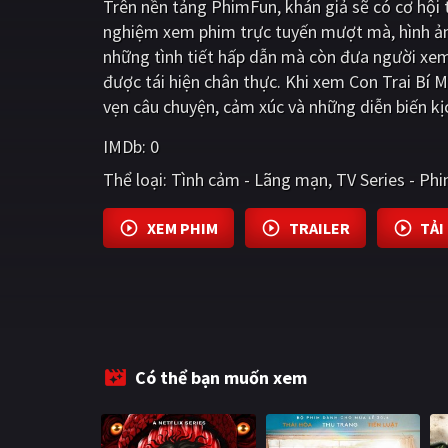
Trên nền tảng
PhimFun
, khán giả sẽ có cơ hộ
nghiệm xem phim trực tuyến mượt mà, hình ản
những tình tiết hấp dẫn mà còn đưa người xe
được tái hiện chân thực. Khi xem Con Trai Bí
vẹn câu chuyện, cảm xúc và những diễn biến kị
IMDb:
0
Thể loại:
Tình cảm - Lãng mạn
TV Series - Ph
XEM PHIM
TRAILER
TẢI
Có thể bạn muốn xem