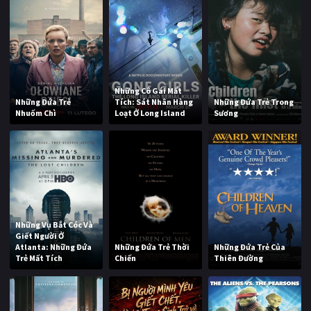
Những Cô Gái Mất
Những Đứa Trẻ
Tích: Sát Nhân Hàng
Những Đứa Trẻ Trong
Nhuốm Chì
Loạt Ở Long Island
Sương
Những Vụ Bắt Cóc Và
Giết Người Ở
Atlanta: Những Đứa
Những Đứa Trẻ Thời
Những Đứa Trẻ Của
Trẻ Mất Tích
Chiến
Thiên Đường