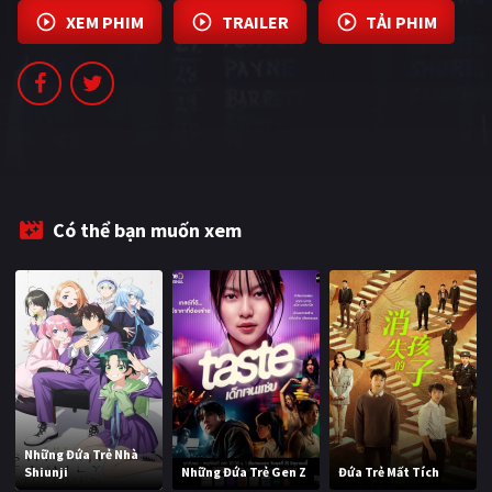
PHIM MỚI
XEM PHIM
TRAILER
TẢI PHIM
PHIM BỘ
PHIM LẺ
PHIM CHIẾU RẠP
TUYỂN TẬP PHIM
Có thể bạn muốn xem
BLOG
Những Đứa Trẻ Nhà
Shiunji
Những Đứa Trẻ Gen Z
Đứa Trẻ Mất Tích