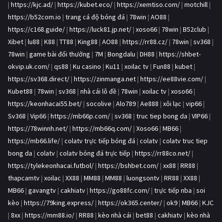
|
https://kjc.ad/
|
https://kubet.eco/
|
https://xemtiso.com/
|
motchill
|
https://b52com.io
|
trang cá độ bóng đá
|
78win
|
AO88
|
https://c168.guide/
|
https://luck81.jp.net/
|
xoso66
|
78win
|
B52club
|
Xibet
|
lu88
|
K88
|
TT88
|
King88
|
AO88
|
https://rr88.cz/
|
78win
|
sv368
|
78win
|
game bài đổi thưởng
|
7M
|
Bongdalu
|
DH88
|
https://shbet-
okvip.uk.com/
|
qs88
|
Ku casino
|
Ku11
|
xoilac tv
|
Fun88
|
kubet
|
https://sv368.direct/
|
https://zinmanga.net
|
https://ee88vie.com/
|
Kubet88
|
78win
|
sv368
|
nhà cái lô đề
|
78win
|
xoilac tv
|
xoso66
|
https://keonhacai55.bet/
|
socolive
|
Alo789
|
Ae888
|
xôi lạc
|
vip66
|
Sv368
|
Vip66
|
https://mb66p.com/
|
sv368
|
truc tiep bong da
|
VIP66
|
https://78winnh.net/
|
https://mb66q.com/
|
Xoso66
|
MB66
|
https://mb66.life/
|
colatv trực tiếp bóng đá
|
colatv
|
colatv truc tiep
bong da
|
colatv
|
colatv bóng đá trực tiếp
|
https://rr88co.net/
|
https://tylekeonhacai.futbol/
|
https://bshbet.com/
|
xx88
|
RR88
|
thapcamtv
|
xoilac
|
XX88
|
MM88
|
MM88
|
luongsontv
|
RR88
|
XX88
|
MB66
|
gavangtv
|
cakhiatv
|
https://go88fc.com/
|
trực tiếp nba
|
soi
kèo
|
https://79king.express/
|
https://ok365.center/
|
ok9
|
MB66
|
KJC
|
8xx
|
https://mm88.io/
|
RR88
|
kèo nhà cái
|
bet88
|
cakhiatv
|
kèo nhà