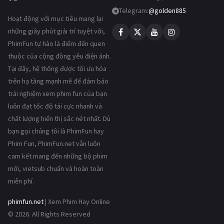
Telegram:
@golden885
Hoạt động với mục tiêu mang lại
những giây phút giải trí tuyệt vời,
PhimFun tự hào là điểm đến quen
thuộc của cộng đồng yêu điện ảnh.
Tại đây, hệ thống được tối ưu hóa
trên hạ tầng mạnh mẽ để đảm bảo
trải nghiệm xem phim fun của bạn
luôn đạt tốc độ tải cực nhanh và
chất lượng hiển thị sắc nét nhất. Dù
bạn gọi chúng tôi là PhimFun hay
Phim Fun, PhimFun.net vẫn luôn
cam kết mang đến những bộ phim
mới, vietsub chuẩn và hoàn toàn
miễn phí.
phimfun.net
| Xem Phim Hay Online
© 2026. All Rights Reserved