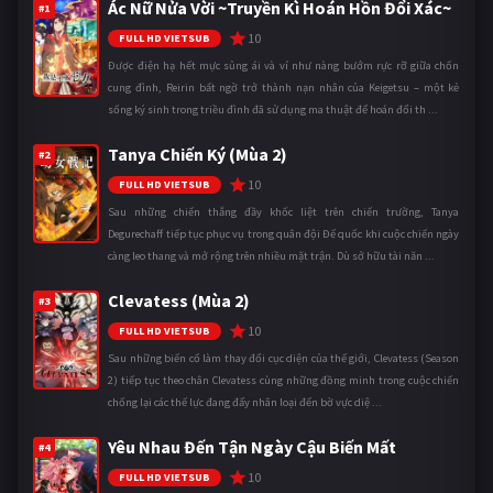
Ác Nữ Nửa Vời ~Truyền Kì Hoán Hồn Đổi Xác~
#1
10
FULL HD VIETSUB
Được điện hạ hết mực sủng ái và ví như nàng bướm rực rỡ giữa chốn
cung đình, Reirin bất ngờ trở thành nạn nhân của Keigetsu – một kẻ
sống ký sinh trong triều đình đã sử dụng ma thuật để hoán đổi th ...
Tanya Chiến Ký (Mùa 2)
#2
10
FULL HD VIETSUB
Sau những chiến thắng đầy khốc liệt trên chiến trường, Tanya
Degurechaff tiếp tục phục vụ trong quân đội Đế quốc khi cuộc chiến ngày
càng leo thang và mở rộng trên nhiều mặt trận. Dù sở hữu tài năn ...
Clevatess (Mùa 2)
#3
10
FULL HD VIETSUB
Sau những biến cố làm thay đổi cục diện của thế giới, Clevatess (Season
2) tiếp tục theo chân Clevatess cùng những đồng minh trong cuộc chiến
chống lại các thế lực đang đẩy nhân loại đến bờ vực diệ ...
Yêu Nhau Đến Tận Ngày Cậu Biến Mất
#4
10
FULL HD VIETSUB