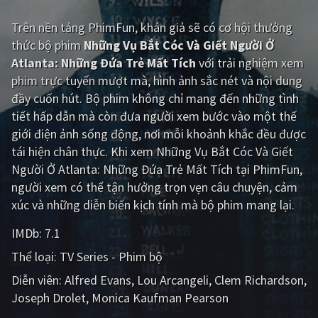
Giật gân
Gia đình
Trên nền tảng
PhimFun
, khán giả sẽ có cơ hội thưởng
thức bộ phim
Những Vụ Bắt Cóc Và Giết Người Ở
Bí ẩn
Lịch sử
Atlanta: Những Đứa Trẻ Mất Tích
với trải nghiệm xem
phim trực tuyến mượt mà, hình ảnh sắc nét và nội dung
Viễn Tây
Tiểu sử
đầy cuốn hút. Bộ phim không chỉ mang đến những tình
GameShow
DramaTV
tiết hấp dẫn mà còn đưa người xem bước vào một thế
giới điện ảnh sống động, nơi mỗi khoảnh khắc đều được
QUỐC GIA
tái hiện chân thực. Khi xem Những Vụ Bắt Cóc Và Giết
Người Ở Atlanta: Những Đứa Trẻ Mất Tích tại PhimFun,
Âu - Mỹ
Trung Quốc - Hồng Kông
người xem có thể tận hưởng trọn vẹn câu chuyện, cảm
xúc và những diễn biến kịch tính mà bộ phim mang lại.
Hàn Quốc
Nhật Bản
IMDb:
7.1
Ấn Độ
Việt Nam
Thể loại:
TV Series - Phim bộ
Tổng hợp
Diễn viên:
Alfred Evans
Lou Arcangeli
Clem Richardson
Joseph Drolet
Monica Kaufman Pearson
CẬP NHẬT