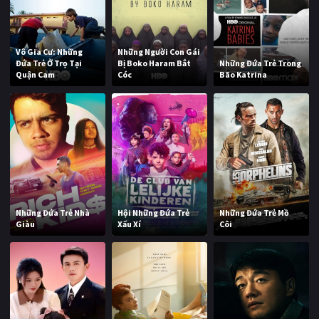
Vô Gia Cư: Những
Những Người Con Gái
Đứa Trẻ Ở Trọ Tại
Bị Boko Haram Bắt
Những Đứa Trẻ Trong
Quận Cam
Cóc
Bão Katrina
Những Đứa Trẻ Nhà
Hội Những Đứa Trẻ
Những Đứa Trẻ Mồ
Giàu
Xấu Xí
Côi