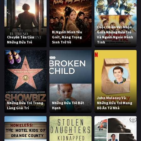
Cuộc Chiến Vui Nhộn
Bị Người Mình Yêu
Giữa Những Đứa Trẻ
Chuyến Tàu Của
Giết, Nàng Trọng
Và Người Ngoài Hành
Những Đứa Trẻ
Sinh Trở Về
Tinh
John Mulaney Và
Những Đứa Trẻ Trong
Những Đứa Trẻ Bất
Những Đứa Trẻ Mang
Làng Giải Trí
Hạnh
Đồ Ăn Từ Nhà