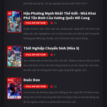
khi bước vào cấp ba. Lời cầu nguyện của cậu được Thần Tình Y ...
Hậu Phương Mạnh Nhất Thế Giới - Nhà Khai
#8
Phá Tân Binh Của Vương Quốc Mê Cung
10
FULL HD VIETSUB
Atobe Arihito, một nhân viên văn phòng luôn cống hiến hết mình cho
công việc, bất ngờ gặp tai nạn và được chuyển sinh đến dị giới mang tên
Vương quốc Mê Cung. Tại đây, anh trở thành một mạo hiểm gi ...
Thất Nghiệp Chuyển Sinh (Mùa 3)
#9
5
FULL HD VIETSUB
Sau những biến cố làm thay đổi cuộc đời, Rudeus Greyrat tiếp tục bước
vào một hành trình mới để trưởng thành cả về sức mạnh lẫn tinh thần.
Khi đối mặt với những thử thách ngày càng khắc nghiệt, anh ...
Đuốc Đen
#10
10
FULL HD VIETSUB
Jirô là một cậu bé được ông nuôi dưỡng và rèn luyện để trở thành ninja,
đồng thời sở hữu khả năng đặc biệt có thể giao tiếp với các loài động vật.
Bị mọi người xa lánh vì sự khác biệt của mình, cậu ...