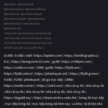
#phimfun #phimfunnet
#phimfunonline #phimfunofficial
#phimfunhd #phimfunvietsub
#phimfunmienphi #xemphimfun
#phimfun2026 #phimfunmoi
#phimfun.net
Trang web này không lưu trữ bất kỳ tệp
nào trên máy chủ của chúng tôi, chúng
tôi chỉ liên kết với phương tiện được lưu
trữ trên các dịch vụ của bên thứ 3.
Sv388
|
Sv368
|
xx88
|
https://luphim.com/
|
https://bet88.graphics/
|
KJC
|
https://luongsontv23.com/
|
go88
|
https://rr88pet.com/
|
https://cm88.cn.com/
|
XX88
|
go88
|
https://fly88.uno/
|
https://fly88.select/
|
https://phimhayok.onl/
|
https://fly88.green/
|
FLY88
|
FLY88
|
phimhayok
|
đá gà trực tiếp
|
CM88
|
https://mm88.center/
|
https://2ok9.com/
|
nhà cái uy tín
|
nhà cái uy tín
|
nhà cái uy tín
|
nhà cái uy tín
|
nhà cái uy tín
|
nhà cái uy tín
|
https://daga88.my/
|
https://xhamsterlive.radio.fm/
|
bóng đá trực tiếp
|
trực tiếp bóng đá
|
trực tiếp bóng đá hôm nay
|
ca khia
|
tỷ lệ kèo nhà