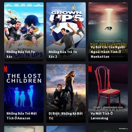
Vụ Bắt Cóc Của Người
Những Đứa Trẻ To
Những Đứa Trẻ To
Ngoài Hành Tinh Ở
Xác
Xác 2
Manhattan
Những Đứa Trẻ Mất
Dị Biệt: Những Kẻ Bất
Vụ Mất Tích Ở
Tích Ở Amazon
Trị
Lørenskog