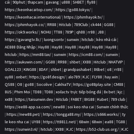
cái
|
90phut
|
thapcam
|
gavang
|
u888
|
SHBET
|
fly88
|
https://keonhacaitop.com/
|
https://go88.tokyo/
|
https://keonhacai.international/
|
https://phimhayok.tv/
|
https://phimhayok.co/
|
RR88
|
Hitclub
|
789Club
|
ck444
|
GG88
|
https://ok9.works/
|
NOHU
|
TT88
|
789P
|
qh88
|
rr88
|
J88
|
https://gavangtv.llc/
|
luongsontv
|
sunwin
|
hitclub
|
kèo nhà cái
|
AE888 Đăng Nhập
|
Hay88
|
Hay88
|
Hay88
|
Hay88
|
Hay88
|
Hay88
|
hitclub
|
https://mm88.tax/
|
sunwin
|
https://icm88.com/
|
sunwin
|
https://aukuwin.com/
|
GG88
|
RR88
|
shbet
|
XX88
|
Hitclub
|
NHATVIP
|
GOAL123
|
KING88
|
8DAY
|
shbet
|
grandpashabet
|
86bet
|
o8
|
rr88
|
uy88
|
onbet
|
https://go8f.design/
|
alo789
|
KJC
|
FLY88
|
hay.win
|
QS88
|
O8
|
go88
|
Socolive
|
CakhiaTV
|
https://go88play.site
|
CM88
|
8US
|
Phim Moi
|
TD88
|
TD88
|
xoilactv trực tiếp bóng đá
|
8x bet
|
kjc
|
xx88
|
https://taisunwin.dev
|
Hitclub
|
FABET
|
BIG88
|
Kubet
|
789 club
|
https://ee88-app.sa.com/
|
new88
|
soi keo nha cai
|
Sunwin chính thức
|
https://new88.pet/
|
https://tongga88.my/
|
https://s666.works/
|
ty
le keo nha cai
|
UY88
|
https://tt8811.net/
|
68win
|
68win
|
ea88
|
TG88
|
https://sunwin3.nl/
|
hitclub
|
XX88
|
KJC
|
https://b52-club.us.org/
|
KJC