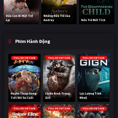
Đứa Con Bí Mật Trở
Những Đứa Trẻ của
Lại
Audrey
Đứa Trẻ Mất Tích
Phim Hành Động
FULL HD VIETSUB
FULL HD VIETSUB
FULL HD VIETSUB
Huyền Thoại Aang:
Chiến Binh Trong
Lực Lượng Tinh
Tiết Khí Sư Cuối
Gió
Nhuệ
Cùng
FULL HD VIETSUB
FULL HD VIETSUB
FULL HD VIETSUB