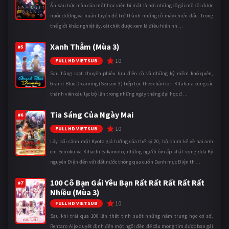
Ẩn sau bức màn của một học viện bí mật là nơi những cô gái mồ côi được
nuôi dưỡng và huấn luyện để trở thành những cỗ máy chiến đấu. Trong
thế giới khắc nghiệt ấy, cái chết được xem là điều hiển nh ...
Xanh Thẳm (Mùa 3)
#5
10
FULL HD VIETSUB
Sau hàng loạt chuyến phiêu lưu điên rồ và những kỷ niệm khó quên,
Grand Blue Dreaming (Season 3) tiếp tục theo chân Iori Kitahara cùng các
thành viên câu lạc bộ lặn trong những ngày tháng đại học đ ...
Tia Sáng Của Ngày Mai
#6
10
FULL HD VIETSUB
Lấy bối cảnh một Kyoto giả tưởng của thế kỷ 20, bộ phim kể về hai anh
em Seiroku và Kihachi Sakamoto, những người ôm ấp khát vọng đưa Kỷ
nguyên Điện đến với đất nước thông qua cuốn Danh mục Điện th ...
100 Cô Bạn Gái Yêu Bạn Rất Rất Rất Rất Rất
#7
Nhiều (Mùa 3)
10
FULL HD VIETSUB
Sau khi trải qua 100 lần thất tình suốt những năm trung học cơ sở,
Rentaro Aijo quyết định đến một ngôi đền để cầu mong tìm được bạn gái