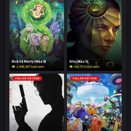
Rick Và Morty (Mùa 9)
Silo (Mùa 3)
2,996,967 lượt xem
363,574 lượt xem
FULL HD VIETSUB
FULL HD VIETSUB