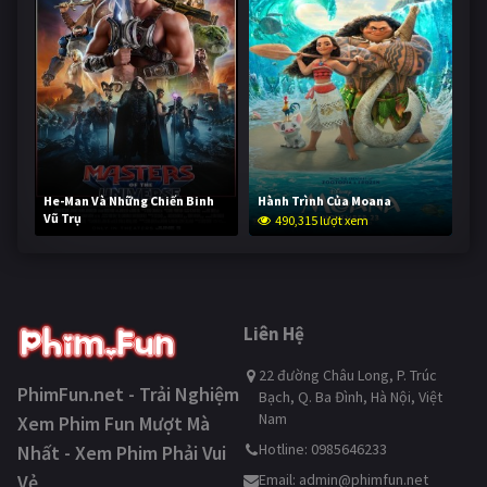
He-Man Và Những Chiến Binh
Hành Trình Của Moana
Vũ Trụ
490,315 lượt xem
238,959 lượt xem
Liên Hệ
22 đường Châu Long, P. Trúc
PhimFun.net - Trải Nghiệm
Bạch, Q. Ba Đình, Hà Nội, Việt
Nam
Xem Phim Fun Mượt Mà
Hotline: 0985646233
Nhất - Xem Phim Phải Vui
Vẻ
Email:
admin@phimfun.net