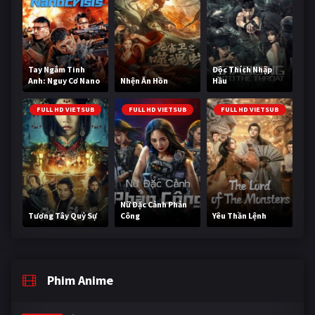
Tay Ngắm Tinh
Độc Thích Nhập
Anh: Nguy Cơ Nano
Nhện Ăn Hồn
Hầu
FULL HD VIETSUB
FULL HD VIETSUB
FULL HD VIETSUB
Nữ Đặc Cảnh Phản
Tương Tây Quỷ Sự
Công
Yêu Thần Lệnh
Phim Anime