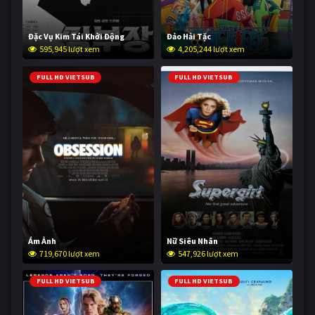
Đặc Vụ Kim Tái Khởi Động
Đảo Hải Tặc
595,945 lượt xem
4,205,244 lượt xem
FULL HD VIETSUB
FULL HD VIETSUB
Ám Ảnh
Nữ Siêu Nhân
719,670 lượt xem
547,926 lượt xem
FULL HD VIETSUB
FULL HD VIETSUB