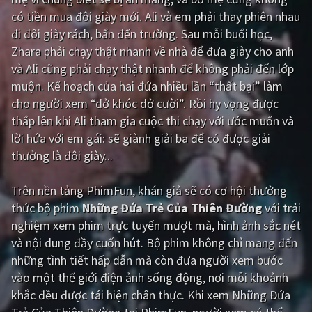
có tiền mua đôi giày mới. Ali và em phải thay phiên nhau
Giật gân
Gia đình
đi đôi giày rách, bẩn đến trường. Sau mỗi buổi học,
Zhara phải chạy thật nhanh về nhà để đưa giày cho anh
Bí ẩn
Lịch sử
và Ali cũng phải chạy thật nhanh để không phải đến lớp
Viễn Tây
Tiểu sử
muộn. Kế hoạch của hai đứa nhiều lần “thất bại” làm
cho người xem “dở khóc dở cười”. Rồi hy vọng được
GameShow
DramaTV
thắp lên khi Ali tham gia cuộc thi chạy với ước muốn và
lời hứa với em gái: sẽ giành giải ba để có được giải
QUỐC GIA
thưởng là đôi giày...
Âu - Mỹ
Trung Quốc - Hồng Kông
Trên nền tảng
PhimFun
, khán giả sẽ có cơ hội thưởng
Hàn Quốc
Nhật Bản
thức bộ phim
Những Đứa Trẻ Của Thiên Đường
với trải
nghiệm xem phim trực tuyến mượt mà, hình ảnh sắc nét
Ấn Độ
Việt Nam
và nội dung đầy cuốn hút. Bộ phim không chỉ mang đến
Tổng hợp
những tình tiết hấp dẫn mà còn đưa người xem bước
vào một thế giới điện ảnh sống động, nơi mỗi khoảnh
khắc đều được tái hiện chân thực. Khi xem Những Đứa
CẬP NHẬT