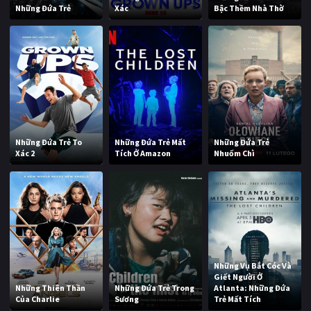
Những Đứa Trẻ
Xác
Bậc Thềm Nhà Thờ
Những Đứa Trẻ To
Những Đứa Trẻ Mất
Những Đứa Trẻ
Xác 2
Tích Ở Amazon
Nhuốm Chì
Những Vụ Bắt Cóc Và
Giết Người Ở
Những Thiên Thần
Những Đứa Trẻ Trong
Atlanta: Những Đứa
Của Charlie
Sương
Trẻ Mất Tích