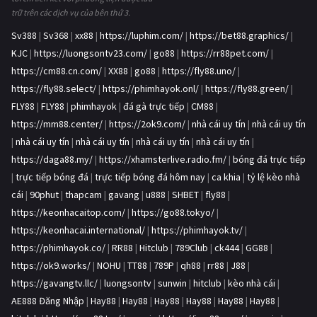
trữ trên các dịch vụ của bên thứ 3.
Sv388
|
Sv368
|
xx88
|
https://luphim.com/
|
https://bet88.graphics/
|
KJC
|
https://luongsontv23.com/
|
go88
|
https://rr88pet.com/
|
https://cm88.cn.com/
|
XX88
|
go88
|
https://fly88.uno/
|
https://fly88.select/
|
https://phimhayok.onl/
|
https://fly88.green/
|
FLY88
|
FLY88
|
phimhayok
|
đá gà trực tiếp
|
CM88
|
https://mm88.center/
|
https://2ok9.com/
|
nhà cái uy tín
|
nhà cái uy tín
|
nhà cái uy tín
|
nhà cái uy tín
|
nhà cái uy tín
|
nhà cái uy tín
|
https://daga88.my/
|
https://xhamsterlive.radio.fm/
|
bóng đá trực tiếp
|
trực tiếp bóng đá
|
trực tiếp bóng đá hôm nay
|
ca khia
|
tỷ lệ kèo nhà
cái
|
90phut
|
thapcam
|
gavang
|
u888
|
SHBET
|
fly88
|
https://keonhacaitop.com/
|
https://go88.tokyo/
|
https://keonhacai.international/
|
https://phimhayok.tv/
|
https://phimhayok.co/
|
RR88
|
Hitclub
|
789Club
|
ck444
|
GG88
|
https://ok9.works/
|
NOHU
|
TT88
|
789P
|
qh88
|
rr88
|
J88
|
https://gavangtv.llc/
|
luongsontv
|
sunwin
|
hitclub
|
kèo nhà cái
|
AE888 Đăng Nhập
|
Hay88
|
Hay88
|
Hay88
|
Hay88
|
Hay88
|
Hay88
|