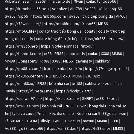
Kubet88
|
78win
|
sv368
|
nhà cái lô đề
|
78win
|
xoilac tv
|
xoso66
|
https://keonhacai55.bet/
|
socolive
|
Alo789
|
Ae888
|
xôi lạc
|
vip66
|
Sv368
|
Vip66
|
https://mb66p.com/
|
sv368
|
truc tiep bong da
|
VIP66
|
https://78winnh.net/
|
https://mb66q.com/
|
Xoso66
|
MB66
|
https://mb66.life/
|
colatv trực tiếp bóng đá
|
colatv
|
colatv truc tiep
bong da
|
colatv
|
colatv bóng đá trực tiếp
|
https://ok365.services/
|
https://rr88co.net/
|
https://tylekeonhacai.futbol/
|
https://bshbet.com/
|
xx88
|
RR88
|
thapcamtv
|
xoilac
|
XX88
|
MM88
|
MM88
|
luongsontv
|
RR88
|
XX88
|
MB66
|
gavangtv
|
cakhiatv
|
https://go88fc.com/
|
trực tiếp nba
|
soi kèo
|
https://79king.express/
|
https://ok365.center/
|
NOHU90
|
ok9
|
MB66
|
KJC
|
8xx
|
https://mm88.io/
|
RR88
|
kèo nhà cái
|
bet88
|
cakhiatv
|
kèo nhà cái
|
78win
|
https://f8beta2.me/
|
https://rikvip97.art/
|
https://sunwin97.art/
|
https://kclub.team/
|
SHBET
|
xx88
|
8kbet
|
https://rr88.se.net/
|
kèo nhà cái
|
RR88
|
78win
|
bongdalu
|
nha cai uy
tin
|
ty le ca cuoc
|
7mcn
|
Xóc đĩa online
|
Kèo nhà cái 5
|
88goals
|
iwin
|
Tài xỉu MD5
|
1GOM
|
Rikvip
|
Go88
|
B52 club
|
max88
|
MM88
|
F168
|
Ae888
|
go88
|
xoso66
|
https://cm88.dad/
|
https://hi88.uno/
|
MM88
|