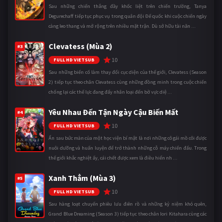
Sau những chiến thắng đầy khốc liệt trên chiến trường, Tanya
Degurechaff tiếp tục phục vụ trong quân đội Đế quốc khi cuộc chiến ngày
càng leo thang và mở rộng trên nhiều mặt trận. Dù sở hữu tài năn ...
Clevatess (Mùa 2)
#3
10
FULL HD VIETSUB
Sau những biến cố làm thay đổi cục diện của thế giới, Clevatess (Season
2) tiếp tục theo chân Clevatess cùng những đồng minh trong cuộc chiến
chống lại các thế lực đang đẩy nhân loại đến bờ vực diệ ...
Yêu Nhau Đến Tận Ngày Cậu Biến Mất
#4
10
FULL HD VIETSUB
Ẩn sau bức màn của một học viện bí mật là nơi những cô gái mồ côi được
nuôi dưỡng và huấn luyện để trở thành những cỗ máy chiến đấu. Trong
thế giới khắc nghiệt ấy, cái chết được xem là điều hiển nh ...
Xanh Thẳm (Mùa 3)
#5
10
FULL HD VIETSUB
Sau hàng loạt chuyến phiêu lưu điên rồ và những kỷ niệm khó quên,
Grand Blue Dreaming (Season 3) tiếp tục theo chân Iori Kitahara cùng các