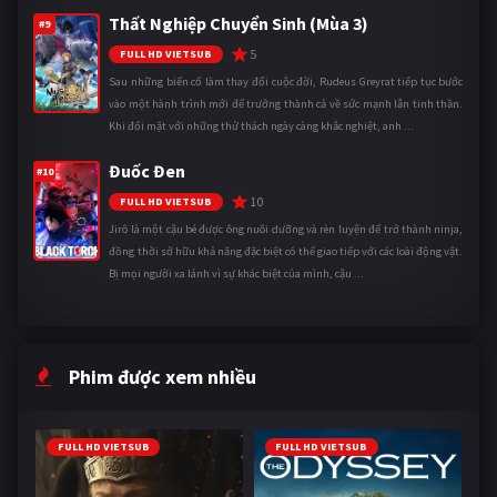
Thất Nghiệp Chuyển Sinh (Mùa 3)
#9
5
FULL HD VIETSUB
Sau những biến cố làm thay đổi cuộc đời, Rudeus Greyrat tiếp tục bước
vào một hành trình mới để trưởng thành cả về sức mạnh lẫn tinh thần.
Khi đối mặt với những thử thách ngày càng khắc nghiệt, anh ...
Đuốc Đen
#10
10
FULL HD VIETSUB
Jirô là một cậu bé được ông nuôi dưỡng và rèn luyện để trở thành ninja,
đồng thời sở hữu khả năng đặc biệt có thể giao tiếp với các loài động vật.
Bị mọi người xa lánh vì sự khác biệt của mình, cậu ...
Phim được xem nhiều
FULL HD VIETSUB
FULL HD VIETSUB