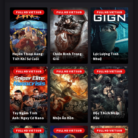
FULL HD VIETSUB
FULL HD VIETSUB
FULL HD VIETSUB
Huyền Thoại Aang:
Chiến Binh Trong
Lực Lượng Tinh
Tiết Khí Sư Cuối
Gió
Nhuệ
Cùng
FULL HD VIETSUB
FULL HD VIETSUB
FULL HD VIETSUB
Tay Ngắm Tinh
Độc Thích Nhập
Anh: Nguy Cơ Nano
Nhện Ăn Hồn
Hầu
FULL HD VIETSUB
FULL HD VIETSUB
FULL HD VIETSUB