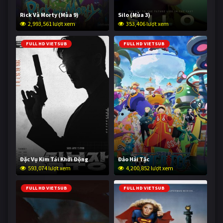
Rick Và Morty (Mùa 9)
Silo (Mùa 3)
2,993,561 lượt xem
353,406 lượt xem
FULL HD VIETSUB
FULL HD VIETSUB
Đặc Vụ Kim Tái Khởi Động
Đảo Hải Tặc
593,074 lượt xem
4,200,852 lượt xem
FULL HD VIETSUB
FULL HD VIETSUB