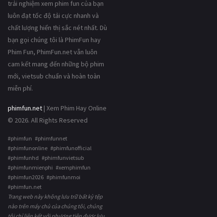
trải nghiệm xem phim fun của bạn
luôn đạt tốc độ tải cực nhanh và
chất lượng hiển thị sắc nét nhất. Dù
bạn gọi chúng tôi là PhimFun hay
Phim Fun, PhimFun.net vẫn luôn
cam kết mang đến những bộ phim
mới, vietsub chuẩn và hoàn toàn
miễn phí.
phimfun.net
| Xem Phim Hay Online
© 2026. All Rights Reserved
#phimfun #phimfunnet
#phimfunonline #phimfunofficial
#phimfunhd #phimfunvietsub
#phimfunmienphi #xemphimfun
#phimfun2026 #phimfunmoi
#phimfun.net
Trang web này không lưu trữ bất kỳ tệp
nào trên máy chủ của chúng tôi, chúng
tôi chỉ liên kết với phương tiện được lưu