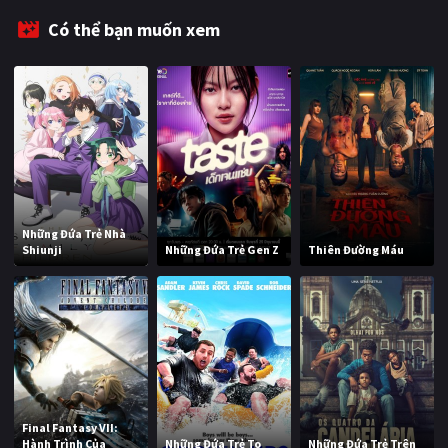
Có thể bạn muốn xem
Những Đứa Trẻ Nhà
Shiunji
Những Đứa Trẻ Gen Z
Thiên Đường Máu
Final Fantasy VII:
Hành Trình Của
Những Đứa Trẻ To
Những Đứa Trẻ Trên