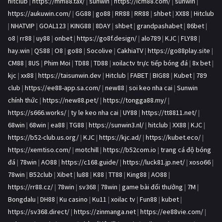
hitclub
|
https://mm88.tax/
|
sunwin
|
https://icm88.com/
|
sunwin
|
https://aukuwin.com/
|
GG88
|
go88
|
RR88
|
RR88
|
shbet
|
XX88
|
Hitclub
|
NHATVIP
|
GOAL123
|
KING88
|
8DAY
|
shbet
|
grandpashabet
|
86bet
|
o8
|
rr88
|
uy88
|
onbet
|
https://go8f.design/
|
alo789
|
KJC
|
FLY88
|
hay.win
|
QS88
|
O8
|
go88
|
Socolive
|
CakhiaTV
|
https://go88play.site
|
CM88
|
8US
|
Phim Moi
|
TD88
|
TD88
|
xoilactv trực tiếp bóng đá
|
8x bet
|
kjc
|
xx88
|
https://taisunwin.dev
|
Hitclub
|
FABET
|
BIG88
|
Kubet
|
789
club
|
https://ee88-app.sa.com/
|
new88
|
soi keo nha cai
|
Sunwin
chính thức
|
https://new88.pet/
|
https://tongga88.my/
|
https://s666.works/
|
ty le keo nha cai
|
UY88
|
https://tt8811.net/
|
68win
|
68win
|
ea88
|
TG88
|
https://sunwin3.nl/
|
hitclub
|
XX88
|
KJC
|
https://b52-club.us.org/
|
KJC
|
https://kjc.ad/
|
https://kubet.eco/
|
https://xemtiso.com/
|
motchill
|
https://b52com.io
|
trang cá độ bóng
đá
|
78win
|
AO88
|
https://c168.guide/
|
https://luck81.jp.net/
|
xoso66
|
78win
|
B52club
|
Xibet
|
lu88
|
K88
|
TT88
|
King88
|
AO88
|
https://rr88.cz/
|
78win
|
sv368
|
78win
|
game bài đổi thưởng
|
7M
|
Bongdalu
|
DH88
|
Ku casino
|
Ku11
|
xoilac tv
|
Fun88
|
kubet
|
https://sv368.direct/
|
https://zinmanga.net
|
https://ee88vie.com/
|