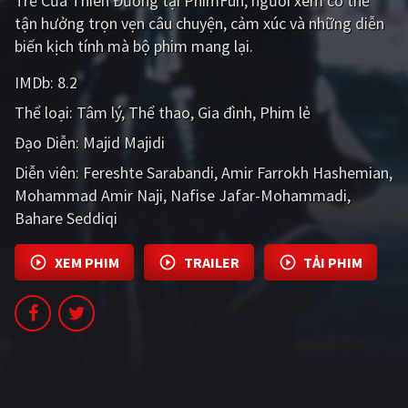
Trẻ Của Thiên Đường tại PhimFun, người xem có thể
PHIM MỚI
tận hưởng trọn vẹn câu chuyện, cảm xúc và những diễn
biến kịch tính mà bộ phim mang lại.
PHIM BỘ
IMDb:
8.2
PHIM LẺ
Thể loại:
Tâm lý
Thể thao
Gia đình
Phim lẻ
PHIM CHIẾU RẠP
Đạo Diễn:
Majid Majidi
TUYỂN TẬP PHIM
Diễn viên:
Fereshte Sarabandi
Amir Farrokh Hashemian
Mohammad Amir Naji
Nafise Jafar-Mohammadi
BLOG
Bahare Seddiqi
XEM PHIM
TRAILER
TẢI PHIM