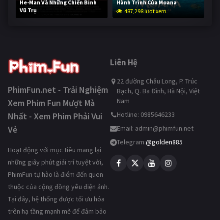
He-Man Và Những Chiến Binh
Hành Trình Của Moana
Vũ Trụ
487,298 lượt xem
235,812 lượt xem
Liên Hệ
22 đường Châu Long, P. Trúc
PhimFun.net - Trải Nghiệm
Bạch, Q. Ba Đình, Hà Nội, Việt
Nam
Xem Phim Fun Mượt Mà
Hotline: 0985646233
Nhất - Xem Phim Phải Vui
Vẻ
Email:
admin@phimfun.net
Telegram:
@golden885
Hoạt động với mục tiêu mang lại
những giây phút giải trí tuyệt vời,
PhimFun tự hào là điểm đến quen
thuộc của cộng đồng yêu điện ảnh.
Tại đây, hệ thống được tối ưu hóa
trên hạ tầng mạnh mẽ để đảm bảo