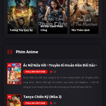
Nữ Đặc Cảnh Phản
Tương Tây Quỷ Sự
Công
Yêu Thần Lệnh
Phim Anime
Ác Nữ Nửa Vời ~Truyền Kì Hoán Hồn Đổi Xác~
#1
10
FULL HD VIETSUB
Được điện hạ hết mực sủng ái và ví như nàng bướm rực rỡ giữa chốn
cung đình, Reirin bất ngờ trở thành nạn nhân của Keigetsu – một kẻ
sống ký sinh trong triều đình đã sử dụng ma thuật để hoán đổi th ...
Tanya Chiến Ký (Mùa 2)
#2
10
FULL HD VIETSUB