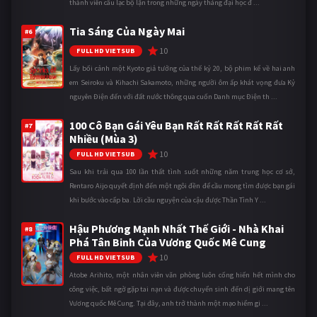
thành viên câu lạc bộ lặn trong những ngày tháng đại học đ ...
Tia Sáng Của Ngày Mai
#6
10
FULL HD VIETSUB
Lấy bối cảnh một Kyoto giả tưởng của thế kỷ 20, bộ phim kể về hai anh
em Seiroku và Kihachi Sakamoto, những người ôm ấp khát vọng đưa Kỷ
nguyên Điện đến với đất nước thông qua cuốn Danh mục Điện th ...
100 Cô Bạn Gái Yêu Bạn Rất Rất Rất Rất Rất
#7
Nhiều (Mùa 3)
10
FULL HD VIETSUB
Sau khi trải qua 100 lần thất tình suốt những năm trung học cơ sở,
Rentaro Aijo quyết định đến một ngôi đền để cầu mong tìm được bạn gái
khi bước vào cấp ba. Lời cầu nguyện của cậu được Thần Tình Y ...
Hậu Phương Mạnh Nhất Thế Giới - Nhà Khai
#8
Phá Tân Binh Của Vương Quốc Mê Cung
10
FULL HD VIETSUB
Atobe Arihito, một nhân viên văn phòng luôn cống hiến hết mình cho
công việc, bất ngờ gặp tai nạn và được chuyển sinh đến dị giới mang tên
Vương quốc Mê Cung. Tại đây, anh trở thành một mạo hiểm gi ...