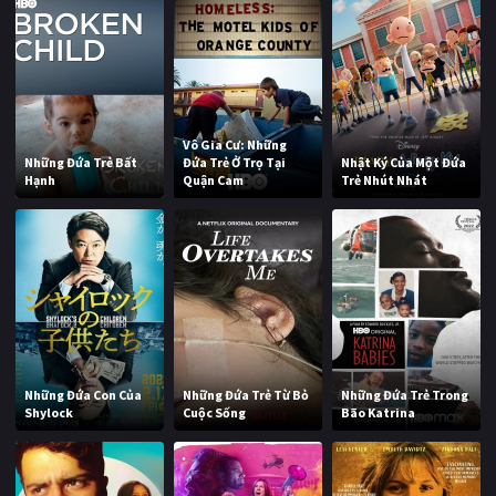
Vô Gia Cư: Những
Những Đứa Trẻ Bất
Đứa Trẻ Ở Trọ Tại
Nhật Ký Của Một Đứa
Hạnh
Quận Cam
Trẻ Nhút Nhát
Những Đứa Con Của
Những Đứa Trẻ Từ Bỏ
Những Đứa Trẻ Trong
Shylock
Cuộc Sống
Bão Katrina