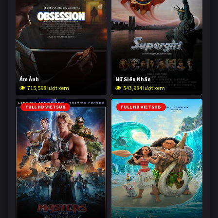
Ám Ảnh
Nữ Siêu Nhân
715,598 lượt xem
543,984 lượt xem
FULL HD VIETSUB
FULL HD VIETSUB