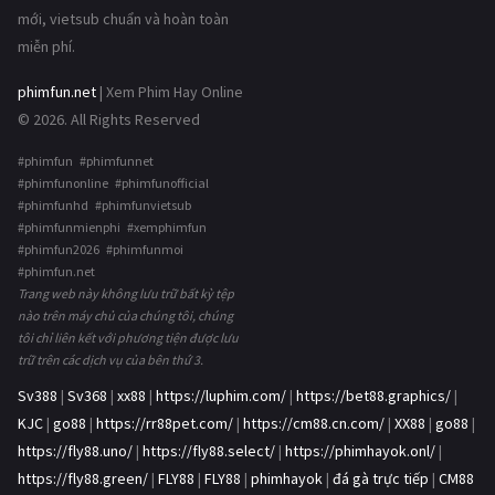
mới, vietsub chuẩn và hoàn toàn
miễn phí.
phimfun.net
| Xem Phim Hay Online
© 2026. All Rights Reserved
#phimfun #phimfunnet
#phimfunonline #phimfunofficial
#phimfunhd #phimfunvietsub
#phimfunmienphi #xemphimfun
#phimfun2026 #phimfunmoi
#phimfun.net
Trang web này không lưu trữ bất kỳ tệp
nào trên máy chủ của chúng tôi, chúng
tôi chỉ liên kết với phương tiện được lưu
trữ trên các dịch vụ của bên thứ 3.
Sv388
|
Sv368
|
xx88
|
https://luphim.com/
|
https://bet88.graphics/
|
KJC
|
go88
|
https://rr88pet.com/
|
https://cm88.cn.com/
|
XX88
|
go88
|
https://fly88.uno/
|
https://fly88.select/
|
https://phimhayok.onl/
|
https://fly88.green/
|
FLY88
|
FLY88
|
phimhayok
|
đá gà trực tiếp
|
CM88