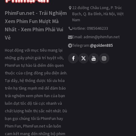
22 đường Châu Long, P. Trúc
PhimFun.net - Trải Nghiệm
Bạch, Q. Ba Đình, Hà Nội, Việt
Nam
Xem Phim Fun Mượt Mà
Hotline: 0985646233
Nhất - Xem Phim Phải Vui
Vẻ
Email:
admin@phimfun.net
Telegram:
@golden885
Hoạt động với mục tiêu mang lại
những giây phút giải trí tuyệt vời,
PhimFun tự hào là điểm đến quen
thuộc của cộng đồng yêu điện ảnh.
Tại đây, hệ thống được tối ưu hóa
trên hạ tầng mạnh mẽ để đảm bảo
trải nghiệm xem phim fun của bạn
luôn đạt tốc độ tải cực nhanh và
chất lượng hiển thị sắc nét nhất. Dù
bạn gọi chúng tôi là PhimFun hay
Phim Fun, PhimFun.net vẫn luôn
cam kết mang đến những bộ phim