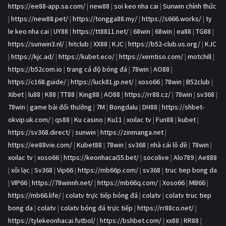
https://ee88-app.sa.com/
|
new88
|
soi keo nha cai
|
Sunwin chính thức
|
https://new88.pet/
|
https://tongga88.my/
|
https://s666.works/
|
ty
le keo nha cai
|
UY88
|
https://tt8811.net/
|
68win
|
68win
|
ea88
|
TG88
|
https://sunwin3.nl/
|
hitclub
|
XX88
|
KJC
|
https://b52-club.us.org/
|
KJC
|
https://kjc.ad/
|
https://kubet.eco/
|
https://xemtiso.com/
|
motchill
|
https://b52com.io
|
trang cá độ bóng đá
|
78win
|
AO88
|
https://c168.guide/
|
https://luck81.jp.net/
|
xoso66
|
78win
|
B52club
|
Xibet
|
lu88
|
K88
|
TT88
|
King88
|
AO88
|
https://rr88.cz/
|
78win
|
sv368
|
78win
|
game bài đổi thưởng
|
7M
|
Bongdalu
|
DH88
|
https://shbet-
okvip.uk.com/
|
qs88
|
Ku casino
|
Ku11
|
xoilac tv
|
Fun88
|
kubet
|
https://sv368.direct/
|
sunwin
|
https://zinmanga.net
|
https://ee88vie.com/
|
Kubet88
|
78win
|
sv368
|
nhà cái lô đề
|
78win
|
xoilac tv
|
xoso66
|
https://keonhacai55.bet/
|
socolive
|
Alo789
|
Ae888
|
xôi lạc
|
Sv368
|
Vip66
|
https://mb66p.com/
|
sv368
|
truc tiep bong da
|
VIP66
|
https://78winnh.net/
|
https://mb66q.com/
|
Xoso66
|
MB66
|
https://mb66.life/
|
colatv trực tiếp bóng đá
|
colatv
|
colatv truc tiep
bong da
|
colatv
|
colatv bóng đá trực tiếp
|
https://rr88co.net/
|
https://tylekeonhacai.futbol/
|
https://bshbet.com/
|
xx88
|
RR88
|