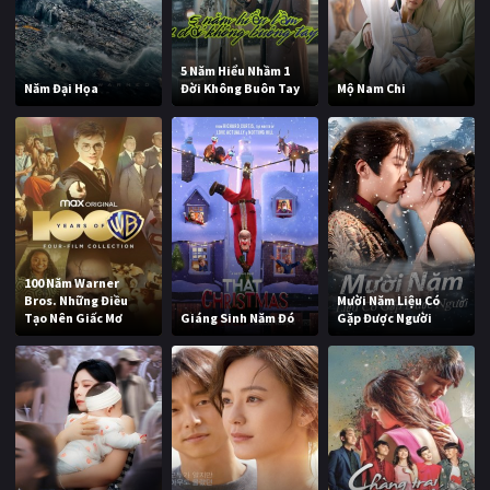
5 Năm Hiểu Nhầm 1
Năm Đại Họa
Đời Không Buôn Tay
Mộ Nam Chi
100 Năm Warner
Bros. Những Điều
Mười Năm Liệu Có
Tạo Nên Giấc Mơ
Giáng Sinh Năm Đó
Gặp Được Người