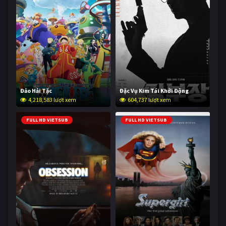
Đảo Hải Tặc
Đặc Vụ Kim Tái Khởi Động
4,218,583 lượt xem
604,737 lượt xem
FULL HD VIETSUB
FULL HD VIETSUB