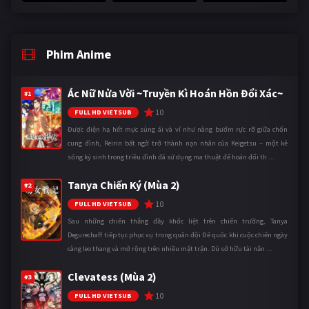
Phim Anime
Ác Nữ Nửa Vời ~Truyền Kì Hoán Hồn Đổi Xác~
#1
10
FULL HD VIETSUB
Được điện hạ hết mực sủng ái và ví như nàng bướm rực rỡ giữa chốn
cung đình, Reirin bất ngờ trở thành nạn nhân của Keigetsu – một kẻ
sống ký sinh trong triều đình đã sử dụng ma thuật để hoán đổi th ...
Tanya Chiến Ký (Mùa 2)
#2
10
FULL HD VIETSUB
Sau những chiến thắng đầy khốc liệt trên chiến trường, Tanya
Degurechaff tiếp tục phục vụ trong quân đội Đế quốc khi cuộc chiến ngày
càng leo thang và mở rộng trên nhiều mặt trận. Dù sở hữu tài năn ...
Clevatess (Mùa 2)
#3
10
FULL HD VIETSUB