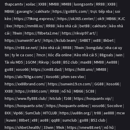
thapcamtv
|
xoilac
|
XX88
|
MM88
|
MM88
|
luongsontv
|
RR88
|
XX88
|
MB66
|
gavangtv
|
cakhiatv
|
https://go88fc.com/
|
trực tiếp nba
|
soi
kèo
|
https://79king.express/
|
https://ok365.center/
|
ok9
|
MB66
|
KJC
|
8xx
|
https://mm88.io/
|
RR88
|
kèo nhà cái
|
bet88
|
cakhiatv
|
kèo nhà
cái
|
78win
|
https://f8beta2.me/
|
https://rikvip97.art/
|
https://sunwin97.art/
|
https://kclub.team/
|
SHBET
|
xx88
|
8kbet
|
https://rr88.se.net/
|
kèo nhà cái
|
RR88
|
78win
|
bongdalu
|
nha cai uy
tin
|
ty le ca cuoc
|
7mcn
|
Xóc đĩa online
|
Kèo nhà cái 5
|
88goals
|
iwin
|
Tài xỉu MD5
|
1GOM
|
Rikvip
|
Go88
|
B52 club
|
max88
|
MM88
|
Ae888
|
go88
|
xoso66
|
https://cm88.dad/
|
https://hi88.uno/
|
MM88
|
https://alo789ga.com/
|
Xoso66
|
phim sex vlxx
|
https://xx88brand.com/
|
https://sunwin19.cn.com/
|
GG88
|
Xoso66
|
XX88
|
https://rr88it.com/
|
RR88
|
nổ hũ
|
MB66
|
SC88
|
https://www.fly888.club/
|
hitclub
|
f168
|
https://hoiquantv.vip/
|
https://hoiquantv.site/
|
https://hoiquantv.online/
|
xoso66
|
Socolive
|
8XX
|
Vip66
|
SumClub
|
HITCLUB
|
https://uu88n.org/
|
tr88
|
ae888
|
mcw
|
kuwin
|
88bet
|
x88
|
ao88
|
qq88
|
sumclub
|
go88
|
B52 club
|
https://shbet.health/
|
33win
|
99ok
|
https://vnew88.net/
|
nổ hũ
|