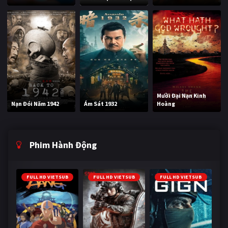
Mười Đại Nạn Kinh
Nạn Đói Năm 1942
Ám Sát 1932
Hoàng
Phim Hành Động
FULL HD VIETSUB
FULL HD VIETSUB
FULL HD VIETSUB