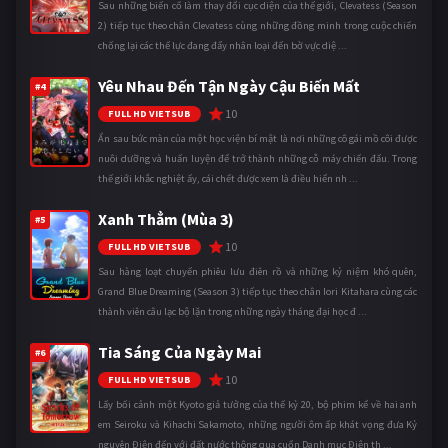
Sau những biến cố làm thay đổi cục diện của thế giới, Clevatess (Season
2) tiếp tục theo chân Clevatess cùng những đồng minh trong cuộc chiến
chống lại các thế lực đang đẩy nhân loại đến bờ vực diệ ...
Yêu Nhau Đến Tận Ngày Cậu Biến Mất
#4
10
FULL HD VIETSUB
Ẩn sau bức màn của một học viện bí mật là nơi những cô gái mồ côi được
nuôi dưỡng và huấn luyện để trở thành những cỗ máy chiến đấu. Trong
thế giới khắc nghiệt ấy, cái chết được xem là điều hiển nh ...
Xanh Thẳm (Mùa 3)
#5
10
FULL HD VIETSUB
Sau hàng loạt chuyến phiêu lưu điên rồ và những kỷ niệm khó quên,
Grand Blue Dreaming (Season 3) tiếp tục theo chân Iori Kitahara cùng các
thành viên câu lạc bộ lặn trong những ngày tháng đại học đ ...
Tia Sáng Của Ngày Mai
#6
10
FULL HD VIETSUB
Lấy bối cảnh một Kyoto giả tưởng của thế kỷ 20, bộ phim kể về hai anh
em Seiroku và Kihachi Sakamoto, những người ôm ấp khát vọng đưa Kỷ
nguyên Điện đến với đất nước thông qua cuốn Danh mục Điện th ...