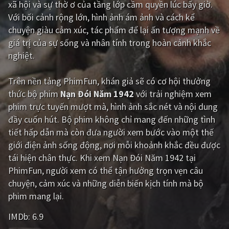
xã hội và sự thờ ơ của tầng lớp cầm quyền lúc bấy giờ.
Với bối cảnh rộng lớn, hình ảnh ám ảnh và cách kể
Giật gân
Gia đình
chuyện giàu cảm xúc, tác phẩm để lại ấn tượng mạnh về
Bí ẩn
Lịch sử
giá trị của sự sống và nhân tính trong hoàn cảnh khắc
nghiệt.
Viễn Tây
Tiểu sử
GameShow
DramaTV
Trên nền tảng
PhimFun
, khán giả sẽ có cơ hội thưởng
thức bộ phim
Nạn Đói Năm 1942
với trải nghiệm xem
QUỐC GIA
phim trực tuyến mượt mà, hình ảnh sắc nét và nội dung
đầy cuốn hút. Bộ phim không chỉ mang đến những tình
Âu - Mỹ
Trung Quốc - Hồng Kông
tiết hấp dẫn mà còn đưa người xem bước vào một thế
giới điện ảnh sống động, nơi mỗi khoảnh khắc đều được
Hàn Quốc
Nhật Bản
tái hiện chân thực. Khi xem Nạn Đói Năm 1942 tại
Ấn Độ
Việt Nam
PhimFun, người xem có thể tận hưởng trọn vẹn câu
chuyện, cảm xúc và những diễn biến kịch tính mà bộ
Tổng hợp
phim mang lại.
IMDb:
6.9
CẬP NHẬT