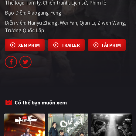
Thể loại:
Tâm lý
Chiến tranh
Lịch sử
Phim lẻ
PHIM MỚI
Đạo Diễn:
Xiaogang Feng
PHIM BỘ
Diễn viên:
Hanyu Zhang
Wei Fan
Qian Li
Ziwen Wang
Trương Quốc Lập
PHIM LẺ
PHIM CHIẾU RẠP
XEM PHIM
TRAILER
TẢI PHIM
TUYỂN TẬP PHIM
BLOG
Có thể bạn muốn xem