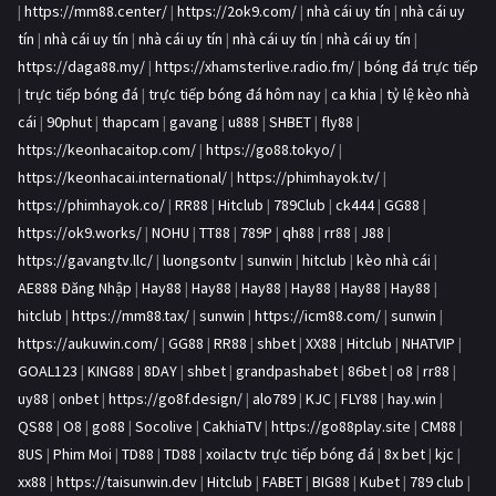
|
https://mm88.center/
|
https://2ok9.com/
|
nhà cái uy tín
|
nhà cái uy
tín
|
nhà cái uy tín
|
nhà cái uy tín
|
nhà cái uy tín
|
nhà cái uy tín
|
https://daga88.my/
|
https://xhamsterlive.radio.fm/
|
bóng đá trực tiếp
|
trực tiếp bóng đá
|
trực tiếp bóng đá hôm nay
|
ca khia
|
tỷ lệ kèo nhà
cái
|
90phut
|
thapcam
|
gavang
|
u888
|
SHBET
|
fly88
|
https://keonhacaitop.com/
|
https://go88.tokyo/
|
https://keonhacai.international/
|
https://phimhayok.tv/
|
https://phimhayok.co/
|
RR88
|
Hitclub
|
789Club
|
ck444
|
GG88
|
https://ok9.works/
|
NOHU
|
TT88
|
789P
|
qh88
|
rr88
|
J88
|
https://gavangtv.llc/
|
luongsontv
|
sunwin
|
hitclub
|
kèo nhà cái
|
AE888 Đăng Nhập
|
Hay88
|
Hay88
|
Hay88
|
Hay88
|
Hay88
|
Hay88
|
hitclub
|
https://mm88.tax/
|
sunwin
|
https://icm88.com/
|
sunwin
|
https://aukuwin.com/
|
GG88
|
RR88
|
shbet
|
XX88
|
Hitclub
|
NHATVIP
|
GOAL123
|
KING88
|
8DAY
|
shbet
|
grandpashabet
|
86bet
|
o8
|
rr88
|
uy88
|
onbet
|
https://go8f.design/
|
alo789
|
KJC
|
FLY88
|
hay.win
|
QS88
|
O8
|
go88
|
Socolive
|
CakhiaTV
|
https://go88play.site
|
CM88
|
8US
|
Phim Moi
|
TD88
|
TD88
|
xoilactv trực tiếp bóng đá
|
8x bet
|
kjc
|
xx88
|
https://taisunwin.dev
|
Hitclub
|
FABET
|
BIG88
|
Kubet
|
789 club
|