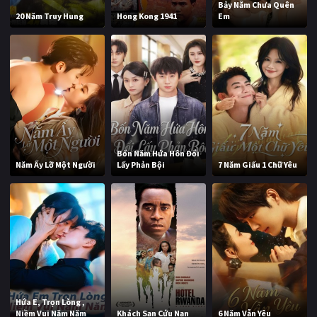
Bảy Năm Chưa Quên
20 Năm Truy Hung
Hong Kong 1941
Em
Bốn Năm Hứa Hôn Đổi
Năm Ấy Lỡ Một Người
Lấy Phản Bội
7 Năm Giấu 1 Chữ Yêu
Hứa E, Trọn Lòng ,
Niềm Vui Năm Năm
Khách Sạn Cứu Nạn
6 Năm Vẫn Yêu