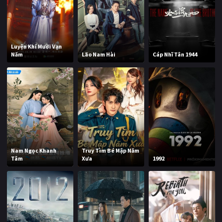
Luyện Khí Mười Vạn
Năm
Lão Nam Hài
Cáp Nhĩ Tân 1944
Nam Ngọc Khanh
Truy Tìm Bé Mập Năm
Tâm
Xưa
1992