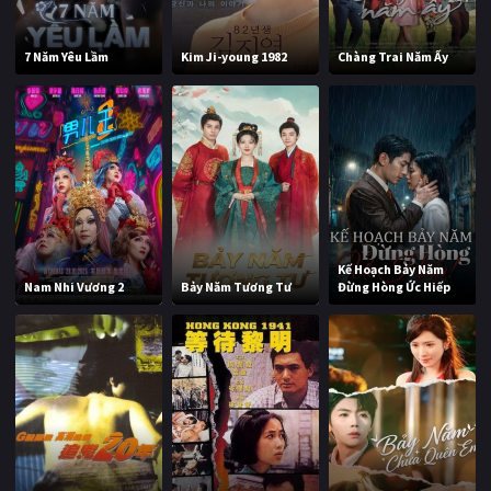
7 Năm Yêu Lầm
Kim Ji-young 1982
Chàng Trai Năm Ấy
Kế Hoạch Bảy Năm
Nam Nhi Vương 2
Bảy Năm Tương Tư
Đừng Hòng Ức Hiếp