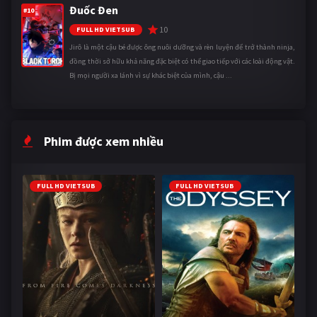
Đuốc Đen
#10
10
FULL HD VIETSUB
Jirô là một cậu bé được ông nuôi dưỡng và rèn luyện để trở thành ninja,
đồng thời sở hữu khả năng đặc biệt có thể giao tiếp với các loài động vật.
Bị mọi người xa lánh vì sự khác biệt của mình, cậu ...
Phim được xem nhiều
FULL HD VIETSUB
FULL HD VIETSUB