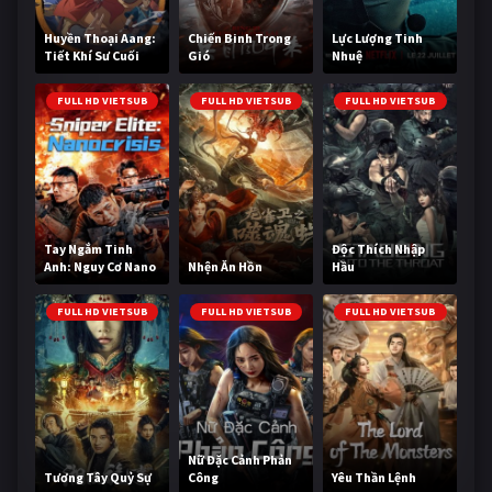
Huyền Thoại Aang:
Chiến Binh Trong
Lực Lượng Tinh
Tiết Khí Sư Cuối
Gió
Nhuệ
Cùng
FULL HD VIETSUB
FULL HD VIETSUB
FULL HD VIETSUB
Tay Ngắm Tinh
Độc Thích Nhập
Anh: Nguy Cơ Nano
Nhện Ăn Hồn
Hầu
FULL HD VIETSUB
FULL HD VIETSUB
FULL HD VIETSUB
Nữ Đặc Cảnh Phản
Tương Tây Quỷ Sự
Công
Yêu Thần Lệnh