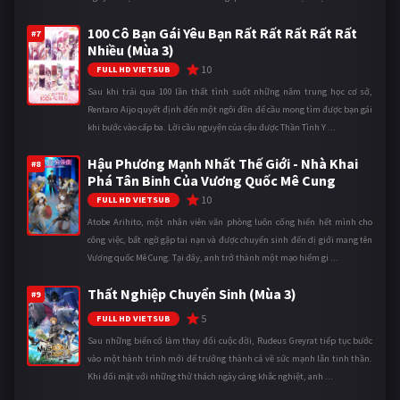
100 Cô Bạn Gái Yêu Bạn Rất Rất Rất Rất Rất
#7
Nhiều (Mùa 3)
10
FULL HD VIETSUB
Sau khi trải qua 100 lần thất tình suốt những năm trung học cơ sở,
Rentaro Aijo quyết định đến một ngôi đền để cầu mong tìm được bạn gái
khi bước vào cấp ba. Lời cầu nguyện của cậu được Thần Tình Y ...
Hậu Phương Mạnh Nhất Thế Giới - Nhà Khai
#8
Phá Tân Binh Của Vương Quốc Mê Cung
10
FULL HD VIETSUB
Atobe Arihito, một nhân viên văn phòng luôn cống hiến hết mình cho
công việc, bất ngờ gặp tai nạn và được chuyển sinh đến dị giới mang tên
Vương quốc Mê Cung. Tại đây, anh trở thành một mạo hiểm gi ...
Thất Nghiệp Chuyển Sinh (Mùa 3)
#9
5
FULL HD VIETSUB
Sau những biến cố làm thay đổi cuộc đời, Rudeus Greyrat tiếp tục bước
vào một hành trình mới để trưởng thành cả về sức mạnh lẫn tinh thần.
Khi đối mặt với những thử thách ngày càng khắc nghiệt, anh ...