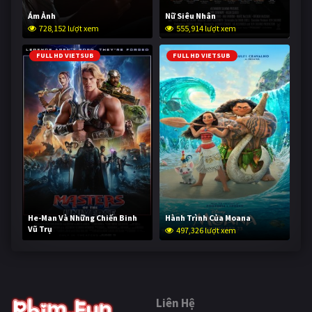
Ám Ảnh
Nữ Siêu Nhân
728,152 lượt xem
555,914 lượt xem
FULL HD VIETSUB
FULL HD VIETSUB
He-Man Và Những Chiến Binh
Hành Trình Của Moana
Vũ Trụ
497,326 lượt xem
246,581 lượt xem
Liên Hệ