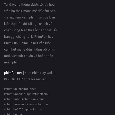
Tại đây, hệ thống được tối ưu hóa
trên hạ tầng mạnh mẽ để đảm bảo
trải nghiệm xem phim fun của bạn
luôn đạt tốc độ tải cực nhanh và
chất lượng hiển thị sắc nét nhất. Dù
bạn gọi chúng tôi là PhimFun hay
Phim Fun, PhimFun.net vẫn luôn
cam kết mang đến những bộ phim
mới, vietsub chuẩn và hoàn toàn
miễn phí.
phimfun.net
| Xem Phim Hay Online
© 2026. All Rights Reserved
#phimfun #phimfunnet
#phimfunonline #phimfunofficial
#phimfunhd #phimfunvietsub
#phimfunmienphi #xemphimfun
#phimfun2026 #phimfunmoi
#phimfun.net