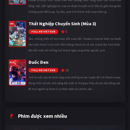
Atobe Arihito, một nhân viên văn phòng luôn cống hiến hết mình cho
công việc, bất ngờ gặp tai nạn và được chuyển sinh đến dị giới mang tên
Vương quốc Mê Cung. Tại đây, anh trở thành một mạo hiểm gi ...
Thất Nghiệp Chuyển Sinh (Mùa 3)
#9
5
FULL HD VIETSUB
Sau những biến cố làm thay đổi cuộc đời, Rudeus Greyrat tiếp tục bước
vào một hành trình mới để trưởng thành cả về sức mạnh lẫn tinh thần.
Khi đối mặt với những thử thách ngày càng khắc nghiệt, anh ...
Đuốc Đen
#10
10
FULL HD VIETSUB
Jirô là một cậu bé được ông nuôi dưỡng và rèn luyện để trở thành ninja,
đồng thời sở hữu khả năng đặc biệt có thể giao tiếp với các loài động vật.
Bị mọi người xa lánh vì sự khác biệt của mình, cậu ...
Phim được xem nhiều