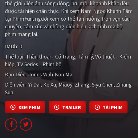
thế giới điện ảnh sống động, nơi mỗi khoảnh khắc đều
PHIM MỚI
được tái hiện chân thực. Khi xem Nam Ngọc Khanh Tâm
PHIM BỘ
tại PhimFun, người xem có thể tận hưởng trọn vẹn câu
chuyện, cảm xúc và những diễn biến kịch tính mà bộ
PHIM LẺ
phim mang lại.
PHIM CHIẾU RẠP
IMDb:
0
TUYỂN TẬP PHIM
Thể loại:
Thần thoại - Cổ trang
Tâm lý
Võ thuật - Kiếm
hiệp
TV Series - Phim bộ
BLOG
Đạo Diễn:
Jones Wah-Kon Ma
Diễn viên:
Yi Dai
Ke Xu
Miaoyi Zhang
Siyu Chen
Zihang
Sun
XEM PHIM
TRAILER
TẢI PHIM