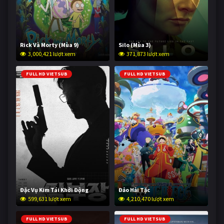
Rick Và Morty (Mùa 9)
Silo (Mùa 3)
3,000,421 lượt xem
371,873 lượt xem
FULL HD VIETSUB
FULL HD VIETSUB
Đặc Vụ Kim Tái Khởi Động
Đảo Hải Tặc
599,631 lượt xem
4,210,470 lượt xem
FULL HD VIETSUB
FULL HD VIETSUB