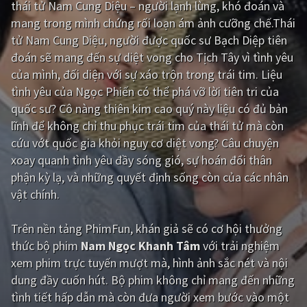
thái tử Nam Cung Diệu – người lạnh lùng, khó đoán và
mang trong mình chứng rối loạn ám ảnh cưỡng chế.Thái
Giật gân
Gia đình
tử Nam Cung Diệu, người được quốc sư Bạch Diệp tiên
Bí ẩn
Lịch sử
đoán sẽ mang đến sự diệt vong cho Tịch Tây vì tình yêu
của mình, đối diện với sự xáo trộn trong trái tim. Liệu
Viễn Tây
Tiểu sử
tình yêu của Ngọc Phiến có thể phá vỡ lời tiên tri của
GameShow
DramaTV
quốc sư? Cô nàng thiên kim cao quý này liệu có đủ bản
lĩnh để không chỉ thu phục trái tim của thái tử mà còn
QUỐC GIA
cứu vớt quốc gia khỏi nguy cơ diệt vong? Câu chuyện
xoay quanh tình yêu đầy sóng gió, sự hoán đổi thân
Âu - Mỹ
Trung Quốc - Hồng Kông
phận kỳ lạ, và những quyết định sống còn của các nhân
vật chính.
Hàn Quốc
Nhật Bản
Ấn Độ
Việt Nam
Trên nền tảng
PhimFun
, khán giả sẽ có cơ hội thưởng
thức bộ phim
Nam Ngọc Khanh Tâm
với trải nghiệm
Tổng hợp
xem phim trực tuyến mượt mà, hình ảnh sắc nét và nội
dung đầy cuốn hút. Bộ phim không chỉ mang đến những
CẬP NHẬT
tình tiết hấp dẫn mà còn đưa người xem bước vào một