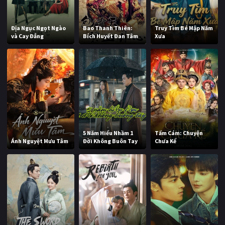
Địa Ngục Ngọt Ngào
Bao Thanh Thiên:
Truy Tìm Bé Mập Năm
và Cay Đắng
Bích Huyết Đan Tâm
Xưa
5 Năm Hiểu Nhầm 1
Tấm Cám: Chuyện
Ánh Nguyệt Mưu Tâm
Đời Không Buôn Tay
Chưa Kể