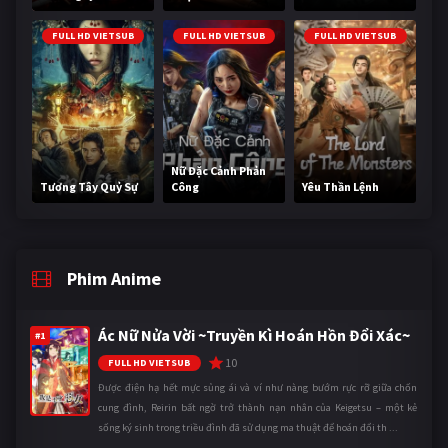
FULL HD VIETSUB
FULL HD VIETSUB
FULL HD VIETSUB
Nữ Đặc Cảnh Phản
Tương Tây Quỷ Sự
Công
Yêu Thần Lệnh
Phim Anime
Ác Nữ Nửa Vời ~Truyền Kì Hoán Hồn Đổi Xác~
#1
10
FULL HD VIETSUB
Được điện hạ hết mực sủng ái và ví như nàng bướm rực rỡ giữa chốn
cung đình, Reirin bất ngờ trở thành nạn nhân của Keigetsu – một kẻ
sống ký sinh trong triều đình đã sử dụng ma thuật để hoán đổi th ...