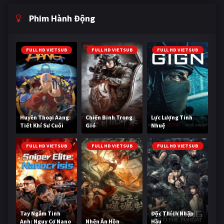
Phim Hành Động
FULL HD VIETSUB
FULL HD VIETSUB
FULL HD VIETSUB
Huyền Thoại Aang:
Chiến Binh Trong
Lực Lượng Tinh
Tiết Khí Sư Cuối
Gió
Nhuệ
Cùng
FULL HD VIETSUB
FULL HD VIETSUB
FULL HD VIETSUB
Tay Ngắm Tinh
Độc Thích Nhập
Anh: Nguy Cơ Nano
Nhện Ăn Hồn
Hầu