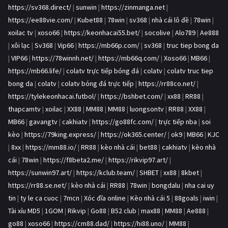
https://sv368.direct/
|
sunwin
|
https://zinmanga.net
|
https://ee88vie.com/
|
Kubet88
|
78win
|
sv368
|
nhà cái lô đề
|
78win
|
xoilac tv
|
xoso66
|
https://keonhacai55.bet/
|
socolive
|
Alo789
|
Ae888
|
xôi lạc
|
Sv368
|
Vip66
|
https://mb66p.com/
|
sv368
|
truc tiep bong da
|
VIP66
|
https://78winnh.net/
|
https://mb66q.com/
|
Xoso66
|
MB66
|
https://mb66.life/
|
colatv trực tiếp bóng đá
|
colatv
|
colatv truc tiep
bong da
|
colatv
|
colatv bóng đá trực tiếp
|
https://rr88co.net/
|
https://tylekeonhacai.futbol/
|
https://bshbet.com/
|
xx88
|
RR88
|
thapcamtv
|
xoilac
|
XX88
|
MM88
|
MM88
|
luongsontv
|
RR88
|
XX88
|
MB66
|
gavangtv
|
cakhiatv
|
https://go88fc.com/
|
trực tiếp nba
|
soi
kèo
|
https://79king.express/
|
https://ok365.center/
|
ok9
|
MB66
|
KJC
|
8xx
|
https://mm88.io/
|
RR88
|
kèo nhà cái
|
bet88
|
cakhiatv
|
kèo nhà
cái
|
78win
|
https://f8beta2.me/
|
https://rikvip97.art/
|
https://sunwin97.art/
|
https://kclub.team/
|
SHBET
|
xx88
|
8kbet
|
https://rr88.se.net/
|
kèo nhà cái
|
RR88
|
78win
|
bongdalu
|
nha cai uy
tin
|
ty le ca cuoc
|
7mcn
|
Xóc đĩa online
|
Kèo nhà cái 5
|
88goals
|
iwin
|
Tài xỉu MD5
|
1GOM
|
Rikvip
|
Go88
|
B52 club
|
max88
|
MM88
|
Ae888
|
go88
|
xoso66
|
https://cm88.dad/
|
https://hi88.uno/
|
MM88
|