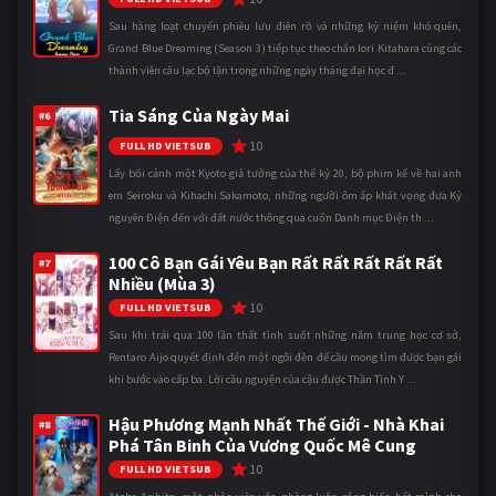
Sau hàng loạt chuyến phiêu lưu điên rồ và những kỷ niệm khó quên,
Grand Blue Dreaming (Season 3) tiếp tục theo chân Iori Kitahara cùng các
thành viên câu lạc bộ lặn trong những ngày tháng đại học đ ...
Tia Sáng Của Ngày Mai
#6
10
FULL HD VIETSUB
Lấy bối cảnh một Kyoto giả tưởng của thế kỷ 20, bộ phim kể về hai anh
em Seiroku và Kihachi Sakamoto, những người ôm ấp khát vọng đưa Kỷ
nguyên Điện đến với đất nước thông qua cuốn Danh mục Điện th ...
100 Cô Bạn Gái Yêu Bạn Rất Rất Rất Rất Rất
#7
Nhiều (Mùa 3)
10
FULL HD VIETSUB
Sau khi trải qua 100 lần thất tình suốt những năm trung học cơ sở,
Rentaro Aijo quyết định đến một ngôi đền để cầu mong tìm được bạn gái
khi bước vào cấp ba. Lời cầu nguyện của cậu được Thần Tình Y ...
Hậu Phương Mạnh Nhất Thế Giới - Nhà Khai
#8
Phá Tân Binh Của Vương Quốc Mê Cung
10
FULL HD VIETSUB