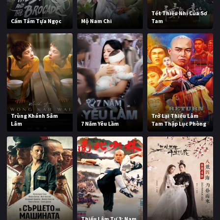
Tết Thiếu Nhi Của Sơ
Cẩm Tâm Tựa Ngọc
Mộ Nam Chi
Tam
Trùng Khánh Sâm
Trở Lại Thiếu Lâm
Lâm
7 Năm Yêu Lầm
Tam Thập Lục Phòng
Thiếu Lâm Tự 3: Nam