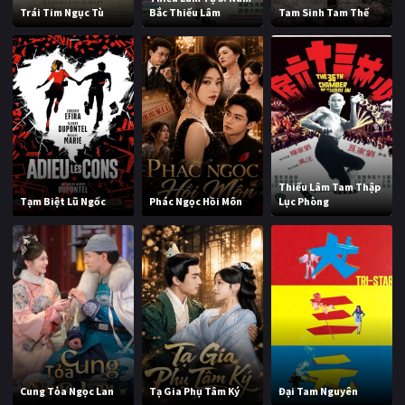
Trái Tim Ngục Tù
Bắc Thiếu Lâm
Tam Sinh Tam Thế
Thiếu Lâm Tam Thập
Tạm Biệt Lũ Ngốc
Phác Ngọc Hồi Môn
Lục Phòng
Cung Tỏa Ngọc Lan
Tạ Gia Phụ Tâm Ký
Đại Tam Nguyên