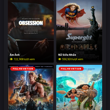
Ám Ảnh
Nữ Siêu Nhân
722,908 lượt xem
550,920 lượt xem
FULL HD VIETSUB
FULL HD VIETSUB