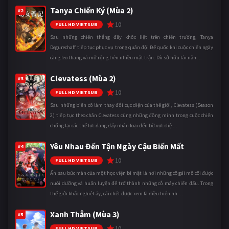
Tanya Chiến Ký (Mùa 2)
#2
10
FULL HD VIETSUB
Sau những chiến thắng đầy khốc liệt trên chiến trường, Tanya
Degurechaff tiếp tục phục vụ trong quân đội Đế quốc khi cuộc chiến ngày
càng leo thang và mở rộng trên nhiều mặt trận. Dù sở hữu tài năn ...
Clevatess (Mùa 2)
#3
10
FULL HD VIETSUB
Sau những biến cố làm thay đổi cục diện của thế giới, Clevatess (Season
2) tiếp tục theo chân Clevatess cùng những đồng minh trong cuộc chiến
chống lại các thế lực đang đẩy nhân loại đến bờ vực diệ ...
Yêu Nhau Đến Tận Ngày Cậu Biến Mất
#4
10
FULL HD VIETSUB
Ẩn sau bức màn của một học viện bí mật là nơi những cô gái mồ côi được
nuôi dưỡng và huấn luyện để trở thành những cỗ máy chiến đấu. Trong
thế giới khắc nghiệt ấy, cái chết được xem là điều hiển nh ...
Xanh Thẳm (Mùa 3)
#5
10
FULL HD VIETSUB