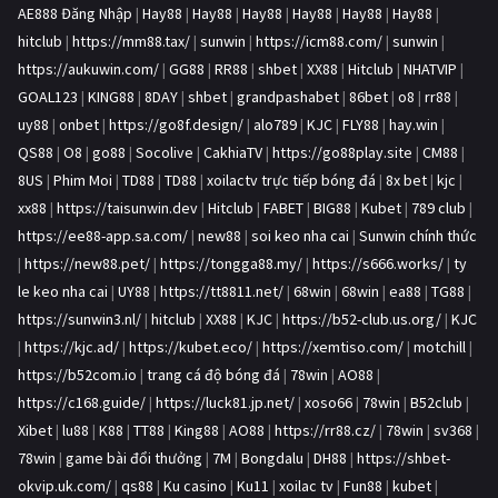
AE888 Đăng Nhập
|
Hay88
|
Hay88
|
Hay88
|
Hay88
|
Hay88
|
Hay88
|
hitclub
|
https://mm88.tax/
|
sunwin
|
https://icm88.com/
|
sunwin
|
https://aukuwin.com/
|
GG88
|
RR88
|
shbet
|
XX88
|
Hitclub
|
NHATVIP
|
GOAL123
|
KING88
|
8DAY
|
shbet
|
grandpashabet
|
86bet
|
o8
|
rr88
|
uy88
|
onbet
|
https://go8f.design/
|
alo789
|
KJC
|
FLY88
|
hay.win
|
QS88
|
O8
|
go88
|
Socolive
|
CakhiaTV
|
https://go88play.site
|
CM88
|
8US
|
Phim Moi
|
TD88
|
TD88
|
xoilactv trực tiếp bóng đá
|
8x bet
|
kjc
|
xx88
|
https://taisunwin.dev
|
Hitclub
|
FABET
|
BIG88
|
Kubet
|
789 club
|
https://ee88-app.sa.com/
|
new88
|
soi keo nha cai
|
Sunwin chính thức
|
https://new88.pet/
|
https://tongga88.my/
|
https://s666.works/
|
ty
le keo nha cai
|
UY88
|
https://tt8811.net/
|
68win
|
68win
|
ea88
|
TG88
|
https://sunwin3.nl/
|
hitclub
|
XX88
|
KJC
|
https://b52-club.us.org/
|
KJC
|
https://kjc.ad/
|
https://kubet.eco/
|
https://xemtiso.com/
|
motchill
|
https://b52com.io
|
trang cá độ bóng đá
|
78win
|
AO88
|
https://c168.guide/
|
https://luck81.jp.net/
|
xoso66
|
78win
|
B52club
|
Xibet
|
lu88
|
K88
|
TT88
|
King88
|
AO88
|
https://rr88.cz/
|
78win
|
sv368
|
78win
|
game bài đổi thưởng
|
7M
|
Bongdalu
|
DH88
|
https://shbet-
okvip.uk.com/
|
qs88
|
Ku casino
|
Ku11
|
xoilac tv
|
Fun88
|
kubet
|