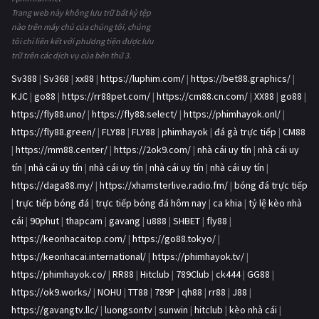
Trang web này không lưu trữ bất kỳ tệp
nào trên máy chủ của chúng tôi, chúng
tôi chỉ liên kết với phương tiện được lưu
trữ trên các dịch vụ của bên thứ 3.
Sv388
|
Sv368
|
xx88
|
https://luphim.com/
|
https://bet88.graphics/
|
KJC
|
go88
|
https://rr88pet.com/
|
https://cm88.cn.com/
|
XX88
|
go88
|
https://fly88.uno/
|
https://fly88.select/
|
https://phimhayok.onl/
|
https://fly88.green/
|
FLY88
|
FLY88
|
phimhayok
|
đá gà trực tiếp
|
CM88
|
https://mm88.center/
|
https://2ok9.com/
|
nhà cái uy tín
|
nhà cái uy
tín
|
nhà cái uy tín
|
nhà cái uy tín
|
nhà cái uy tín
|
nhà cái uy tín
|
https://daga88.my/
|
https://xhamsterlive.radio.fm/
|
bóng đá trực tiếp
|
trực tiếp bóng đá
|
trực tiếp bóng đá hôm nay
|
ca khia
|
tỷ lệ kèo nhà
cái
|
90phut
|
thapcam
|
gavang
|
u888
|
SHBET
|
fly88
|
https://keonhacaitop.com/
|
https://go88.tokyo/
|
https://keonhacai.international/
|
https://phimhayok.tv/
|
https://phimhayok.co/
|
RR88
|
Hitclub
|
789Club
|
ck444
|
GG88
|
https://ok9.works/
|
NOHU
|
TT88
|
789P
|
qh88
|
rr88
|
J88
|
https://gavangtv.llc/
|
luongsontv
|
sunwin
|
hitclub
|
kèo nhà cái
|