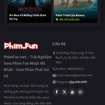
He-Man Và Những Chiến Binh
Hành Trình Của Moana
Vũ Trụ
492,925 lượt xem
241,855 lượt xem
Liên Hệ
22 đường Châu Long, P. Trúc
PhimFun.net - Trải Nghiệm
Bạch, Q. Ba Đình, Hà Nội, Việt
Nam
Xem Phim Fun Mượt Mà
Hotline: 0985646233
Nhất - Xem Phim Phải Vui
Vẻ
Email:
admin@phimfun.net
Telegram:
@golden885
Hoạt động với mục tiêu mang lại
những giây phút giải trí tuyệt vời,
PhimFun tự hào là điểm đến quen
thuộc của cộng đồng yêu điện ảnh.