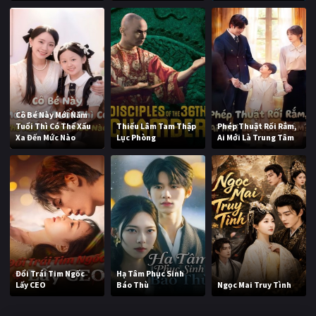
Cô Bé Này Mới Năm
Tuổi Thì Có Thể Xấu
Thiếu Lâm Tam Thập
Phép Thuật Rối Rắm,
Xa Đến Mức Nào
Lục Phòng
Ai Mới Là Trung Tâm
Đổi Trái Tim Ngốc
Hạ Tâm Phục Sinh
Lấy CEO
Báo Thù
Ngọc Mai Truy Tình