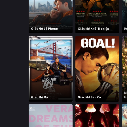
Giấc Mơ Lá Phong
Giấc Mơ Khởi Nghiệp
K
M
Giấc Mơ Mỹ
Giấc Mơ Sân Cỏ
H