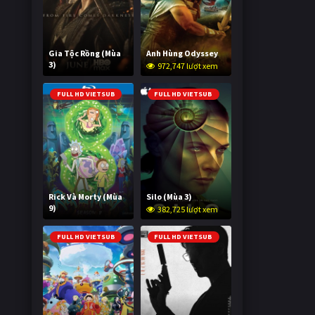
Gia Tộc Rồng (Mùa
Anh Hùng Odyssey
3)
972,747 lượt xem
2,039,653 lượt xem
FULL HD VIETSUB
FULL HD VIETSUB
Rick Và Morty (Mùa
Silo (Mùa 3)
9)
382,725 lượt xem
3,006,305 lượt xem
FULL HD VIETSUB
FULL HD VIETSUB