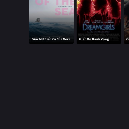
Giấc Mơ Biển Cả Của Vera
Giấc Mơ Danh Vọng
C