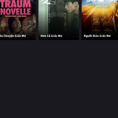
âu Chuyện Giấc Mơ
Hơn Cả Giấc Mơ
Người Bán Giấc Mơ