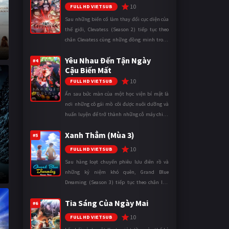
10
FULL HD VIETSUB
Sau những biến cố làm thay đổi cục diện của
thế giới, Clevatess (Season 2) tiếp tục theo
chân Clevatess cùng những đồng minh trong
cuộc chiến chống lại các thế lực đang đẩy nhân
Yêu Nhau Đến Tận Ngày
loại đến bờ vực diệ ...
#4
Cậu Biến Mất
10
FULL HD VIETSUB
Ẩn sau bức màn của một học viện bí mật là
nơi những cô gái mồ côi được nuôi dưỡng và
huấn luyện để trở thành những cỗ máy chiến
đấu. Trong thế giới khắc nghiệt ấy, cái chết
Xanh Thẳm (Mùa 3)
được xem là điều hiển nh ...
#5
10
FULL HD VIETSUB
Sau hàng loạt chuyến phiêu lưu điên rồ và
những kỷ niệm khó quên, Grand Blue
Dreaming (Season 3) tiếp tục theo chân Iori
Kitahara cùng các thành viên câu lạc bộ lặn
Tia Sáng Của Ngày Mai
trong những ngày tháng đại học đ ...
#6
10
FULL HD VIETSUB