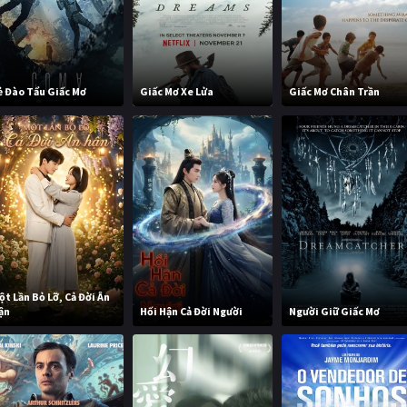
ẻ Đào Tẩu Giấc Mơ
Giấc Mơ Xe Lửa
Giấc Mơ Chân Trần
ột Lần Bỏ Lỡ, Cả Đời Ân
ận
Hối Hận Cả Đời Người
Người Giữ Giấc Mơ