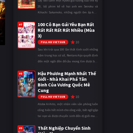
Lấy bối cảnh một Kyoto giả tưởng của thế kỷ
20, bộ phim kể về hai anh em Seiroku và
Kihachi Sakamoto, những người ôm ấp khát
vọng đưa Kỷ nguyên Điện đến với đất nước
100 Cô Bạn Gái Yêu Bạn Rất
thông qua cuốn Danh mục Điện th ...
#7
Rất Rất Rất Rất Nhiều (Mùa
3)
10
FULL HD VIETSUB
Sau khi trải qua 100 lần thất tình suốt những
năm trung học cơ sở, Rentaro Aijo quyết định
đến một ngôi đền để cầu mong tìm được bạn
gái khi bước vào cấp ba. Lời cầu nguyện của
Hậu Phương Mạnh Nhất Thế
cậu được Thần Tình Y ...
#8
Giới - Nhà Khai Phá Tân
Binh Của Vương Quốc Mê
Cung
10
FULL HD VIETSUB
Atobe Arihito, một nhân viên văn phòng luôn
cống hiến hết mình cho công việc, bất ngờ gặp
tai nạn và được chuyển sinh đến dị giới mang
tên Vương quốc Mê Cung. Tại đây, anh trở
Thất Nghiệp Chuyển Sinh
thành một mạo hiểm gi ...
#9