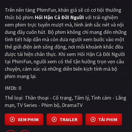
Trên nền tảng
PhimFun
, khán giả sẽ có cơ hội thưởng
Giật gân
Gia đình
thức bộ phim
Hối Hận Cả Đời Người
với trải nghiệm
Bí ẩn
Lịch sử
xem phim trực tuyến mượt mà, hình ảnh sắc nét và nội
dung đầy cuốn hút. Bộ phim không chỉ mang đến những
Viễn Tây
Tiểu sử
tình tiết hấp dẫn mà còn đưa người xem bước vào một
GameShow
DramaTV
thế giới điện ảnh sống động, nơi mỗi khoảnh khắc đều
được tái hiện chân thực. Khi xem Hối Hận Cả Đời Người
QUỐC GIA
tại PhimFun, người xem có thể tận hưởng trọn vẹn câu
chuyện, cảm xúc và những diễn biến kịch tính mà bộ
Âu - Mỹ
Trung Quốc - Hồng Kông
phim mang lại.
Hàn Quốc
Nhật Bản
IMDb:
0
Thể loại:
Thần thoại - Cổ trang
Tâm lý
Tình cảm - Lãng
Ấn Độ
Việt Nam
mạn
TV Series - Phim bộ
DramaTV
Tổng hợp
XEM PHIM
TRAILER
TẢI PHIM
CẬP NHẬT