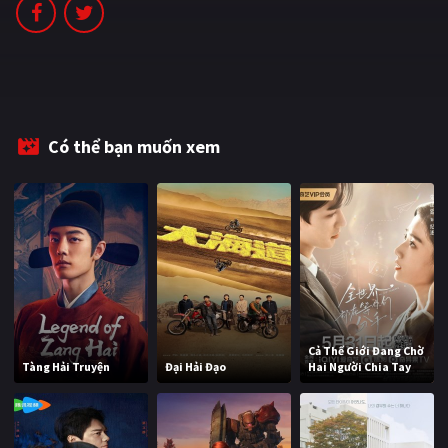
PHIM MỚI
PHIM BỘ
PHIM LẺ
PHIM CHIẾU RẠP
Có thể bạn muốn xem
TUYỂN TẬP PHIM
BLOG
Cả Thế Giới Đang Chờ
Tàng Hải Truyện
Đại Hải Đạo
Hai Người Chia Tay