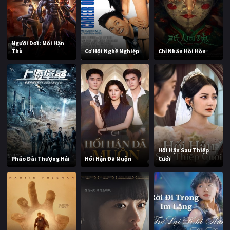
Người Dơi: Mối Hận
Thù
Cơ Hội Nghề Nghiệp
Chỉ Nhân Hồi Hồn
Hối Hận Sau Thiệp
Pháo Đài Thượng Hải
Hối Hận Đã Muộn
Cưới