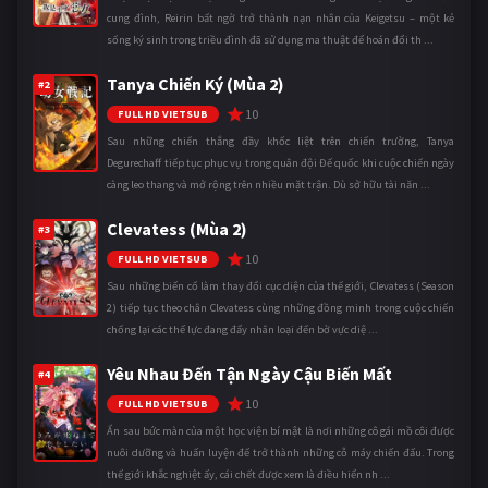
cung đình, Reirin bất ngờ trở thành nạn nhân của Keigetsu – một kẻ
sống ký sinh trong triều đình đã sử dụng ma thuật để hoán đổi th ...
Tanya Chiến Ký (Mùa 2)
#2
10
FULL HD VIETSUB
Sau những chiến thắng đầy khốc liệt trên chiến trường, Tanya
Degurechaff tiếp tục phục vụ trong quân đội Đế quốc khi cuộc chiến ngày
càng leo thang và mở rộng trên nhiều mặt trận. Dù sở hữu tài năn ...
Clevatess (Mùa 2)
#3
10
FULL HD VIETSUB
Sau những biến cố làm thay đổi cục diện của thế giới, Clevatess (Season
2) tiếp tục theo chân Clevatess cùng những đồng minh trong cuộc chiến
chống lại các thế lực đang đẩy nhân loại đến bờ vực diệ ...
Yêu Nhau Đến Tận Ngày Cậu Biến Mất
#4
10
FULL HD VIETSUB
Ẩn sau bức màn của một học viện bí mật là nơi những cô gái mồ côi được
nuôi dưỡng và huấn luyện để trở thành những cỗ máy chiến đấu. Trong
thế giới khắc nghiệt ấy, cái chết được xem là điều hiển nh ...