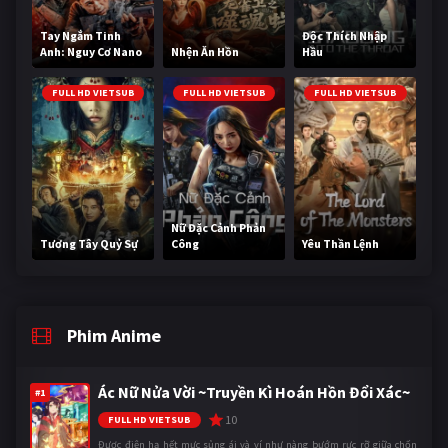
Tay Ngắm Tinh
Độc Thích Nhập
Anh: Nguy Cơ Nano
Nhện Ăn Hồn
Hầu
FULL HD VIETSUB
FULL HD VIETSUB
FULL HD VIETSUB
Nữ Đặc Cảnh Phản
Tương Tây Quỷ Sự
Công
Yêu Thần Lệnh
Phim Anime
Ác Nữ Nửa Vời ~Truyền Kì Hoán Hồn Đổi Xác~
#1
10
FULL HD VIETSUB
Được điện hạ hết mực sủng ái và ví như nàng bướm rực rỡ giữa chốn