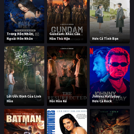
Trong Hôn Nhân,
Gundam: Khúc Cầu
Ngoài Hôn Nhân
Hồn Thù Hận
Hơn Cả Tình Bạn
Lời Ước Định Của Linh
Johnny Hallyday:
Hồn
Hồi Hồn Kế
Hơn Cả Rock