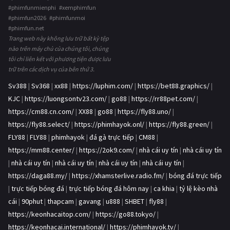
#phimfunmienphi #xemphimfun
#phimfun2026 #phimfunmoi
#phimfun.net
Trang web này không lưu trữ bất kỳ tệp
nào trên máy chủ của chúng tôi, chúng
tôi chỉ liên kết với phương tiện được lưu
trữ trên các dịch vụ của bên thứ 3.
Sv388
|
Sv368
|
xx88
|
https://luphim.com/
|
https://bet88.graphics/
|
KJC
|
https://luongsontv23.com/
|
go88
|
https://rr88pet.com/
|
https://cm88.cn.com/
|
XX88
|
go88
|
https://fly88.uno/
|
https://fly88.select/
|
https://phimhayok.onl/
|
https://fly88.green/
|
FLY88
|
FLY88
|
phimhayok
|
đá gà trực tiếp
|
CM88
|
https://mm88.center/
|
https://2ok9.com/
|
nhà cái uy tín
|
nhà cái uy tín
|
nhà cái uy tín
|
nhà cái uy tín
|
nhà cái uy tín
|
nhà cái uy tín
|
https://daga88.my/
|
https://xhamsterlive.radio.fm/
|
bóng đá trực tiếp
|
trực tiếp bóng đá
|
trực tiếp bóng đá hôm nay
|
ca khia
|
tỷ lệ kèo nhà
cái
|
90phut
|
thapcam
|
gavang
|
u888
|
SHBET
|
fly88
|
https://keonhacaitop.com/
|
https://go88.tokyo/
|
https://keonhacai.international/
|
https://phimhayok.tv/
|