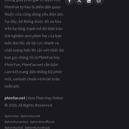
PhimFun tự hào là điểm đến quen
thuộc của cộng đồng yêu điện ảnh.
Tại đây, hệ thống được tối ưu hóa
trên hạ tầng mạnh mẽ để đảm bảo
trải nghiệm xem phim fun của bạn
luôn đạt tốc độ tải cực nhanh và
chất lượng hiển thị sắc nét nhất. Dù
bạn gọi chúng tôi là PhimFun hay
Phim Fun, PhimFun.net vẫn luôn
cam kết mang đến những bộ phim
mới, vietsub chuẩn và hoàn toàn
miễn phí.
phimfun.net
| Xem Phim Hay Online
© 2026. All Rights Reserved
#phimfun #phimfunnet
#phimfunonline #phimfunofficial
#phimfunhd #phimfunvietsub