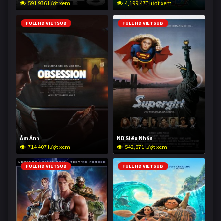
591,936 lượt xem
4,199,477 lượt xem
FULL HD VIETSUB
FULL HD VIETSUB
Ám Ảnh
Nữ Siêu Nhân
714,407 lượt xem
542,871 lượt xem
FULL HD VIETSUB
FULL HD VIETSUB