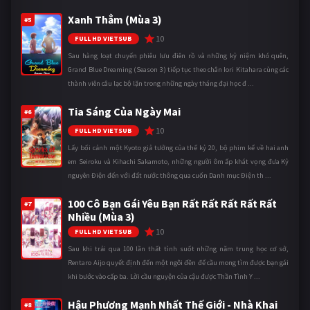
Xanh Thẳm (Mùa 3)
#5
10
FULL HD VIETSUB
Sau hàng loạt chuyến phiêu lưu điên rồ và những kỷ niệm khó quên,
Grand Blue Dreaming (Season 3) tiếp tục theo chân Iori Kitahara cùng các
thành viên câu lạc bộ lặn trong những ngày tháng đại học đ ...
Tia Sáng Của Ngày Mai
#6
10
FULL HD VIETSUB
Lấy bối cảnh một Kyoto giả tưởng của thế kỷ 20, bộ phim kể về hai anh
em Seiroku và Kihachi Sakamoto, những người ôm ấp khát vọng đưa Kỷ
nguyên Điện đến với đất nước thông qua cuốn Danh mục Điện th ...
100 Cô Bạn Gái Yêu Bạn Rất Rất Rất Rất Rất
#7
Nhiều (Mùa 3)
10
FULL HD VIETSUB
Sau khi trải qua 100 lần thất tình suốt những năm trung học cơ sở,
Rentaro Aijo quyết định đến một ngôi đền để cầu mong tìm được bạn gái
khi bước vào cấp ba. Lời cầu nguyện của cậu được Thần Tình Y ...
Hậu Phương Mạnh Nhất Thế Giới - Nhà Khai
#8