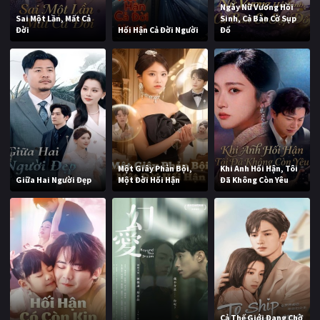
Ngày Nữ Vương Hồi
Sai Một Lần, Mất Cả
Sinh, Cả Bàn Cờ Sụp
Đời
Hối Hận Cả Đời Người
Đổ
Một Giây Phản Bội,
Khi Anh Hối Hận, Tôi
Giữa Hai Người Đẹp
Một Đời Hối Hận
Đã Không Còn Yêu
Cả Thế Giới Đang Chờ