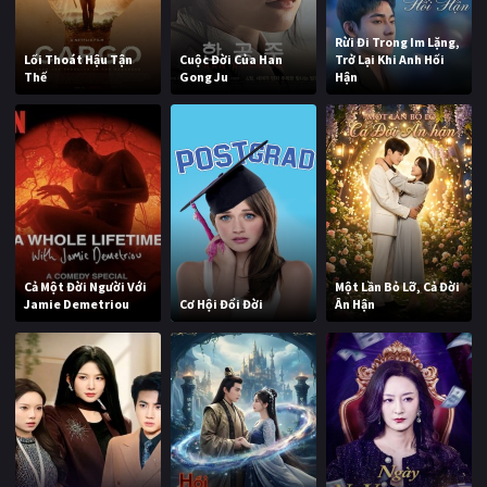
Rừi Đi Trong Im Lặng,
Lối Thoát Hậu Tận
Cuộc Đời Của Han
Trở Lại Khi Anh Hối
Thế
Gong Ju
Hận
Cả Một Đời Người Với
Một Lần Bỏ Lỡ, Cả Đời
Jamie Demetriou
Cơ Hội Đổi Đời
Ân Hận