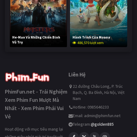
He-Man Và Những Chiến Binh
Hành Trình Của Moana
Vũ Trụ
486,570 lượt xem
234,771 lượt xem
Liên Hệ
22 đường Châu Long, P. Trúc
PhimFun.net - Trải Nghiệm
Bạch, Q. Ba Đình, Hà Nội, Việt
Nam
Xem Phim Fun Mượt Mà
Hotline: 0985646233
Nhất - Xem Phim Phải Vui
Vẻ
Email:
admin@phimfun.net
Telegram:
@golden885
Hoạt động với mục tiêu mang lại
những giây phút giải trí tuyệt vời,