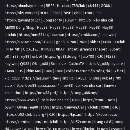
https://phimhayok.co/
|
RR88
|
Hitclub
|
789Club
|
ck444
|
GG88
|
https://ok9.works/
|
NOHU
|
TT88
|
789P
|
qh88
|
rr88
|
J88
|
https://gavangtv.llc/
|
luongsontv
|
sunwin
|
hitclub
|
kèo nhà cái
|
AE888 Đăng Nhập
|
Hay88
|
Hay88
|
Hay88
|
Hay88
|
Hay88
|
Hay88
|
hitclub
|
https://mm88.tax/
|
sunwin
|
https://icm88.com/
|
sunwin
|
https://aukuwin.com/
|
GG88
|
go88
|
RR88
|
RR88
|
shbet
|
XX88
|
Hitclub
|
NHATVIP
|
GOAL123
|
KING88
|
8DAY
|
shbet
|
grandpashabet
|
86bet
|
o8
|
rr88
|
uy88
|
onbet
|
https://go8f.design/
|
alo789
|
KJC
|
FLY88
|
hay.win
|
QS88
|
O8
|
go88
|
Socolive
|
CakhiaTV
|
https://go88play.site
|
CM88
|
8US
|
Phim Moi
|
TD88
|
TD88
|
xoilactv trực tiếp bóng đá
|
8x bet
|
kjc
|
xx88
|
https://taisunwin.dev
|
Hitclub
|
FABET
|
BIG88
|
Kubet
|
789
club
|
https://ee88-app.sa.com/
|
new88
|
soi keo nha cai
|
Sunwin
chính thức
|
https://new88.pet/
|
https://tongga88.my/
|
https://s666.works/
|
ty le keo nha cai
|
UY88
|
https://tt8811.net/
|
68win
|
68win
|
ea88
|
TG88
|
https://sunwin3.nl/
|
hitclub
|
XX88
|
KJC
|
https://b52-club.us.org/
|
KJC
|
https://kjc.ad/
|
https://kubet.eco/
|
https://xemtiso.com/
|
motchill
|
https://b52com.io
|
trang cá độ bóng
đá
|
78win
|
AO88
|
https://c168.guide/
|
https://luck81.jp.net/
|
xoso66
|