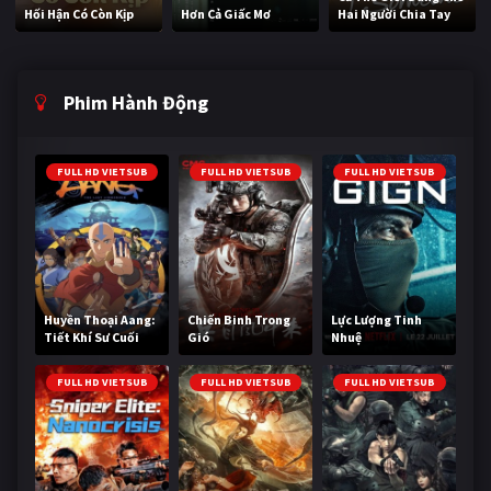
Hối Hận Có Còn Kịp
Hơn Cả Giấc Mơ
Hai Người Chia Tay
Phim Hành Động
FULL HD VIETSUB
FULL HD VIETSUB
FULL HD VIETSUB
Huyền Thoại Aang:
Chiến Binh Trong
Lực Lượng Tinh
Tiết Khí Sư Cuối
Gió
Nhuệ
Cùng
FULL HD VIETSUB
FULL HD VIETSUB
FULL HD VIETSUB