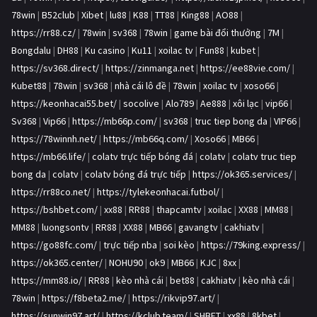
78win
|
B52club
|
Xibet
|
lu88
|
K88
|
TT88
|
King88
|
AO88
|
https://rr88.cz/
|
78win
|
sv368
|
78win
|
game bài đổi thưởng
|
7M
|
Bongdalu
|
DH88
|
Ku casino
|
Ku11
|
xoilac tv
|
Fun88
|
kubet
|
https://sv368.direct/
|
https://zinmanga.net
|
https://ee88vie.com/
|
Kubet88
|
78win
|
sv368
|
nhà cái lô đề
|
78win
|
xoilac tv
|
xoso66
|
https://keonhacai55.bet/
|
socolive
|
Alo789
|
Ae888
|
xôi lạc
|
vip66
|
Sv368
|
Vip66
|
https://mb66p.com/
|
sv368
|
truc tiep bong da
|
VIP66
|
https://78winnh.net/
|
https://mb66q.com/
|
Xoso66
|
MB66
|
https://mb66.life/
|
colatv trực tiếp bóng đá
|
colatv
|
colatv truc tiep
bong da
|
colatv
|
colatv bóng đá trực tiếp
|
https://ok365.services/
|
https://rr88co.net/
|
https://tylekeonhacai.futbol/
|
https://bshbet.com/
|
xx88
|
RR88
|
thapcamtv
|
xoilac
|
XX88
|
MM88
|
MM88
|
luongsontv
|
RR88
|
XX88
|
MB66
|
gavangtv
|
cakhiatv
|
https://go88fc.com/
|
trực tiếp nba
|
soi kèo
|
https://79king.express/
|
https://ok365.center/
|
NOHU90
|
ok9
|
MB66
|
KJC
|
8xx
|
https://mm88.io/
|
RR88
|
kèo nhà cái
|
bet88
|
cakhiatv
|
kèo nhà cái
|
78win
|
https://f8beta2.me/
|
https://rikvip97.art/
|
https://sunwin97.art/
|
https://kclub.team/
|
SHBET
|
xx88
|
8kbet
|