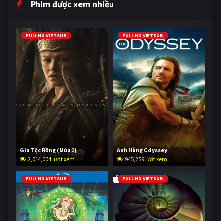
Phim được xem nhiều
FULL HD VIETSUB
FULL HD VIETSUB
Gia Tộc Rồng (Mùa 3)
Anh Hùng Odyssey
2,014,004 lượt xem
945,259 lượt xem
FULL HD VIETSUB
FULL HD VIETSUB