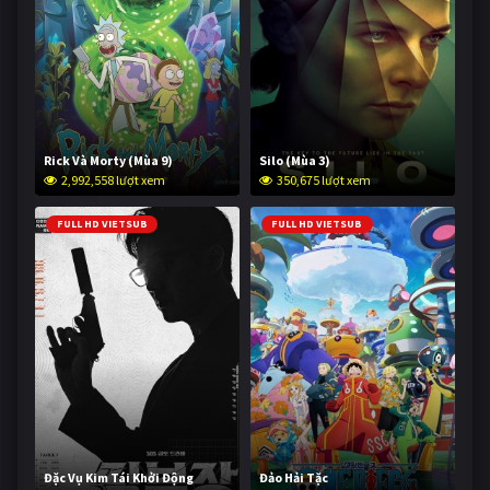
Rick Và Morty (Mùa 9)
Silo (Mùa 3)
2,992,558 lượt xem
350,675 lượt xem
FULL HD VIETSUB
FULL HD VIETSUB
Đặc Vụ Kim Tái Khởi Động
Đảo Hải Tặc