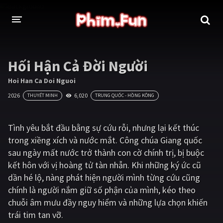
THỂ LOẠI
Hối Hận Cả Đời Người
Thần thoại - Cổ trang
Hành động
Hoi Han Ca Doi Nguoi
2026
6,020
THUYẾT MINH
TRUNG QUỐC - HỒNG KÔNG
Tâm lý
Chiến tranh
Võ thuật - Kiếm hiệp
Nhạc kịch
Tình yêu bắt đầu bằng sự cứu rỗi, nhưng lại kết thúc
trong xiềng xích và nước mắt. Công chúa Giang quốc
Kinh dị
Tội phạm - Hình sự
sau ngày mất nước trở thành con cờ chính trị, bị buộc
Phiêu lưu
Hài hước
kết hôn với vị hoàng tử tàn nhẫn. Khi những ký ức cũ
dần hé lộ, nàng phát hiện người mình từng cứu cũng
Viễn tưởng
Khoa học - Tài liệu
chính là người nắm giữ số phận của mình, kéo theo
Hoạt hình
Thể thao
chuỗi âm mưu đầy nguy hiểm và những lựa chọn khiến
trái tim tan vỡ.
Tình cảm - Lãng mạn
Kỳ ảo