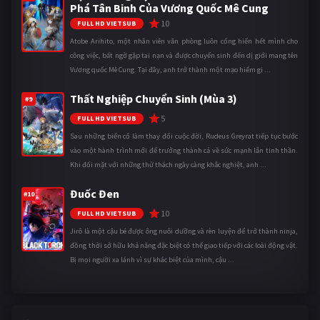
Phá Tân Binh Của Vương Quốc Mê Cung
10
FULL HD VIETSUB
Atobe Arihito, một nhân viên văn phòng luôn cống hiến hết mình cho
công việc, bất ngờ gặp tai nạn và được chuyển sinh đến dị giới mang tên
Vương quốc Mê Cung. Tại đây, anh trở thành một mạo hiểm gi ...
Thất Nghiệp Chuyển Sinh (Mùa 3)
#9
5
FULL HD VIETSUB
Sau những biến cố làm thay đổi cuộc đời, Rudeus Greyrat tiếp tục bước
vào một hành trình mới để trưởng thành cả về sức mạnh lẫn tinh thần.
Khi đối mặt với những thử thách ngày càng khắc nghiệt, anh ...
Đuốc Đen
#10
10
FULL HD VIETSUB
Jirô là một cậu bé được ông nuôi dưỡng và rèn luyện để trở thành ninja,
đồng thời sở hữu khả năng đặc biệt có thể giao tiếp với các loài động vật.
Bị mọi người xa lánh vì sự khác biệt của mình, cậu ...