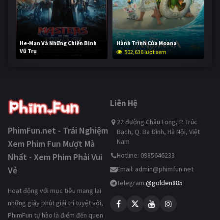
He-Man Và Những Chiến Binh
Hành Trình Của Moana
Vũ Trụ
502,636 lượt xem
252,525 lượt xem
Liên Hệ
22 đường Châu Long, P. Trúc
PhimFun.net - Trải Nghiệm
Bạch, Q. Ba Đình, Hà Nội, Việt
Nam
Xem Phim Fun Mượt Mà
Hotline: 0985646233
Nhất - Xem Phim Phải Vui
Vẻ
Email:
admin@phimfun.net
Telegram:
@golden885
Hoạt động với mục tiêu mang lại
những giây phút giải trí tuyệt vời,
PhimFun tự hào là điểm đến quen