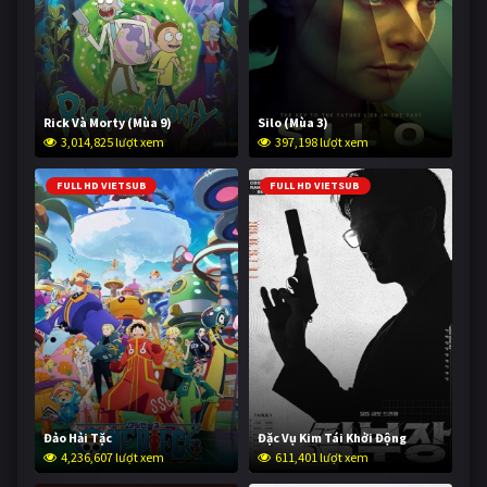
Rick Và Morty (Mùa 9)
Silo (Mùa 3)
3,014,825 lượt xem
397,198 lượt xem
FULL HD VIETSUB
FULL HD VIETSUB
Đảo Hải Tặc
Đặc Vụ Kim Tái Khởi Động
4,236,607 lượt xem
611,401 lượt xem