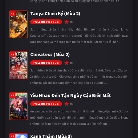
sống ký sinh trong triều đình đã sử dụng ma thuật để hoán đổi th ...
Tanya Chiến Ký (Mùa 2)
#2
10
FULL HD VIETSUB
Sau những chiến thắng đầy khốc liệt trên chiến trường, Tanya
Degurechaff tiếp tục phục vụ trong quân đội Đế quốc khi cuộc chiến ngày
càng leo thang và mở rộng trên nhiều mặt trận. Dù sở hữu tài năn ...
Clevatess (Mùa 2)
#3
10
FULL HD VIETSUB
Sau những biến cố làm thay đổi cục diện của thế giới, Clevatess (Season
2) tiếp tục theo chân Clevatess cùng những đồng minh trong cuộc chiến
chống lại các thế lực đang đẩy nhân loại đến bờ vực diệ ...
Yêu Nhau Đến Tận Ngày Cậu Biến Mất
#4
10
FULL HD VIETSUB
Ẩn sau bức màn của một học viện bí mật là nơi những cô gái mồ côi được
nuôi dưỡng và huấn luyện để trở thành những cỗ máy chiến đấu. Trong
thế giới khắc nghiệt ấy, cái chết được xem là điều hiển nh ...
Xanh Thẳm (Mùa 3)
#5