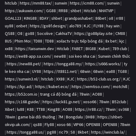
hitclub
|
https://mm88.tax/
|
sunwin
|
https://icm88.com/
|
sunwin
|
https://aukuwin.com/
|
GG88
|
RR88
|
shbet
|
Hitclub
|
NHATVIP
|
GOAL123
|
KING88
|
8DAY
|
shbet
|
grandpashabet
|
86bet
|
o8
|
rr88
|
uy88
|
onbet
|
https://go8f.design/
|
alo789
|
KJC
|
FLY88
|
hay.win
|
QS88
|
O8
|
go88
|
Socolive
|
CakhiaTV
|
https://go88play.site
|
CM88
|
8US
|
Phim Moi
|
TD88
|
TD88
|
xoilactv trực tiếp bóng đá
|
8x bet
|
kjc
|
xx88
|
https://taisunwin.dev
|
Hitclub
|
FABET
|
BIG88
|
Kubet
|
789 club
|
https://ee88-app.sa.com/
|
new88
|
soi keo nha cai
|
Sunwin chính thức
|
https://new88.pet/
|
https://tongga88.my/
|
https://s666.works/
|
ty
le keo nha cai
|
UY88
|
https://tt8811.net/
|
68win
|
68win
|
ea88
|
TG88
|
https://sunwin3.nl/
|
hitclub
|
XX88
|
KJC
|
https://b52-club.us.org/
|
KJC
|
https://kjc.ad/
|
https://kubet.eco/
|
https://xemtiso.com/
|
motchill
|
https://b52com.io
|
trang cá độ bóng đá
|
78win
|
AO88
|
https://c168.guide/
|
https://luck81.jp.net/
|
xoso66
|
78win
|
B52club
|
Xibet
|
lu88
|
K88
|
TT88
|
King88
|
AO88
|
https://rr88.cz/
|
78win
|
sv368
|
78win
|
game bài đổi thưởng
|
7M
|
Bongdalu
|
DH88
|
https://shbet-
okvip.uk.com/
|
qs88
|
Fly88
|
xoso 66
|
VIP66
|
OPEN88
|
OPEN88
|
78win
|
https://tongga88.us/
|
pg88
|
ric79
|
S8
|
8kbet
|
https://iwinclub.la/
|