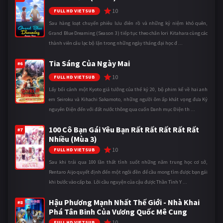
10
FULL HD VIETSUB
Sau hàng loạt chuyến phiêu lưu điên rồ và những kỷ niệm khó quên,
Grand Blue Dreaming (Season 3) tiếp tục theo chân Iori Kitahara cùng các
thành viên câu lạc bộ lặn trong những ngày tháng đại học đ ...
Tia Sáng Của Ngày Mai
#6
10
FULL HD VIETSUB
Lấy bối cảnh một Kyoto giả tưởng của thế kỷ 20, bộ phim kể về hai anh
em Seiroku và Kihachi Sakamoto, những người ôm ấp khát vọng đưa Kỷ
nguyên Điện đến với đất nước thông qua cuốn Danh mục Điện th ...
100 Cô Bạn Gái Yêu Bạn Rất Rất Rất Rất Rất
#7
Nhiều (Mùa 3)
10
FULL HD VIETSUB
Sau khi trải qua 100 lần thất tình suốt những năm trung học cơ sở,
Rentaro Aijo quyết định đến một ngôi đền để cầu mong tìm được bạn gái
khi bước vào cấp ba. Lời cầu nguyện của cậu được Thần Tình Y ...
Hậu Phương Mạnh Nhất Thế Giới - Nhà Khai
#8
Phá Tân Binh Của Vương Quốc Mê Cung
10
FULL HD VIETSUB