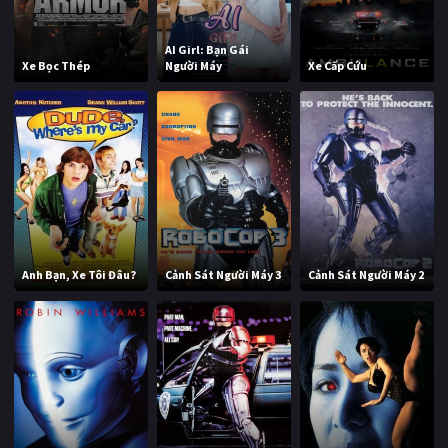
AI Girl: Bạn Gái
Xe Bọc Thép
Người Máy
Xe Cấp Cứu
Anh Bạn, Xe Tôi Đâu?
Cảnh Sát Người Máy 3
Cảnh Sát Người Máy 2