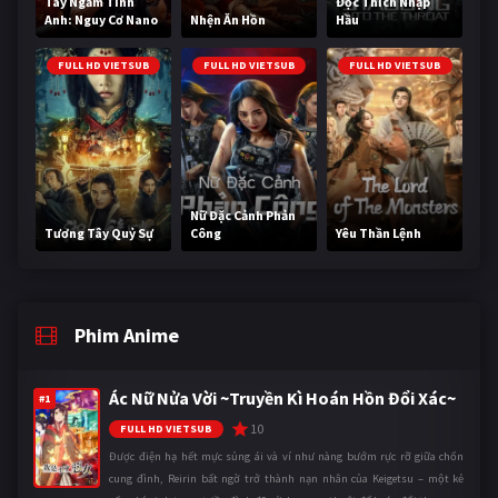
Tay Ngắm Tinh
Độc Thích Nhập
Anh: Nguy Cơ Nano
Nhện Ăn Hồn
Hầu
FULL HD VIETSUB
FULL HD VIETSUB
FULL HD VIETSUB
Nữ Đặc Cảnh Phản
Tương Tây Quỷ Sự
Công
Yêu Thần Lệnh
Phim Anime
Ác Nữ Nửa Vời ~Truyền Kì Hoán Hồn Đổi Xác~
#1
10
FULL HD VIETSUB
Được điện hạ hết mực sủng ái và ví như nàng bướm rực rỡ giữa chốn
cung đình, Reirin bất ngờ trở thành nạn nhân của Keigetsu – một kẻ