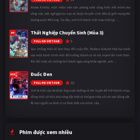
Atobe Arihito, một nhân viên văn phòng luôn cống hiến hết mình cho
công việc, bất ngờ gặp tai nạn và được chuyển sinh đến dị giới mang tên
Vương quốc Mê Cung. Tại đây, anh trở thành một mạo hiểm gi ...
Thất Nghiệp Chuyển Sinh (Mùa 3)
#9
5
FULL HD VIETSUB
Sau những biến cố làm thay đổi cuộc đời, Rudeus Greyrat tiếp tục bước
vào một hành trình mới để trưởng thành cả về sức mạnh lẫn tinh thần.
Khi đối mặt với những thử thách ngày càng khắc nghiệt, anh ...
Đuốc Đen
#10
10
FULL HD VIETSUB
Jirô là một cậu bé được ông nuôi dưỡng và rèn luyện để trở thành ninja,
đồng thời sở hữu khả năng đặc biệt có thể giao tiếp với các loài động vật.
Bị mọi người xa lánh vì sự khác biệt của mình, cậu ...
Phim được xem nhiều