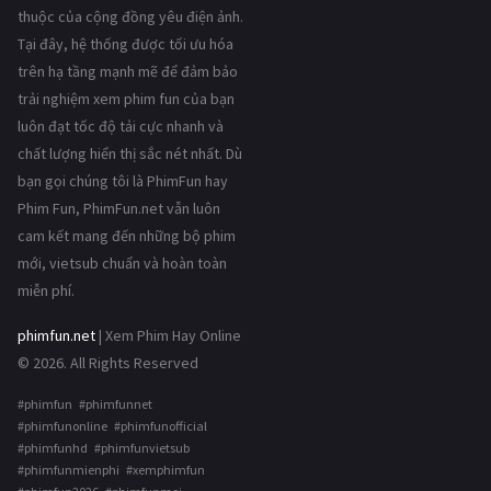
thuộc của cộng đồng yêu điện ảnh.
Tại đây, hệ thống được tối ưu hóa
trên hạ tầng mạnh mẽ để đảm bảo
trải nghiệm xem phim fun của bạn
luôn đạt tốc độ tải cực nhanh và
chất lượng hiển thị sắc nét nhất. Dù
bạn gọi chúng tôi là PhimFun hay
Phim Fun, PhimFun.net vẫn luôn
cam kết mang đến những bộ phim
mới, vietsub chuẩn và hoàn toàn
miễn phí.
phimfun.net
| Xem Phim Hay Online
© 2026. All Rights Reserved
#phimfun #phimfunnet
#phimfunonline #phimfunofficial
#phimfunhd #phimfunvietsub
#phimfunmienphi #xemphimfun