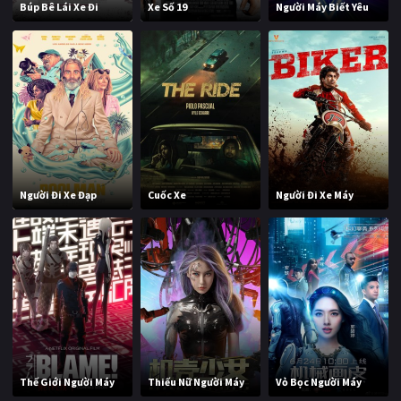
Búp Bê Lái Xe Đi
Xe Số 19
Người Máy Biết Yêu
Người Đi Xe Đạp
Cuốc Xe
Người Đi Xe Máy
Thế Giới Người Máy
Thiếu Nữ Người Máy
Vỏ Bọc Người Máy