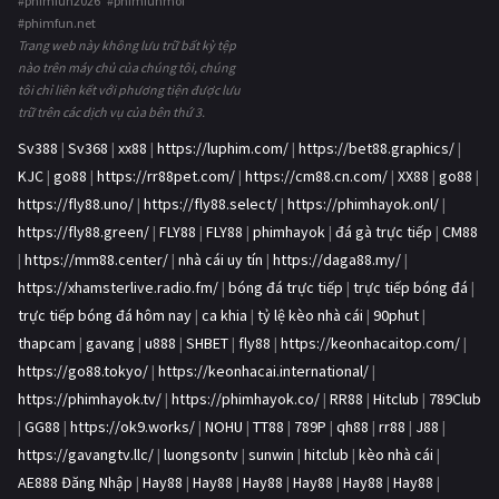
#phimfun2026 #phimfunmoi
#phimfun.net
Trang web này không lưu trữ bất kỳ tệp
nào trên máy chủ của chúng tôi, chúng
tôi chỉ liên kết với phương tiện được lưu
trữ trên các dịch vụ của bên thứ 3.
Sv388
|
Sv368
|
xx88
|
https://luphim.com/
|
https://bet88.graphics/
|
KJC
|
go88
|
https://rr88pet.com/
|
https://cm88.cn.com/
|
XX88
|
go88
|
https://fly88.uno/
|
https://fly88.select/
|
https://phimhayok.onl/
|
https://fly88.green/
|
FLY88
|
FLY88
|
phimhayok
|
đá gà trực tiếp
|
CM88
|
https://mm88.center/
|
nhà cái uy tín
|
https://daga88.my/
|
https://xhamsterlive.radio.fm/
|
bóng đá trực tiếp
|
trực tiếp bóng đá
|
trực tiếp bóng đá hôm nay
|
ca khia
|
tỷ lệ kèo nhà cái
|
90phut
|
thapcam
|
gavang
|
u888
|
SHBET
|
fly88
|
https://keonhacaitop.com/
|
https://go88.tokyo/
|
https://keonhacai.international/
|
https://phimhayok.tv/
|
https://phimhayok.co/
|
RR88
|
Hitclub
|
789Club
|
GG88
|
https://ok9.works/
|
NOHU
|
TT88
|
789P
|
qh88
|
rr88
|
J88
|
https://gavangtv.llc/
|
luongsontv
|
sunwin
|
hitclub
|
kèo nhà cái
|
AE888 Đăng Nhập
|
Hay88
|
Hay88
|
Hay88
|
Hay88
|
Hay88
|
Hay88
|