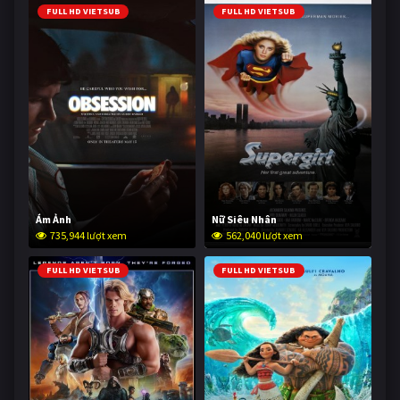
FULL HD VIETSUB
FULL HD VIETSUB
Ám Ảnh
Nữ Siêu Nhân
735,944 lượt xem
562,040 lượt xem
FULL HD VIETSUB
FULL HD VIETSUB