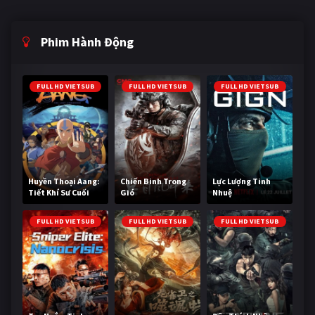
Phim Hành Động
FULL HD VIETSUB
FULL HD VIETSUB
FULL HD VIETSUB
Huyền Thoại Aang:
Chiến Binh Trong
Lực Lượng Tinh
Tiết Khí Sư Cuối
Gió
Nhuệ
Cùng
FULL HD VIETSUB
FULL HD VIETSUB
FULL HD VIETSUB