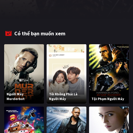
PHIM MỚI
PHIM BỘ
PHIM LẺ
Có thể bạn muốn xem
PHIM CHIẾU RẠP
TUYỂN TẬP PHIM
BLOG
Người Máy
Tôi Không Phải Là
Murderbot
Người Máy
Tội Phạm Người Máy