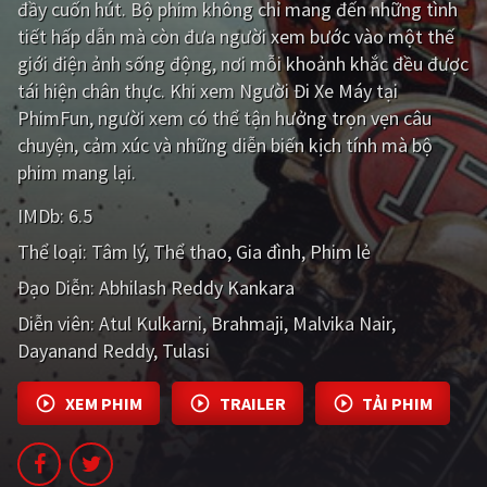
đầy cuốn hút. Bộ phim không chỉ mang đến những tình
tiết hấp dẫn mà còn đưa người xem bước vào một thế
Giật gân
Gia đình
giới điện ảnh sống động, nơi mỗi khoảnh khắc đều được
Bí ẩn
Lịch sử
tái hiện chân thực. Khi xem Người Đi Xe Máy tại
PhimFun, người xem có thể tận hưởng trọn vẹn câu
Viễn Tây
Tiểu sử
chuyện, cảm xúc và những diễn biến kịch tính mà bộ
GameShow
DramaTV
phim mang lại.
IMDb:
6.5
QUỐC GIA
Thể loại:
Tâm lý
Thể thao
Gia đình
Phim lẻ
Âu - Mỹ
Trung Quốc - Hồng Kông
Đạo Diễn:
Abhilash Reddy Kankara
Hàn Quốc
Nhật Bản
Diễn viên:
Atul Kulkarni
Brahmaji
Malvika Nair
Dayanand Reddy
Tulasi
Ấn Độ
Việt Nam
Tổng hợp
XEM PHIM
TRAILER
TẢI PHIM
CẬP NHẬT