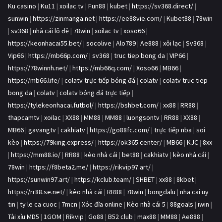
Ku casino
|
Ku11
|
xoilac tv
|
Fun88
|
kubet
|
https://sv368.direct/
|
sunwin
|
https://zinmanga.net
|
https://ee88vie.com/
|
Kubet88
|
78win
|
sv368
|
nhà cái lô đề
|
78win
|
xoilac tv
|
xoso66
|
https://keonhacai55.bet/
|
socolive
|
Alo789
|
Ae888
|
xôi lạc
|
Sv368
|
Vip66
|
https://mb66p.com/
|
sv368
|
truc tiep bong da
|
VIP66
|
https://78winnh.net/
|
https://mb66q.com/
|
Xoso66
|
MB66
|
https://mb66.life/
|
colatv trực tiếp bóng đá
|
colatv
|
colatv truc tiep
bong da
|
colatv
|
colatv bóng đá trực tiếp
|
https://tylekeonhacai.futbol/
|
https://bshbet.com/
|
xx88
|
RR88
|
thapcamtv
|
xoilac
|
XX88
|
MM88
|
MM88
|
luongsontv
|
RR88
|
XX88
|
MB66
|
gavangtv
|
cakhiatv
|
https://go88fc.com/
|
trực tiếp nba
|
soi
kèo
|
https://79king.express/
|
https://ok365.center/
|
MB66
|
KJC
|
8xx
|
https://mm88.io/
|
RR88
|
kèo nhà cái
|
bet88
|
cakhiatv
|
kèo nhà cái
|
78win
|
https://f8beta2.me/
|
https://rikvip97.art/
|
https://sunwin97.art/
|
https://kclub.team/
|
SHBET
|
xx88
|
8kbet
|
https://rr88.se.net/
|
kèo nhà cái
|
RR88
|
78win
|
bongdalu
|
nha cai uy
tin
|
ty le ca cuoc
|
7mcn
|
Xóc đĩa online
|
Kèo nhà cái 5
|
88goals
|
iwin
|
Tài xỉu MD5
|
1GOM
|
Rikvip
|
Go88
|
B52 club
|
max88
|
MM88
|
Ae888
|