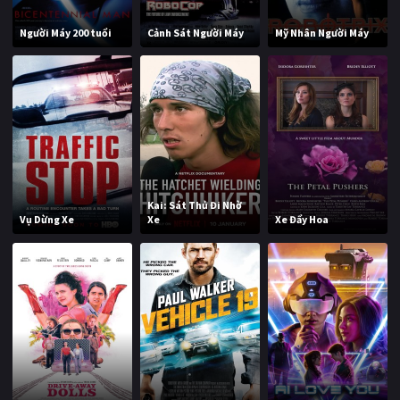
Người Máy 200 tuổi
Cảnh Sát Người Máy
Mỹ Nhân Người Máy
Kai: Sát Thủ Đi Nhờ
Vụ Dừng Xe
Xe
Xe Đẩy Hoa