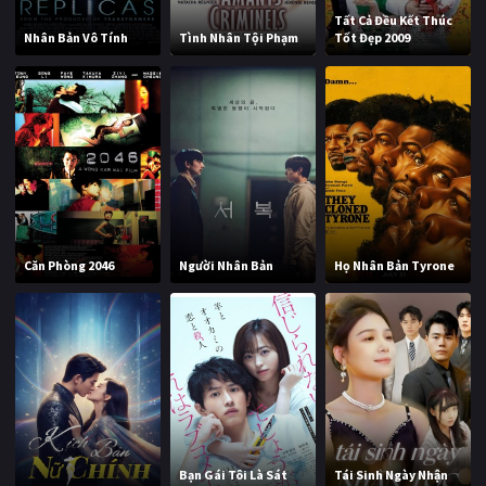
Tất Cả Đều Kết Thúc
Nhân Bản Vô Tính
Tình Nhân Tội Phạm
Tốt Đẹp 2009
Căn Phòng 2046
Người Nhân Bản
Họ Nhân Bản Tyrone
Bạn Gái Tôi Là Sát
Tái Sinh Ngày Nhận