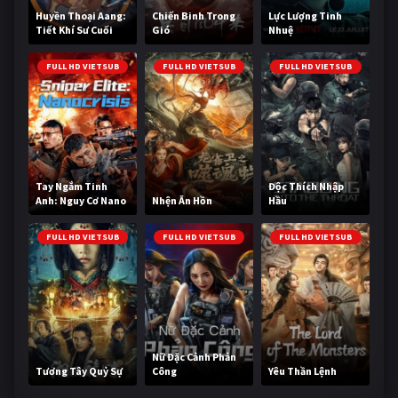
Huyền Thoại Aang:
Chiến Binh Trong
Lực Lượng Tinh
Tiết Khí Sư Cuối
Gió
Nhuệ
Cùng
FULL HD VIETSUB
FULL HD VIETSUB
FULL HD VIETSUB
Tay Ngắm Tinh
Độc Thích Nhập
Anh: Nguy Cơ Nano
Nhện Ăn Hồn
Hầu
FULL HD VIETSUB
FULL HD VIETSUB
FULL HD VIETSUB
Nữ Đặc Cảnh Phản
Tương Tây Quỷ Sự
Công
Yêu Thần Lệnh