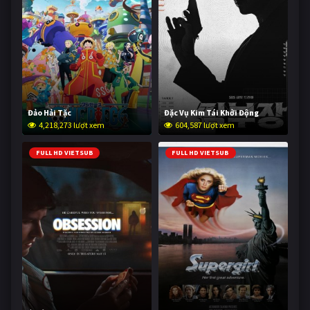
Đảo Hải Tặc
Đặc Vụ Kim Tái Khởi Động
4,218,273 lượt xem
604,587 lượt xem
FULL HD VIETSUB
FULL HD VIETSUB