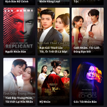
Kịch Bản Nữ Chính
Nhân Hàng Loạt
Tộc
Bạn Gái Thuê Của
Cưới Nhầm, Tôi Cưới
Người Nhân Bản
Tôi, Ôi Trời Ơi Là Sếp!
Đúng Bạn Đời
Tỉnh Dậy Trong Phim,
Tôi Viết Lại Hôn Nhân
Mỹ Nhân
Góc Tối Nhân Bản