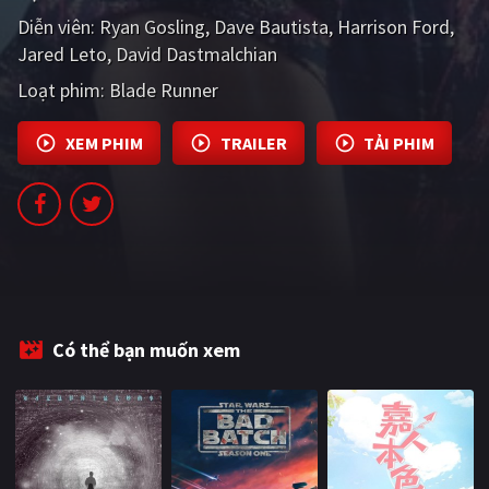
PHIM MỚI
Diễn viên:
Ryan Gosling
Dave Bautista
Harrison Ford
Jared Leto
David Dastmalchian
PHIM BỘ
Loạt phim:
Blade Runner
PHIM LẺ
XEM PHIM
TRAILER
TẢI PHIM
PHIM CHIẾU RẠP
TUYỂN TẬP PHIM
BLOG
Có thể bạn muốn xem