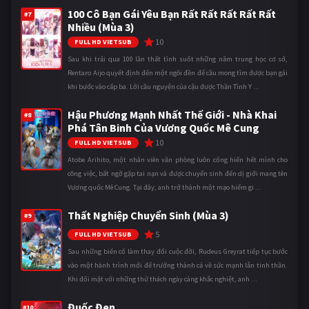
100 Cô Bạn Gái Yêu Bạn Rất Rất Rất Rất Rất
#7
Nhiều (Mùa 3)
10
FULL HD VIETSUB
Sau khi trải qua 100 lần thất tình suốt những năm trung học cơ sở,
Rentaro Aijo quyết định đến một ngôi đền để cầu mong tìm được bạn gái
khi bước vào cấp ba. Lời cầu nguyện của cậu được Thần Tình Y ...
Hậu Phương Mạnh Nhất Thế Giới - Nhà Khai
#8
Phá Tân Binh Của Vương Quốc Mê Cung
10
FULL HD VIETSUB
Atobe Arihito, một nhân viên văn phòng luôn cống hiến hết mình cho
công việc, bất ngờ gặp tai nạn và được chuyển sinh đến dị giới mang tên
Vương quốc Mê Cung. Tại đây, anh trở thành một mạo hiểm gi ...
Thất Nghiệp Chuyển Sinh (Mùa 3)
#9
5
FULL HD VIETSUB
Sau những biến cố làm thay đổi cuộc đời, Rudeus Greyrat tiếp tục bước
vào một hành trình mới để trưởng thành cả về sức mạnh lẫn tinh thần.
Khi đối mặt với những thử thách ngày càng khắc nghiệt, anh ...
Đuốc Đen
#10