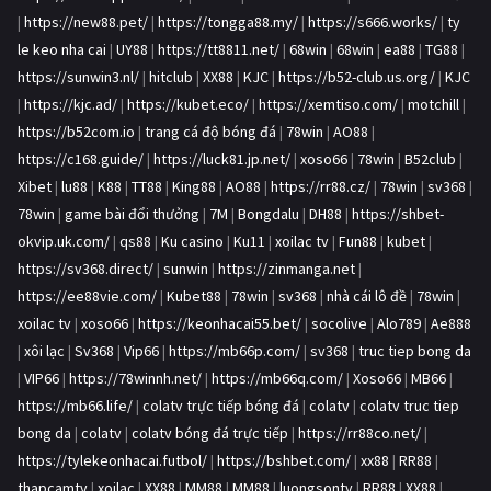
|
https://new88.pet/
|
https://tongga88.my/
|
https://s666.works/
|
ty
le keo nha cai
|
UY88
|
https://tt8811.net/
|
68win
|
68win
|
ea88
|
TG88
|
https://sunwin3.nl/
|
hitclub
|
XX88
|
KJC
|
https://b52-club.us.org/
|
KJC
|
https://kjc.ad/
|
https://kubet.eco/
|
https://xemtiso.com/
|
motchill
|
https://b52com.io
|
trang cá độ bóng đá
|
78win
|
AO88
|
https://c168.guide/
|
https://luck81.jp.net/
|
xoso66
|
78win
|
B52club
|
Xibet
|
lu88
|
K88
|
TT88
|
King88
|
AO88
|
https://rr88.cz/
|
78win
|
sv368
|
78win
|
game bài đổi thưởng
|
7M
|
Bongdalu
|
DH88
|
https://shbet-
okvip.uk.com/
|
qs88
|
Ku casino
|
Ku11
|
xoilac tv
|
Fun88
|
kubet
|
https://sv368.direct/
|
sunwin
|
https://zinmanga.net
|
https://ee88vie.com/
|
Kubet88
|
78win
|
sv368
|
nhà cái lô đề
|
78win
|
xoilac tv
|
xoso66
|
https://keonhacai55.bet/
|
socolive
|
Alo789
|
Ae888
|
xôi lạc
|
Sv368
|
Vip66
|
https://mb66p.com/
|
sv368
|
truc tiep bong da
|
VIP66
|
https://78winnh.net/
|
https://mb66q.com/
|
Xoso66
|
MB66
|
https://mb66.life/
|
colatv trực tiếp bóng đá
|
colatv
|
colatv truc tiep
bong da
|
colatv
|
colatv bóng đá trực tiếp
|
https://rr88co.net/
|
https://tylekeonhacai.futbol/
|
https://bshbet.com/
|
xx88
|
RR88
|
thapcamtv
|
xoilac
|
XX88
|
MM88
|
MM88
|
luongsontv
|
RR88
|
XX88
|