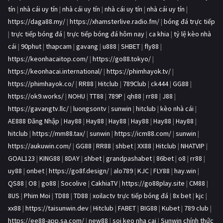
tín
|
nhà cái uy tín
|
nhà cái uy tín
|
nhà cái uy tín
|
nhà cái uy tín
|
https://daga88.my/
|
https://xhamsterlive.radio.fm/
|
bóng đá trực tiếp
|
trực tiếp bóng đá
|
trực tiếp bóng đá hôm nay
|
ca khia
|
tỷ lệ kèo nhà
cái
|
90phut
|
thapcam
|
gavang
|
u888
|
SHBET
|
fly88
|
https://keonhacaitop.com/
|
https://go88.tokyo/
|
https://keonhacai.international/
|
https://phimhayok.tv/
|
https://phimhayok.co/
|
RR88
|
Hitclub
|
789Club
|
ck444
|
GG88
|
https://ok9.works/
|
NOHU
|
TT88
|
789P
|
qh88
|
rr88
|
J88
|
https://gavangtv.llc/
|
luongsontv
|
sunwin
|
hitclub
|
kèo nhà cái
|
AE888 Đăng Nhập
|
Hay88
|
Hay88
|
Hay88
|
Hay88
|
Hay88
|
Hay88
|
hitclub
|
https://mm88.tax/
|
sunwin
|
https://icm88.com/
|
sunwin
|
https://aukuwin.com/
|
GG88
|
RR88
|
shbet
|
XX88
|
Hitclub
|
NHATVIP
|
GOAL123
|
KING88
|
8DAY
|
shbet
|
grandpashabet
|
86bet
|
o8
|
rr88
|
uy88
|
onbet
|
https://go8f.design/
|
alo789
|
KJC
|
FLY88
|
hay.win
|
QS88
|
O8
|
go88
|
Socolive
|
CakhiaTV
|
https://go88play.site
|
CM88
|
8US
|
Phim Moi
|
TD88
|
TD88
|
xoilactv trực tiếp bóng đá
|
8x bet
|
kjc
|
xx88
|
https://taisunwin.dev
|
Hitclub
|
FABET
|
BIG88
|
Kubet
|
789 club
|
https://ee88-app.sa.com/
|
new88
|
soi keo nha cai
|
Sunwin chính thức