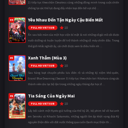
2) tiếp tục theo chân Clevatess cùng những đồng minh trong cuộc chiến
chống lại các thế lực đang đẩy nhân loại đến bờ vực diệ ...
Yêu Nhau Đến Tận Ngày Cậu Biến Mất
#4
10
FULL HD VIETSUB
Ẩn sau bức màn của một học viện bí mật là nơi những cô gái mồ côi được
nuôi dưỡng và huấn luyện để trở thành những cỗ máy chiến đấu. Trong
thế giới khắc nghiệt ấy, cái chết được xem là điều hiển nh ...
Xanh Thẳm (Mùa 3)
#5
10
FULL HD VIETSUB
Sau hàng loạt chuyến phiêu lưu điên rồ và những kỷ niệm khó quên,
Grand Blue Dreaming (Season 3) tiếp tục theo chân Iori Kitahara cùng các
thành viên câu lạc bộ lặn trong những ngày tháng đại học đ ...
Tia Sáng Của Ngày Mai
#6
10
FULL HD VIETSUB
Lấy bối cảnh một Kyoto giả tưởng của thế kỷ 20, bộ phim kể về hai anh
em Seiroku và Kihachi Sakamoto, những người ôm ấp khát vọng đưa Kỷ
nguyên Điện đến với đất nước thông qua cuốn Danh mục Điện th ...