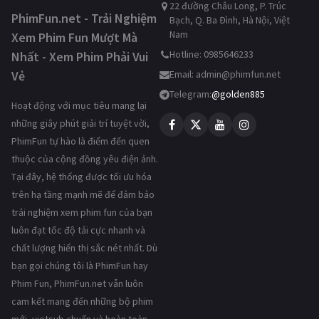
22 đường Châu Long, P. Trúc
PhimFun.net - Trải Nghiệm
Bạch, Q. Ba Đình, Hà Nội, Việt
Nam
Xem Phim Fun Mượt Mà
Hotline: 0985646233
Nhất - Xem Phim Phải Vui
Vẻ
Email:
admin@phimfun.net
Telegram:
@golden885
Hoạt động với mục tiêu mang lại
những giây phút giải trí tuyệt vời,
PhimFun tự hào là điểm đến quen
thuộc của cộng đồng yêu điện ảnh.
Tại đây, hệ thống được tối ưu hóa
trên hạ tầng mạnh mẽ để đảm bảo
trải nghiệm xem phim fun của bạn
luôn đạt tốc độ tải cực nhanh và
chất lượng hiển thị sắc nét nhất. Dù
bạn gọi chúng tôi là PhimFun hay
Phim Fun, PhimFun.net vẫn luôn
cam kết mang đến những bộ phim