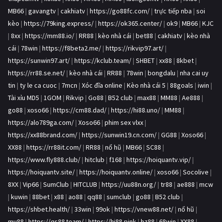
MB66
|
gavangtv
|
cakhiatv
|
https://go88fc.com/
|
trực tiếp nba
|
soi
kèo
|
https://79king.express/
|
https://ok365.center/
|
ok9
|
MB66
|
KJC
|
8xx
|
https://mm88.io/
|
RR88
|
kèo nhà cái
|
bet88
|
cakhiatv
|
kèo nhà
cái
|
78win
|
https://f8beta2.me/
|
https://rikvip97.art/
|
https://sunwin97.art/
|
https://kclub.team/
|
SHBET
|
xx88
|
8kbet
|
https://rr88.se.net/
|
kèo nhà cái
|
RR88
|
78win
|
bongdalu
|
nha cai uy
tin
|
ty le ca cuoc
|
7mcn
|
Xóc đĩa online
|
Kèo nhà cái 5
|
88goals
|
iwin
|
Tài xỉu MD5
|
1GOM
|
Rikvip
|
Go88
|
B52 club
|
max88
|
MM88
|
Ae888
|
go88
|
xoso66
|
https://cm88.dad/
|
https://hi88.uno/
|
MM88
|
https://alo789ga.com/
|
Xoso66
|
phim sex vlxx
|
https://xx88brand.com/
|
https://sunwin19.cn.com/
|
GG88
|
Xoso66
|
XX88
|
https://rr88it.com/
|
RR88
|
nổ hũ
|
MB66
|
SC88
|
https://www.fly888.club/
|
hitclub
|
f168
|
https://hoiquantv.vip/
|
https://hoiquantv.site/
|
https://hoiquantv.online/
|
xoso66
|
Socolive
|
8XX
|
Vip66
|
SumClub
|
HITCLUB
|
https://uu88n.org/
|
tr88
|
ae888
|
mcw
|
kuwin
|
88bet
|
x88
|
ao88
|
qq88
|
sumclub
|
go88
|
B52 club
|
https://shbet.health/
|
33win
|
99ok
|
https://vnew88.net/
|
nổ hũ
|
mu88
|
https://qs88.team/
|
https://hi88.pink
|
hz88
|
68win
|
XX88
|