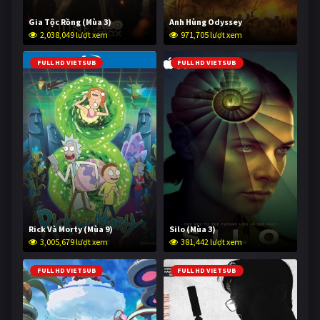
Gia Tộc Rồng (Mùa 3)
Anh Hùng Odyssey
2,038,049 lượt xem
971,705 lượt xem
FULL HD VIETSUB
FULL HD VIETSUB
Rick Và Morty (Mùa 9)
Silo (Mùa 3)
3,005,679 lượt xem
381,442 lượt xem
FULL HD VIETSUB
FULL HD VIETSUB