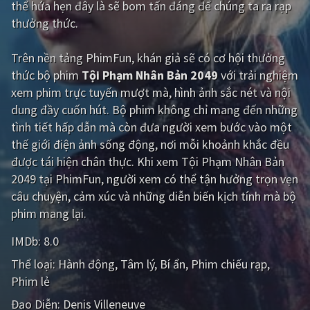
thể hứa hẹn đây là sẽ bom tấn đáng để chúng ta ra rạp
thưởng thức.
Giật gân
Gia đình
Bí ẩn
Lịch sử
Trên nền tảng
PhimFun
, khán giả sẽ có cơ hội thưởng
thức bộ phim
Tội Phạm Nhân Bản 2049
với trải nghiệm
Viễn Tây
Tiểu sử
xem phim trực tuyến mượt mà, hình ảnh sắc nét và nội
GameShow
DramaTV
dung đầy cuốn hút. Bộ phim không chỉ mang đến những
tình tiết hấp dẫn mà còn đưa người xem bước vào một
QUỐC GIA
thế giới điện ảnh sống động, nơi mỗi khoảnh khắc đều
được tái hiện chân thực. Khi xem Tội Phạm Nhân Bản
Âu - Mỹ
Trung Quốc - Hồng Kông
2049 tại PhimFun, người xem có thể tận hưởng trọn vẹn
câu chuyện, cảm xúc và những diễn biến kịch tính mà bộ
Hàn Quốc
Nhật Bản
phim mang lại.
Ấn Độ
Việt Nam
IMDb:
8.0
Tổng hợp
Thể loại:
Hành động
Tâm lý
Bí ẩn
Phim chiếu rạp
Phim lẻ
CẬP NHẬT
Đạo Diễn:
Denis Villeneuve