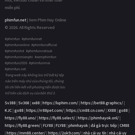
mới, vietsub chuẩn và hoàn toàn
miễn phí.
phimfun.net
| Xem Phim Hay Online
© 2026. All Rights Reserved
#phimfun #phimfunnet
#phimfunonline #phimfunofficial
#phimfunhd #phimfunvietsub
#phimfunmienphi #xemphimfun
#phimfun2026 #phimfunmoi
#phimfun.net
Trang web này không lưu trữ bất kỳ tệp
nào trên máy chủ của chúng tôi, chúng
tôi chỉ liên kết với phương tiện được lưu
trữ trên các dịch vụ của bên thứ 3.
Sv388
|
Sv368
|
xx88
|
https://luphim.com/
|
https://bet88.graphics/
|
KJC
|
go88
|
https://rr88pet.com/
|
https://cm88.cn.com/
|
XX88
|
go88
|
https://fly88.uno/
|
https://fly88.select/
|
https://phimhayok.onl/
|
https://fly88.green/
|
FLY88
|
FLY88
|
phimhayok
|
đá gà trực tiếp
|
CM88
|
https://mm88.center/
|
https://2ok9.com/
|
nhà cái uy tín
|
nhà cái uy