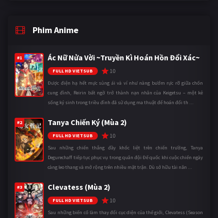
Phim Anime
Ác Nữ Nửa Vời ~Truyền Kì Hoán Hồn Đổi Xác~
#1
10
FULL HD VIETSUB
Được điện hạ hết mực sủng ái và ví như nàng bướm rực rỡ giữa chốn
cung đình, Reirin bất ngờ trở thành nạn nhân của Keigetsu – một kẻ
sống ký sinh trong triều đình đã sử dụng ma thuật để hoán đổi th ...
Tanya Chiến Ký (Mùa 2)
#2
10
FULL HD VIETSUB
Sau những chiến thắng đầy khốc liệt trên chiến trường, Tanya
Degurechaff tiếp tục phục vụ trong quân đội Đế quốc khi cuộc chiến ngày
càng leo thang và mở rộng trên nhiều mặt trận. Dù sở hữu tài năn ...
Clevatess (Mùa 2)
#3
10
FULL HD VIETSUB
Sau những biến cố làm thay đổi cục diện của thế giới, Clevatess (Season