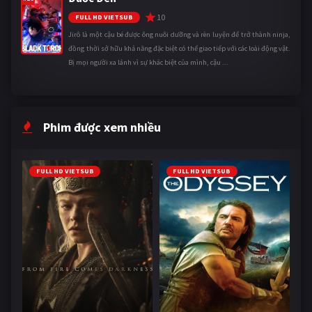
10
FULL HD VIETSUB
Jirô là một cậu bé được ông nuôi dưỡng và rèn luyện để trở thành ninja,
đồng thời sở hữu khả năng đặc biệt có thể giao tiếp với các loài động vật.
Bị mọi người xa lánh vì sự khác biệt của mình, cậu ...
Phim được xem nhiều
FULL HD VIETSUB
FULL HD VIETSUB