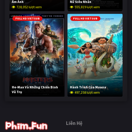
Ám Ảnh
Nữ Siêu Nhân
728,052 lượt xem
555,819 lượt xem
FULL HD VIETSUB
FULL HD VIETSUB
He-Man Và Những Chiến Binh
Hành Trình Của Moana
Vũ Trụ
497,258 lượt xem
246,475 lượt xem
Liên Hệ