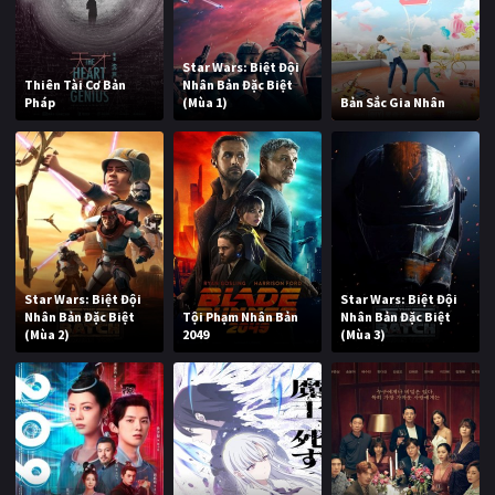
Star Wars: Biệt Đội
Thiên Tài Cơ Bản
Nhân Bản Đặc Biệt
Pháp
(Mùa 1)
Bản Sắc Gia Nhân
Star Wars: Biệt Đội
Star Wars: Biệt Đội
Nhân Bản Đặc Biệt
Tội Phạm Nhân Bản
Nhân Bản Đặc Biệt
(Mùa 2)
2049
(Mùa 3)