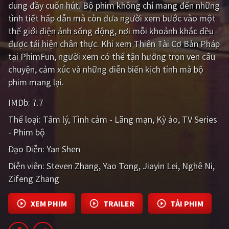
dung đầy cuốn hút. Bộ phim không chỉ mang đến những
PHIM MỚI
tình tiết hấp dẫn mà còn đưa người xem bước vào một
PHIM BỘ
thế giới điện ảnh sống động, nơi mỗi khoảnh khắc đều
được tái hiện chân thực. Khi xem Thiên Tài Cơ Bản Pháp
PHIM LẺ
tại PhimFun, người xem có thể tận hưởng trọn vẹn câu
chuyện, cảm xúc và những diễn biến kịch tính mà bộ
PHIM CHIẾU RẠP
phim mang lại.
TUYỂN TẬP PHIM
IMDb:
7.7
BLOG
Thể loại:
Tâm lý
Tình cảm - Lãng mạn
Kỳ ảo
TV Series
- Phim bộ
Đạo Diễn:
Yan Shen
Diễn viên:
Steven Zhang
Yao Tong
Jiayin Lei
Nghê Ni
Zifeng Zhang
XEM PHIM
TRAILER
TẢI PHIM