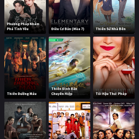
Phương Pháp Khám
Phá Tình Yêu
Điều Cơ Bản (Mùa 7)
Thiên Sứ Nhà Bên
Thiên Đình Bản
Thiên Đường Máu
Chuyên Hiệp
Tối Hậu Thư: Pháp