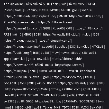
Xóc đĩa online
|
Kèo nhà cái 5
|
88goals
|
iwin
|
Tài xỉu MD5
|
1GOM
|
Rikvip
|
Go88
|
B52 club
|
max88
|
MM88
|
Ae888
|
go88
|
xoso66
|
https://cm88.dad/
|
https://hi88.uno/
|
MM88
|
https://alo789ga.com/
|
Xoso66
|
phim sex vlxx
|
https://xx88brand.com/
|
https://sunwin19.cn.com/
|
GG88
|
Xoso66
|
XX88
|
https://rr88it.com/
|
RR88
|
nổ hũ
|
MB66
|
SC88
|
https://www.fly888.club/
|
hitclub
|
f168
|
https://hoiquantv.vip/
|
https://hoiquantv.site/
|
https://hoiquantv.online/
|
xoso66
|
Socolive
|
8XX
|
SumClub
|
HITCLUB
|
https://uu88n.org/
|
tr88
|
ae888
|
mcw
|
kuwin
|
88bet
|
x88
|
ao88
|
qq88
|
sumclub
|
go88
|
B52 club
|
https://shbet.health/
|
https://vnew88.net/
|
nổ hũ
|
mu88
|
https://qs88.team/
|
https://hi88.pink
|
hz88
|
68win
|
XX88
|
8XBET
|
VN168
|
keonhacai
|
hitclub
|
789club
|
sunwin
|
1gom
|
https://rikvippro.me/
|
TK688
|
bongdalu
|
fb88
|
m88
|
win55
|
86bet
|
https://go88v2.net/
|
GG88
|
lv88
|
https://new88pm.com/
|
On68
|
https://gg88fun.com
|
go88
|
U888
|
Hello88
|
ABC88
|
VIPWIN
|
78WIN
|
MK8
|
on68
|
s66
|
XOSO66
|
LUCK8
|
ok8386
|
go88
|
S666
|
https://uu88.mba/
|
CAKHIATV
|
SOCOLIVE
|
33win
|
mu88
|
MB66
|
cf68
|
go88
|
Tài xỉu
|
MK8
|
TDTC
|
TD88
|
VLXX
|
Sex Việt
|