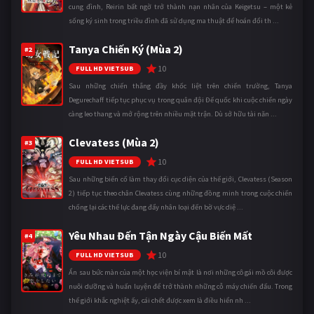
cung đình, Reirin bất ngờ trở thành nạn nhân của Keigetsu – một kẻ
sống ký sinh trong triều đình đã sử dụng ma thuật để hoán đổi th ...
Tanya Chiến Ký (Mùa 2)
#2
10
FULL HD VIETSUB
Sau những chiến thắng đầy khốc liệt trên chiến trường, Tanya
Degurechaff tiếp tục phục vụ trong quân đội Đế quốc khi cuộc chiến ngày
càng leo thang và mở rộng trên nhiều mặt trận. Dù sở hữu tài năn ...
Clevatess (Mùa 2)
#3
10
FULL HD VIETSUB
Sau những biến cố làm thay đổi cục diện của thế giới, Clevatess (Season
2) tiếp tục theo chân Clevatess cùng những đồng minh trong cuộc chiến
chống lại các thế lực đang đẩy nhân loại đến bờ vực diệ ...
Yêu Nhau Đến Tận Ngày Cậu Biến Mất
#4
10
FULL HD VIETSUB
Ẩn sau bức màn của một học viện bí mật là nơi những cô gái mồ côi được
nuôi dưỡng và huấn luyện để trở thành những cỗ máy chiến đấu. Trong
thế giới khắc nghiệt ấy, cái chết được xem là điều hiển nh ...