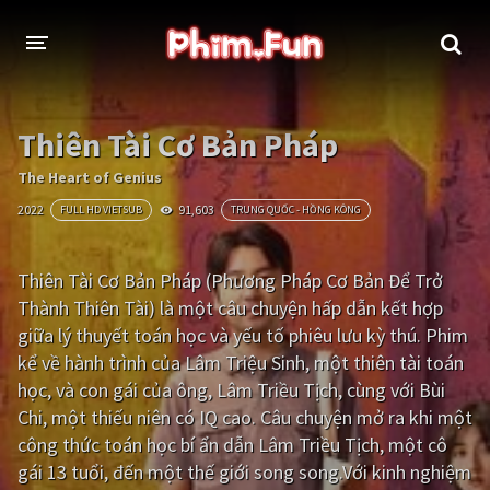
THỂ LOẠI
Thiên Tài Cơ Bản Pháp
Thần thoại - Cổ trang
Hành động
The Heart of Genius
2022
91,603
FULL HD VIETSUB
TRUNG QUỐC - HỒNG KÔNG
Tâm lý
Chiến tranh
Võ thuật - Kiếm hiệp
Nhạc kịch
Thiên Tài Cơ Bản Pháp (Phương Pháp Cơ Bản Để Trở
Thành Thiên Tài) là một câu chuyện hấp dẫn kết hợp
Kinh dị
Tội phạm - Hình sự
giữa lý thuyết toán học và yếu tố phiêu lưu kỳ thú. Phim
Phiêu lưu
Hài hước
kể về hành trình của Lâm Triệu Sinh, một thiên tài toán
học, và con gái của ông, Lâm Triều Tịch, cùng với Bùi
Viễn tưởng
Khoa học - Tài liệu
Chi, một thiếu niên có IQ cao. Câu chuyện mở ra khi một
Hoạt hình
Thể thao
công thức toán học bí ẩn dẫn Lâm Triều Tịch, một cô
gái 13 tuổi, đến một thế giới song song.Với kinh nghiệm
Tình cảm - Lãng mạn
Kỳ ảo