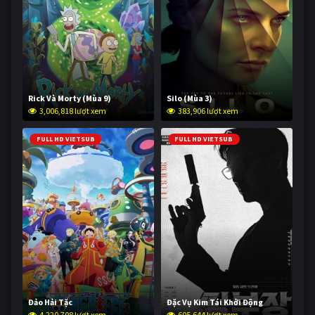
Rick Và Morty (Mùa 9)
Silo (Mùa 3)
3,006,818 lượt xem
383,906 lượt xem
FULL HD VIETSUB
FULL HD VIETSUB
Đảo Hải Tặc
Đặc Vụ Kim Tái Khởi Động
4,220,708 lượt xem
605,644 lượt xem