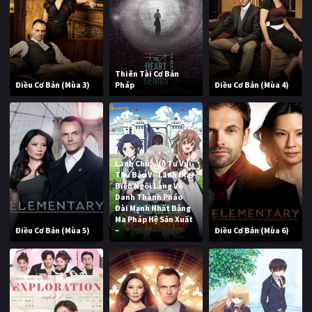
Thiên Tài Cơ Bản
Điều Cơ Bản (Mùa 3)
Pháp
Điều Cơ Bản (Mùa 4)
Lãnh Chúa Vô Tư Vui
Thú Bảo Vệ Lãnh Địa ~
Biến Ngôi Làng Vô
Danh Thành Pháo
Đài Mạnh Nhất Bằng
Ma Pháp Hệ Sản Xuất
Điều Cơ Bản (Mùa 5)
~
Điều Cơ Bản (Mùa 6)