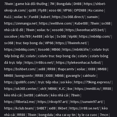
78win
|
game bài đổi thưởng
|
7M
|
Bongdalu
|
DH88
|
https://shbet-
okvip.uk.com/
|
qs88
|
Fly88
|
xoso 66
|
VIP66
|
OPEN88
|
Ku casino
|
Ku11
|
xoilac tv
|
Fun88
|
kubet
|
https://sv368.direct/
|
sunwin
|
https://zinmanga.net
|
https://ee88vie.com/
|
Kubet88
|
78win
|
sv368
|
nhà cái lô đề
|
78win
|
xoilac tv
|
xoso66
|
https://keonhacai55.bet/
|
socolive
|
Alo789
|
Ae888
|
xôi lạc
|
Sv368
|
Vip66
|
https://mb66p.com/
|
sv368
|
truc tiep bong da
|
VIP66
|
https://78winnh.net/
|
https://mb66q.com/
|
Xoso66
|
MB66
|
https://mb66.life/
|
colatv trực
tiếp bóng đá
|
colatv
|
colatv truc tiep bong da
|
colatv
|
colatv bóng
đá trực tiếp
|
https://rr88co.net/
|
https://tylekeonhacai.futbol/
|
https://bshbet.com/
|
xx88
|
RR88
|
thapcamtv
|
xoilac
|
XX88
|
MM88
|
MM88
|
luongsontv
|
RR88
|
XX88
|
MB66
|
gavangtv
|
cakhiatv
|
https://go88fc.com/
|
trực tiếp nba
|
soi kèo
|
https://79king.express/
|
https://ok365.center/
|
ok9
|
MB66
|
KJC
|
8xx
|
https://mm88.io/
|
RR88
|
kèo nhà cái
|
bet88
|
cakhiatv
|
kèo nhà cái
|
78win
|
https://f8beta2.me/
|
https://rikvip97.art/
|
https://sunwin97.art/
|
https://kclub.team/
|
SHBET
|
xx88
|
8kbet
|
https://rr88.se.net/
|
kèo
nhà cái
|
RR88
|
78win
|
bongdalu
|
nha cai uy tin
|
ty le ca cuoc
|
7mcn
|