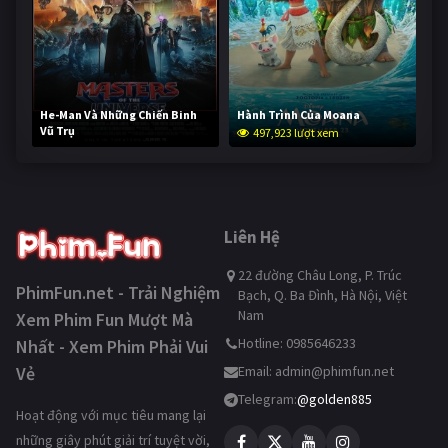
He-Man Và Những Chiến Binh
Hành Trình Của Moana
Vũ Trụ
497,923 lượt xem
247,364 lượt xem
Liên Hệ
22 đường Châu Long, P. Trúc
PhimFun.net - Trải Nghiệm
Bạch, Q. Ba Đình, Hà Nội, Việt
Nam
Xem Phim Fun Mượt Mà
Hotline: 0985646233
Nhất - Xem Phim Phải Vui
Vẻ
Email:
admin@phimfun.net
Telegram:
@golden885
Hoạt động với mục tiêu mang lại
những giây phút giải trí tuyệt vời,