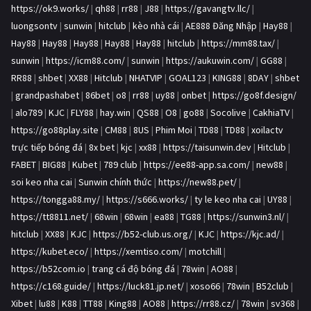
https://ok9.works/
|
qh88
|
rr88
|
J88
|
https://gavangtv.llc/
|
luongsontv
|
sunwin
|
hitclub
|
kèo nhà cái
|
AE888 Đăng Nhập
|
Hay88
|
Hay88
|
Hay88
|
Hay88
|
Hay88
|
Hay88
|
hitclub
|
https://mm88.tax/
|
sunwin
|
https://icm88.com/
|
sunwin
|
https://aukuwin.com/
|
GG88
|
RR88
|
shbet
|
XX88
|
Hitclub
|
NHATVIP
|
GOAL123
|
KING88
|
8DAY
|
shbet
|
grandpashabet
|
86bet
|
o8
|
rr88
|
uy88
|
onbet
|
https://go8f.design/
|
alo789
|
KJC
|
FLY88
|
hay.win
|
QS88
|
O8
|
go88
|
Socolive
|
CakhiaTV
|
https://go88play.site
|
CM88
|
8US
|
Phim Moi
|
TD88
|
TD88
|
xoilactv
trực tiếp bóng đá
|
8x bet
|
kjc
|
xx88
|
https://taisunwin.dev
|
Hitclub
|
FABET
|
BIG88
|
Kubet
|
789 club
|
https://ee88-app.sa.com/
|
new88
|
soi keo nha cai
|
Sunwin chính thức
|
https://new88.pet/
|
https://tongga88.my/
|
https://s666.works/
|
ty le keo nha cai
|
UY88
|
https://tt8811.net/
|
68win
|
68win
|
ea88
|
TG88
|
https://sunwin3.nl/
|
hitclub
|
XX88
|
KJC
|
https://b52-club.us.org/
|
KJC
|
https://kjc.ad/
|
https://kubet.eco/
|
https://xemtiso.com/
|
motchill
|
https://b52com.io
|
trang cá độ bóng đá
|
78win
|
AO88
|
https://c168.guide/
|
https://luck81.jp.net/
|
xoso66
|
78win
|
B52club
|
Xibet
|
lu88
|
K88
|
TT88
|
King88
|
AO88
|
https://rr88.cz/
|
78win
|
sv368
|