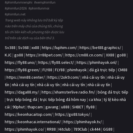
#phimfunmienphi #xemphimfun
#phimfun2026 #phimfunmoi
#phimfun.net
Trang web này không lưu trữ bất kỳ tệp
nào trên máy chủ của chúng tôi, chúng
tôi chỉ liên kết với phương tiện được lưu
trữ trên các dịch vụ của bên thứ 3.
Sv388
|
Sv368
|
xx88
|
https://luphim.com/
|
https://bet88.graphics/
|
KJC
|
go88
|
https://rr88pet.com/
|
https://cm88.cn.com/
|
XX88
|
go88
|
https://fly88.uno/
|
https://fly88.select/
|
https://phimhayok.onl/
|
https://fly88.green/
|
FLY88
|
FLY88
|
phimhayok
|
đá gà trực tiếp
|
CM88
|
https://mm88.center/
|
https://2ok9.com/
|
nhà cái uy tín
|
nhà cái uy
tín
|
nhà cái uy tín
|
nhà cái uy tín
|
nhà cái uy tín
|
nhà cái uy tín
|
https://daga88.my/
|
https://xhamsterlive.radio.fm/
|
bóng đá trực tiếp
|
trực tiếp bóng đá
|
trực tiếp bóng đá hôm nay
|
ca khia
|
tỷ lệ kèo nhà
cái
|
90phut
|
thapcam
|
gavang
|
u888
|
SHBET
|
fly88
|
https://keonhacaitop.com/
|
https://go88.tokyo/
|
https://keonhacai.international/
|
https://phimhayok.tv/
|
https://phimhayok.co/
|
RR88
|
Hitclub
|
789Club
|
ck444
|
GG88
|