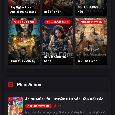
Tay Ngắm Tinh
Độc Thích Nhập
Anh: Nguy Cơ Nano
Nhện Ăn Hồn
Hầu
FULL HD VIETSUB
FULL HD VIETSUB
FULL HD VIETSUB
Nữ Đặc Cảnh Phản
Tương Tây Quỷ Sự
Công
Yêu Thần Lệnh
Phim Anime
Ác Nữ Nửa Vời ~Truyền Kì Hoán Hồn Đổi Xác~
#1
10
FULL HD VIETSUB
Được điện hạ hết mực sủng ái và ví như nàng bướm rực rỡ giữa chốn