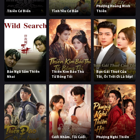
Phượng Hoàng Minh
Thiên Cơ Biến
Tình Yêu Cơ Bản
Thiên
Bản Ngã Sấm Thiên
Thiên Kim Báo Thù
Bạn Gái Thuê Của
Nhai
Từ Bóng Tối
Tôi, Ôi Trời Ơi Là Sếp!
Cưới Nhầm, Tôi Cưới
Phượng Nghi Thiên