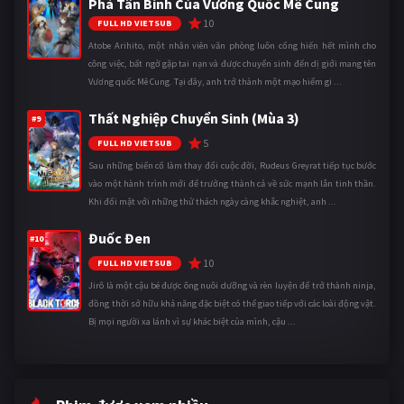
Phá Tân Binh Của Vương Quốc Mê Cung
10
FULL HD VIETSUB
Atobe Arihito, một nhân viên văn phòng luôn cống hiến hết mình cho
công việc, bất ngờ gặp tai nạn và được chuyển sinh đến dị giới mang tên
Vương quốc Mê Cung. Tại đây, anh trở thành một mạo hiểm gi ...
Thất Nghiệp Chuyển Sinh (Mùa 3)
#9
5
FULL HD VIETSUB
Sau những biến cố làm thay đổi cuộc đời, Rudeus Greyrat tiếp tục bước
vào một hành trình mới để trưởng thành cả về sức mạnh lẫn tinh thần.
Khi đối mặt với những thử thách ngày càng khắc nghiệt, anh ...
Đuốc Đen
#10
10
FULL HD VIETSUB
Jirô là một cậu bé được ông nuôi dưỡng và rèn luyện để trở thành ninja,
đồng thời sở hữu khả năng đặc biệt có thể giao tiếp với các loài động vật.
Bị mọi người xa lánh vì sự khác biệt của mình, cậu ...