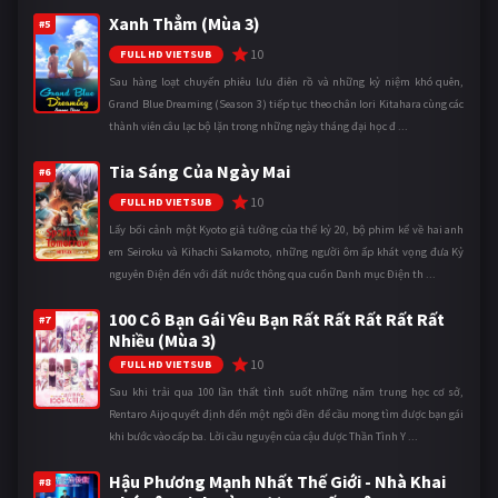
Xanh Thẳm (Mùa 3)
#5
10
FULL HD VIETSUB
Sau hàng loạt chuyến phiêu lưu điên rồ và những kỷ niệm khó quên,
Grand Blue Dreaming (Season 3) tiếp tục theo chân Iori Kitahara cùng các
thành viên câu lạc bộ lặn trong những ngày tháng đại học đ ...
Tia Sáng Của Ngày Mai
#6
10
FULL HD VIETSUB
Lấy bối cảnh một Kyoto giả tưởng của thế kỷ 20, bộ phim kể về hai anh
em Seiroku và Kihachi Sakamoto, những người ôm ấp khát vọng đưa Kỷ
nguyên Điện đến với đất nước thông qua cuốn Danh mục Điện th ...
100 Cô Bạn Gái Yêu Bạn Rất Rất Rất Rất Rất
#7
Nhiều (Mùa 3)
10
FULL HD VIETSUB
Sau khi trải qua 100 lần thất tình suốt những năm trung học cơ sở,
Rentaro Aijo quyết định đến một ngôi đền để cầu mong tìm được bạn gái
khi bước vào cấp ba. Lời cầu nguyện của cậu được Thần Tình Y ...
Hậu Phương Mạnh Nhất Thế Giới - Nhà Khai
#8