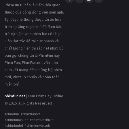
PhimFun tự hào là điểm đến quen
thuộc của cộng đồng yêu điện ảnh.
Tại đây, hệ thống được tối ưu hóa
trên hạ tầng mạnh mẽ để đảm bảo
trải nghiệm xem phim fun của bạn
luôn đạt tốc độ tải cực nhanh và
chất lượng hiển thị sắc nét nhất. Dù
bạn gọi chúng tôi là PhimFun hay
Phim Fun, PhimFun.net vẫn luôn
cam kết mang đến những bộ phim
mới, vietsub chuẩn và hoàn toàn
miễn phí.
phimfun.net
| Xem Phim Hay Online
© 2026. All Rights Reserved
#phimfun #phimfunnet
#phimfunonline #phimfunofficial
#phimfunhd #phimfunvietsub