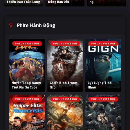
Thiên Đao Thần Long
Đúng Bạn Đời
Hạ
Phim Hành Động
FULL HD VIETSUB
FULL HD VIETSUB
FULL HD VIETSUB
Huyền Thoại Aang:
Chiến Binh Trong
Lực Lượng Tinh
Tiết Khí Sư Cuối
Gió
Nhuệ
Cùng
FULL HD VIETSUB
FULL HD VIETSUB
FULL HD VIETSUB