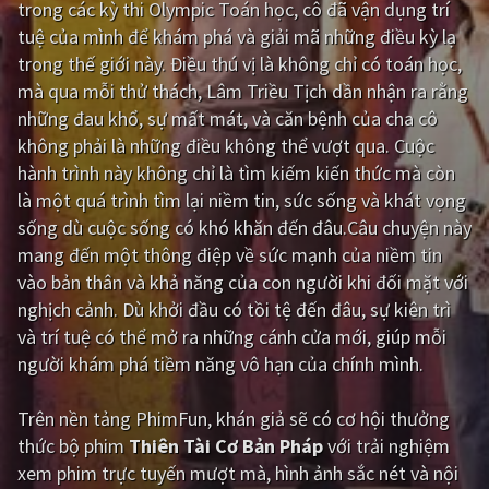
trong các kỳ thi Olympic Toán học, cô đã vận dụng trí
tuệ của mình để khám phá và giải mã những điều kỳ lạ
Giật gân
Gia đình
trong thế giới này. Điều thú vị là không chỉ có toán học,
Bí ẩn
Lịch sử
mà qua mỗi thử thách, Lâm Triều Tịch dần nhận ra rằng
những đau khổ, sự mất mát, và căn bệnh của cha cô
Viễn Tây
Tiểu sử
không phải là những điều không thể vượt qua. Cuộc
GameShow
DramaTV
hành trình này không chỉ là tìm kiếm kiến thức mà còn
là một quá trình tìm lại niềm tin, sức sống và khát vọng
QUỐC GIA
sống dù cuộc sống có khó khăn đến đâu.Câu chuyện này
mang đến một thông điệp về sức mạnh của niềm tin
Âu - Mỹ
Trung Quốc - Hồng Kông
vào bản thân và khả năng của con người khi đối mặt với
nghịch cảnh. Dù khởi đầu có tồi tệ đến đâu, sự kiên trì
Hàn Quốc
Nhật Bản
và trí tuệ có thể mở ra những cánh cửa mới, giúp mỗi
Ấn Độ
Việt Nam
người khám phá tiềm năng vô hạn của chính mình.
Tổng hợp
Trên nền tảng
PhimFun
, khán giả sẽ có cơ hội thưởng
thức bộ phim
Thiên Tài Cơ Bản Pháp
với trải nghiệm
CẬP NHẬT
xem phim trực tuyến mượt mà, hình ảnh sắc nét và nội