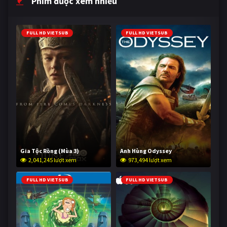
Phim được xem nhiều
FULL HD VIETSUB
FULL HD VIETSUB
Gia Tộc Rồng (Mùa 3)
Anh Hùng Odyssey
2,041,245 lượt xem
973,494 lượt xem
FULL HD VIETSUB
FULL HD VIETSUB