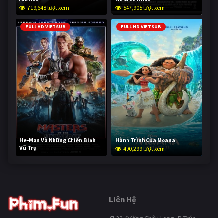
719,648 lượt xem
547,905 lượt xem
FULL HD VIETSUB
FULL HD VIETSUB
He-Man Và Những Chiến Binh
Hành Trình Của Moana
Vũ Trụ
490,299 lượt xem
238,945 lượt xem
Liên Hệ