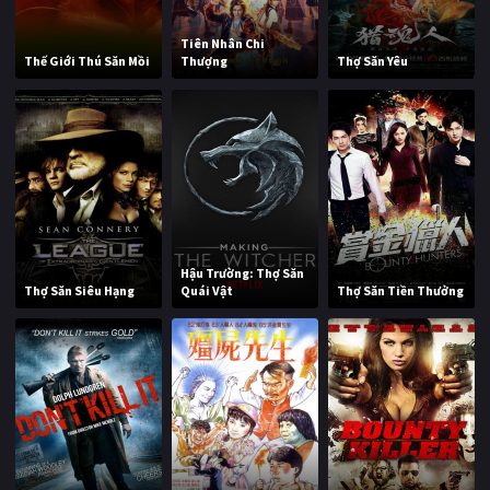
Tiên Nhân Chi
Thế Giới Thú Săn Mồi
Thượng
Thợ Săn Yêu
Hậu Trường: Thợ Săn
Thợ Săn Siêu Hạng
Quái Vật
Thợ Săn Tiền Thưởng