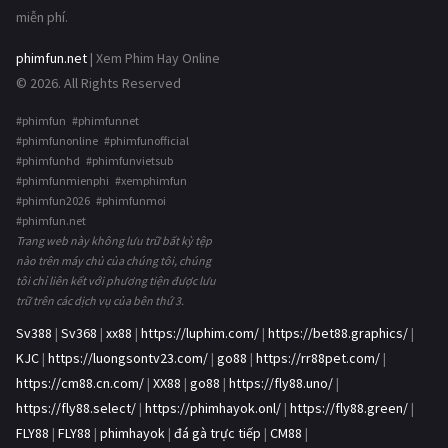
miễn phí.
phimfun.net
| Xem Phim Hay Online
© 2026. All Rights Reserved
#phimfun #phimfunnet
#phimfunonline #phimfunofficial
#phimfunhd #phimfunvietsub
#phimfunmienphi #xemphimfun
#phimfun2026 #phimfunmoi
#phimfun.net
Trang web này không lưu trữ bất kỳ tệp
nào trên máy chủ của chúng tôi, chúng
tôi chỉ liên kết với phương tiện được lưu
trữ trên các dịch vụ của bên thứ 3.
Sv388
|
Sv368
|
xx88
|
https://luphim.com/
|
https://bet88.graphics/
|
KJC
|
https://luongsontv23.com/
|
go88
|
https://rr88pet.com/
|
https://cm88.cn.com/
|
XX88
|
go88
|
https://fly88.uno/
|
https://fly88.select/
|
https://phimhayok.onl/
|
https://fly88.green/
|
FLY88
|
FLY88
|
phimhayok
|
đá gà trực tiếp
|
CM88
|