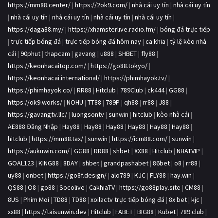
https://mm88.center/
|
https://2ok9.com/
|
nhà cái uy tín
|
nhà cái uy tín
|
nhà cái uy tín
|
nhà cái uy tín
|
nhà cái uy tín
|
nhà cái uy tín
|
https://daga88.my/
|
https://xhamsterlive.radio.fm/
|
bóng đá trực tiếp
|
trực tiếp bóng đá
|
trực tiếp bóng đá hôm nay
|
ca khia
|
tỷ lệ kèo nhà
cái
|
90phut
|
thapcam
|
gavang
|
u888
|
SHBET
|
fly88
|
https://keonhacaitop.com/
|
https://go88.tokyo/
|
https://keonhacai.international/
|
https://phimhayok.tv/
|
https://phimhayok.co/
|
RR88
|
Hitclub
|
789Club
|
ck444
|
GG88
|
https://ok9.works/
|
NOHU
|
TT88
|
789P
|
qh88
|
rr88
|
J88
|
https://gavangtv.llc/
|
luongsontv
|
sunwin
|
hitclub
|
kèo nhà cái
|
AE888 Đăng Nhập
|
Hay88
|
Hay88
|
Hay88
|
Hay88
|
Hay88
|
Hay88
|
hitclub
|
https://mm88.tax/
|
sunwin
|
https://icm88.com/
|
sunwin
|
https://aukuwin.com/
|
GG88
|
RR88
|
shbet
|
XX88
|
Hitclub
|
NHATVIP
|
GOAL123
|
KING88
|
8DAY
|
shbet
|
grandpashabet
|
86bet
|
o8
|
rr88
|
uy88
|
onbet
|
https://go8f.design/
|
alo789
|
KJC
|
FLY88
|
hay.win
|
QS88
|
O8
|
go88
|
Socolive
|
CakhiaTV
|
https://go88play.site
|
CM88
|
8US
|
Phim Moi
|
TD88
|
TD88
|
xoilactv trực tiếp bóng đá
|
8x bet
|
kjc
|
xx88
|
https://taisunwin.dev
|
Hitclub
|
FABET
|
BIG88
|
Kubet
|
789 club
|