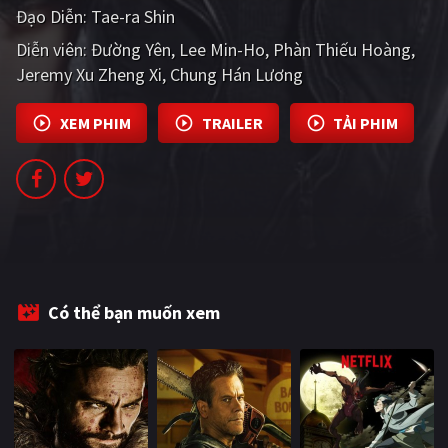
Đạo Diễn:
Tae-ra Shin
PHIM MỚI
Diễn viên:
Đường Yên
Lee Min-Ho
Phàn Thiếu Hoàng
PHIM BỘ
Jeremy Xu Zheng Xi
Chung Hán Lương
PHIM LẺ
XEM PHIM
TRAILER
TẢI PHIM
PHIM CHIẾU RẠP
TUYỂN TẬP PHIM
BLOG
Có thể bạn muốn xem