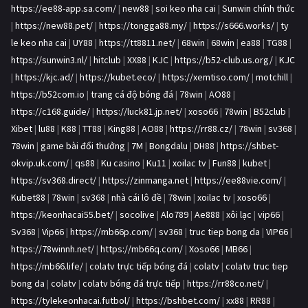
https://ee88-app.sa.com/
|
new88
|
soi keo nha cai
|
Sunwin chính thức
|
https://new88.pet/
|
https://tongga88.my/
|
https://s666.works/
|
ty
le keo nha cai
|
UY88
|
https://tt8811.net/
|
68win
|
68win
|
ea88
|
TG88
|
https://sunwin3.nl/
|
hitclub
|
XX88
|
KJC
|
https://b52-club.us.org/
|
KJC
|
https://kjc.ad/
|
https://kubet.eco/
|
https://xemtiso.com/
|
motchill
|
https://b52com.io
|
trang cá độ bóng đá
|
78win
|
AO88
|
https://c168.guide/
|
https://luck81.jp.net/
|
xoso66
|
78win
|
B52club
|
Xibet
|
lu88
|
K88
|
TT88
|
King88
|
AO88
|
https://rr88.cz/
|
78win
|
sv368
|
78win
|
game bài đổi thưởng
|
7M
|
Bongdalu
|
DH88
|
https://shbet-
okvip.uk.com/
|
qs88
|
Ku casino
|
Ku11
|
xoilac tv
|
Fun88
|
kubet
|
https://sv368.direct/
|
https://zinmanga.net
|
https://ee88vie.com/
|
Kubet88
|
78win
|
sv368
|
nhà cái lô đề
|
78win
|
xoilac tv
|
xoso66
|
https://keonhacai55.bet/
|
socolive
|
Alo789
|
Ae888
|
xôi lạc
|
vip66
|
Sv368
|
Vip66
|
https://mb66p.com/
|
sv368
|
truc tiep bong da
|
VIP66
|
https://78winnh.net/
|
https://mb66q.com/
|
Xoso66
|
MB66
|
https://mb66.life/
|
colatv trực tiếp bóng đá
|
colatv
|
colatv truc tiep
bong da
|
colatv
|
colatv bóng đá trực tiếp
|
https://rr88co.net/
|
https://tylekeonhacai.futbol/
|
https://bshbet.com/
|
xx88
|
RR88
|