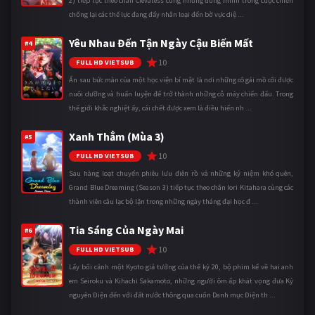
2) tiếp tục theo chân Clevatess cùng những đồng minh trong cuộc chiến
chống lại các thế lực đang đẩy nhân loại đến bờ vực diệ ...
Yêu Nhau Đến Tận Ngày Cậu Biến Mất
#4
10
FULL HD VIETSUB
Ẩn sau bức màn của một học viện bí mật là nơi những cô gái mồ côi được
nuôi dưỡng và huấn luyện để trở thành những cỗ máy chiến đấu. Trong
thế giới khắc nghiệt ấy, cái chết được xem là điều hiển nh ...
Xanh Thẳm (Mùa 3)
#5
10
FULL HD VIETSUB
Sau hàng loạt chuyến phiêu lưu điên rồ và những kỷ niệm khó quên,
Grand Blue Dreaming (Season 3) tiếp tục theo chân Iori Kitahara cùng các
thành viên câu lạc bộ lặn trong những ngày tháng đại học đ ...
Tia Sáng Của Ngày Mai
#6
10
FULL HD VIETSUB
Lấy bối cảnh một Kyoto giả tưởng của thế kỷ 20, bộ phim kể về hai anh
em Seiroku và Kihachi Sakamoto, những người ôm ấp khát vọng đưa Kỷ
nguyên Điện đến với đất nước thông qua cuốn Danh mục Điện th ...