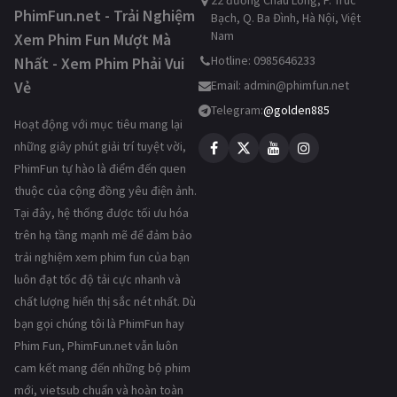
22 đường Châu Long, P. Trúc
PhimFun.net - Trải Nghiệm
Bạch, Q. Ba Đình, Hà Nội, Việt
Nam
Xem Phim Fun Mượt Mà
Hotline: 0985646233
Nhất - Xem Phim Phải Vui
Vẻ
Email:
admin@phimfun.net
Telegram:
@golden885
Hoạt động với mục tiêu mang lại
những giây phút giải trí tuyệt vời,
PhimFun tự hào là điểm đến quen
thuộc của cộng đồng yêu điện ảnh.
Tại đây, hệ thống được tối ưu hóa
trên hạ tầng mạnh mẽ để đảm bảo
trải nghiệm xem phim fun của bạn
luôn đạt tốc độ tải cực nhanh và
chất lượng hiển thị sắc nét nhất. Dù
bạn gọi chúng tôi là PhimFun hay
Phim Fun, PhimFun.net vẫn luôn
cam kết mang đến những bộ phim
mới, vietsub chuẩn và hoàn toàn