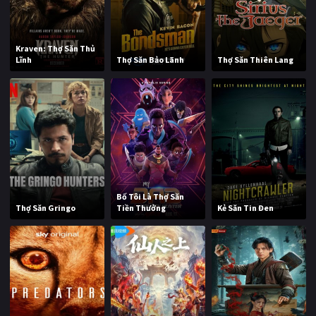
Kraven: Thợ Săn Thủ
Lĩnh
Thợ Săn Bảo Lãnh
Thợ Săn Thiên Lang
Bố Tôi Là Thợ Săn
Thợ Săn Gringo
Tiền Thưởng
Kẻ Săn Tin Đen