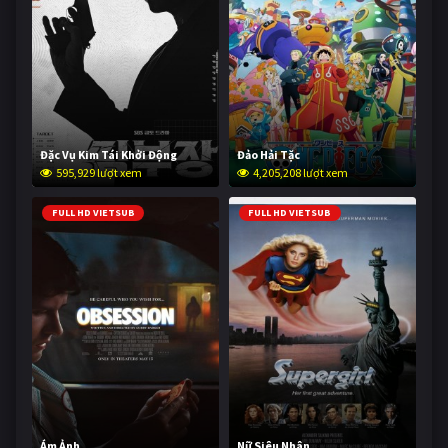
Đặc Vụ Kim Tái Khởi Động
Đảo Hải Tặc
595,929 lượt xem
4,205,208 lượt xem
FULL HD VIETSUB
FULL HD VIETSUB
Ám Ảnh
Nữ Siêu Nhân