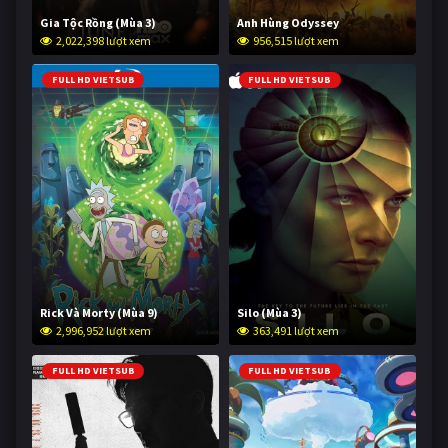
Gia Tộc Rồng (Mùa 3)
Anh Hùng Odyssey
2,022,398 lượt xem
956,515 lượt xem
FULL HD VIETSUB
FULL HD VIETSUB
Rick Và Morty (Mùa 9)
Silo (Mùa 3)
2,996,952 lượt xem
363,491 lượt xem
FULL HD VIETSUB
FULL HD VIETSUB