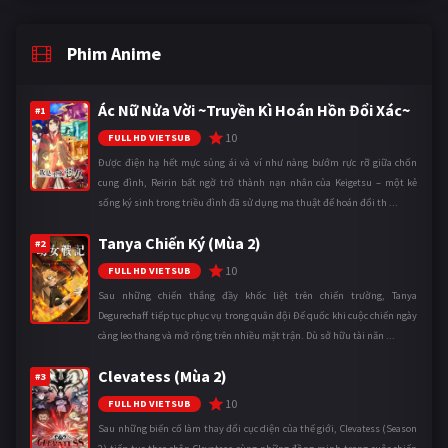
Phim Anime
Ác Nữ Nửa Vời ~Truyền Kì Hoán Hồn Đổi Xác~
#1
10
FULL HD VIETSUB
Được điện hạ hết mực sủng ái và ví như nàng bướm rực rỡ giữa chốn
cung đình, Reirin bất ngờ trở thành nạn nhân của Keigetsu – một kẻ
sống ký sinh trong triều đình đã sử dụng ma thuật để hoán đổi th ...
Tanya Chiến Ký (Mùa 2)
#2
10
FULL HD VIETSUB
Sau những chiến thắng đầy khốc liệt trên chiến trường, Tanya
Degurechaff tiếp tục phục vụ trong quân đội Đế quốc khi cuộc chiến ngày
càng leo thang và mở rộng trên nhiều mặt trận. Dù sở hữu tài năn ...
Clevatess (Mùa 2)
#3
10
FULL HD VIETSUB
Sau những biến cố làm thay đổi cục diện của thế giới, Clevatess (Season