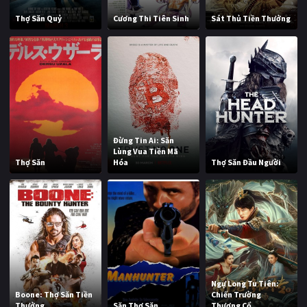
Thợ Săn Quỷ
Cương Thi Tiên Sinh
Sát Thủ Tiền Thưởng
Đừng Tin Ai: Săn
Lùng Vua Tiền Mã
Thợ Săn
Hóa
Thợ Săn Đầu Người
Ngự Long Tu Tiên:
Boone: Thợ Săn Tiền
Chiến Trường
Thưởng
Săn Thợ Săn
Thượng Cổ