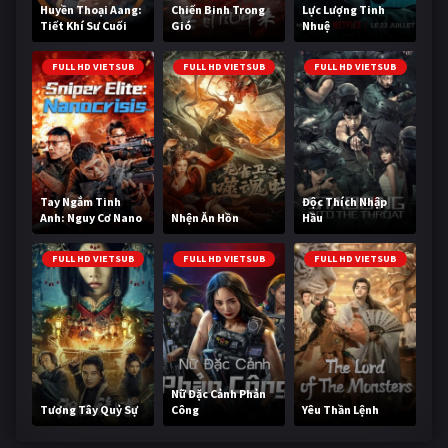
Huyền Thoại Aang:
Chiến Binh Trong
Lực Lượng Tinh
Tiết Khí Sư Cuối
Gió
Nhuệ
Cùng
FULL HD VIETSUB
FULL HD VIETSUB
FULL HD VIETSUB
Tay Ngắm Tinh
Độc Thích Nhập
Anh: Nguy Cơ Nano
Nhện Ăn Hồn
Hầu
FULL HD VIETSUB
FULL HD VIETSUB
FULL HD VIETSUB
Nữ Đặc Cảnh Phản
Tương Tây Quỷ Sự
Công
Yêu Thần Lệnh