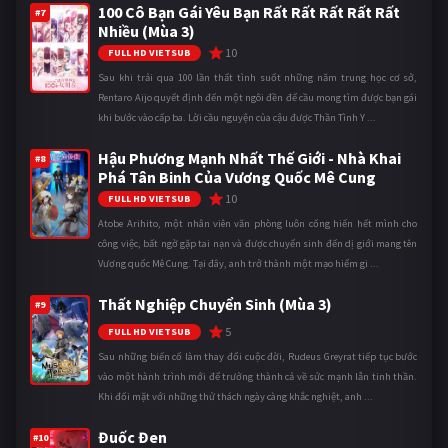
100 Cô Bạn Gái Yêu Bạn Rất Rất Rất Rất Rất
#7
Nhiều (Mùa 3)
10
FULL HD VIETSUB
Sau khi trải qua 100 lần thất tình suốt những năm trung học cơ sở,
Rentaro Aijo quyết định đến một ngôi đền để cầu mong tìm được bạn gái
khi bước vào cấp ba. Lời cầu nguyện của cậu được Thần Tình Y ...
Hậu Phương Mạnh Nhất Thế Giới - Nhà Khai
#8
Phá Tân Binh Của Vương Quốc Mê Cung
10
FULL HD VIETSUB
Atobe Arihito, một nhân viên văn phòng luôn cống hiến hết mình cho
công việc, bất ngờ gặp tai nạn và được chuyển sinh đến dị giới mang tên
Vương quốc Mê Cung. Tại đây, anh trở thành một mạo hiểm gi ...
Thất Nghiệp Chuyển Sinh (Mùa 3)
#9
5
FULL HD VIETSUB
Sau những biến cố làm thay đổi cuộc đời, Rudeus Greyrat tiếp tục bước
vào một hành trình mới để trưởng thành cả về sức mạnh lẫn tinh thần.
Khi đối mặt với những thử thách ngày càng khắc nghiệt, anh ...
Đuốc Đen
#10