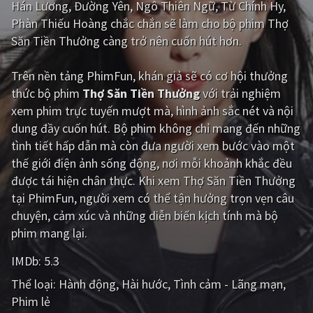
Hán Lương, Đường Yên, Ngô Thiên Ngữ, Từ Chính Hy,
Phàn Thiếu Hoàng chắc chắn sẽ làm cho bộ phim Thợ
Giật gân
Gia đình
Săn Tiền Thưởng càng trở nên cuốn hút hơn.
Bí ẩn
Lịch sử
Trên nền tảng
PhimFun
, khán giả sẽ có cơ hội thưởng
Viễn Tây
Tiểu sử
thức bộ phim
Thợ Săn Tiền Thưởng
với trải nghiệm
GameShow
DramaTV
xem phim trực tuyến mượt mà, hình ảnh sắc nét và nội
dung đầy cuốn hút. Bộ phim không chỉ mang đến những
QUỐC GIA
tình tiết hấp dẫn mà còn đưa người xem bước vào một
thế giới điện ảnh sống động, nơi mỗi khoảnh khắc đều
Âu - Mỹ
Trung Quốc - Hồng Kông
được tái hiện chân thực. Khi xem Thợ Săn Tiền Thưởng
tại PhimFun, người xem có thể tận hưởng trọn vẹn câu
Hàn Quốc
Nhật Bản
chuyện, cảm xúc và những diễn biến kịch tính mà bộ
Ấn Độ
Việt Nam
phim mang lại.
Tổng hợp
IMDb:
5.3
Thể loại:
Hành động
Hài hước
Tình cảm - Lãng mạn
CẬP NHẬT
Phim lẻ