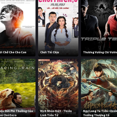
ơi Chở Che Cho Con
Chơi Thì Chịu
Thương Vương Chi Vươ
uộc Đời Phi Thường Của
Địch Nhân Kiệt : Thiên
Ngự Long Tu Tiên: Chiế
hú Chó Enzo
Linh Tiên Tử
Trường Thượng Cổ