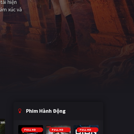
tái hiện
cảm xúc và
Phim Hành Động
FULL HD
FULL HD
FULL HD