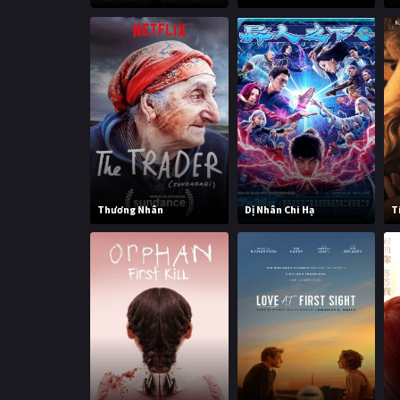
Thương Nhân
Dị Nhân Chi Hạ
T