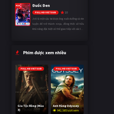
tinh thần. Khi đối mặt với những thử thách
Đuốc Đen
ngày càng khắc nghiệt, anh ...
#10
10
FULL HD VIETSUB
Jirô là một cậu bé được ông nuôi dưỡng và rèn
luyện để trở thành ninja, đồng thời sở hữu
khả năng đặc biệt có thể giao tiếp với các loài
động vật. Bị mọi người xa lánh vì sự khác biệt
của mình, cậu ...
Phim được xem nhiều
FULL HD VIETSUB
FULL HD VIETSUB
Gia Tộc Rồng (Mùa
Anh Hùng Odyssey
3)
942,585 lượt xem