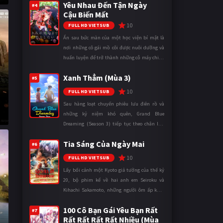
Yêu Nhau Đến Tận Ngày
loại đến bờ vực diệ ...
#4
Cậu Biến Mất
10
FULL HD VIETSUB
Ẩn sau bức màn của một học viện bí mật là
nơi những cô gái mồ côi được nuôi dưỡng và
huấn luyện để trở thành những cỗ máy chiến
đấu. Trong thế giới khắc nghiệt ấy, cái chết
Xanh Thẳm (Mùa 3)
được xem là điều hiển nh ...
#5
10
FULL HD VIETSUB
Sau hàng loạt chuyến phiêu lưu điên rồ và
những kỷ niệm khó quên, Grand Blue
Dreaming (Season 3) tiếp tục theo chân Iori
Kitahara cùng các thành viên câu lạc bộ lặn
Tia Sáng Của Ngày Mai
trong những ngày tháng đại học đ ...
#6
10
FULL HD VIETSUB
Lấy bối cảnh một Kyoto giả tưởng của thế kỷ
20, bộ phim kể về hai anh em Seiroku và
Kihachi Sakamoto, những người ôm ấp khát
vọng đưa Kỷ nguyên Điện đến với đất nước
100 Cô Bạn Gái Yêu Bạn Rất
thông qua cuốn Danh mục Điện th ...
#7
Rất Rất Rất Rất Nhiều (Mùa