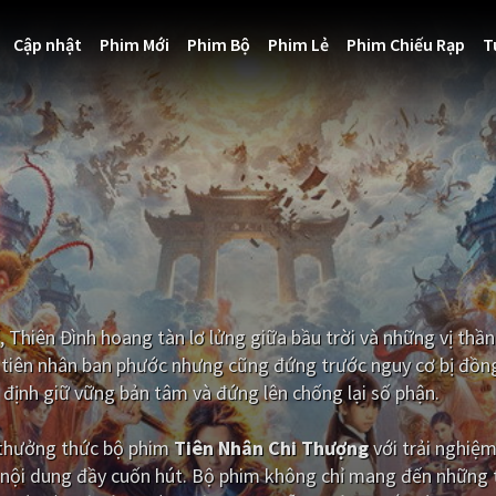
Cập nhật
Phim Mới
Phim Bộ
Phim Lẻ
Phim Chiếu Rạp
T
, Thiên Đình hoang tàn lơ lửng giữa bầu trời và những vị thần
c tiên nhân ban phước nhưng cũng đứng trước nguy cơ bị đồn
định giữ vững bản tâm và đứng lên chống lại số phận.
i thưởng thức bộ phim
Tiên Nhân Chi Thượng
với trải nghiệ
 nội dung đầy cuốn hút. Bộ phim không chỉ mang đến những t