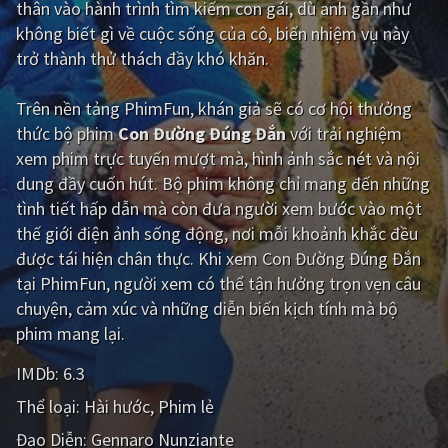
thân vào hành trình tìm kiếm con gái, dù anh gần như
không biết gì về cuộc sống của cô, biến nhiệm vụ này
Giật gân
Gia đình
trở thành thử thách đầy khó khăn.
Bí ẩn
Lịch sử
Trên nền tảng
PhimFun
, khán giả sẽ có cơ hội thưởng
Viễn Tây
Tiểu sử
thức bộ phim
Con Đường Đúng Đắn
với trải nghiệm
GameShow
DramaTV
xem phim trực tuyến mượt mà, hình ảnh sắc nét và nội
dung đầy cuốn hút. Bộ phim không chỉ mang đến những
QUỐC GIA
tình tiết hấp dẫn mà còn đưa người xem bước vào một
thế giới điện ảnh sống động, nơi mỗi khoảnh khắc đều
Âu - Mỹ
Trung Quốc - Hồng Kông
được tái hiện chân thực. Khi xem Con Đường Đúng Đắn
tại PhimFun, người xem có thể tận hưởng trọn vẹn câu
Hàn Quốc
Nhật Bản
chuyện, cảm xúc và những diễn biến kịch tính mà bộ
Ấn Độ
Việt Nam
phim mang lại.
Tổng hợp
IMDb:
6.3
Thể loại:
Hài hước
Phim lẻ
CẬP NHẬT
Đạo Diễn:
Gennaro Nunziante