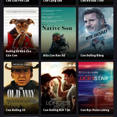
Con Gấu Phê Cần
Con Cộng Sản
Con Bò Đầu Tiên
Đường Về Nhà Của
Cún Con
Đứa Con Bản Xứ
Con Đường Băng
Con Đường Cũ
Con Đường Bất Tận
Con Bạc Hoàn Lương