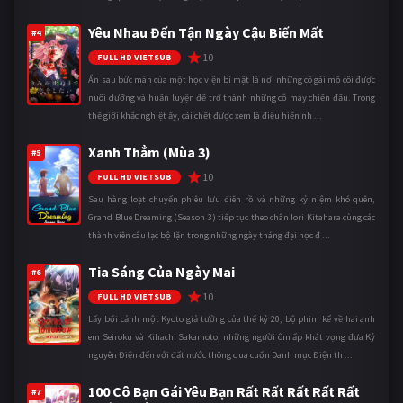
Yêu Nhau Đến Tận Ngày Cậu Biến Mất
#4
10
FULL HD VIETSUB
Ẩn sau bức màn của một học viện bí mật là nơi những cô gái mồ côi được
nuôi dưỡng và huấn luyện để trở thành những cỗ máy chiến đấu. Trong
thế giới khắc nghiệt ấy, cái chết được xem là điều hiển nh ...
Xanh Thẳm (Mùa 3)
#5
10
FULL HD VIETSUB
Sau hàng loạt chuyến phiêu lưu điên rồ và những kỷ niệm khó quên,
Grand Blue Dreaming (Season 3) tiếp tục theo chân Iori Kitahara cùng các
thành viên câu lạc bộ lặn trong những ngày tháng đại học đ ...
Tia Sáng Của Ngày Mai
#6
10
FULL HD VIETSUB
Lấy bối cảnh một Kyoto giả tưởng của thế kỷ 20, bộ phim kể về hai anh
em Seiroku và Kihachi Sakamoto, những người ôm ấp khát vọng đưa Kỷ
nguyên Điện đến với đất nước thông qua cuốn Danh mục Điện th ...
100 Cô Bạn Gái Yêu Bạn Rất Rất Rất Rất Rất
#7