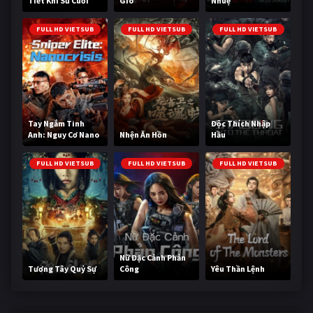
Tiết Khí Sư Cuối
Gió
Nhuệ
Cùng
FULL HD VIETSUB
FULL HD VIETSUB
FULL HD VIETSUB
Tay Ngắm Tinh
Độc Thích Nhập
Anh: Nguy Cơ Nano
Nhện Ăn Hồn
Hầu
FULL HD VIETSUB
FULL HD VIETSUB
FULL HD VIETSUB
Nữ Đặc Cảnh Phản
Tương Tây Quỷ Sự
Công
Yêu Thần Lệnh