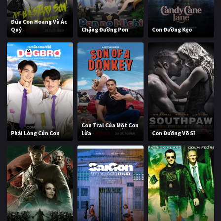
Đứa Con Hoang Và Ác
Quỷ
Chặng Đường Pon
Con Đường Kẹo
Con Trai Của Một Con
Phải Lòng Cún Con
Lừa
Con Đường Võ Sĩ