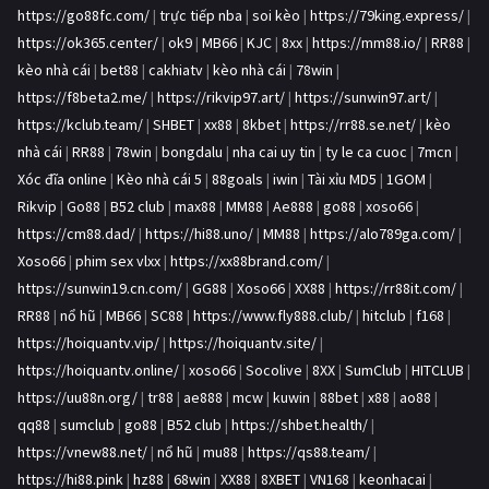
https://go88fc.com/
|
trực tiếp nba
|
soi kèo
|
https://79king.express/
|
https://ok365.center/
|
ok9
|
MB66
|
KJC
|
8xx
|
https://mm88.io/
|
RR88
|
kèo nhà cái
|
bet88
|
cakhiatv
|
kèo nhà cái
|
78win
|
https://f8beta2.me/
|
https://rikvip97.art/
|
https://sunwin97.art/
|
https://kclub.team/
|
SHBET
|
xx88
|
8kbet
|
https://rr88.se.net/
|
kèo
nhà cái
|
RR88
|
78win
|
bongdalu
|
nha cai uy tin
|
ty le ca cuoc
|
7mcn
|
Xóc đĩa online
|
Kèo nhà cái 5
|
88goals
|
iwin
|
Tài xỉu MD5
|
1GOM
|
Rikvip
|
Go88
|
B52 club
|
max88
|
MM88
|
Ae888
|
go88
|
xoso66
|
https://cm88.dad/
|
https://hi88.uno/
|
MM88
|
https://alo789ga.com/
|
Xoso66
|
phim sex vlxx
|
https://xx88brand.com/
|
https://sunwin19.cn.com/
|
GG88
|
Xoso66
|
XX88
|
https://rr88it.com/
|
RR88
|
nổ hũ
|
MB66
|
SC88
|
https://www.fly888.club/
|
hitclub
|
f168
|
https://hoiquantv.vip/
|
https://hoiquantv.site/
|
https://hoiquantv.online/
|
xoso66
|
Socolive
|
8XX
|
SumClub
|
HITCLUB
|
https://uu88n.org/
|
tr88
|
ae888
|
mcw
|
kuwin
|
88bet
|
x88
|
ao88
|
qq88
|
sumclub
|
go88
|
B52 club
|
https://shbet.health/
|
https://vnew88.net/
|
nổ hũ
|
mu88
|
https://qs88.team/
|
https://hi88.pink
|
hz88
|
68win
|
XX88
|
8XBET
|
VN168
|
keonhacai
|