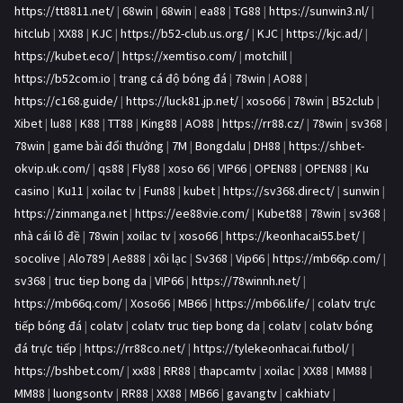
https://tt8811.net/
|
68win
|
68win
|
ea88
|
TG88
|
https://sunwin3.nl/
|
hitclub
|
XX88
|
KJC
|
https://b52-club.us.org/
|
KJC
|
https://kjc.ad/
|
https://kubet.eco/
|
https://xemtiso.com/
|
motchill
|
https://b52com.io
|
trang cá độ bóng đá
|
78win
|
AO88
|
https://c168.guide/
|
https://luck81.jp.net/
|
xoso66
|
78win
|
B52club
|
Xibet
|
lu88
|
K88
|
TT88
|
King88
|
AO88
|
https://rr88.cz/
|
78win
|
sv368
|
78win
|
game bài đổi thưởng
|
7M
|
Bongdalu
|
DH88
|
https://shbet-
okvip.uk.com/
|
qs88
|
Fly88
|
xoso 66
|
VIP66
|
OPEN88
|
OPEN88
|
Ku
casino
|
Ku11
|
xoilac tv
|
Fun88
|
kubet
|
https://sv368.direct/
|
sunwin
|
https://zinmanga.net
|
https://ee88vie.com/
|
Kubet88
|
78win
|
sv368
|
nhà cái lô đề
|
78win
|
xoilac tv
|
xoso66
|
https://keonhacai55.bet/
|
socolive
|
Alo789
|
Ae888
|
xôi lạc
|
Sv368
|
Vip66
|
https://mb66p.com/
|
sv368
|
truc tiep bong da
|
VIP66
|
https://78winnh.net/
|
https://mb66q.com/
|
Xoso66
|
MB66
|
https://mb66.life/
|
colatv trực
tiếp bóng đá
|
colatv
|
colatv truc tiep bong da
|
colatv
|
colatv bóng
đá trực tiếp
|
https://rr88co.net/
|
https://tylekeonhacai.futbol/
|
https://bshbet.com/
|
xx88
|
RR88
|
thapcamtv
|
xoilac
|
XX88
|
MM88
|
MM88
|
luongsontv
|
RR88
|
XX88
|
MB66
|
gavangtv
|
cakhiatv
|