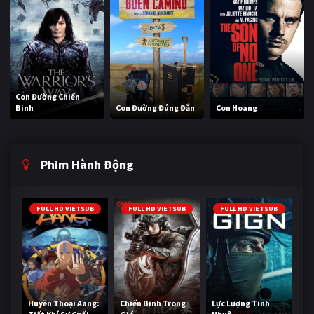
Con Đường Chiến
Binh
Con Đường Đúng Đắn
Con Hoang
Phim Hành Động
FULL HD VIETSUB
FULL HD VIETSUB
FULL HD VIETSUB
Huyền Thoại Aang:
Chiến Binh Trong
Lực Lượng Tinh