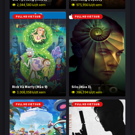
2,044,580 lượt xem
975,956 lượt xem
FULL HD VIETSUB
FULL HD VIETSUB
Rick Và Morty (Mùa 9)
Silo (Mùa 3)
3,008,058 lượt xem
386,394 lượt xem
FULL HD VIETSUB
FULL HD VIETSUB