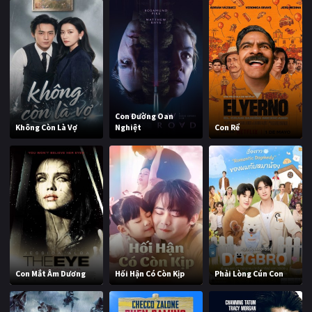
Con Đường Oan
Không Còn Là Vợ
Nghiệt
Con Rể
Con Mắt Âm Dương
Hối Hận Có Còn Kịp
Phải Lòng Cún Con