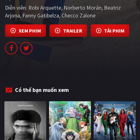
PHIM MỚI
Diễn viên:
Robi Arquette
Norberto Morán
Beatriz
Arjona
Fanny Gatibelza
Checco Zalone
PHIM BỘ
PHIM LẺ
XEM PHIM
TRAILER
TẢI PHIM
PHIM CHIẾU RẠP
TUYỂN TẬP PHIM
BLOG
Có thể bạn muốn xem