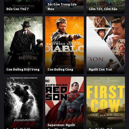
Sài Gòn Trong Cơn
Đứa Con Thứ 7
Mưa
Cớm Tốt, Cớm Xấu
Con Đường Diệt Vong
Con Đường Cùng
Người Con Trai
Superman: Người