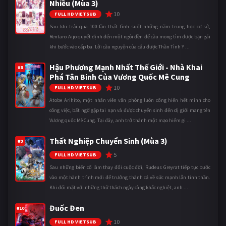
Nhiều (Mùa 3)
10
FULL HD VIETSUB
Sau khi trải qua 100 lần thất tình suốt những năm trung học cơ sở,
Rentaro Aijo quyết định đến một ngôi đền để cầu mong tìm được bạn gái
khi bước vào cấp ba. Lời cầu nguyện của cậu được Thần Tình Y ...
Hậu Phương Mạnh Nhất Thế Giới - Nhà Khai
#8
Phá Tân Binh Của Vương Quốc Mê Cung
10
FULL HD VIETSUB
Atobe Arihito, một nhân viên văn phòng luôn cống hiến hết mình cho
công việc, bất ngờ gặp tai nạn và được chuyển sinh đến dị giới mang tên
Vương quốc Mê Cung. Tại đây, anh trở thành một mạo hiểm gi ...
Thất Nghiệp Chuyển Sinh (Mùa 3)
#9
5
FULL HD VIETSUB
Sau những biến cố làm thay đổi cuộc đời, Rudeus Greyrat tiếp tục bước
vào một hành trình mới để trưởng thành cả về sức mạnh lẫn tinh thần.
Khi đối mặt với những thử thách ngày càng khắc nghiệt, anh ...
Đuốc Đen
#10
10
FULL HD VIETSUB