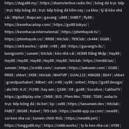
https://daga88.my/
|
https://xhamsterlive.radio.fm/
|
bóng đá trực tiếp
|
trực tiếp bóng đá
|
trực tiếp bóng đá hôm nay
|
ca khia
|
tỷ lệ kèo nhà
cái
|
90phut
|
thapcam
|
gavang
|
u888
|
SHBET
|
fly88
|
https://keonhacaitop.com/
|
https://go88.tokyo/
|
https://keonhacai.international/
|
https://phimhayok.tv/
|
https://phimhayok.co/
|
RR88
|
Hitclub
|
789Club
|
ck444
|
GG88
|
https://ok9.works/
|
qh88
|
rr88
|
J88
|
https://gavangtv.llc/
|
luongsontv
|
sunwin
|
hitclub
|
kèo nhà cái
|
AE888 Đăng Nhập
|
Hay88
|
Hay88
|
Hay88
|
Hay88
|
Hay88
|
Hay88
|
hitclub
|
https://mm88.tax/
|
sunwin
|
https://icm88.com/
|
sunwin
|
https://aukuwin.com/
|
GG88
|
RR88
|
shbet
|
XX88
|
Hitclub
|
NHATVIP
|
GOAL123
|
KING88
|
8DAY
|
shbet
|
grandpashabet
|
86bet
|
o8
|
rr88
|
uy88
|
onbet
|
https://go8f.design/
|
alo789
|
KJC
|
FLY88
|
hay.win
|
QS88
|
O8
|
go88
|
Socolive
|
CakhiaTV
|
https://go88play.site
|
CM88
|
8US
|
Phim Moi
|
TD88
|
TD88
|
xoilactv
trực tiếp bóng đá
|
8x bet
|
kjc
|
xx88
|
https://taisunwin.dev
|
Hitclub
|
FABET
|
BIG88
|
Kubet
|
789 club
|
https://ee88-app.sa.com/
|
new88
|
soi keo nha cai
|
Sunwin chính thức
|
https://new88.pet/
|
https://tongga88.my/
|
https://s666.works/
|
ty le keo nha cai
|
UY88
|