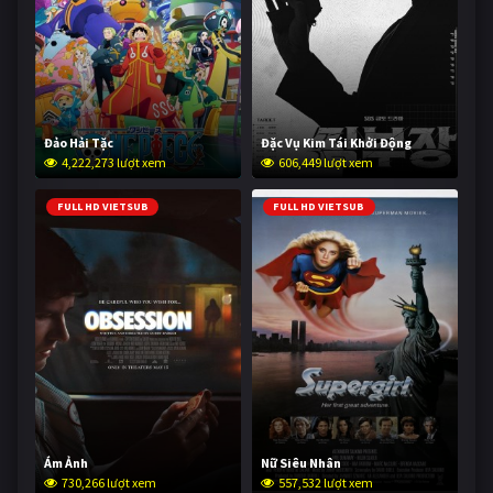
Đảo Hải Tặc
Đặc Vụ Kim Tái Khởi Động
4,222,273 lượt xem
606,449 lượt xem
FULL HD VIETSUB
FULL HD VIETSUB
Ám Ảnh
Nữ Siêu Nhân
730,266 lượt xem
557,532 lượt xem