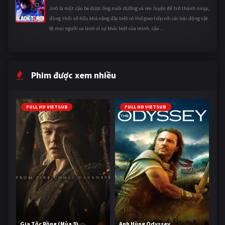
Jirô là một cậu bé được ông nuôi dưỡng và rèn luyện để trở thành ninja,
đồng thời sở hữu khả năng đặc biệt có thể giao tiếp với các loài động vật.
Bị mọi người xa lánh vì sự khác biệt của mình, cậu ...
Phim được xem nhiều
FULL HD VIETSUB
FULL HD VIETSUB
Gia Tộc Rồng (Mùa 3)
Anh Hùng Odyssey