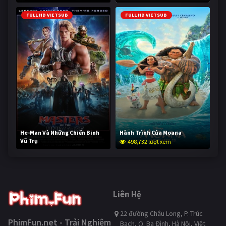
FULL HD VIETSUB
FULL HD VIETSUB
He-Man Và Những Chiến Binh
Hành Trình Của Moana
Vũ Trụ
498,732 lượt xem
248,204 lượt xem
Liên Hệ
22 đường Châu Long, P. Trúc
PhimFun.net - Trải Nghiệm
Bạch, Q. Ba Đình, Hà Nội, Việt