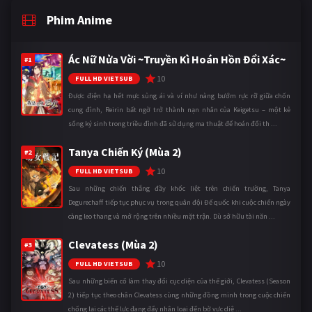
Phim Anime
Ác Nữ Nửa Vời ~Truyền Kì Hoán Hồn Đổi Xác~
#1
10
FULL HD VIETSUB
Được điện hạ hết mực sủng ái và ví như nàng bướm rực rỡ giữa chốn
cung đình, Reirin bất ngờ trở thành nạn nhân của Keigetsu – một kẻ
sống ký sinh trong triều đình đã sử dụng ma thuật để hoán đổi th ...
Tanya Chiến Ký (Mùa 2)
#2
10
FULL HD VIETSUB
Sau những chiến thắng đầy khốc liệt trên chiến trường, Tanya
Degurechaff tiếp tục phục vụ trong quân đội Đế quốc khi cuộc chiến ngày
càng leo thang và mở rộng trên nhiều mặt trận. Dù sở hữu tài năn ...
Clevatess (Mùa 2)
#3
10
FULL HD VIETSUB
Sau những biến cố làm thay đổi cục diện của thế giới, Clevatess (Season
2) tiếp tục theo chân Clevatess cùng những đồng minh trong cuộc chiến
chống lại các thế lực đang đẩy nhân loại đến bờ vực diệ ...