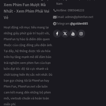
Nam
Xem Phim Fun Mượt Mà
Hotline: 0985646233
Nhất - Xem Phim Phải Vui
Vẻ
Email:
admin@phimfun.net
Telegram:
@golden885
Hoạt động với mục tiêu mang lại
những giây phút giải trí tuyệt vời,
PhimFun tự hào là điểm đến quen
thuộc của cộng đồng yêu điện ảnh.
Tại đây, hệ thống được tối ưu hóa
trên hạ tầng mạnh mẽ để đảm bảo
trải nghiệm xem phim fun của bạn
luôn đạt tốc độ tải cực nhanh và
chất lượng hiển thị sắc nét nhất. Dù
bạn gọi chúng tôi là PhimFun hay
Phim Fun, PhimFun.net vẫn luôn
cam kết mang đến những bộ phim
mới, vietsub chuẩn và hoàn toàn
miễn phí.