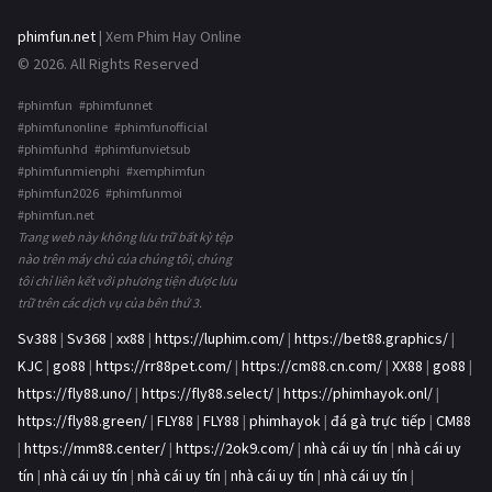
phimfun.net
| Xem Phim Hay Online
© 2026. All Rights Reserved
#phimfun #phimfunnet
#phimfunonline #phimfunofficial
#phimfunhd #phimfunvietsub
#phimfunmienphi #xemphimfun
#phimfun2026 #phimfunmoi
#phimfun.net
Trang web này không lưu trữ bất kỳ tệp
nào trên máy chủ của chúng tôi, chúng
tôi chỉ liên kết với phương tiện được lưu
trữ trên các dịch vụ của bên thứ 3.
Sv388
|
Sv368
|
xx88
|
https://luphim.com/
|
https://bet88.graphics/
|
KJC
|
go88
|
https://rr88pet.com/
|
https://cm88.cn.com/
|
XX88
|
go88
|
https://fly88.uno/
|
https://fly88.select/
|
https://phimhayok.onl/
|
https://fly88.green/
|
FLY88
|
FLY88
|
phimhayok
|
đá gà trực tiếp
|
CM88
|
https://mm88.center/
|
https://2ok9.com/
|
nhà cái uy tín
|
nhà cái uy
tín
|
nhà cái uy tín
|
nhà cái uy tín
|
nhà cái uy tín
|
nhà cái uy tín
|