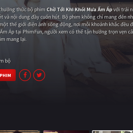
i thưởng thức bộ phim
Chờ Tới Khi Khói Mưa Ấm Áp
với trải 
ét và nội dung đầy cuốn hút. Bộ phim không chỉ mang đến nh
ột thế giới điện ảnh sống động, nơi mỗi khoảnh khắc đều đ
 Ấm Áp tại PhimFun, người xem có thể tận hưởng trọn vẹn câ
im mang lại.
im bộ
 PHIM