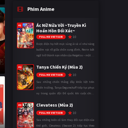
Phim Anime
Ác Nữ Nửa Vời ~Truyền Kì
#1
Hoán Hồn Đổi Xác~
10
FULL HD VIETSUB
Được điện hạ hết mực sủng ái và ví như nàng
bướm rực rỡ giữa chốn cung đình, Reirin bất
ngờ trở thành nạn nhân của Keigetsu – một kẻ
sống ký sinh trong triều đình đã sử dụng ma
Tanya Chiến Ký (Mùa 2)
thuật để hoán đổi th ...
#2
10
FULL HD VIETSUB
Sau những chiến thắng đầy khốc liệt trên
chiến trường, Tanya Degurechaff tiếp tục phục
vụ trong quân đội Đế quốc khi cuộc chiến
ngày càng leo thang và mở rộng trên nhiều
Clevatess (Mùa 2)
mặt trận. Dù sở hữu tài năn ...
#3
10
FULL HD VIETSUB
Sau những biến cố làm thay đổi cục diện của
thế giới, Clevatess (Season 2) tiếp tục theo