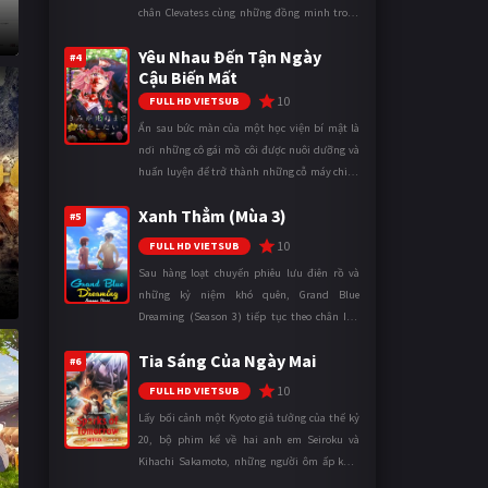
chân Clevatess cùng những đồng minh trong
cuộc chiến chống lại các thế lực đang đẩy nhân
Yêu Nhau Đến Tận Ngày
loại đến bờ vực diệ ...
#4
Cậu Biến Mất
10
FULL HD VIETSUB
Ẩn sau bức màn của một học viện bí mật là
nơi những cô gái mồ côi được nuôi dưỡng và
huấn luyện để trở thành những cỗ máy chiến
đấu. Trong thế giới khắc nghiệt ấy, cái chết
Xanh Thẳm (Mùa 3)
được xem là điều hiển nh ...
#5
10
FULL HD VIETSUB
Sau hàng loạt chuyến phiêu lưu điên rồ và
những kỷ niệm khó quên, Grand Blue
Dreaming (Season 3) tiếp tục theo chân Iori
Kitahara cùng các thành viên câu lạc bộ lặn
Tia Sáng Của Ngày Mai
trong những ngày tháng đại học đ ...
#6
10
FULL HD VIETSUB
Lấy bối cảnh một Kyoto giả tưởng của thế kỷ
20, bộ phim kể về hai anh em Seiroku và
Kihachi Sakamoto, những người ôm ấp khát
vọng đưa Kỷ nguyên Điện đến với đất nước