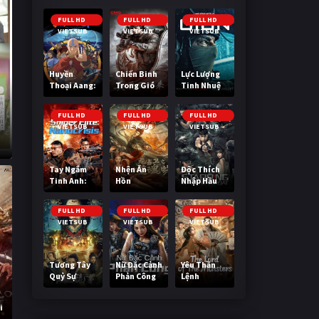
FULL HD
FULL HD
FULL HD
VIETSUB
VIETSUB
VIETSUB
Huyền
Chiến Binh
Lực Lượng
Thoại Aang:
Trong Gió
Tinh Nhuệ
Tiết Khí Sư
Cuối Cùng
FULL HD
FULL HD
FULL HD
VIETSUB
VIETSUB
VIETSUB
Tay Ngắm
Nhện Ăn
Độc Thích
Tinh Anh:
Hồn
Nhập Hầu
Nguy Cơ
Nano
FULL HD
FULL HD
FULL HD
VIETSUB
VIETSUB
VIETSUB
Tương Tây
Nữ Đặc Cảnh
Yêu Thần
Quỷ Sự
Phản Công
Lệnh
i