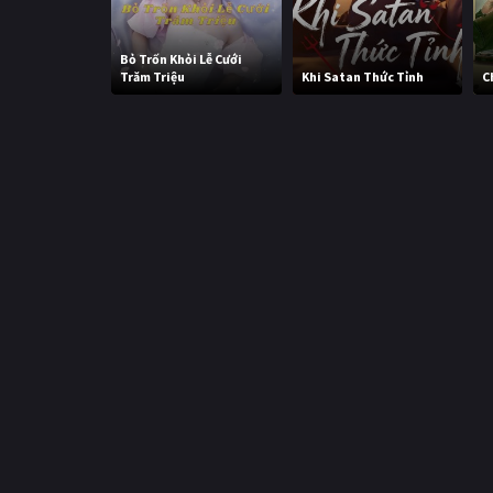
Bỏ Trốn Khỏi Lễ Cưới
Trăm Triệu
Khi Satan Thức Tỉnh
C