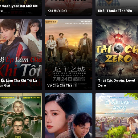
adaaniyan: Dại Khờ Khi
êu
Khi Mưa Rơi
Khói Thuốc Tình Yêu
ị Ép Làm Cha Khi Tôi Là
Thái Cực Quyền: Level
on Gái
Vô Chủ Chi Thành
Zero