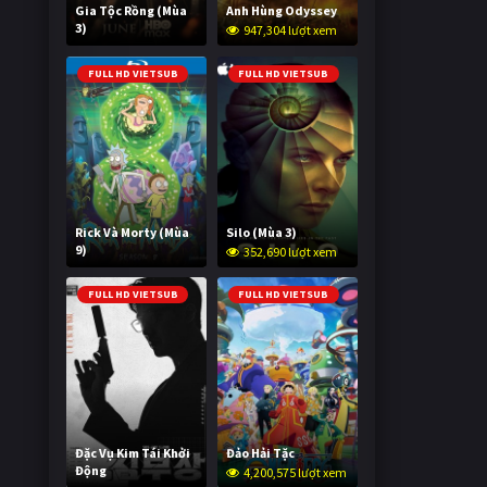
Gia Tộc Rồng (Mùa
Anh Hùng Odyssey
3)
947,304 lượt xem
2,015,934 lượt xem
FULL HD VIETSUB
FULL HD VIETSUB
Rick Và Morty (Mùa
Silo (Mùa 3)
9)
352,690 lượt xem
2,993,388 lượt xem
FULL HD VIETSUB
FULL HD VIETSUB
Đặc Vụ Kim Tái Khởi
Đảo Hải Tặc
Động
4,200,575 lượt xem