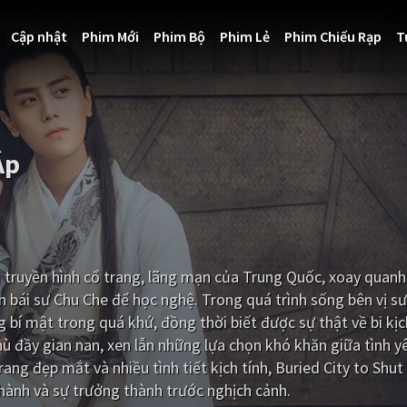
Cập nhật
Phim Mới
Phim Bộ
Phim Lẻ
Phim Chiếu Rạp
T
Áp
im truyền hình cổ trang, lãng mạn của Trung Quốc, xoay quanh 
 bái sư Chu Che để học nghệ. Trong quá trình sống bên vị sư
 bí mật trong quá khứ, đồng thời biết được sự thật về bi kịc
ù đầy gian nan, xen lẫn những lựa chọn khó khăn giữa tình y
ang đẹp mắt và nhiều tình tiết kịch tính, Buried City to Shut 
hành và sự trưởng thành trước nghịch cảnh.