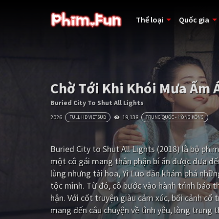
Thể loại
Quốc gia
Chờ Tới Khi Khói Mưa Ấm 
Buried City To Shut All Lights
2026
19,138
FULL HD VIETSUB
TRUNG QUỐC - HỒNG KÔNG
Buried City to Shut All Lights (2018) là bộ ph
một cô gái mang thân phận bí ẩn được đưa đến
lùng nhưng tài hoa, Yi Luo dần khám phá những
tộc mình. Từ đó, cô bước vào hành trình báo th
hận. Với cốt truyện giàu cảm xúc, bối cảnh cổ tr
mang đến câu chuyện về tình yêu, lòng trung t