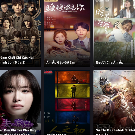
rùng Khởi Chi Cực Hải
hính Lôi (Mùa 2)
Ấm Áp Gặp Gỡ Em
Người Cha Ấm Áp
ho Đến Khi Tôi Phá Hủy
Sử Thi Baahabali 1: Khở
ia Đình Của Chồng
Nhân Chi Sơ
Nguyên