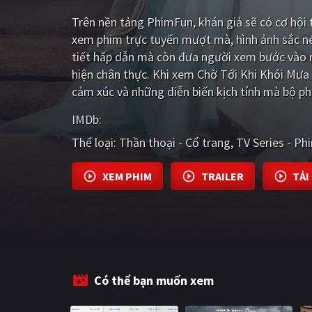
Trên nền tảng
PhimFun
, khán giả sẽ có cơ hộ
xem phim trực tuyến mượt mà, hình ảnh sắc n
tiết hấp dẫn mà còn đưa người xem bước vào m
hiện chân thực. Khi xem Chờ Tới Khi Khói Mưa
cảm xúc và những diễn biến kịch tính mà bộ ph
IMDb:
Thể loại:
Thần thoại - Cổ trang
TV Series - Ph
XEM PHIM
TRAILER
TẢI
Có thể bạn muốn xem