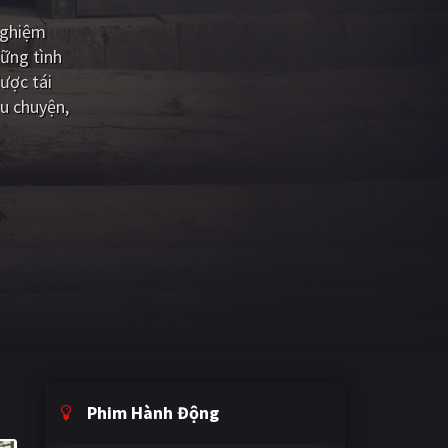
nghiệm
ững tình
ược tái
u chuyện,
Phim Hành Động