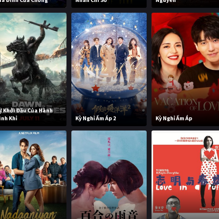
ự Khởi Đầu Của Hành
inh Khỉ
Kỳ Nghỉ Ấm Áp 2
Kỳ Nghỉ Ấm Áp