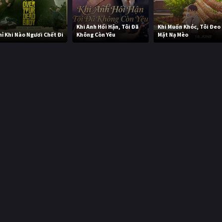
Khi Anh Hối Hận, Tôi Đã
Khi Muốn Khóc, Tôi Đeo
hỉ Khi Nào Ngươi Chết Đi
Không Còn Yêu
Mặt Nạ Mèo