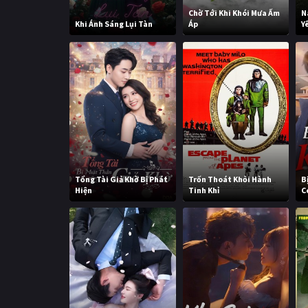
Chờ Tới Khi Khói Mưa Ấm
N
Khi Ánh Sáng Lụi Tàn
Áp
Y
Tổng Tài Giả Khờ Bị Phát
Trốn Thoát Khỏi Hành
B
Hiện
Tinh Khỉ
C