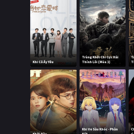
Trùng Khởi Chi Cực Hải
T
Khi Cô Ấy Yêu
Thính Lôi (Mùa 1)
T
Khi Ve Sầu Khóc - Phần
C
Khởi Đầu
Kết
G