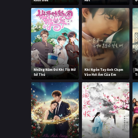
Những Năm Đó Khi Tôi Mở
Khi Ngón Tay Anh Chạm
S
Sở Thú
Vào Hơi Ấm Của Em
T