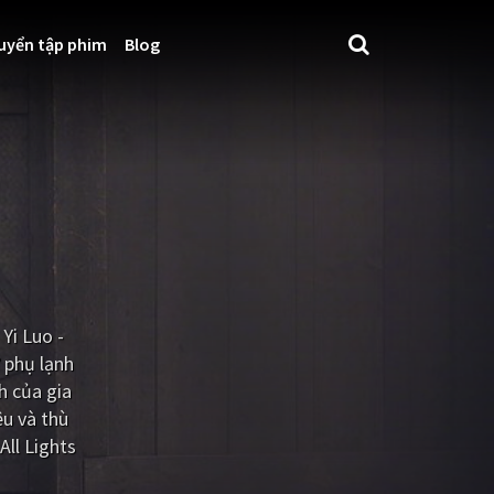
uyển tập phim
Blog
Yi Luo -
 phụ lạnh
h của gia
êu và thù
All Lights