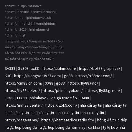
#phimfun #phimfunnet
#phimfunonline #phimfunofficial
#phimfunhd #phimfunvietsub
#phimfunmienphi #xemphimfun
#phimfun2026 #phimfunmoi
#phimfun.net
Trang web này không lưu trữ bất kỳ tệp
nào trên máy chủ của chúng tôi, chúng
tôi chỉ liên kết với phương tiện được lưu
trữ trên các dịch vụ của bên thứ 3.
Sv388
|
Sv368
|
xx88
|
https://luphim.com/
|
https://bet88.graphics/
|
KJC
|
https://luongsontv23.com/
|
go88
|
https://rr88pet.com/
|
https://cm88.cn.com/
|
XX88
|
go88
|
https://fly88.uno/
|
https://fly88.select/
|
https://phimhayok.onl/
|
https://fly88.green/
|
FLY88
|
FLY88
|
phimhayok
|
đá gà trực tiếp
|
CM88
|
https://mm88.center/
|
https://2ok9.com/
|
nhà cái uy tín
|
nhà cái uy tín
|
nhà cái uy tín
|
nhà cái uy tín
|
nhà cái uy tín
|
nhà cái uy tín
|
https://daga88.my/
|
https://xhamsterlive.radio.fm/
|
bóng đá trực tiếp
|
trực tiếp bóng đá
|
trực tiếp bóng đá hôm nay
|
ca khia
|
tỷ lệ kèo nhà