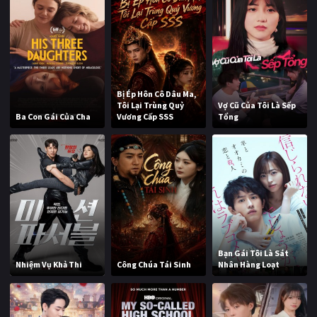
Bị Ép Hôn Cô Dâu Ma,
Tôi Lại Trùng Quỷ
Vợ Cũ Của Tôi Là Sếp
Ba Con Gái Của Cha
Vương Cấp SSS
Tổng
Bạn Gái Tôi Là Sát
Nhiệm Vụ Khả Thi
Công Chúa Tái Sinh
Nhân Hàng Loạt