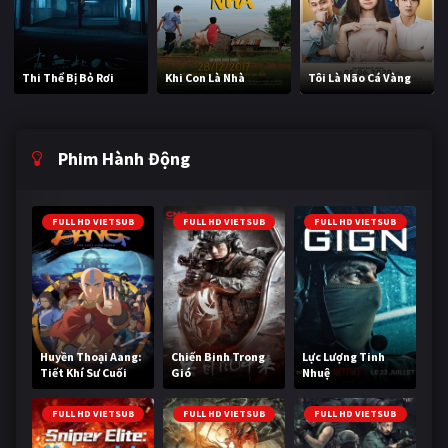
Thi Thể Bị Bỏ Rơi
Khi Con Là Nhà
Tôi Là Não Cá Vàng
Phim Hành Động
FULL HD VIETSUB
FULL HD VIETSUB
FULL HD VIETSUB
Huyền Thoại Aang:
Chiến Binh Trong
Lực Lượng Tinh
Tiết Khí Sư Cuối
Gió
Nhuệ
Cùng
FULL HD VIETSUB
FULL HD VIETSUB
FULL HD VIETSUB