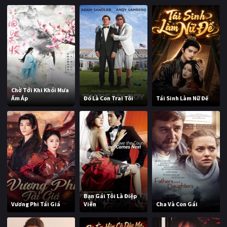
Chờ Tới Khi Khói Mưa
Ấm Áp
Đó Là Con Trai Tôi
Tái Sinh Làm Nữ Đế
Bạn Gái Tôi Là Điệp
Vương Phi Tái Giá
Viên
Cha Và Con Gái