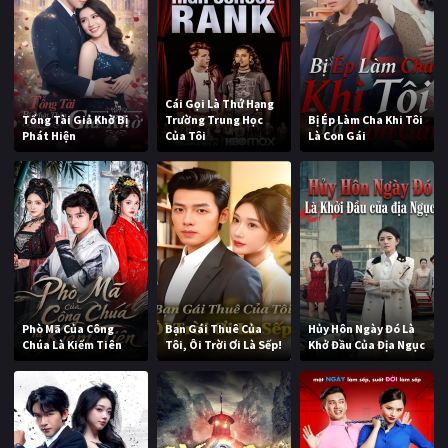
Cái Gọi Là Thứ Hạng
Tổng Tài Giả Khờ Bị
Trường Trung Học
Bị Ép Làm Cha Khi Tôi
Phát Hiện
Của Tôi
Là Con Gái
Phò Mã Của Công
Bạn Gái Thuê Của
Hủy Hôn Ngày Đó Là
Chúa Là Kiếm Tiên
Tôi, Ôi Trời Ơi Là Sếp!
Khở Đầu Của Địa Ngục