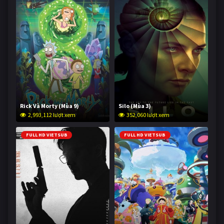
Rick Và Morty (Mùa 9)
Silo (Mùa 3)
2,993,112 lượt xem
352,060 lượt xem
FULL HD VIETSUB
FULL HD VIETSUB