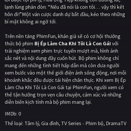
lạnh lùng phản đòn: “Nếu đã nói là con tôi… vậy thì kết
Giật gân
Gia đình
hôn đi!”Một ván cược danh dự bắt đầu, kéo theo những
bí mật không ai ngờ tới.
Bí ẩn
Lịch sử
Viễn Tây
Tiểu sử
Trên nền tảng
PhimFun
, khán giả sẽ có cơ hội thưởng
thức bộ phim
Bị Ép Làm Cha Khi Tôi Là Con Gái
với
GameShow
DramaTV
trải nghiệm xem phim trực tuyến mượt mà, hình ảnh
sắc nét và nội dung đầy cuốn hút. Bộ phim không chỉ
QUỐC GIA
mang đến những tình tiết hấp dẫn mà còn đưa người
xem bước vào một thế giới điện ảnh sống động, nơi mỗi
Âu - Mỹ
Trung Quốc - Hồng Kông
khoảnh khắc đều được tái hiện chân thực. Khi xem Bị Ép
Hàn Quốc
Nhật Bản
Làm Cha Khi Tôi Là Con Gái tại PhimFun, người xem có
thể tận hưởng trọn vẹn câu chuyện, cảm xúc và những
Ấn Độ
Việt Nam
diễn biến kịch tính mà bộ phim mang lại.
Tổng hợp
IMDb:
0
Thể loại:
Tâm lý
Gia đình
TV Series - Phim bộ
DramaTV
CẬP NHẬT