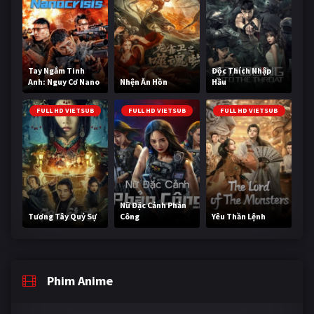
Tay Ngắm Tinh
Độc Thích Nhập
Anh: Nguy Cơ Nano
Nhện Ăn Hồn
Hầu
FULL HD VIETSUB
FULL HD VIETSUB
FULL HD VIETSUB
Nữ Đặc Cảnh Phản
Tương Tây Quỷ Sự
Công
Yêu Thần Lệnh
Phim Anime