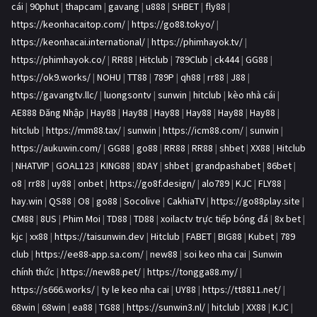
cái
|
90phut
|
thapcam
|
gavang
|
u888
|
SHBET
|
fly88
|
https://keonhacaitop.com/
|
https://go88.tokyo/
|
https://keonhacai.international/
|
https://phimhayok.tv/
|
https://phimhayok.co/
|
RR88
|
Hitclub
|
789Club
|
ck444
|
GG88
|
https://ok9.works/
|
NOHU
|
TT88
|
789P
|
qh88
|
rr88
|
J88
|
https://gavangtv.llc/
|
luongsontv
|
sunwin
|
hitclub
|
kèo nhà cái
|
AE888 Đăng Nhập
|
Hay88
|
Hay88
|
Hay88
|
Hay88
|
Hay88
|
Hay88
|
hitclub
|
https://mm88.tax/
|
sunwin
|
https://icm88.com/
|
sunwin
|
https://aukuwin.com/
|
GG88
|
go88
|
RR88
|
RR88
|
shbet
|
XX88
|
Hitclub
|
NHATVIP
|
GOAL123
|
KING88
|
8DAY
|
shbet
|
grandpashabet
|
86bet
|
o8
|
rr88
|
uy88
|
onbet
|
https://go8f.design/
|
alo789
|
KJC
|
FLY88
|
hay.win
|
QS88
|
O8
|
go88
|
Socolive
|
CakhiaTV
|
https://go88play.site
|
CM88
|
8US
|
Phim Moi
|
TD88
|
TD88
|
xoilactv trực tiếp bóng đá
|
8x bet
|
kjc
|
xx88
|
https://taisunwin.dev
|
Hitclub
|
FABET
|
BIG88
|
Kubet
|
789
club
|
https://ee88-app.sa.com/
|
new88
|
soi keo nha cai
|
Sunwin
chính thức
|
https://new88.pet/
|
https://tongga88.my/
|
https://s666.works/
|
ty le keo nha cai
|
UY88
|
https://tt8811.net/
|
68win
|
68win
|
ea88
|
TG88
|
https://sunwin3.nl/
|
hitclub
|
XX88
|
KJC
|