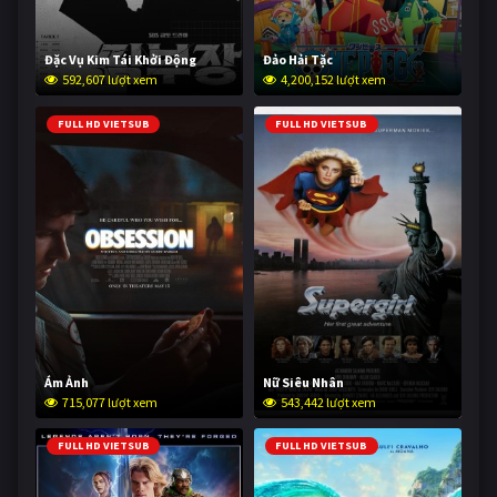
Đặc Vụ Kim Tái Khởi Động
Đảo Hải Tặc
592,607 lượt xem
4,200,152 lượt xem
FULL HD VIETSUB
FULL HD VIETSUB
Ám Ảnh
Nữ Siêu Nhân
715,077 lượt xem
543,442 lượt xem
FULL HD VIETSUB
FULL HD VIETSUB