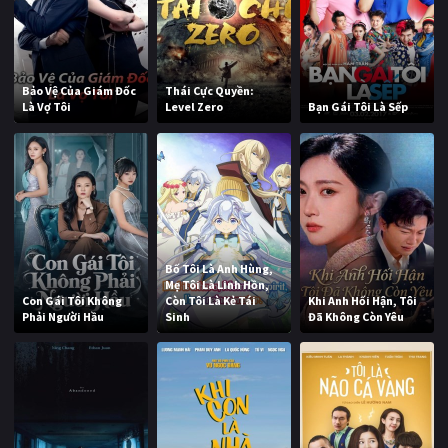
Bảo Vệ Của Giám Đốc
Thái Cực Quyền:
Là Vợ Tôi
Level Zero
Bạn Gái Tôi Là Sếp
Bố Tôi Là Anh Hùng,
Mẹ Tôi Là Linh Hồn,
Con Gái Tôi Không
Còn Tôi Là Kẻ Tái
Khi Anh Hối Hận, Tôi
Phải Người Hầu
Sinh
Đã Không Còn Yêu