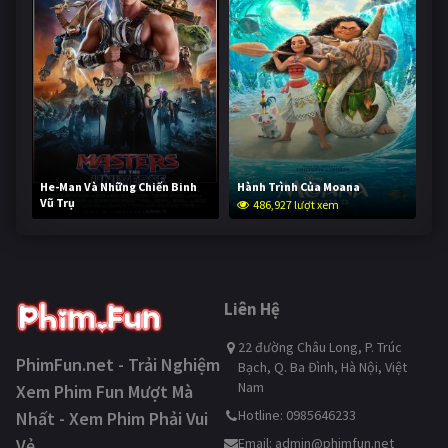
He-Man Và Những Chiến Binh
Hành Trình Của Moana
Vũ Trụ
486,927 lượt xem
235,333 lượt xem
Liên Hệ
22 đường Châu Long, P. Trúc
PhimFun.net - Trải Nghiệm
Bạch, Q. Ba Đình, Hà Nội, Việt
Nam
Xem Phim Fun Mượt Mà
Hotline: 0985646233
Nhất - Xem Phim Phải Vui
Vẻ
Email:
admin@phimfun.net