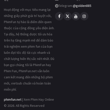
Telegram:
@golden885
Hoạt động với mục tiêu mang lại
những giây phút giải trí tuyệt vời,
PhimFun tự hào là điểm đến quen
thuộc của cộng đồng yêu điện ảnh.
Tại đây, hệ thống được tối ưu hóa
trên hạ tầng mạnh mẽ để đảm bảo
trải nghiệm xem phim fun của bạn
luôn đạt tốc độ tải cực nhanh và
chất lượng hiển thị sắc nét nhất. Dù
bạn gọi chúng tôi là PhimFun hay
Phim Fun, PhimFun.net vẫn luôn
cam kết mang đến những bộ phim
mới, vietsub chuẩn và hoàn toàn
miễn phí.
phimfun.net
| Xem Phim Hay Online
© 2026. All Rights Reserved