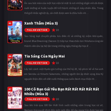
Ẩn sau bức màn của một học viện bí mật là nơi những cô gái mồ côi được
nuôi dưỡng và huấn luyện để trở thành những cỗ máy chiến đấu. Trong
thế giới khắc nghiệt ấy, cái chết được xem là điều hiển nh ...
Xanh Thẳm (Mùa 3)
#5
10
FULL HD VIETSUB
Sau hàng loạt chuyến phiêu lưu điên rồ và những kỷ niệm khó quên,
Grand Blue Dreaming (Season 3) tiếp tục theo chân Iori Kitahara cùng các
thành viên câu lạc bộ lặn trong những ngày tháng đại học đ ...
Tia Sáng Của Ngày Mai
#6
10
FULL HD VIETSUB
Lấy bối cảnh một Kyoto giả tưởng của thế kỷ 20, bộ phim kể về hai anh
em Seiroku và Kihachi Sakamoto, những người ôm ấp khát vọng đưa Kỷ
nguyên Điện đến với đất nước thông qua cuốn Danh mục Điện th ...
100 Cô Bạn Gái Yêu Bạn Rất Rất Rất Rất Rất
#7
Nhiều (Mùa 3)
10
FULL HD VIETSUB
Sau khi trải qua 100 lần thất tình suốt những năm trung học cơ sở,
Rentaro Aijo quyết định đến một ngôi đền để cầu mong tìm được bạn gái