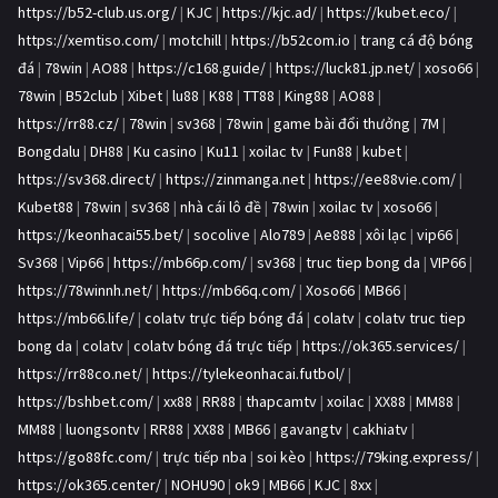
https://b52-club.us.org/
|
KJC
|
https://kjc.ad/
|
https://kubet.eco/
|
https://xemtiso.com/
|
motchill
|
https://b52com.io
|
trang cá độ bóng
đá
|
78win
|
AO88
|
https://c168.guide/
|
https://luck81.jp.net/
|
xoso66
|
78win
|
B52club
|
Xibet
|
lu88
|
K88
|
TT88
|
King88
|
AO88
|
https://rr88.cz/
|
78win
|
sv368
|
78win
|
game bài đổi thưởng
|
7M
|
Bongdalu
|
DH88
|
Ku casino
|
Ku11
|
xoilac tv
|
Fun88
|
kubet
|
https://sv368.direct/
|
https://zinmanga.net
|
https://ee88vie.com/
|
Kubet88
|
78win
|
sv368
|
nhà cái lô đề
|
78win
|
xoilac tv
|
xoso66
|
https://keonhacai55.bet/
|
socolive
|
Alo789
|
Ae888
|
xôi lạc
|
vip66
|
Sv368
|
Vip66
|
https://mb66p.com/
|
sv368
|
truc tiep bong da
|
VIP66
|
https://78winnh.net/
|
https://mb66q.com/
|
Xoso66
|
MB66
|
https://mb66.life/
|
colatv trực tiếp bóng đá
|
colatv
|
colatv truc tiep
bong da
|
colatv
|
colatv bóng đá trực tiếp
|
https://ok365.services/
|
https://rr88co.net/
|
https://tylekeonhacai.futbol/
|
https://bshbet.com/
|
xx88
|
RR88
|
thapcamtv
|
xoilac
|
XX88
|
MM88
|
MM88
|
luongsontv
|
RR88
|
XX88
|
MB66
|
gavangtv
|
cakhiatv
|
https://go88fc.com/
|
trực tiếp nba
|
soi kèo
|
https://79king.express/
|
https://ok365.center/
|
NOHU90
|
ok9
|
MB66
|
KJC
|
8xx
|