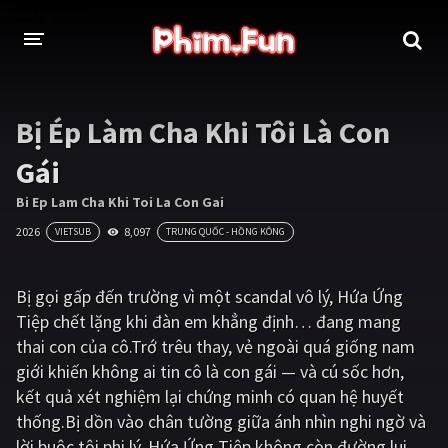
THỂ LOẠI
Bị Ép Làm Cha Khi Tôi Là Con
Thần thoại - Cổ trang
Hành động
Gái
Tâm lý
Chiến tranh
Bi Ep Lam Cha Khi Toi La Con Gai
2026
8,097
VIETSUB
TRUNG QUỐC - HỒNG KÔNG
Võ thuật - Kiếm hiệp
Nhạc kịch
Kinh dị
Tội phạm - Hình sự
Bị gọi gấp đến trường vì một scandal vô lý, Hứa Ứng
Tiệp chết lặng khi đàn em khẳng định… đang mang
Phiêu lưu
Hài hước
thai con của cô.Trớ trêu thay, vẻ ngoài quá giống nam
Viễn tưởng
Khoa học - Tài liệu
giới khiến không ai tin cô là con gái — và cú sốc hơn,
kết quả xét nghiệm lại chứng minh có quan hệ huyết
Hoạt hình
Thể thao
thống.Bị dồn vào chân tường giữa ánh nhìn nghi ngờ và
Tình cảm - Lãng mạn
Kỳ ảo
lời buộc tội phi lý, Hứa Ứng Tiệp không còn đường lui,