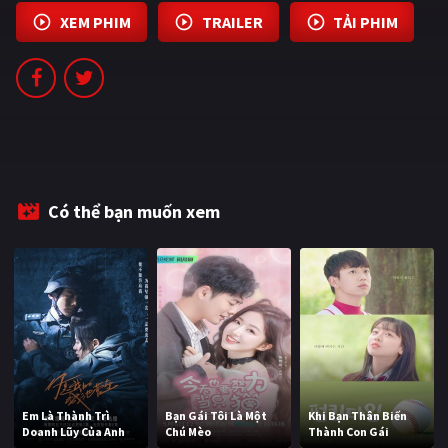
PHIM MỚI
XEM PHIM
TRAILER
TẢI PHIM
PHIM BỘ
PHIM LẺ
PHIM CHIẾU RẠP
TUYỂN TẬP PHIM
Có thể bạn muốn xem
BLOG
Em Là Thành Trì
Bạn Gái Tôi Là Một
Khi Bạn Thân Biến
Doanh Lũy Của Anh
Chú Mèo
Thành Con Gái