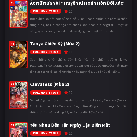
Ác Nữ Nửa Vời ~Truyền Kì Hoán Hồn Đổi Xác~
#1
10
FULL HD VIETSUB
Được điện hạ hết mực sủng ái và ví như nàng bướm rực rỡ giữa chốn
cung đình, Reirin bất ngờ trở thành nạn nhân của Keigetsu – một kẻ
sống ký sinh trong triều đình đã sử dụng ma thuật để hoán đổi th ...
Tanya Chiến Ký (Mùa 2)
#2
10
FULL HD VIETSUB
Sau những chiến thắng đầy khốc liệt trên chiến trường, Tanya
Degurechaff tiếp tục phục vụ trong quân đội Đế quốc khi cuộc chiến ngày
càng leo thang và mở rộng trên nhiều mặt trận. Dù sở hữu tài năn ...
Clevatess (Mùa 2)
#3
10
FULL HD VIETSUB
Sau những biến cố làm thay đổi cục diện của thế giới, Clevatess (Season
2) tiếp tục theo chân Clevatess cùng những đồng minh trong cuộc chiến
chống lại các thế lực đang đẩy nhân loại đến bờ vực diệ ...
Yêu Nhau Đến Tận Ngày Cậu Biến Mất
#4
10
FULL HD VIETSUB