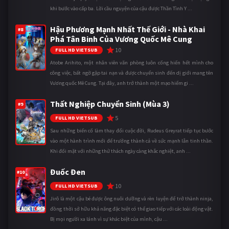
khi bước vào cấp ba. Lời cầu nguyện của cậu được Thần Tình Y ...
Hậu Phương Mạnh Nhất Thế Giới - Nhà Khai
#8
Phá Tân Binh Của Vương Quốc Mê Cung
10
FULL HD VIETSUB
Atobe Arihito, một nhân viên văn phòng luôn cống hiến hết mình cho
công việc, bất ngờ gặp tai nạn và được chuyển sinh đến dị giới mang tên
Vương quốc Mê Cung. Tại đây, anh trở thành một mạo hiểm gi ...
Thất Nghiệp Chuyển Sinh (Mùa 3)
#9
5
FULL HD VIETSUB
Sau những biến cố làm thay đổi cuộc đời, Rudeus Greyrat tiếp tục bước
vào một hành trình mới để trưởng thành cả về sức mạnh lẫn tinh thần.
Khi đối mặt với những thử thách ngày càng khắc nghiệt, anh ...
Đuốc Đen
#10
10
FULL HD VIETSUB
Jirô là một cậu bé được ông nuôi dưỡng và rèn luyện để trở thành ninja,
đồng thời sở hữu khả năng đặc biệt có thể giao tiếp với các loài động vật.
Bị mọi người xa lánh vì sự khác biệt của mình, cậu ...