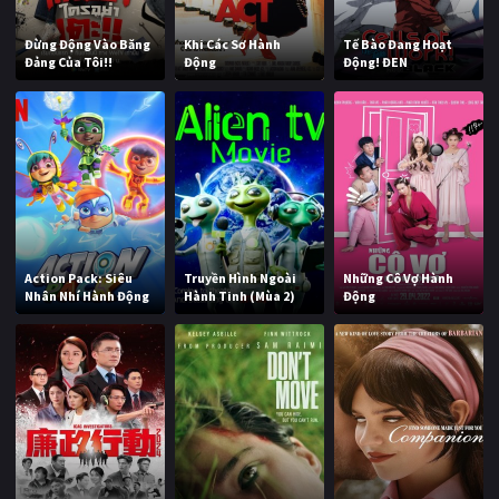
Đừng Động Vào Băng
Khi Các Sơ Hành
Tế Bào Đang Hoạt
Đảng Của Tôi!!
Động
Động! ĐEN
Action Pack: Siêu
Truyền Hình Ngoài
Những Cô Vợ Hành
Nhân Nhí Hành Động
Hành Tinh (Mùa 2)
Động