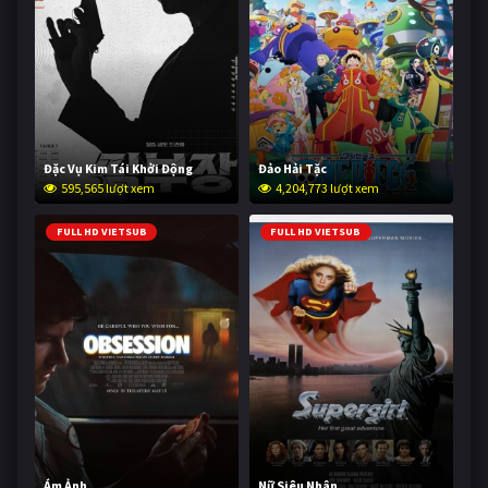
Đặc Vụ Kim Tái Khởi Động
Đảo Hải Tặc
595,565 lượt xem
4,204,773 lượt xem
FULL HD VIETSUB
FULL HD VIETSUB
Ám Ảnh
Nữ Siêu Nhân