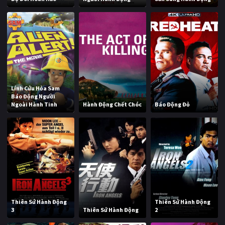
Lính Cứu Hỏa Sam
Báo Động Người
Ngoài Hành Tinh
Hành Động Chết Chóc
Báo Động Đỏ
Thiên Sứ Hành Động
Thiên Sứ Hành Động
3
Thiên Sứ Hành Động
2