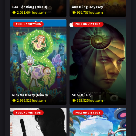
Gia Tộc Rồng (Mùa 3)
Anh Hùng Odyssey
2,021,604 lượt xem
955,757 lượt xem
FULL HD VIETSUB
FULL HD VIETSUB
Rick Và Morty (Mùa 9)
Silo (Mùa 3)
2,996,523 lượt xem
362,525 lượt xem
FULL HD VIETSUB
FULL HD VIETSUB