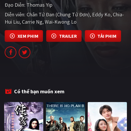
Đạo Diễn:
Thomas Yip
PHIM MỚI
Diễn viên:
Chân Tử Đan (Chung Tử Đơn)
Eddy Ko
Chia-
PHIM BỘ
Hui Liu
Carrie Ng
Wai-Kwong Lo
PHIM LẺ
XEM PHIM
TRAILER
TẢI PHIM
PHIM CHIẾU RẠP
TUYỂN TẬP PHIM
BLOG
Có thể bạn muốn xem