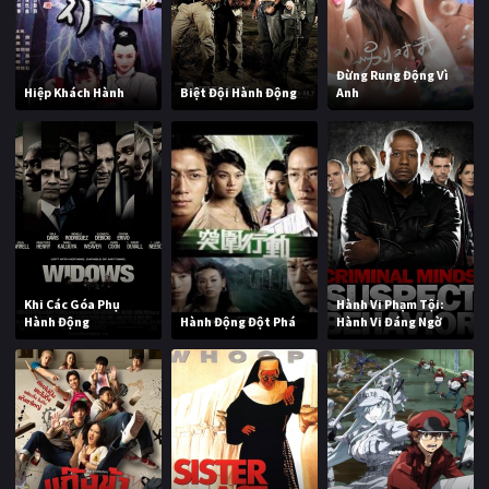
Đừng Rung Động Vì
Hiệp Khách Hành
Biệt Đội Hành Động
Anh
Khi Các Góa Phụ
Hành Vi Phạm Tội:
Hành Động
Hành Động Đột Phá
Hành Vi Đáng Ngờ