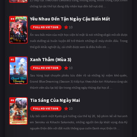
2) tiếp tục theo chân Clevatess cùng những đồng minh trong cuộc chiến
chống lại các thế lực đang đẩy nhân loại đến bờ vực diệ ...
Yêu Nhau Đến Tận Ngày Cậu Biến Mất
#4
10
FULL HD VIETSUB
Ẩn sau bức màn của một học viện bí mật là nơi những cô gái mồ côi được
nuôi dưỡng và huấn luyện để trở thành những cỗ máy chiến đấu. Trong
thế giới khắc nghiệt ấy, cái chết được xem là điều hiển nh ...
Xanh Thẳm (Mùa 3)
#5
10
FULL HD VIETSUB
Sau hàng loạt chuyến phiêu lưu điên rồ và những kỷ niệm khó quên,
Grand Blue Dreaming (Season 3) tiếp tục theo chân Iori Kitahara cùng các
thành viên câu lạc bộ lặn trong những ngày tháng đại học đ ...
Tia Sáng Của Ngày Mai
#6
10
FULL HD VIETSUB
Lấy bối cảnh một Kyoto giả tưởng của thế kỷ 20, bộ phim kể về hai anh
em Seiroku và Kihachi Sakamoto, những người ôm ấp khát vọng đưa Kỷ
nguyên Điện đến với đất nước thông qua cuốn Danh mục Điện th ...