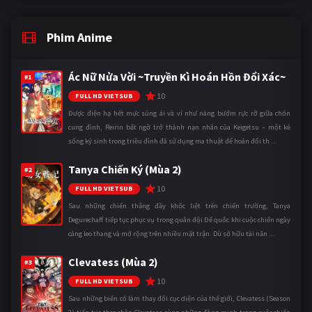
Phim Anime
Ác Nữ Nửa Vời ~Truyền Kì Hoán Hồn Đổi Xác~
#1
10
FULL HD VIETSUB
Được điện hạ hết mực sủng ái và ví như nàng bướm rực rỡ giữa chốn
cung đình, Reirin bất ngờ trở thành nạn nhân của Keigetsu – một kẻ
sống ký sinh trong triều đình đã sử dụng ma thuật để hoán đổi th ...
Tanya Chiến Ký (Mùa 2)
#2
10
FULL HD VIETSUB
Sau những chiến thắng đầy khốc liệt trên chiến trường, Tanya
Degurechaff tiếp tục phục vụ trong quân đội Đế quốc khi cuộc chiến ngày
càng leo thang và mở rộng trên nhiều mặt trận. Dù sở hữu tài năn ...
Clevatess (Mùa 2)
#3
10
FULL HD VIETSUB
Sau những biến cố làm thay đổi cục diện của thế giới, Clevatess (Season