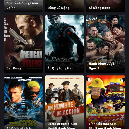
Đội Hành Động Liêm
Chính
Đừng Cử Động
Kẻ Đồng Hành
Hành Động Vượt
Bạo Động
Ác Quỷ Lộng Hành
Ngục 3
Lucio Urtubia: Con
Lính Cứu Hỏa Sam
Bộ Đôi Hoàn Hảo
Người Hành Động
Sẵn Sàng Hành Động