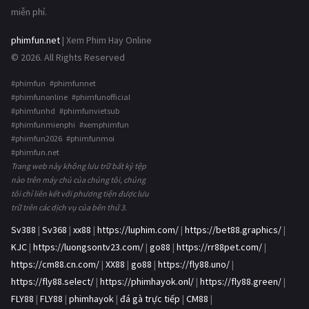
miễn phí.
phimfun.net
| Xem Phim Hay Online
© 2026. All Rights Reserved
#phimfun #phimfunnet
#phimfunonline #phimfunofficial
#phimfunhd #phimfunvietsub
#phimfunmienphi #xemphimfun
#phimfun2026 #phimfunmoi
#phimfun.net
Trang web này không lưu trữ bất kỳ tệp
nào trên máy chủ của chúng tôi, chúng
tôi chỉ liên kết với phương tiện được lưu
trữ trên các dịch vụ của bên thứ 3.
Sv388
|
Sv368
|
xx88
|
https://luphim.com/
|
https://bet88.graphics/
|
KJC
|
https://luongsontv23.com/
|
go88
|
https://rr88pet.com/
|
https://cm88.cn.com/
|
XX88
|
go88
|
https://fly88.uno/
|
https://fly88.select/
|
https://phimhayok.onl/
|
https://fly88.green/
|
FLY88
|
FLY88
|
phimhayok
|
đá gà trực tiếp
|
CM88
|