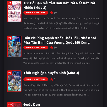
100 Cô Bạn Gái Yêu Bạn Rất Rất Rất Rất Rất
#7
Nhiều (Mùa 3)
10
FULL HD VIETSUB
Sau khi trải qua 100 lần thất tình suốt những năm trung học cơ sở,
Rentaro Aijo quyết định đến một ngôi đền để cầu mong tìm được bạn gái
khi bước vào cấp ba. Lời cầu nguyện của cậu được Thần Tình Y ...
Hậu Phương Mạnh Nhất Thế Giới - Nhà Khai
#8
Phá Tân Binh Của Vương Quốc Mê Cung
10
FULL HD VIETSUB
Atobe Arihito, một nhân viên văn phòng luôn cống hiến hết mình cho
công việc, bất ngờ gặp tai nạn và được chuyển sinh đến dị giới mang tên
Vương quốc Mê Cung. Tại đây, anh trở thành một mạo hiểm gi ...
Thất Nghiệp Chuyển Sinh (Mùa 3)
#9
5
FULL HD VIETSUB
Sau những biến cố làm thay đổi cuộc đời, Rudeus Greyrat tiếp tục bước
vào một hành trình mới để trưởng thành cả về sức mạnh lẫn tinh thần.
Khi đối mặt với những thử thách ngày càng khắc nghiệt, anh ...
Đuốc Đen
#10