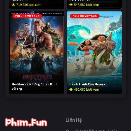
719,236 lượt xem
547,580 lượt xem
FULL HD VIETSUB
FULL HD VIETSUB
He-Man Và Những Chiến Binh
Hành Trình Của Moana
Vũ Trụ
490,080 lượt xem
238,648 lượt xem
Liên Hệ