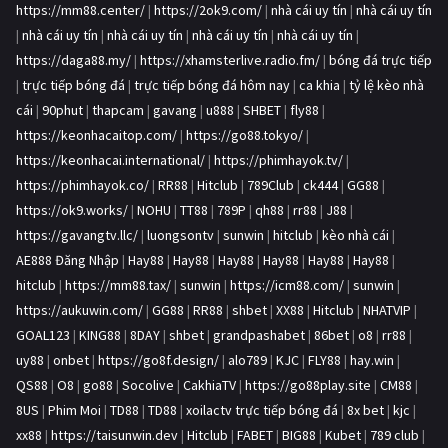
https://mm88.center/
|
https://2ok9.com/
|
nhà cái uy tín
|
nhà cái uy tín
|
nhà cái uy tín
|
nhà cái uy tín
|
nhà cái uy tín
|
nhà cái uy tín
|
https://daga88.my/
|
https://xhamsterlive.radio.fm/
|
bóng đá trực tiếp
|
trực tiếp bóng đá
|
trực tiếp bóng đá hôm nay
|
ca khia
|
tỷ lệ kèo nhà
cái
|
90phut
|
thapcam
|
gavang
|
u888
|
SHBET
|
fly88
|
https://keonhacaitop.com/
|
https://go88.tokyo/
|
https://keonhacai.international/
|
https://phimhayok.tv/
|
https://phimhayok.co/
|
RR88
|
Hitclub
|
789Club
|
ck444
|
GG88
|
https://ok9.works/
|
NOHU
|
TT88
|
789P
|
qh88
|
rr88
|
J88
|
https://gavangtv.llc/
|
luongsontv
|
sunwin
|
hitclub
|
kèo nhà cái
|
AE888 Đăng Nhập
|
Hay88
|
Hay88
|
Hay88
|
Hay88
|
Hay88
|
Hay88
|
hitclub
|
https://mm88.tax/
|
sunwin
|
https://icm88.com/
|
sunwin
|
https://aukuwin.com/
|
GG88
|
RR88
|
shbet
|
XX88
|
Hitclub
|
NHATVIP
|
GOAL123
|
KING88
|
8DAY
|
shbet
|
grandpashabet
|
86bet
|
o8
|
rr88
|
uy88
|
onbet
|
https://go8f.design/
|
alo789
|
KJC
|
FLY88
|
hay.win
|
QS88
|
O8
|
go88
|
Socolive
|
CakhiaTV
|
https://go88play.site
|
CM88
|
8US
|
Phim Moi
|
TD88
|
TD88
|
xoilactv trực tiếp bóng đá
|
8x bet
|
kjc
|
xx88
|
https://taisunwin.dev
|
Hitclub
|
FABET
|
BIG88
|
Kubet
|
789 club
|