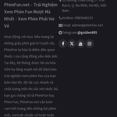
22 đường Châu Long, P. Trúc
PhimFun.net - Trải Nghiệm
Bạch, Q. Ba Đình, Hà Nội, Việt
Nam
Xem Phim Fun Mượt Mà
Hotline: 0985646233
Nhất - Xem Phim Phải Vui
Vẻ
Email:
admin@phimfun.net
Telegram:
@golden885
Hoạt động với mục tiêu mang lại
những giây phút giải trí tuyệt vời,
PhimFun tự hào là điểm đến quen
thuộc của cộng đồng yêu điện ảnh.
Tại đây, hệ thống được tối ưu hóa
trên hạ tầng mạnh mẽ để đảm bảo
trải nghiệm xem phim fun của bạn
luôn đạt tốc độ tải cực nhanh và
chất lượng hiển thị sắc nét nhất. Dù
bạn gọi chúng tôi là PhimFun hay
Phim Fun, PhimFun.net vẫn luôn
cam kết mang đến những bộ phim
mới, vietsub chuẩn và hoàn toàn