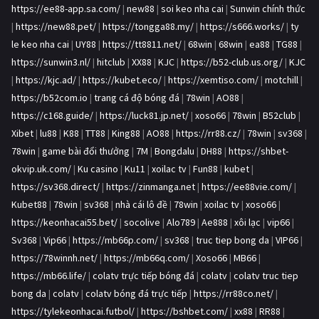
https://ee88-app.sa.com/
|
new88
|
soi keo nha cai
|
Sunwin chính thức
|
https://new88.pet/
|
https://tongga88.my/
|
https://s666.works/
|
ty
le keo nha cai
|
UY88
|
https://tt8811.net/
|
68win
|
68win
|
ea88
|
TG88
|
https://sunwin3.nl/
|
hitclub
|
XX88
|
KJC
|
https://b52-club.us.org/
|
KJC
|
https://kjc.ad/
|
https://kubet.eco/
|
https://xemtiso.com/
|
motchill
|
https://b52com.io
|
trang cá độ bóng đá
|
78win
|
AO88
|
https://c168.guide/
|
https://luck81.jp.net/
|
xoso66
|
78win
|
B52club
|
Xibet
|
lu88
|
K88
|
TT88
|
King88
|
AO88
|
https://rr88.cz/
|
78win
|
sv368
|
78win
|
game bài đổi thưởng
|
7M
|
Bongdalu
|
DH88
|
https://shbet-
okvip.uk.com/
|
Ku casino
|
Ku11
|
xoilac tv
|
Fun88
|
kubet
|
https://sv368.direct/
|
https://zinmanga.net
|
https://ee88vie.com/
|
Kubet88
|
78win
|
sv368
|
nhà cái lô đề
|
78win
|
xoilac tv
|
xoso66
|
https://keonhacai55.bet/
|
socolive
|
Alo789
|
Ae888
|
xôi lạc
|
vip66
|
Sv368
|
Vip66
|
https://mb66p.com/
|
sv368
|
truc tiep bong da
|
VIP66
|
https://78winnh.net/
|
https://mb66q.com/
|
Xoso66
|
MB66
|
https://mb66.life/
|
colatv trực tiếp bóng đá
|
colatv
|
colatv truc tiep
bong da
|
colatv
|
colatv bóng đá trực tiếp
|
https://rr88co.net/
|
https://tylekeonhacai.futbol/
|
https://bshbet.com/
|
xx88
|
RR88
|