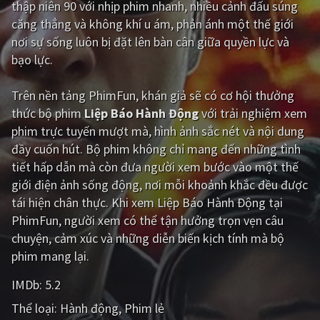
thập niên 90 với nhịp phim nhanh, nhiều cảnh đấu súng
căng thẳng và không khí u ám, phản ánh một thế giới
Giật gân
Gia đình
nơi sự sống luôn bị đặt lên bàn cân giữa quyền lực và
Bí ẩn
Lịch sử
bạo lực.
Viễn Tây
Tiểu sử
Trên nền tảng
PhimFun
, khán giả sẽ có cơ hội thưởng
GameShow
DramaTV
thức bộ phim
Liệp Báo Hành Động
với trải nghiệm xem
phim trực tuyến mượt mà, hình ảnh sắc nét và nội dung
QUỐC GIA
đầy cuốn hút. Bộ phim không chỉ mang đến những tình
tiết hấp dẫn mà còn đưa người xem bước vào một thế
Âu - Mỹ
Trung Quốc - Hồng Kông
giới điện ảnh sống động, nơi mỗi khoảnh khắc đều được
tái hiện chân thực. Khi xem Liệp Báo Hành Động tại
Hàn Quốc
Nhật Bản
PhimFun, người xem có thể tận hưởng trọn vẹn câu
Ấn Độ
Việt Nam
chuyện, cảm xúc và những diễn biến kịch tính mà bộ
phim mang lại.
Tổng hợp
IMDb:
5.2
CẬP NHẬT
Thể loại:
Hành động
Phim lẻ