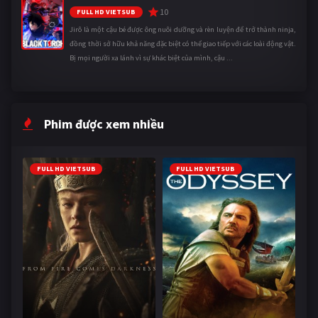
10
FULL HD VIETSUB
Jirô là một cậu bé được ông nuôi dưỡng và rèn luyện để trở thành ninja,
đồng thời sở hữu khả năng đặc biệt có thể giao tiếp với các loài động vật.
Bị mọi người xa lánh vì sự khác biệt của mình, cậu ...
Phim được xem nhiều
FULL HD VIETSUB
FULL HD VIETSUB