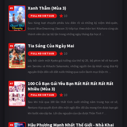
Xanh Thẳm (Mùa 3)
#5
10
FULL HD VIETSUB
Sau hàng loạt chuyến phiêu lưu điên rồ và những kỷ niệm khó quên,
Grand Blue Dreaming (Season 3) tiếp tục theo chân Iori Kitahara cùng các
thành viên câu lạc bộ lặn trong những ngày tháng đại học đ ...
Tia Sáng Của Ngày Mai
#6
10
FULL HD VIETSUB
Lấy bối cảnh một Kyoto giả tưởng của thế kỷ 20, bộ phim kể về hai anh
em Seiroku và Kihachi Sakamoto, những người ôm ấp khát vọng đưa Kỷ
nguyên Điện đến với đất nước thông qua cuốn Danh mục Điện th ...
100 Cô Bạn Gái Yêu Bạn Rất Rất Rất Rất Rất
#7
Nhiều (Mùa 3)
10
FULL HD VIETSUB
Sau khi trải qua 100 lần thất tình suốt những năm trung học cơ sở,
Rentaro Aijo quyết định đến một ngôi đền để cầu mong tìm được bạn gái
khi bước vào cấp ba. Lời cầu nguyện của cậu được Thần Tình Y ...
Hậu Phương Mạnh Nhất Thế Giới - Nhà Khai
#8