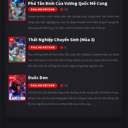
Phá Tân Binh Của Vương Quốc Mê Cung
10
FULL HD VIETSUB
Atobe Arihito, một nhân viên văn phòng luôn cống hiến hết mình cho
công việc, bất ngờ gặp tai nạn và được chuyển sinh đến dị giới mang tên
Vương quốc Mê Cung. Tại đây, anh trở thành một mạo hiểm gi ...
Thất Nghiệp Chuyển Sinh (Mùa 3)
#9
5
FULL HD VIETSUB
Sau những biến cố làm thay đổi cuộc đời, Rudeus Greyrat tiếp tục bước
vào một hành trình mới để trưởng thành cả về sức mạnh lẫn tinh thần.
Khi đối mặt với những thử thách ngày càng khắc nghiệt, anh ...
Đuốc Đen
#10
10
FULL HD VIETSUB
Jirô là một cậu bé được ông nuôi dưỡng và rèn luyện để trở thành ninja,
đồng thời sở hữu khả năng đặc biệt có thể giao tiếp với các loài động vật.
Bị mọi người xa lánh vì sự khác biệt của mình, cậu ...