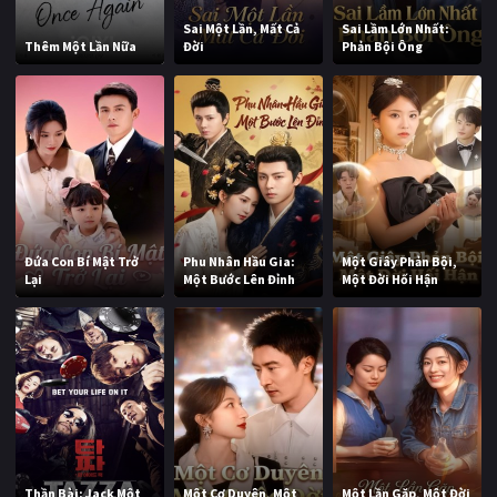
Sai Một Lần, Mất Cả
Sai Lầm Lớn Nhất:
Thêm Một Lần Nữa
Đời
Phản Bội Ông
Đứa Con Bí Mật Trở
Phu Nhân Hầu Gia:
Một Giây Phản Bội,
Lại
Một Bước Lên Đỉnh
Một Đời Hối Hận
Thần Bài: Jack Một
Một Cơ Duyên, Một
Một Lần Gặp, Một Đời