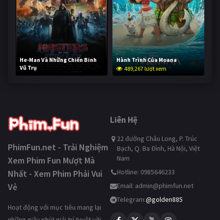
He-Man Và Những Chiến Binh
Hành Trình Của Moana
Vũ Trụ
489,267 lượt xem
237,801 lượt xem
Liên Hệ
22 đường Châu Long, P. Trúc
PhimFun.net - Trải Nghiệm
Bạch, Q. Ba Đình, Hà Nội, Việt
Nam
Xem Phim Fun Mượt Mà
Hotline: 0985646233
Nhất - Xem Phim Phải Vui
Vẻ
Email:
admin@phimfun.net
Telegram:
@golden885
Hoạt động với mục tiêu mang lại
những giây phút giải trí tuyệt vời,