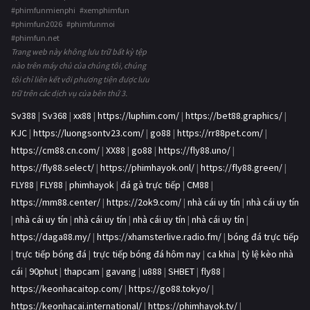
#phimfunmienphi #xemphimfun
#phimfun2026 #phimfunmoi
#phimfun.net
Trang web này không lưu trữ bất kỳ tệp
nào trên máy chủ của chúng tôi, chúng
tôi chỉ liên kết với phương tiện được lưu
trữ trên các dịch vụ của bên thứ 3.
Sv388
|
Sv368
|
xx88
|
https://luphim.com/
|
https://bet88.graphics/
|
KJC
|
https://luongsontv23.com/
|
go88
|
https://rr88pet.com/
|
https://cm88.cn.com/
|
XX88
|
go88
|
https://fly88.uno/
|
https://fly88.select/
|
https://phimhayok.onl/
|
https://fly88.green/
|
FLY88
|
FLY88
|
phimhayok
|
đá gà trực tiếp
|
CM88
|
https://mm88.center/
|
https://2ok9.com/
|
nhà cái uy tín
|
nhà cái uy tín
|
nhà cái uy tín
|
nhà cái uy tín
|
nhà cái uy tín
|
nhà cái uy tín
|
https://daga88.my/
|
https://xhamsterlive.radio.fm/
|
bóng đá trực tiếp
|
trực tiếp bóng đá
|
trực tiếp bóng đá hôm nay
|
ca khia
|
tỷ lệ kèo nhà
cái
|
90phut
|
thapcam
|
gavang
|
u888
|
SHBET
|
fly88
|
https://keonhacaitop.com/
|
https://go88.tokyo/
|
https://keonhacai.international/
|
https://phimhayok.tv/
|