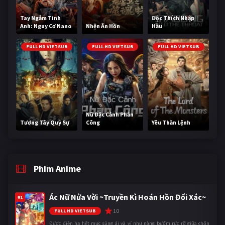
Tay Ngắm Tinh
Độc Thích Nhập
Anh: Nguy Cơ Nano
Nhện Ăn Hồn
Hầu
FULL HD VIETSUB
FULL HD VIETSUB
FULL HD VIETSUB
Nữ Đặc Cảnh Phản
Tương Tây Quỷ Sự
Công
Yêu Thần Lệnh
Phim Anime
Ác Nữ Nửa Vời ~Truyền Kì Hoán Hồn Đổi Xác~
#1
10
FULL HD VIETSUB
Được điện hạ hết mực sủng ái và ví như nàng bướm rực rỡ giữa chốn