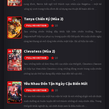
cung đình, Reirin bất ngờ trở thành nạn nhân của Keigetsu – một kẻ
sống ký sinh trong triều đình đã sử dụng ma thuật để hoán đổi th ...
Tanya Chiến Ký (Mùa 2)
#2
10
FULL HD VIETSUB
Sau những chiến thắng đầy khốc liệt trên chiến trường, Tanya
Degurechaff tiếp tục phục vụ trong quân đội Đế quốc khi cuộc chiến ngày
càng leo thang và mở rộng trên nhiều mặt trận. Dù sở hữu tài năn ...
Clevatess (Mùa 2)
#3
10
FULL HD VIETSUB
Sau những biến cố làm thay đổi cục diện của thế giới, Clevatess (Season
2) tiếp tục theo chân Clevatess cùng những đồng minh trong cuộc chiến
chống lại các thế lực đang đẩy nhân loại đến bờ vực diệ ...
Yêu Nhau Đến Tận Ngày Cậu Biến Mất
#4
10
FULL HD VIETSUB
Ẩn sau bức màn của một học viện bí mật là nơi những cô gái mồ côi được
nuôi dưỡng và huấn luyện để trở thành những cỗ máy chiến đấu. Trong
thế giới khắc nghiệt ấy, cái chết được xem là điều hiển nh ...