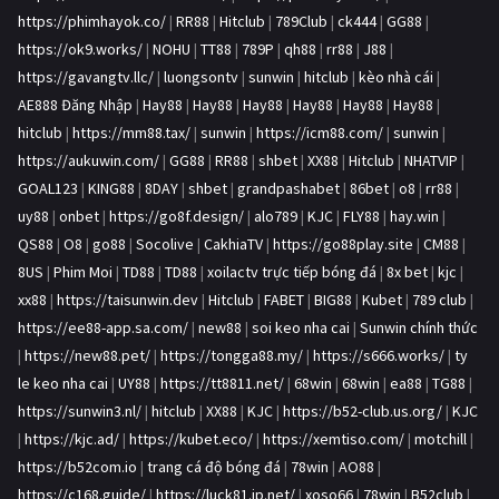
https://phimhayok.co/
|
RR88
|
Hitclub
|
789Club
|
ck444
|
GG88
|
https://ok9.works/
|
NOHU
|
TT88
|
789P
|
qh88
|
rr88
|
J88
|
https://gavangtv.llc/
|
luongsontv
|
sunwin
|
hitclub
|
kèo nhà cái
|
AE888 Đăng Nhập
|
Hay88
|
Hay88
|
Hay88
|
Hay88
|
Hay88
|
Hay88
|
hitclub
|
https://mm88.tax/
|
sunwin
|
https://icm88.com/
|
sunwin
|
https://aukuwin.com/
|
GG88
|
RR88
|
shbet
|
XX88
|
Hitclub
|
NHATVIP
|
GOAL123
|
KING88
|
8DAY
|
shbet
|
grandpashabet
|
86bet
|
o8
|
rr88
|
uy88
|
onbet
|
https://go8f.design/
|
alo789
|
KJC
|
FLY88
|
hay.win
|
QS88
|
O8
|
go88
|
Socolive
|
CakhiaTV
|
https://go88play.site
|
CM88
|
8US
|
Phim Moi
|
TD88
|
TD88
|
xoilactv trực tiếp bóng đá
|
8x bet
|
kjc
|
xx88
|
https://taisunwin.dev
|
Hitclub
|
FABET
|
BIG88
|
Kubet
|
789 club
|
https://ee88-app.sa.com/
|
new88
|
soi keo nha cai
|
Sunwin chính thức
|
https://new88.pet/
|
https://tongga88.my/
|
https://s666.works/
|
ty
le keo nha cai
|
UY88
|
https://tt8811.net/
|
68win
|
68win
|
ea88
|
TG88
|
https://sunwin3.nl/
|
hitclub
|
XX88
|
KJC
|
https://b52-club.us.org/
|
KJC
|
https://kjc.ad/
|
https://kubet.eco/
|
https://xemtiso.com/
|
motchill
|
https://b52com.io
|
trang cá độ bóng đá
|
78win
|
AO88
|
https://c168.guide/
|
https://luck81.jp.net/
|
xoso66
|
78win
|
B52club
|