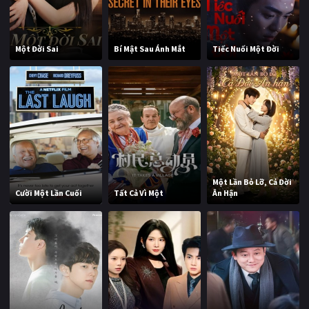
Một Đời Sai
Bí Mật Sau Ánh Mắt
Tiếc Nuối Một Đời
Một Lần Bỏ Lỡ, Cả Đời
Cười Một Lần Cuối
Tất Cả Vì Một
Ân Hận