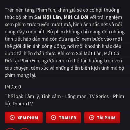
Trên nền tảng
PhimFun
, khán giả sẽ có cơ hội thưởng
Giật gân
Gia đình
thức bộ phim
Sai Một Lần, Mất Cả Đời
với trải nghiệm
Bí ẩn
Lịch sử
xem phim trực tuyến mượt mà, hình ảnh sắc nét và nội
dung đầy cuốn hút. Bộ phim không chỉ mang đến những
Viễn Tây
Tiểu sử
tình tiết hấp dẫn mà còn đưa người xem bước vào một
GameShow
DramaTV
thế giới điện ảnh sống động, nơi mỗi khoảnh khắc đều
được tái hiện chân thực. Khi xem Sai Một Lần, Mất Cả
QUỐC GIA
Đời tại PhimFun, người xem có thể tận hưởng trọn vẹn
câu chuyện, cảm xúc và những diễn biến kịch tính mà bộ
Âu - Mỹ
Trung Quốc - Hồng Kông
phim mang lại.
Hàn Quốc
Nhật Bản
IMDb:
0
Thể loại:
Tâm lý
Tình cảm - Lãng mạn
TV Series - Phim
Ấn Độ
Việt Nam
bộ
DramaTV
Tổng hợp
XEM PHIM
TRAILER
TẢI PHIM
CẬP NHẬT