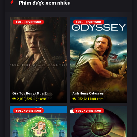
Phim được xem nhiều
FULL HD VIETSUB
FULL HD VIETSUB
Gia Tộc Rồng (Mùa 3)
Anh Hùng Odyssey
2,019,525 lượt xem
952,641 lượt xem
FULL HD VIETSUB
FULL HD VIETSUB