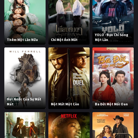
YOLO - Bạn Chỉ Sống
Thêm Một Lần Nữa
Chỉ Một Ánh Mắt
Một Lần
Đất Nước Của Sự Mất
Mát
Một Mất Một Còn
Ba Đời Một Mối Oan