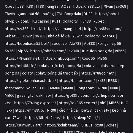
Xibet
|
lu88
|
K88
|
TT88
|
King88
|
AO88
|
https://rr88.cz/
|
78win
|
sv368
|
78win
|
game bài đổi thưởng
|
7M
|
Bongdalu
|
DH88
|
https://shbet-
okvip.uk.com/
|
Ku casino
|
Ku11
|
xoilac tv
|
Fun88
|
kubet
|
https://sv368.direct/
|
https://zinmanga.net
|
https://ee88vie.com/
|
Kubet88
|
78win
|
sv368
|
nhà cái lô đề
|
78win
|
xoilac tv
|
xoso66
|
https://keonhacai55.bet/
|
socolive
|
Alo789
|
Ae888
|
xôi lạc
|
vip66
|
Sv368
|
Vip66
|
https://mb66p.com/
|
sv368
|
truc tiep bong da
|
VIP66
|
https://78winnh.net/
|
https://mb66q.com/
|
Xoso66
|
MB66
|
https://mb66.life/
|
colatv trực tiếp bóng đá
|
colatv
|
colatv truc tiep
bong da
|
colatv
|
colatv bóng đá trực tiếp
|
https://rr88co.net/
|
https://tylekeonhacai.futbol/
|
https://bshbet.com/
|
xx88
|
RR88
|
thapcamtv
|
xoilac
|
XX88
|
MM88
|
MM88
|
luongsontv
|
RR88
|
XX88
|
MB66
|
gavangtv
|
cakhiatv
|
https://go88fc.com/
|
trực tiếp nba
|
soi
kèo
|
https://79king.express/
|
https://ok365.center/
|
ok9
|
MB66
|
KJC
|
8xx
|
https://mm88.io/
|
RR88
|
kèo nhà cái
|
bet88
|
cakhiatv
|
kèo nhà
cái
|
78win
|
https://f8beta2.me/
|
https://rikvip97.art/
|
https://sunwin97.art/
|
https://kclub.team/
|
SHBET
|
xx88
|
8kbet
|
https://rr88.se.net/
|
kèo nhà cái
|
RR88
|
78win
|
bongdalu
|
nha cai uy