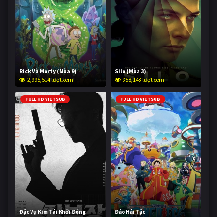
Rick Và Morty (Mùa 9)
Silo (Mùa 3)
2,995,514 lượt xem
358,143 lượt xem
FULL HD VIETSUB
FULL HD VIETSUB
Đặc Vụ Kim Tái Khởi Động
Đảo Hải Tặc