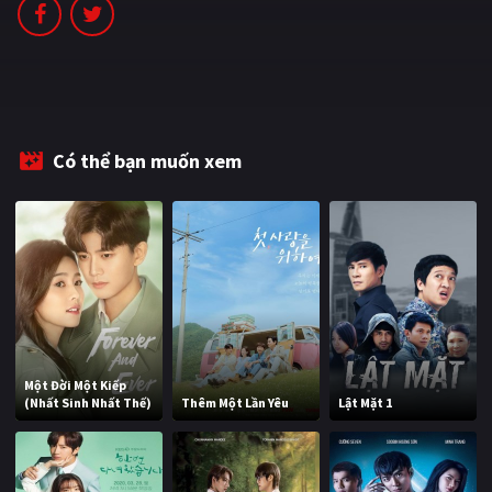
PHIM MỚI
PHIM BỘ
PHIM LẺ
PHIM CHIẾU RẠP
Có thể bạn muốn xem
TUYỂN TẬP PHIM
BLOG
Một Đời Một Kiếp
(Nhất Sinh Nhất Thế)
Thêm Một Lần Yêu
Lật Mặt 1