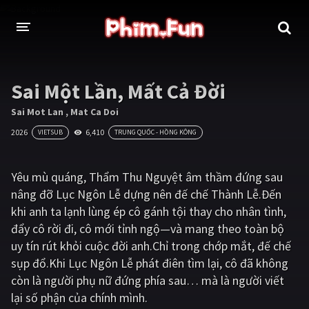
THỂ LOẠI
Sai Một Lần, Mất Cả Đời
Thần thoại - Cổ trang
Hành động
Sai Mot Lan , Mat Ca Doi
2026
6,410
VIETSUB
TRUNG QUỐC - HỒNG KÔNG
Tâm lý
Chiến tranh
Võ thuật - Kiếm hiệp
Nhạc kịch
Yêu mù quáng, Thẩm Thu Nguyệt âm thầm đứng sau
nâng đỡ Lục Ngôn Lễ dựng nên đế chế Thành Lễ.Đến
Kinh dị
Tội phạm - Hình sự
khi anh ta lạnh lùng ép cô gánh tội thay cho nhân tình,
Phiêu lưu
Hài hước
đẩy cô rời đi, cô mới tỉnh ngộ—và mang theo toàn bộ
uy tín rút khỏi cuộc đời anh.Chỉ trong chớp mắt, đế chế
Viễn tưởng
Khoa học - Tài liệu
sụp đổ.Khi Lục Ngôn Lễ phát điên tìm lại, cô đã không
Hoạt hình
Thể thao
còn là người phụ nữ đứng phía sau… mà là người viết
lại số phận của chính mình.
Tình cảm - Lãng mạn
Kỳ ảo