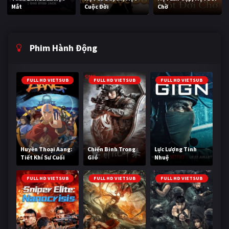
Mắt
Cuộc Đời
Chờ
Phim Hành Động
FULL HD VIETSUB
FULL HD VIETSUB
FULL HD VIETSUB
Huyền Thoại Aang:
Chiến Binh Trong
Lực Lượng Tinh
Tiết Khí Sư Cuối
Gió
Nhuệ
Cùng
FULL HD VIETSUB
FULL HD VIETSUB
FULL HD VIETSUB