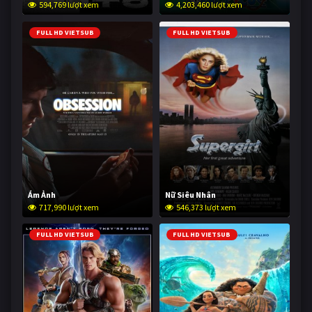
594,769 lượt xem
4,203,460 lượt xem
FULL HD VIETSUB
FULL HD VIETSUB
Ám Ảnh
Nữ Siêu Nhân
717,990 lượt xem
546,373 lượt xem
FULL HD VIETSUB
FULL HD VIETSUB