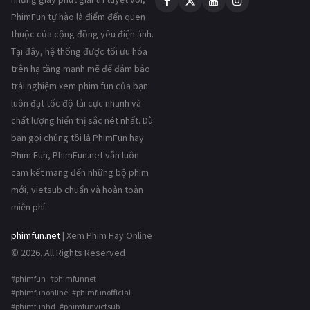
PhimFun tự hào là điểm đến quen
thuộc của cộng đồng yêu điện ảnh.
Tại đây, hệ thống được tối ưu hóa
trên hạ tầng mạnh mẽ để đảm bảo
trải nghiệm xem phim fun của bạn
luôn đạt tốc độ tải cực nhanh và
chất lượng hiển thị sắc nét nhất. Dù
bạn gọi chúng tôi là PhimFun hay
Phim Fun, PhimFun.net vẫn luôn
cam kết mang đến những bộ phim
mới, vietsub chuẩn và hoàn toàn
miễn phí.
phimfun.net
| Xem Phim Hay Online
© 2026. All Rights Reserved
#phimfun #phimfunnet
#phimfunonline #phimfunofficial
#phimfunhd #phimfunvietsub