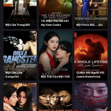
Tái Hiện: Hai Lần Sát
Một Lần Trong Đời
Hại Sam Cooke
Một Paris Rất... Sai
Một Lần Làm
Cả Một Đời Người Với
Gangster
Mặt Trái Của Mặt Trời
Jamie Demetriou