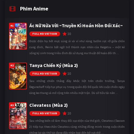
Phim Anime
Ác Nữ Nửa Vời ~Truyền Kì Hoán Hồn Đổi Xác~
#1
10
FULL HD VIETSUB
Được điện hạ hết mực sủng ái và ví như nàng bướm rực rỡ giữa chốn
cung đình, Reirin bất ngờ trở thành nạn nhân của Keigetsu – một kẻ
sống ký sinh trong triều đình đã sử dụng ma thuật để hoán đổi th ...
Tanya Chiến Ký (Mùa 2)
#2
10
FULL HD VIETSUB
Sau những chiến thắng đầy khốc liệt trên chiến trường, Tanya
Degurechaff tiếp tục phục vụ trong quân đội Đế quốc khi cuộc chiến ngày
càng leo thang và mở rộng trên nhiều mặt trận. Dù sở hữu tài năn ...
Clevatess (Mùa 2)
#3
10
FULL HD VIETSUB
Sau những biến cố làm thay đổi cục diện của thế giới, Clevatess (Season
2) tiếp tục theo chân Clevatess cùng những đồng minh trong cuộc chiến
chống lại các thế lực đang đẩy nhân loại đến bờ vực diệ ...