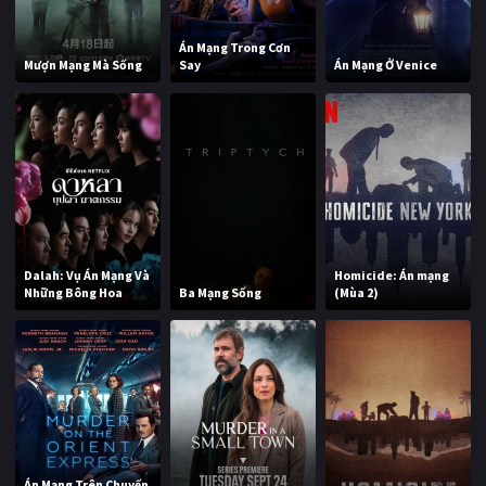
Án Mạng Trong Cơn
Mượn Mạng Mà Sống
Say
Án Mạng Ở Venice
Dalah: Vụ Án Mạng Và
Homicide: Án mạng
Những Bông Hoa
Ba Mạng Sống
(Mùa 2)
Án Mạng Trên Chuyến