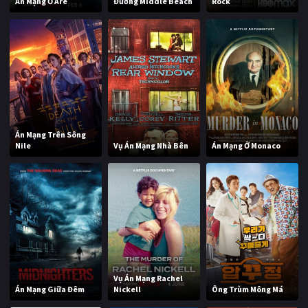
Án Mạng Ở Åre
Đường Middle Beach
Rock
Án Mạng Trên Sông
Nile
Vụ Án Mạng Nhà Bên
Án Mạng Ở Monaco
Vụ Án Mạng Rachel
Án Mạng Giữa Đêm
Nickell
Ông Trùm Mông Má