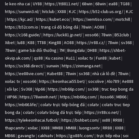
le keo nha cai
|
UY88
|
https://tt8811.net/
|
68win
|
68win
|
ea88
|
TG88
|
https://sunwin3.nl/
|
hitclub
|
XX88
|
KJC
|
https://b52-club.us.org/
|
KJC
|
https://kjc.ad/
|
https://kubet.eco/
|
https://xemtiso.com/
|
motchill
|
https://b52com.io
|
trang cá độ bóng đá
|
78win
|
AO88
|
https://c168.guide/
|
https://luck81.jp.net/
|
xoso66
|
78win
|
B52club
|
Xibet
|
lu88
|
K88
|
TT88
|
King88
|
AO88
|
https://rr88.cz/
|
78win
|
sv368
|
78win
|
game bài đổi thưởng
|
7M
|
Bongdalu
|
DH88
|
https://shbet-
okvip.uk.com/
|
qs88
|
Ku casino
|
Ku11
|
xoilac tv
|
Fun88
|
kubet
|
https://sv368.direct/
|
sunwin
|
https://zinmanga.net
|
https://ee88vie.com/
|
Kubet88
|
78win
|
sv368
|
nhà cái lô đề
|
78win
|
xoilac tv
|
xoso66
|
https://keonhacai55.bet/
|
socolive
|
Alo789
|
Ae888
|
xôi lạc
|
Sv368
|
Vip66
|
https://mb66p.com/
|
sv368
|
truc tiep bong da
|
VIP66
|
https://78winnh.net/
|
https://mb66q.com/
|
Xoso66
|
MB66
|
https://mb66.life/
|
colatv trực tiếp bóng đá
|
colatv
|
colatv truc tiep
bong da
|
colatv
|
colatv bóng đá trực tiếp
|
https://rr88co.net/
|
https://tylekeonhacai.futbol/
|
https://bshbet.com/
|
xx88
|
RR88
|
thapcamtv
|
xoilac
|
XX88
|
MM88
|
MM88
|
luongsontv
|
RR88
|
XX88
|
MB66
|
gavangtv
|
cakhiatv
|
https://go88fc.com/
|
trực tiếp nba
|
soi