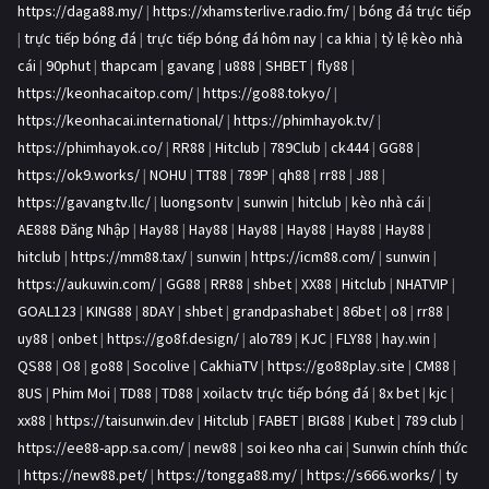
https://daga88.my/
|
https://xhamsterlive.radio.fm/
|
bóng đá trực tiếp
|
trực tiếp bóng đá
|
trực tiếp bóng đá hôm nay
|
ca khia
|
tỷ lệ kèo nhà
cái
|
90phut
|
thapcam
|
gavang
|
u888
|
SHBET
|
fly88
|
https://keonhacaitop.com/
|
https://go88.tokyo/
|
https://keonhacai.international/
|
https://phimhayok.tv/
|
https://phimhayok.co/
|
RR88
|
Hitclub
|
789Club
|
ck444
|
GG88
|
https://ok9.works/
|
NOHU
|
TT88
|
789P
|
qh88
|
rr88
|
J88
|
https://gavangtv.llc/
|
luongsontv
|
sunwin
|
hitclub
|
kèo nhà cái
|
AE888 Đăng Nhập
|
Hay88
|
Hay88
|
Hay88
|
Hay88
|
Hay88
|
Hay88
|
hitclub
|
https://mm88.tax/
|
sunwin
|
https://icm88.com/
|
sunwin
|
https://aukuwin.com/
|
GG88
|
RR88
|
shbet
|
XX88
|
Hitclub
|
NHATVIP
|
GOAL123
|
KING88
|
8DAY
|
shbet
|
grandpashabet
|
86bet
|
o8
|
rr88
|
uy88
|
onbet
|
https://go8f.design/
|
alo789
|
KJC
|
FLY88
|
hay.win
|
QS88
|
O8
|
go88
|
Socolive
|
CakhiaTV
|
https://go88play.site
|
CM88
|
8US
|
Phim Moi
|
TD88
|
TD88
|
xoilactv trực tiếp bóng đá
|
8x bet
|
kjc
|
xx88
|
https://taisunwin.dev
|
Hitclub
|
FABET
|
BIG88
|
Kubet
|
789 club
|
https://ee88-app.sa.com/
|
new88
|
soi keo nha cai
|
Sunwin chính thức
|
https://new88.pet/
|
https://tongga88.my/
|
https://s666.works/
|
ty