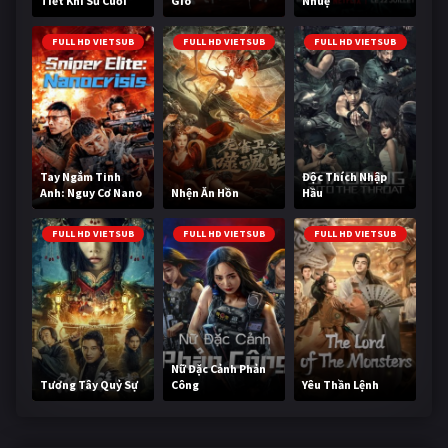
Tiết Khí Sư Cuối
Gió
Nhuệ
Cùng
FULL HD VIETSUB
FULL HD VIETSUB
FULL HD VIETSUB
Tay Ngắm Tinh
Độc Thích Nhập
Anh: Nguy Cơ Nano
Nhện Ăn Hồn
Hầu
FULL HD VIETSUB
FULL HD VIETSUB
FULL HD VIETSUB
Nữ Đặc Cảnh Phản
Tương Tây Quỷ Sự
Công
Yêu Thần Lệnh