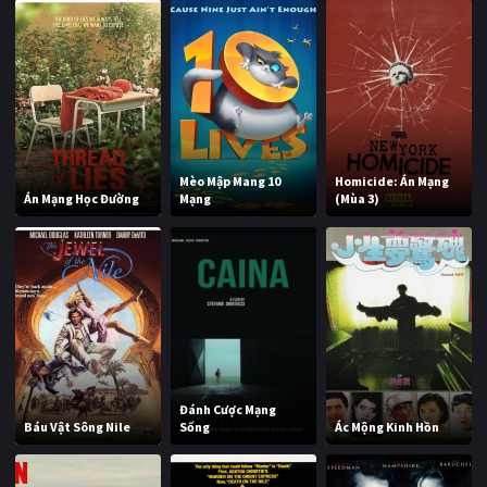
Mèo Mập Mang 10
Homicide: Án Mạng
Án Mạng Học Đường
Mạng
(Mùa 3)
Đánh Cược Mạng
Báu Vật Sông Nile
Sống
Ác Mộng Kinh Hồn