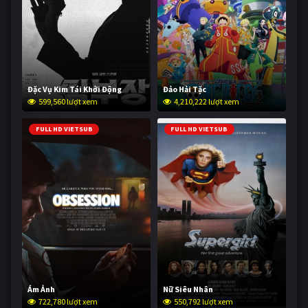
Đặc Vụ Kim Tái Khởi Động
Đảo Hải Tặc
599,560 lượt xem
4,210,222 lượt xem
FULL HD VIETSUB
FULL HD VIETSUB
Ám Ảnh
Nữ Siêu Nhân
722,780 lượt xem
550,792 lượt xem