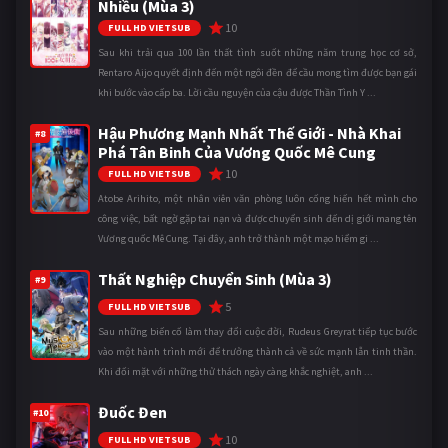
Nhiều (Mùa 3)
10
FULL HD VIETSUB
Sau khi trải qua 100 lần thất tình suốt những năm trung học cơ sở,
Rentaro Aijo quyết định đến một ngôi đền để cầu mong tìm được bạn gái
khi bước vào cấp ba. Lời cầu nguyện của cậu được Thần Tình Y ...
Hậu Phương Mạnh Nhất Thế Giới - Nhà Khai
#8
Phá Tân Binh Của Vương Quốc Mê Cung
10
FULL HD VIETSUB
Atobe Arihito, một nhân viên văn phòng luôn cống hiến hết mình cho
công việc, bất ngờ gặp tai nạn và được chuyển sinh đến dị giới mang tên
Vương quốc Mê Cung. Tại đây, anh trở thành một mạo hiểm gi ...
Thất Nghiệp Chuyển Sinh (Mùa 3)
#9
5
FULL HD VIETSUB
Sau những biến cố làm thay đổi cuộc đời, Rudeus Greyrat tiếp tục bước
vào một hành trình mới để trưởng thành cả về sức mạnh lẫn tinh thần.
Khi đối mặt với những thử thách ngày càng khắc nghiệt, anh ...
Đuốc Đen
#10
10
FULL HD VIETSUB