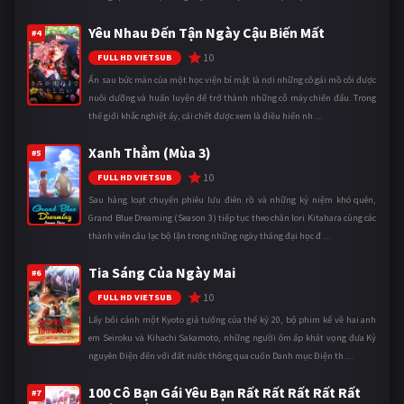
Yêu Nhau Đến Tận Ngày Cậu Biến Mất
#4
10
FULL HD VIETSUB
Ẩn sau bức màn của một học viện bí mật là nơi những cô gái mồ côi được
nuôi dưỡng và huấn luyện để trở thành những cỗ máy chiến đấu. Trong
thế giới khắc nghiệt ấy, cái chết được xem là điều hiển nh ...
Xanh Thẳm (Mùa 3)
#5
10
FULL HD VIETSUB
Sau hàng loạt chuyến phiêu lưu điên rồ và những kỷ niệm khó quên,
Grand Blue Dreaming (Season 3) tiếp tục theo chân Iori Kitahara cùng các
thành viên câu lạc bộ lặn trong những ngày tháng đại học đ ...
Tia Sáng Của Ngày Mai
#6
10
FULL HD VIETSUB
Lấy bối cảnh một Kyoto giả tưởng của thế kỷ 20, bộ phim kể về hai anh
em Seiroku và Kihachi Sakamoto, những người ôm ấp khát vọng đưa Kỷ
nguyên Điện đến với đất nước thông qua cuốn Danh mục Điện th ...
100 Cô Bạn Gái Yêu Bạn Rất Rất Rất Rất Rất
#7