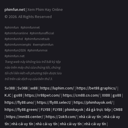
phimfun.net
| Xem Phim Hay Online
© 2026. All Rights Reserved
#phimfun #phimfunnet
#phimfunonline #phimfunofficial
#phimfunhd #phimfunvietsub
#phimfunmienphi #xemphimfun
#phimfun2026 #phimfunmoi
#phimfun.net
Trang web này không lưu trữ bất kỳ tệp
nào trên máy chủ của chúng tôi, chúng
tôi chỉ liên kết với phương tiện được lưu
trữ trên các dịch vụ của bên thứ 3.
Sv388
|
Sv368
|
xx88
|
https://luphim.com/
|
https://bet88.graphics/
|
KJC
|
go88
|
https://rr88pet.com/
|
https://cm88.cn.com/
|
XX88
|
go88
|
https://fly88.uno/
|
https://fly88.select/
|
https://phimhayok.onl/
|
https://fly88.green/
|
FLY88
|
FLY88
|
phimhayok
|
đá gà trực tiếp
|
CM88
|
https://mm88.center/
|
https://2ok9.com/
|
nhà cái uy tín
|
nhà cái uy
tín
|
nhà cái uy tín
|
nhà cái uy tín
|
nhà cái uy tín
|
nhà cái uy tín
|