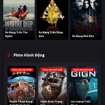
Án Mạng Trên Tàu
Án Mạng Trên Sông
Ngầm
Nile
Án Mạng Nhà Bên
Phim Hành Động
FULL HD VIETSUB
FULL HD VIETSUB
FULL HD VIETSUB
Huyền Thoại Aang:
Chiến Binh Trong
Lực Lượng Tinh