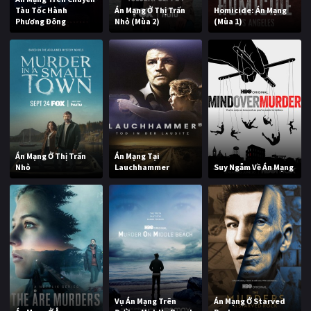
Tàu Tốc Hành
Án Mạng Ở Thị Trấn
Homicide: Án Mạng
Phương Đông
Nhỏ (Mùa 2)
(Mùa 1)
Án Mạng Ở Thị Trấn
Án Mạng Tại
Nhỏ
Lauchhammer
Suy Ngẫm Về Án Mạng
Vụ Án Mạng Trên
Án Mạng Ở Starved