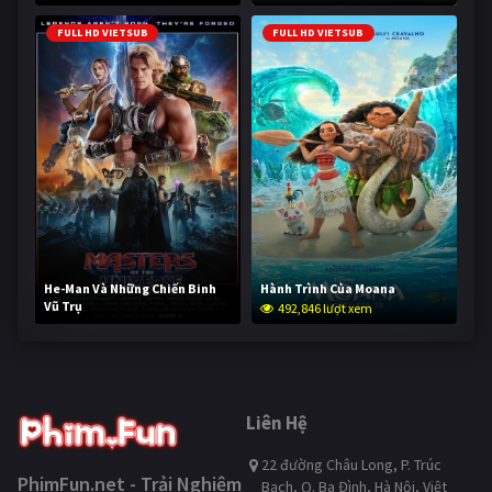
FULL HD VIETSUB
FULL HD VIETSUB
He-Man Và Những Chiến Binh
Hành Trình Của Moana
Vũ Trụ
492,846 lượt xem
241,783 lượt xem
Liên Hệ
22 đường Châu Long, P. Trúc
PhimFun.net - Trải Nghiệm
Bạch, Q. Ba Đình, Hà Nội, Việt