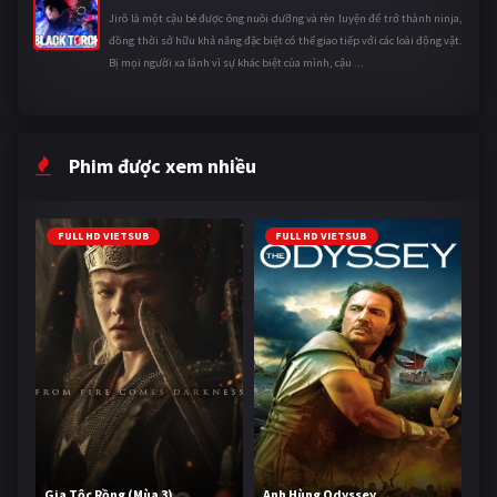
Jirô là một cậu bé được ông nuôi dưỡng và rèn luyện để trở thành ninja,
đồng thời sở hữu khả năng đặc biệt có thể giao tiếp với các loài động vật.
Bị mọi người xa lánh vì sự khác biệt của mình, cậu ...
Phim được xem nhiều
FULL HD VIETSUB
FULL HD VIETSUB
Gia Tộc Rồng (Mùa 3)
Anh Hùng Odyssey