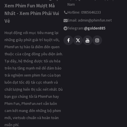
Nam
Xem Phim Fun Mượt Mà
Hotline: 0985646233
Nhất - Xem Phim Phải Vui
Vẻ
Email:
admin@phimfun.net
Telegram:
@golden885
Hoạt động với mục tiêu mang lại
những giây phút giải trí tuyệt vời,
PhimFun tự hào là điểm đến quen
thuộc của cộng đồng yêu điện ảnh.
Tại đây, hệ thống được tối ưu hóa
trên hạ tầng mạnh mẽ để đảm bảo
trải nghiệm xem phim fun của bạn
luôn đạt tốc độ tải cực nhanh và
chất lượng hiển thị sắc nét nhất. Dù
bạn gọi chúng tôi là PhimFun hay
Phim Fun, PhimFun.net vẫn luôn
cam kết mang đến những bộ phim
mới, vietsub chuẩn và hoàn toàn
miễn phí.