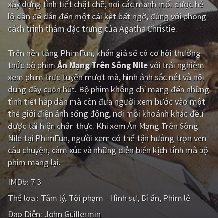
xây dựng tình tiết chặt chẽ, nơi các manh mối được hé
lộ dần để dẫn đến một cái kết bất ngờ, đúng với phong
Giật gân
Gia đình
cách trinh thám đặc trưng của Agatha Christie.
Bí ẩn
Lịch sử
Trên nền tảng
PhimFun
, khán giả sẽ có cơ hội thưởng
Viễn Tây
Tiểu sử
thức bộ phim
Án Mạng Trên Sông Nile
với trải nghiệm
GameShow
DramaTV
xem phim trực tuyến mượt mà, hình ảnh sắc nét và nội
dung đầy cuốn hút. Bộ phim không chỉ mang đến những
QUỐC GIA
tình tiết hấp dẫn mà còn đưa người xem bước vào một
thế giới điện ảnh sống động, nơi mỗi khoảnh khắc đều
Âu - Mỹ
Trung Quốc - Hồng Kông
được tái hiện chân thực. Khi xem Án Mạng Trên Sông
Nile tại PhimFun, người xem có thể tận hưởng trọn vẹn
Hàn Quốc
Nhật Bản
câu chuyện, cảm xúc và những diễn biến kịch tính mà bộ
Ấn Độ
Việt Nam
phim mang lại.
Tổng hợp
IMDb:
7.3
Thể loại:
Tâm lý
Tội phạm - Hình sự
Bí ẩn
Phim lẻ
CẬP NHẬT
Đạo Diễn:
John Guillermin