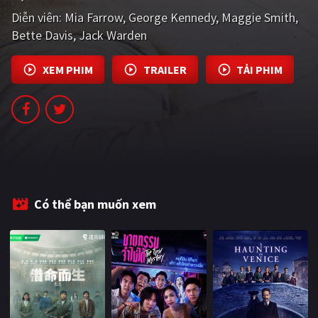
PHIM MỚI
Diễn viên:
Mia Farrow
George Kennedy
Maggie Smith
Bette Davis
Jack Warden
PHIM BỘ
PHIM LẺ
XEM PHIM
TRAILER
TẢI PHIM
PHIM CHIẾU RẠP
TUYỂN TẬP PHIM
BLOG
Có thể bạn muốn xem