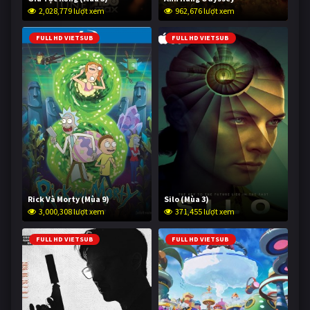
2,028,779 lượt xem
962,676 lượt xem
FULL HD VIETSUB
FULL HD VIETSUB
Rick Và Morty (Mùa 9)
Silo (Mùa 3)
3,000,308 lượt xem
371,455 lượt xem
FULL HD VIETSUB
FULL HD VIETSUB