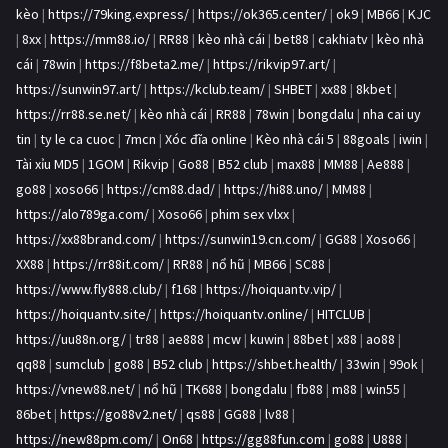
kèo
|
https://79king.express/
|
https://ok365.center/
|
ok9
|
MB66
|
KJC
|
8xx
|
https://mm88.io/
|
RR88
|
kèo nhà cái
|
bet88
|
cakhiatv
|
kèo nhà
cái
|
78win
|
https://f8beta2.me/
|
https://rikvip97.art/
|
https://sunwin97.art/
|
https://kclub.team/
|
SHBET
|
xx88
|
8kbet
|
https://rr88.se.net/
|
kèo nhà cái
|
RR88
|
78win
|
bongdalu
|
nha cai uy
tin
|
ty le ca cuoc
|
7mcn
|
Xóc đĩa online
|
Kèo nhà cái 5
|
88goals
|
iwin
|
Tài xỉu MD5
|
1GOM
|
Rikvip
|
Go88
|
B52 club
|
max88
|
MM88
|
Ae888
|
go88
|
xoso66
|
https://cm88.dad/
|
https://hi88.uno/
|
MM88
|
https://alo789ga.com/
|
Xoso66
|
phim sex vlxx
|
https://xx88brand.com/
|
https://sunwin19.cn.com/
|
GG88
|
Xoso66
|
XX88
|
https://rr88it.com/
|
RR88
|
nổ hũ
|
MB66
|
SC88
|
https://www.fly888.club/
|
f168
|
https://hoiquantv.vip/
|
https://hoiquantv.site/
|
https://hoiquantv.online/
|
HITCLUB
|
https://uu88n.org/
|
tr88
|
ae888
|
mcw
|
kuwin
|
88bet
|
x88
|
ao88
|
qq88
|
sumclub
|
go88
|
B52 club
|
https://shbet.health/
|
33win
|
99ok
|
https://vnew88.net/
|
nổ hũ
|
TK688
|
bongdalu
|
fb88
|
m88
|
win55
|
86bet
|
https://go88v2.net/
|
qs88
|
GG88
|
lv88
|
https://new88pm.com/
|
On68
|
https://gg88fun.com
|
go88
|
U888
|